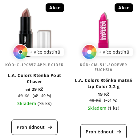
Akce
Akce
+ více odstínů
+ více odstínů
KÓD:
CLIPC857 APPLE CIDER
KÓD:
CML511-FOREVER
FUCHSIA
L.A. Colors Rtěnka Pout
L.A. Colors Rtěnka matná
Chaser
Lip Color 3,2 g
29 Kč
od
19 Kč
49 Kč
(až –40 %)
49 Kč
(–61 %)
Skladem
(>5 ks)
Skladem
(1 ks)
Průměrné
Průměrné
hodnocení
hodnocení
produktu
produktu
je
je
5,0