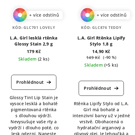
+ více odstínů
+ více odstínů
KÓD:
GLC701 LOVELY
KÓD:
GLC876 TEDDY
L.A. Girl lesklá rtěnka
L.A. Girl Rtěnka Lipify
Glossy Stain 2,9 g
Stylo 1,8 g
179 Kč
14,90 Kč
149 Kč
(–90 %)
Skladem
(2 ks)
Skladem
(>5 ks)
Průměrné
hodnocení
Průměrné
produktu
hodnocení
je
produktu
4,5
je
Glossy Tint Lip Stain je
z
4,4
vysoce lesklá a bohatě
Rtěnka Lipify Stylo od L.A.
5
z
pigmentovaná rtěnka
Girl má bohaté a
hvězdiček.
5
s dlouhou výdrží.
intenzivní barvy už v jedné
hvězdiček.
Nevysušuje vaše rty a
vrstvě. Obohacená o
vydrží i dlouho poté, co
hydratační arganový a
lesk odezní. Naneste
olivový olej. Je lehoučká a