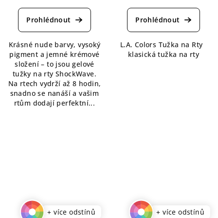
hodnocení
hodnocení
produktu
produktu
je
je
5,0
5,0
Krásné nude barvy, vysoký
L.A. Colors Tužka na Rty
z
z
pigment a jemné krémové
klasická tužka na rty
5
5
složení – to jsou gelové
hvězdiček.
hvězdiček.
tužky na rty ShockWave.
Na rtech vydrží až 8 hodin,
snadno se nanáší a vašim
rtům dodají perfektní...
+ více odstínů
+ více odstínů