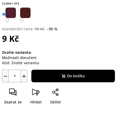
CLG361-374
standardní cena:
99 Kč
–90 %
9 Kč
Měrná
Zvolte variantu
cena:
Možnosti doručení
Kód:
Zvolte variantu
−
+
Do košíku
Zeptat se
Hlídat
Sdílet