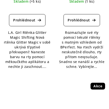
Skladem
(>5 ks)
Skladem
(1 ks)
Průměrné
Průměrné
hodnocení
hodnocení
produktu
produktu
je
je
4,3
5,0
L.A. Girl Rtěnka Glitter
Rozmazlujte své rty
z
z
Magic Shifting Nová
pomocí tekuté rtěnky
5
5
rtěnka Glitter Magic v sobě
s matným vzhledem od
hvězdiček.
hvězdiček.
ukrývá třpytivé
BPerfect. Na rtech vydrží
překvapení! Naneste
neskutečně dlouho, rty
barvu na rty pomocí
přitom nevysušuje.
měkoučkého aplikátoru a
Snadno se nanáší a rychle
nechte ji zaschnout....
schne. Vybírejte...
Akce