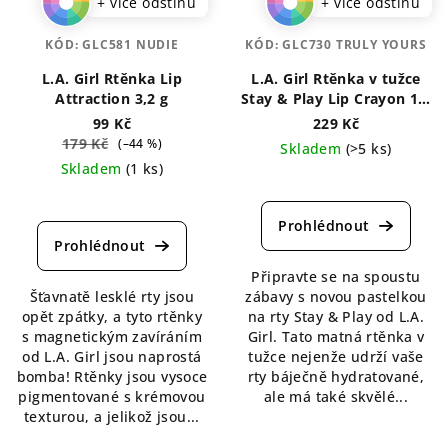
+ více odstínů
+ více odstínů
KÓD:
GLC581 NUDIE
KÓD:
GLC730 TRULY YOURS
L.A. Girl Rtěnka Lip
L.A. Girl Rtěnka v tužce
Attraction 3,2 g
Stay & Play Lip Crayon 1,4
g
99 Kč
229 Kč
179 Kč
(–44 %)
Skladem
(>5 ks)
Skladem
(1 ks)
Průměrné
Průměrné
hodnocení
hodnocení
produktu
produktu
je
je
5,0
Připravte se na spoustu
5,0
z
Šťavnatě lesklé rty jsou
zábavy s novou pastelkou
z
5
opět zpátky, a tyto rtěnky
na rty Stay & Play od L.A.
5
hvězdiček.
s magnetickým zavíráním
Girl. Tato matná rtěnka v
hvězdiček.
od L.A. Girl jsou naprostá
tužce nejenže udrží vaše
bomba! Rtěnky jsou vysoce
rty báječně hydratované,
pigmentované s krémovou
ale má také skvělé...
texturou, a jelikož jsou...