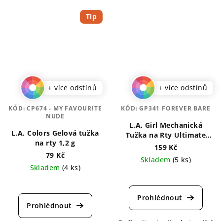
Tip
+ více odstínů
+ více odstínů
KÓD:
CP674 - MY FAVOURITE
KÓD:
GP341 FOREVER BARE
NUDE
L.A. Girl Mechanická
L.A. Colors Gelová tužka
Tužka na Rty Ultimate
na rty 1,2 g
Intense 0,35 g
159 Kč
79 Kč
Skladem
(5 ks)
Skladem
(4 ks)
Průměrné
Průměrné
hodnocení
hodnocení
produktu
produktu
je
je
5,0