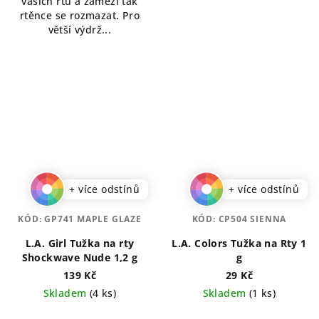
vašich rtů a zamezí tak
rtěnce se rozmazat. Pro
větší výdrž...
+ více odstínů
+ více odstínů
KÓD:
GP741 MAPLE GLAZE
KÓD:
CP504 SIENNA
L.A. Girl Tužka na rty
L.A. Colors Tužka na Rty 1
Shockwave Nude 1,2 g
g
139 Kč
29 Kč
Skladem
(4 ks)
Skladem
(1 ks)
Průměrné
Průměrné