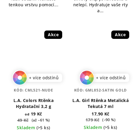
tenkou vrstvu pomocí...
nelepí. Hydratuje vaše rty
a...
Akce
Akce
+ více odstínů
+ více odstínů
KÓD:
CML521-NUDE
KÓD:
GML852-SATIN GOLD
L.A. Colors Rtěnka
L.A. Girl Rtěnka Metalická
Hydratační 3,2 g
Tekutá 7 ml
19 Kč
17,90 Kč
od
179 Kč
49 Kč
(–90 %)
(až –61 %)
Skladem
(>5 ks)
Skladem
(>5 ks)