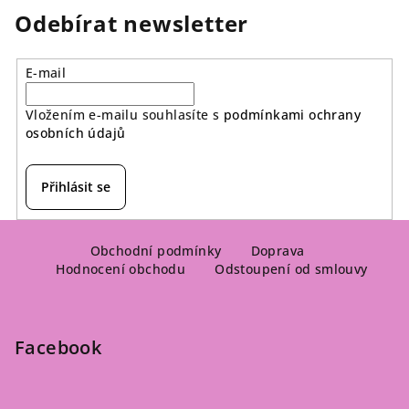
Odebírat newsletter
E-mail
Vložením e-mailu souhlasíte s
podmínkami ochrany
osobních údajů
Přihlásit se
Z
á
Obchodní podmínky
Doprava
Hodnocení obchodu
Odstoupení od smlouvy
p
a
t
Facebook
í