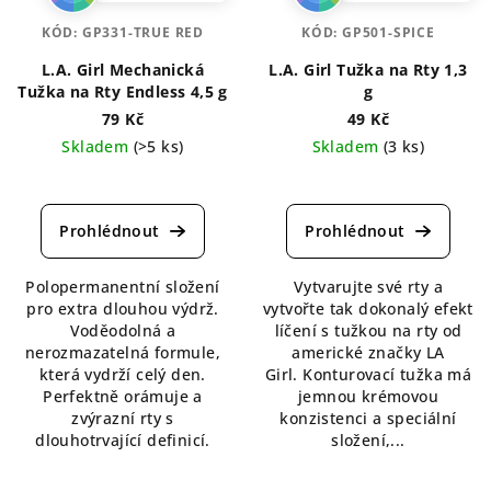
KÓD:
GP331-TRUE RED
KÓD:
GP501-SPICE
L.A. Girl Mechanická
L.A. Girl Tužka na Rty 1,3
Tužka na Rty Endless 4,5 g
g
79 Kč
49 Kč
Skladem
(>5 ks)
Skladem
(3 ks)
Průměrné
Průměrné
hodnocení
hodnocení
produktu
produktu
je
je
5,0
5,0
Polopermanentní složení
Vytvarujte své rty a
z
z
pro extra dlouhou výdrž.
vytvořte tak dokonalý efekt
5
5
Voděodolná a
líčení s tužkou na rty od
hvězdiček.
hvězdiček.
nerozmazatelná formule,
americké značky LA
která vydrží celý den.
Girl. Konturovací tužka má
Perfektně orámuje a
jemnou krémovou
zvýrazní rty s
konzistenci a speciální
dlouhotrvající definicí.
složení,...