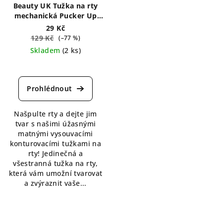
Beauty UK Tužka na rty
mechanická Pucker Up
0,2 g
29 Kč
129 Kč
(–77 %)
Skladem
(2 ks)
Průměrné
hodnocení
produktu
je
4,5
Našpulte rty a dejte jim
z
tvar s našimi úžasnými
5
matnými vysouvacími
hvězdiček.
konturovacími tužkami na
rty! Jedinečná a
všestranná tužka na rty,
která vám umožní tvarovat
a zvýraznit vaše...