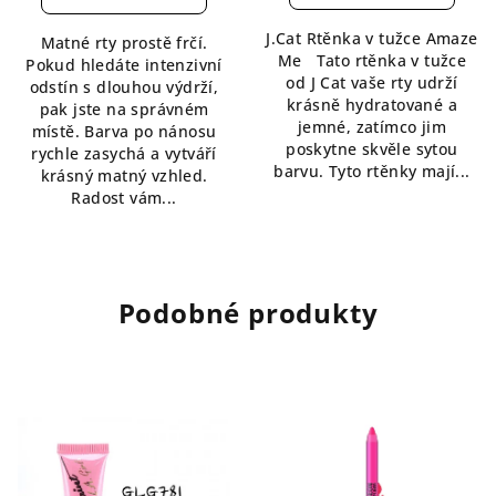
je
5,0
4,5
J.Cat Rtěnka v tužce Amaze
Matné rty prostě frčí.
z
z
Me Tato rtěnka v tužce
Pokud hledáte intenzivní
5
5
od J Cat vaše rty udrží
odstín s dlouhou výdrží,
hvězdiček.
hvězdiček.
krásně hydratované a
pak jste na správném
jemné, zatímco jim
místě. Barva po nánosu
poskytne skvěle sytou
rychle zasychá a vytváří
barvu. Tyto rtěnky mají...
krásný matný vzhled.
Radost vám...
Podobné produkty