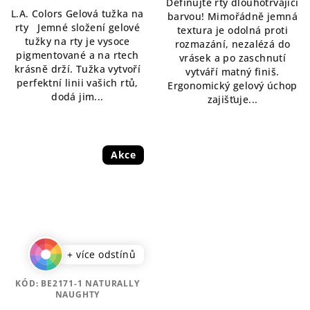
5,0
Definujte rty dlouhotrvající
z
L.A. Colors Gelová tužka na
z
barvou! Mimořádně jemná
5
rty Jemné složení gelové
5
textura je odolná proti
hvězdiček.
tužky na rty je vysoce
hvězdiček.
rozmazání, nezalézá do
pigmentované a na rtech
vrásek a po zaschnutí
krásně drží. Tužka vytvoří
vytváří matný finiš.
perfektní linii vašich rtů,
Ergonomický gelový úchop
dodá jim...
zajišťuje...
Akce
+ více odstínů
KÓD:
BE2171-1 NATURALLY
NAUGHTY