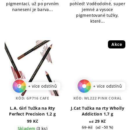
pigmentaci, už po prvním
pohled! Voděodolné, super
nanesení je barva...
jemné a vysoce
pigmentované tužky,
které...
Akce
+ více odstínů
+ více odstínů
KÓD:
GP716 CAFE
KÓD:
WL222 PINK CORAL
L.A. Girl Tužka na Rty
J.Cat Tužka na rty Wholly
Perfect Precision 1,2 g
Addiction 1,7 g
99 Kč
29 Kč
od
59 Kč
(až –50 %)
Skladem
(3 ks)