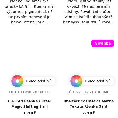
rtěnkou od americké
Colors. Matné rtěnky vás
hvězdiček.
hvězdiček.
značky LA Girl. Rtěnka má
okouzlí 16 nádhernými
výbornou pigmentaci, už
odstíny. Revoluční složení
po prvním nanesení je
vám zajistí dlouhou výdrž
barva intenzivní a...
bez vysoušení rtů. Široká...
Novinka
+ více odstínů
+ více odstínů
KÓD:
GLC890 ROCKETTE
KÓD:
SVEL07 - LAID BARE
L.A. Girl Rtěnka Glitter
BPerfect Cosmetics Matná
Magic Shifting 3 ml
Tekutá Rtěnka 3 ml
139 Kč
279 Kč