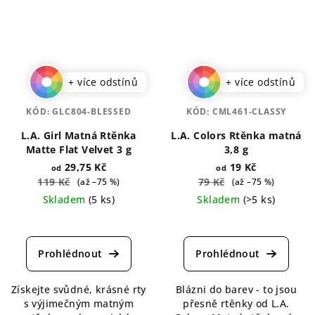
+ více odstínů
+ více odstínů
KÓD:
GLC804-BLESSED
KÓD:
CML461-CLASSY
L.A. Girl Matná Rtěnka
L.A. Colors Rtěnka matná
Matte Flat Velvet 3 g
3,8 g
29,75 Kč
19 Kč
od
od
119 Kč
79 Kč
(až –75 %)
(až –75 %)
Skladem
(5 ks)
Skladem
(>5 ks)
Průměrné
Průměrné
hodnocení
hodnocení
produktu
produktu
je
je
4,3
5,0
Získejte svůdné, krásné rty
Blázni do barev - to jsou
z
z
s výjimečným matným
přesně rtěnky od L.A.
5
5