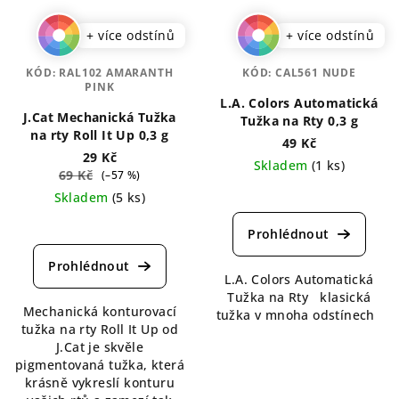
+ více odstínů
+ více odstínů
KÓD:
RAL102 AMARANTH
KÓD:
CAL561 NUDE
PINK
L.A. Colors Automatická
J.Cat Mechanická Tužka
Tužka na Rty 0,3 g
na rty Roll It Up 0,3 g
49 Kč
29 Kč
Skladem
(1 ks)
69 Kč
(–57 %)
Průměrné
Skladem
(5 ks)
hodnocení
Průměrné
produktu
hodnocení
je
produktu
5,0
je
L.A. Colors Automatická
z
5,0
Tužka na Rty klasická
5
Mechanická konturovací
z
tužka v mnoha odstínech
hvězdiček.
tužka na rty Roll It Up od
5
J.Cat je skvěle
hvězdiček.
pigmentovaná tužka, která
krásně vykreslí konturu