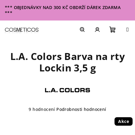
Přejít
*** OBJEDNÁVKY NAD 300 KČ OBDRŽÍ DÁREK ZDARMA
na
***
obsah
Nákupn
Hledat
Přihlášení
L.A. Colors Barva na rty
košík
Lockin 3,5 g
Průměrné
9 hodnocení
Podrobnosti hodnocení
hodnocení
produktu
Akce
je
4,1