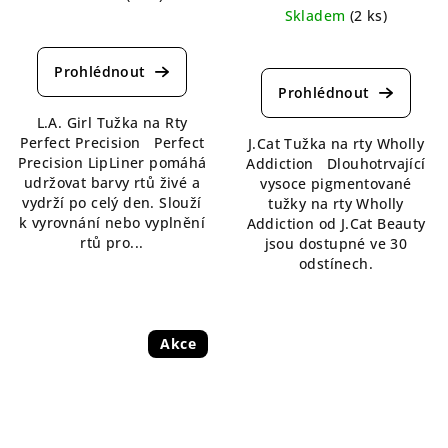
Skladem
(2 ks)
Průměrné
hodnocení
Průměrné
produktu
hodnocení
je
produktu
5,0
je
L.A. Girl Tužka na Rty
z
5,0
Perfect Precision Perfect
J.Cat Tužka na rty Wholly
5
z
Precision LipLiner pomáhá
Addiction Dlouhotrvající
hvězdiček.
5
udržovat barvy rtů živé a
vysoce pigmentované
hvězdiček.
vydrží po celý den. Slouží
tužky na rty Wholly
k vyrovnání nebo vyplnění
Addiction od J.Cat Beauty
rtů pro...
jsou dostupné ve 30
odstínech.
Akce