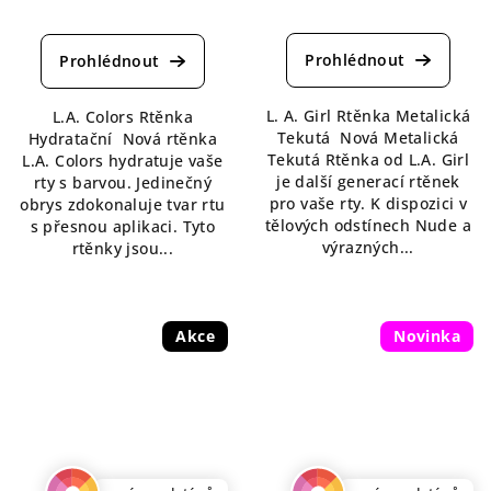
Průměrné
Průměrné
hodnocení
hodnocení
produktu
produktu
je
je
4,6
4,6
L. A. Girl Rtěnka Metalická
L.A. Colors Rtěnka
z
z
Tekutá Nová Metalická
Hydratační Nová rtěnka
5
5
Tekutá Rtěnka od L.A. Girl
L.A. Colors hydratuje vaše
hvězdiček.
hvězdiček.
je další generací rtěnek
rty s barvou. Jedinečný
pro vaše rty. K dispozici v
obrys zdokonaluje tvar rtu
tělových odstínech Nude a
s přesnou aplikaci. Tyto
výrazných...
rtěnky jsou...
Akce
Novinka