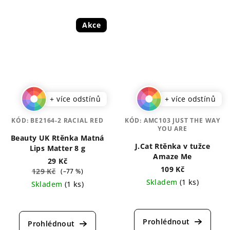
Akce
+ více odstínů
+ více odstínů
KÓD:
BE2164-2 RACIAL RED
KÓD:
AMC103 JUST THE WAY
YOU ARE
Beauty UK Rtěnka Matná
J.Cat Rtěnka v tužce
Lips Matter 8 g
Amaze Me
29 Kč
109 Kč
129 Kč
(–77 %)
Skladem
(1 ks)
Skladem
(1 ks)
Průměrné
Průměrné
hodnocení
hodnocení
produktu
produktu
je