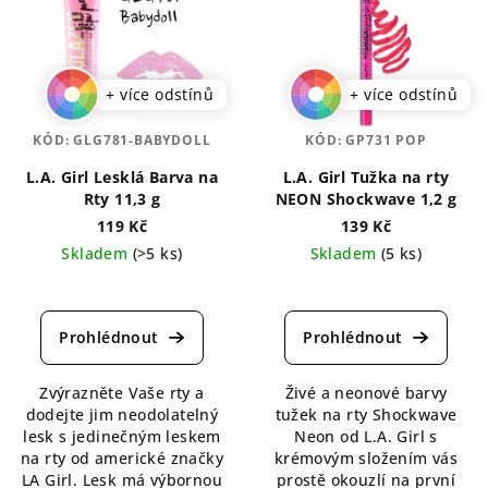
+ více odstínů
+ více odstínů
KÓD:
GLG781-BABYDOLL
KÓD:
GP731 POP
L.A. Girl Lesklá Barva na
L.A. Girl Tužka na rty
Rty 11,3 g
NEON Shockwave 1,2 g
119 Kč
139 Kč
Skladem
(>5 ks)
Skladem
(5 ks)
Průměrné
Průměrné
hodnocení
hodnocení
produktu
produktu
je
je
5,0
5,0
Zvýrazněte Vaše rty a
Živé a neonové barvy
z
z
dodejte jim neodolatelný
tužek na rty Shockwave
5
5
lesk s jedinečným leskem
Neon od L.A. Girl s
hvězdiček.
hvězdiček.
na rty od americké značky
krémovým složením vás
LA Girl. Lesk má výbornou
prostě okouzlí na první