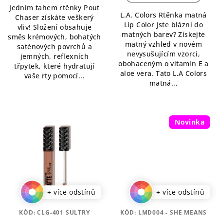
5,0
Jedním tahem rtěnky Pout
z
L.A. Colors Rtěnka matná
z
Chaser získáte veškerý
5
Lip Color Jste blázni do
5
vliv! Složení obsahuje
hvězdiček.
matných barev? Získejte
hvězdiček.
směs krémových, bohatých
matný vzhled v novém
saténových povrchů a
nevysušujícím vzorci,
jemných, reflexních
obohaceným o vitamín E a
třpytek, které hydratují
aloe vera. Tato L.A Colors
vaše rty pomocí...
matná...
Novinka
+ více odstínů
+ více odstínů
KÓD:
CLG-401 SULTRY
KÓD:
LMD004 - SHE MEANS