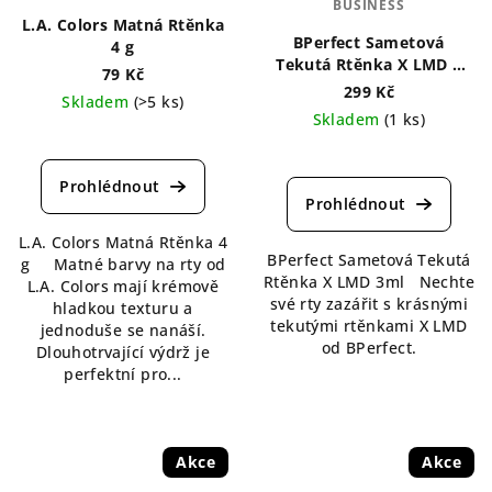
BUSINESS
L.A. Colors Matná Rtěnka
BPerfect Sametová
4 g
Tekutá Rtěnka X LMD 3
79 Kč
ml
299 Kč
Skladem
(>5 ks)
Skladem
(1 ks)
Průměrné
Průměrné
hodnocení
hodnocení
produktu
produktu
je
je
5,0
L.A. Colors Matná Rtěnka 4
4,3
z
BPerfect Sametová Tekutá
g Matné barvy na rty od
z
5
Rtěnka X LMD 3ml Nechte
L.A. Colors mají krémově
5
hvězdiček.
své rty zazářit s krásnými
hladkou texturu a
hvězdiček.
tekutými rtěnkami X LMD
jednoduše se nanáší.
od BPerfect.
Dlouhotrvající výdrž je
perfektní pro...
Akce
Akce