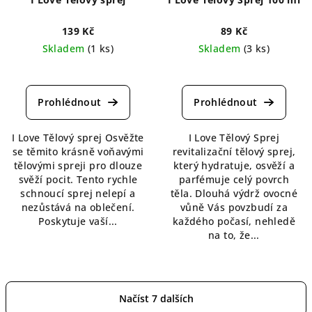
139 Kč
89 Kč
Skladem
(1 ks)
Skladem
(3 ks)
Průměrné
hodnocení
produktu
je
5,0
I Love Tělový sprej Osvěžte
I Love Tělový Sprej
z
se těmito krásně voňavými
revitalizační tělový sprej,
5
tělovými spreji pro dlouze
který hydratuje, osvěží a
hvězdiček.
svěží pocit. Tento rychle
parfémuje celý povrch
schnoucí sprej nelepí a
těla. Dlouhá výdrž ovocné
nezůstává na oblečení.
vůně Vás povzbudí za
Poskytuje vaší...
každého počasí, nehledě
na to, že...
Načíst 7 dalších