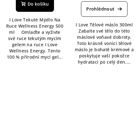
Do košíku
I Love Tekuté Mýdlo Na
I Love Tělové máslo 300ml
Ruce Wellness Energy 500
Zabalte své tělo do této
ml Omlaďte a vyživte
máslové voňavé dobroty.
své ruce tekutým mycím
Toto krásně vonící tělové
gelem na ruce I Love
máslo je bohatě krémové a
Wellness Energy. Tento
poskytuje vaší pokožce
100 % přírodní mycí gel...
hydrataci po celý den....