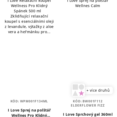
I Love Relaxační koupel
I Love Sprej na polštář
z
Wellness Pro Klidný
Wellnes Calm
5
Spánek 500 ml
hvězdiček.
Zklidňující relaxační
koupel s esenciálními oleji
z levandule, výtažky z aloe
vera a heřmánku pro...
+ více druhů
KÓD:
WPM001F134ML
KÓD:
BW001F112
ELDERFLOWER FIZZ
I Love Sprej na polštář
I Love Sprchový gel 360ml
Wellnes Pro Klidný