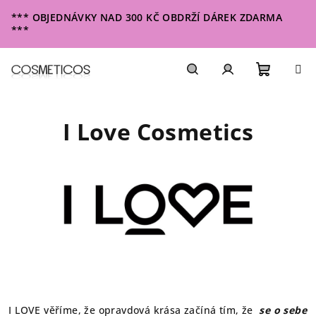
Přejít
*** OBJEDNÁVKY NAD 300 KČ OBDRŽÍ DÁREK ZDARMA
na
***
obsah
Nákupn
Hledat
Přihlášení
I Love Cosmetics
košík
I LOVE věříme, že opravdová krása začíná tím, že
se o sebe