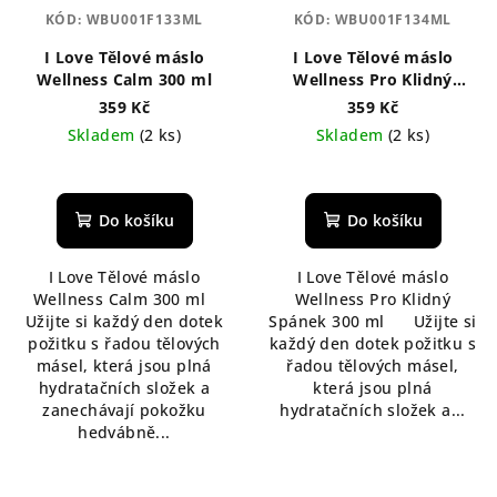
KÓD:
WBU001F133ML
KÓD:
WBU001F134ML
I Love Tělové máslo
I Love Tělové máslo
Wellness Calm 300 ml
Wellness Pro Klidný
Spánek 300 ml
359 Kč
359 Kč
Skladem
(2 ks)
Skladem
(2 ks)
Do košíku
Do košíku
I Love Tělové máslo
I Love Tělové máslo
Wellness Calm 300 ml
Wellness Pro Klidný
Užijte si každý den dotek
Spánek 300 ml Užijte si
požitku s řadou tělových
každý den dotek požitku s
másel, která jsou plná
řadou tělových másel,
hydratačních složek a
která jsou plná
zanechávají pokožku
hydratačních složek a...
hedvábně...