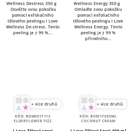
Wellness Destress 350 g
Wellness Energy 350 g
Osvěžte svou pokožku
Omlaďte svou pokožku
pomocí exfoliačního
pomocí exfoliačního
tělového peelingu I Love
tělového peelingu I Love
Wellness De-stress. Tento
Wellness Energy. Tento
peeling je z 99 %...
peeling je z 99 %
přírodního...
+ více druhů
+ více druhů
KÓD:
BDM001F112
KÓD:
BS001F003ML
ELDERFLOWER FIZZ
COCONUT CREAM
I Love Tělový sprej
I Love Tělový Sprej 100 ml