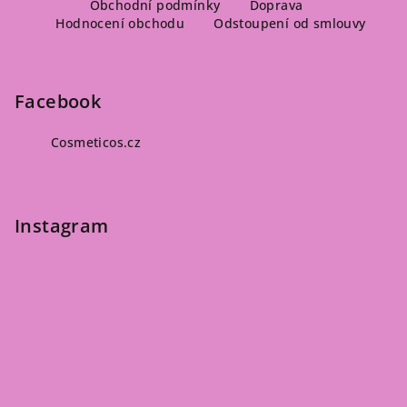
á
Obchodní podmínky
Doprava
u
Hodnocení obchodu
Odstoupení od smlouvy
p
a
t
Facebook
í
Cosmeticos.cz
Instagram