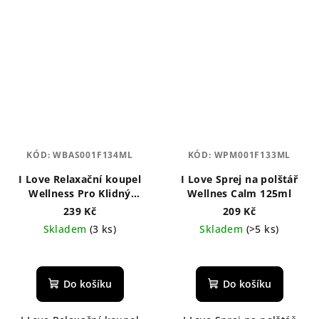
KÓD:
WBAS001F134ML
KÓD:
WPM001F133ML
I Love Relaxační koupel
I Love Sprej na polštář
Wellness Pro Klidný
Wellnes Calm 125ml
Spánek 500 ml
239 Kč
209 Kč
Skladem
(3 ks)
Skladem
(>5 ks)
Průměrné
hodnocení
produktu
Do košíku
Do košíku
je
5,0