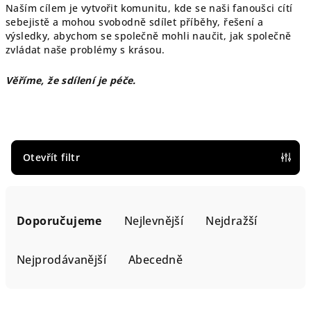
Naším cílem je vytvořit komunitu, kde se naši fanoušci cítí
sebejistě a mohou svobodně sdílet příběhy, řešení a
výsledky, abychom se společně mohli naučit, jak společně
zvládat naše problémy s krásou.
Věříme, že sdílení je péče.
Otevřít filtr
Ř
a
Doporučujeme
Nejlevnější
Nejdražší
z
e
Nejprodávanější
Abecedně
n
í
V