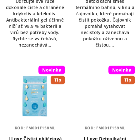
Udržujte své ruce
detoxikační směs
z
dokonale čisté a chráněné
termálního bahna, vilínu a
5
kdykoliv a kdekoliv.
čajovníku, které pomáhají
hvězdiček.
Antibakteriální gel účinně
čistit pokožku. Čajovník
ničí až 99,9 % bakterií a
pomáhá vytahovat
virů bez potřeby vody.
nečistoty a zanechává
Rychle se vstřebává,
pokožku oživenou a
nezanechává...
čistou....
Novinka
Novinka
Tip
Tip
KÓD:
FM001F158ML
KÓD:
FM001F159ML
I Love Čisticí obličejová
I Love Detoxikační