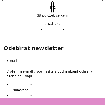
S
t
1
2
O
r
39
položek celkem
á
v
n
l
Nahoru
k
á
o
d
v
a
á
n
c
Odebírat newsletter
í
í
p
r
E-mail
v
k
Vložením e-mailu souhlasíte s
podmínkami ochrany
y
osobních údajů
v
ý
Přihlásit se
p
i
Z
s