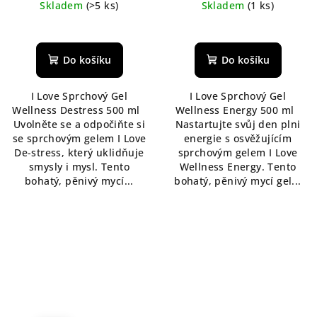
Skladem
(>5 ks)
Skladem
(1 ks)
Průměrné
hodnocení
produktu
Do košíku
Do košíku
je
5,0
I Love Sprchový Gel
I Love Sprchový Gel
z
Wellness Destress 500 ml
Wellness Energy 500 ml
5
Uvolněte se a odpočiňte si
Nastartujte svůj den plni
hvězdiček.
se sprchovým gelem I Love
energie s osvěžujícím
De-stress, který uklidňuje
sprchovým gelem I Love
smysly i mysl. Tento
Wellness Energy. Tento
bohatý, pěnivý mycí...
bohatý, pěnivý mycí gel...