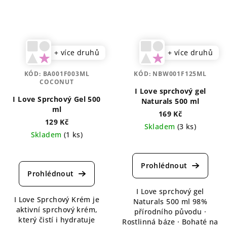
+ více druhů
+ více druhů
KÓD:
BA001F003ML
KÓD:
NBW001F125ML
COCONUT
I Love sprchový gel
I Love Sprchový Gel 500
Naturals 500 ml
ml
169 Kč
129 Kč
Skladem
(3 ks)
Skladem
(1 ks)
Průměrné
hodnocení
produktu
je
5,0
I Love sprchový gel
z
I Love Sprchový Krém je
Naturals 500 ml 98%
5
aktivní sprchový krém,
přírodního původu ·
hvězdiček.
který čistí i hydratuje
Rostlinná báze · Bohaté na