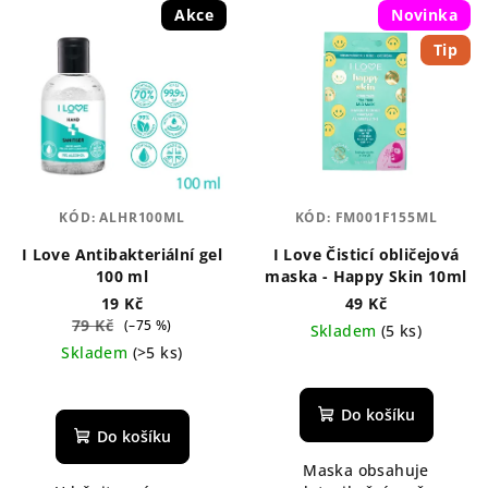
p
Akce
Novinka
ý
r
Tip
p
o
i
d
s
u
p
k
r
t
o
ů
KÓD:
ALHR100ML
KÓD:
FM001F155ML
d
I Love Antibakteriální gel
I Love Čisticí obličejová
u
100 ml
maska - Happy Skin 10ml
k
19 Kč
49 Kč
t
79 Kč
(–75 %)
Skladem
(5 ks)
Skladem
(>5 ks)
ů
Průměrné
hodnocení
Do košíku
produktu
Do košíku
je
Maska obsahuje
5,0