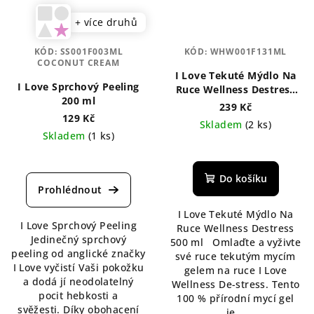
+ více druhů
KÓD:
SS001F003ML
KÓD:
WHW001F131ML
COCONUT CREAM
I Love Tekuté Mýdlo Na
I Love Sprchový Peeling
Ruce Wellness Destress
200 ml
500 ml
239 Kč
129 Kč
Skladem
(2 ks)
Skladem
(1 ks)
Do košíku
I Love Tekuté Mýdlo Na
I Love Sprchový Peeling
Ruce Wellness Destress
Jedinečný sprchový
500 ml Omlaďte a vyživte
peeling od anglické značky
své ruce tekutým mycím
I Love vyčistí Vaši pokožku
gelem na ruce I Love
a dodá jí neodolatelný
Wellness De-stress. Tento
pocit hebkosti a
100 % přírodní mycí gel
svěžesti. Díky obohacení
je...