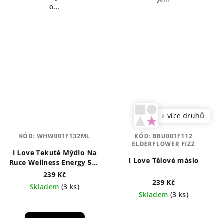
o...
+ více druhů
KÓD:
WHW001F132ML
KÓD:
BBU001F112
ELDERFLOWER FIZZ
I Love Tekuté Mýdlo Na
I Love Tělové máslo
Ruce Wellness Energy 500
ml
239 Kč
239 Kč
Skladem
(3 ks)
Skladem
(3 ks)