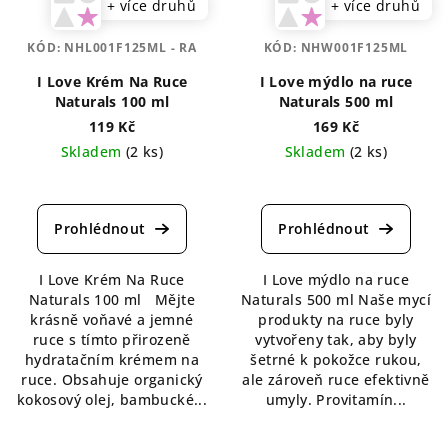
+ více druhů
+ více druhů
KÓD:
NHL001F125ML - RA
KÓD:
NHW001F125ML
I Love Krém Na Ruce
I Love mýdlo na ruce
Naturals 100 ml
Naturals 500 ml
119 Kč
169 Kč
Skladem
(2 ks)
Skladem
(2 ks)
Průměrné
hodnocení
produktu
je
3,5
I Love Krém Na Ruce
I Love mýdlo na ruce
z
Naturals 100 ml Mějte
Naturals 500 ml Naše mycí
5
krásně voňavé a jemné
produkty na ruce byly
hvězdiček.
ruce s tímto přirozeně
vytvořeny tak, aby byly
hydratačním krémem na
šetrné k pokožce rukou,
ruce. Obsahuje organický
ale zároveň ruce efektivně
kokosový olej, bambucké...
umyly. Provitamín...