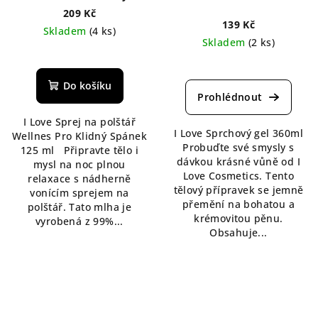
Spánek 125 ml
209 Kč
139 Kč
Skladem
(4 ks)
Skladem
(2 ks)
Průměrné
hodnocení
Do košíku
produktu
je
I Love Sprej na polštář
4,0
I Love Sprchový gel 360ml
Wellnes Pro Klidný Spánek
z
Probuďte své smysly s
125 ml Připravte tělo i
5
dávkou krásné vůně od I
mysl na noc plnou
hvězdiček.
Love Cosmetics. Tento
relaxace s nádherně
tělový přípravek se jemně
vonícím sprejem na
přemění na bohatou a
polštář. Tato mlha je
krémovitou pěnu.
vyrobená z 99%...
Obsahuje...