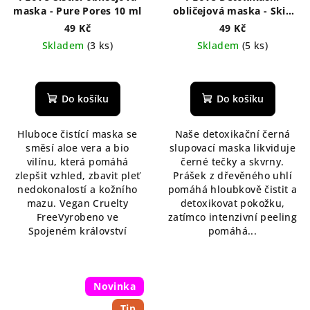
maska - Pure Pores 10 ml
obličejová maska - Skin
Superstar 10 ml
49 Kč
49 Kč
Skladem
(3 ks)
Skladem
(5 ks)
Průměrné
Průměrné
hodnocení
hodnocení
produktu
produktu
Do košíku
Do košíku
je
je
5,0
5,0
Hluboce čistící maska se
Naše detoxikační černá
z
z
směsí aloe vera a bio
slupovací maska likviduje
5
5
vilínu, která pomáhá
černé tečky a skvrny.
hvězdiček.
hvězdiček.
zlepšit vzhled, zbavit pleť
Prášek z dřevěného uhlí
nedokonalostí a kožního
pomáhá hloubkově čistit a
mazu. Vegan Cruelty
detoxikovat pokožku,
FreeVyrobeno ve
zatímco intenzivní peeling
Spojeném království
pomáhá...
Novinka
Tip