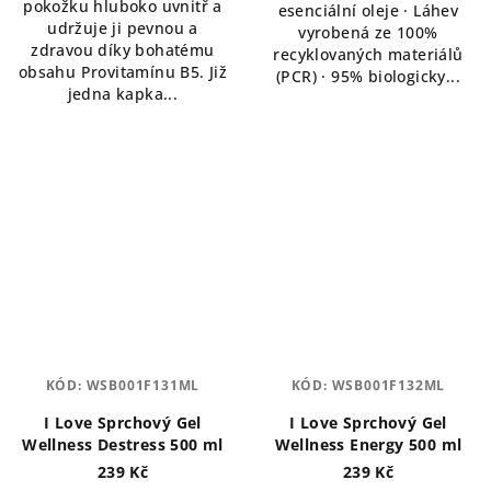
pokožku hluboko uvnitř a
esenciální oleje · Láhev
udržuje ji pevnou a
vyrobená ze 100%
zdravou díky bohatému
recyklovaných materiálů
obsahu Provitamínu B5. Již
(PCR) · 95% biologicky...
jedna kapka...
KÓD:
WSB001F131ML
KÓD:
WSB001F132ML
I Love Sprchový Gel
I Love Sprchový Gel
Wellness Destress 500 ml
Wellness Energy 500 ml
239 Kč
239 Kč