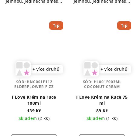
jemnou. Jedinečná směs...
jemnou. Jedinečná směs...
Tip
Tip
+ více druhů
+ více druhů
KÓD:
HNC001F112
KÓD:
HL001F003ML
ELDERFLOWER FIZZ
COCONUT CREAM
I Love Krém na ruce
I Love Krém na Ruce 75
100ml
ml
139 Kč
89 Kč
Skladem
(2 ks)
Skladem
(1 ks)
Průměrné
hodnocení