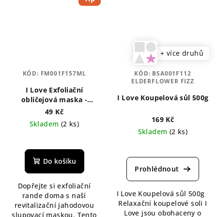
+ více druhů
KÓD:
FM001F157ML
KÓD:
BSA001F112
ELDERFLOWER FIZZ
I Love Exfoliační
I Love Koupelová sůl 500g
obličejová maska -
Peeling Beautiful 10ml
49 Kč
169 Kč
Skladem
(2 ks)
Skladem
(2 ks)
Průměrné
hodnocení
produktu
Do košíku
je
5,0
Dopřejte si exfoliační
z
I Love Koupelová sůl 500g
rande doma s naší
5
Relaxační koupelové soli I
revitalizační jahodovou
hvězdiček.
Love jsou obohaceny o
slupovací maskou. Tento