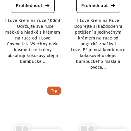
produktu
je
4,5
I Love Krém na ruce 100ml
I Love Krém na Ruce
z
Udržujte své ruce
Dopřejte si každodenní
5
měkké a hladké s krémem
potěšení s jedinečným
hvězdiček.
na ruce od I Love
krémem na ruce od
Cosmetics. Všechny naše
anglické značky I
kosmetické krémy
Love. Příjemná kombinace
obsahují kokosový olej a
kokosového oleje,
bambucké...
bambuckého másla a
ovoce...
Tip