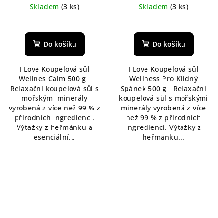
Skladem
(3 ks)
Skladem
(3 ks)
Průměrné
hodnocení
produktu
Do košíku
Do košíku
je
5,0
I Love Koupelová sůl
I Love Koupelová sůl
z
Wellnes Calm 500 g
Wellness Pro Klidný
5
Relaxační koupelová sůl s
Spánek 500 g Relaxační
hvězdiček.
mořskými minerály
koupelová sůl s mořskými
vyrobená z více než 99 % z
minerály vyrobená z více
přírodních ingrediencí.
než 99 % z přírodních
Výtažky z heřmánku a
ingrediencí. Výtažky z
esenciální...
heřmánku...