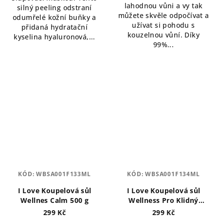
lahodnou vůni a vy tak
silný peeling odstraní
můžete skvěle odpočívat a
odumřelé kožní buňky a
užívat si pohodu s
přidaná hydratační
kouzelnou vůní. Díky
kyselina hyaluronová,...
99%...
KÓD:
WBSA001F133ML
KÓD:
WBSA001F134ML
I Love Koupelová sůl
I Love Koupelová sůl
Wellnes Calm 500 g
Wellness Pro Klidný
Spánek 500 g
299 Kč
299 Kč