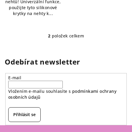
nehtů! Univerzální funkce,
použijte tyto silikonové
krytky na nehty k...
2
položek celkem
O
v
l
á
Odebírat newsletter
d
a
E-mail
c
í
Vložením e-mailu souhlasíte s
podmínkami ochrany
p
osobních údajů
r
v
k
Přihlásit se
y
v
Z