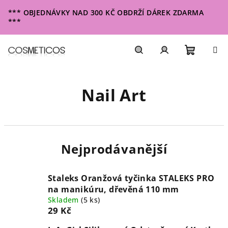
Přejít
*** OBJEDNÁVKY NAD 300 KČ OBDRŽÍ DÁREK ZDARMA
na
***
obsah
Nákupn
Hledat
Přihlášení
Nail Art
košík
Nejprodávanější
Staleks Oranžová tyčinka STALEKS PRO
na manikúru, dřevěná 110 mm
Skladem
(5 ks)
29 Kč