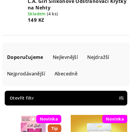
L.A. Girl Silikonové Odstraňovací Krytky
na Nehty
Skladem
(4 ks)
149 Kč
Ř
a
Doporučujeme
Nejlevnější
Nejdražší
z
e
Nejprodávanější
Abecedně
n
í
p
Otevřít filtr
r
V
o
Novinka
Novinka
ý
d
Tip
p
u