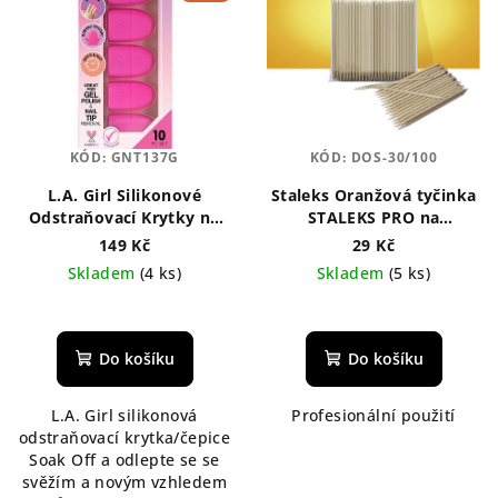
i
k
s
t
p
ů
r
o
KÓD:
GNT137G
KÓD:
DOS-30/100
d
L.A. Girl Silikonové
Staleks Oranžová tyčinka
u
Odstraňovací Krytky na
STALEKS PRO na
k
Nehty
manikúru, dřevěná 110
149 Kč
29 Kč
mm
t
Skladem
(4 ks)
Skladem
(5 ks)
ů
Průměrné
hodnocení
produktu
Do košíku
Do košíku
je
4,7
L.A. Girl silikonová
Profesionální použití
z
odstraňovací krytka/čepice
5
Soak Off a odlepte se se
hvězdiček.
svěžím a novým vzhledem