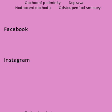
ý
á
Obchodní podmínky
Doprava
p
Hodnocení obchodu
Odstoupení od smlouvy
p
i
a
s
u
t
Facebook
í
Instagram