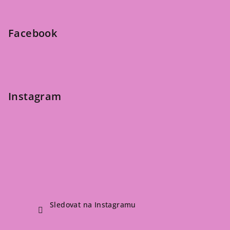
i
a
s
u
t
Facebook
í
Instagram
Sledovat na Instagramu