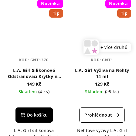
Novinka
Novinka
Tip
Tip
+ více druhů
KÓD:
GNT137G
KÓD:
GNT1
L.A. Girl Silikonové
L.A. Girl Výživa na Nehty
Odstraňovací Krytky na
14 ml
Nehty
149 Kč
129 Kč
Skladem
(4 ks)
Skladem
(>5 ks)
Průměrné
hodnocení
produktu
Do košíku
je
4,7
L.A. Girl silikonová
Nehtové výživy L.A. Girl
z