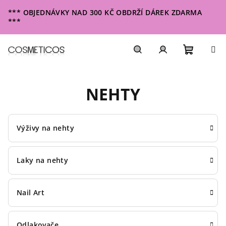
Přejít
*** OBJEDNÁVKY NAD 300 KČ OBDRŽÍ DÁREK ZDARMA
na
***
obsah
Nákupn
Hledat
Přihlášení
NEHTY
košík
Výživy na nehty
Laky na nehty
Nail Art
Odlakovače