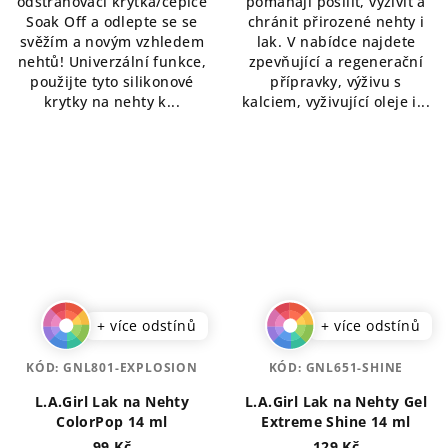
odstraňovací krytka/čepice
pomáhají posílit, vyživit a
5
Soak Off a odlepte se se
chránit přirozené nehty i
hvězdiček.
svěžím a novým vzhledem
lak. V nabídce najdete
nehtů! Univerzální funkce,
zpevňující a regenerační
použijte tyto silikonové
přípravky, výživu s
krytky na nehty k...
kalciem, vyživující oleje i...
+ více odstínů
+ více odstínů
KÓD:
GNL801-EXPLOSION
KÓD:
GNL651-SHINE
L.A.Girl Lak na Nehty
L.A.Girl Lak na Nehty Gel
ColorPop 14 ml
Extreme Shine 14 ml
99 Kč
129 Kč