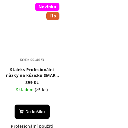
Novinka
Tip
KÓD:
SS-40/3
Staleks Profesionální
nůžky na kůžičku SMART
40 TYP 3
399 Kč
Skladem
(>5 ks)
Do košíku
Profesionální použití