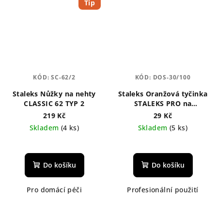
Tip
KÓD:
SC-62/2
KÓD:
DOS-30/100
Staleks Nůžky na nehty
Staleks Oranžová tyčinka
CLASSIC 62 TYP 2
STALEKS PRO na
manikúru, dřevěná 110
219 Kč
29 Kč
mm
Skladem
(4 ks)
Skladem
(5 ks)
Do košíku
Do košíku
Pro domácí péči
Profesionální použití