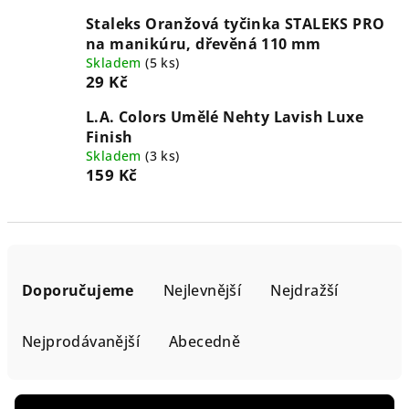
Staleks Oranžová tyčinka STALEKS PRO
na manikúru, dřevěná 110 mm
Skladem
(5 ks)
29 Kč
L.A. Colors Umělé Nehty Lavish Luxe
Finish
Skladem
(3 ks)
159 Kč
Ř
a
Doporučujeme
Nejlevnější
Nejdražší
z
e
Nejprodávanější
Abecedně
n
í