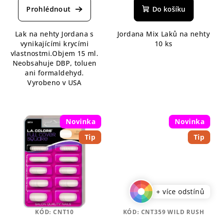
produktu
Do košíku
je
4,5
Lak na nehty Jordana s
Jordana Mix Laků na nehty
z
vynikajícími krycími
10 ks
5
vlastnostmi.Objem 15 ml.
hvězdiček.
Neobsahuje DBP, toluen
ani formaldehyd.
Vyrobeno v USA
Novinka
Novinka
Tip
Tip
+ více odstínů
KÓD:
CNT10
KÓD:
CNT359 WILD RUSH