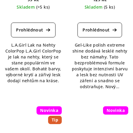
Skladem
(>5 ks)
Skladem
(5 ks)
Průměrné
Průměrné
hodnocení
hodnocení
produktu
produktu
je
je
5,0
5,0
L.A.Girl Lak na Nehty
Gel-Like polish extreme
z
z
ColorPop L.A.Girl ColorPop
shine dodává lesklé nehty
5
5
je lak na nehty, který se
bez námahy. Tato
hvězdiček.
hvězdiček.
stane populárním ve
bezproblémová formule
vašem okolí. Bohaté barvy,
poskytuje intenzivní barvu
výborné krytí a zářivý lesk
a lesk bez nutnosti UV
dodají nehtům na kráse.
záření a snadno se
odstraňuje. Nový...
Novinka
Novinka
Tip