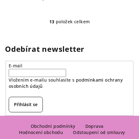
13
položek celkem
O
v
l
á
Odebírat newsletter
d
a
E-mail
c
í
Vložením e-mailu souhlasíte s
podmínkami ochrany
p
osobních údajů
r
v
k
Přihlásit se
y
v
Z
ý
á
Obchodní podmínky
Doprava
p
Hodnocení obchodu
Odstoupení od smlouvy
p