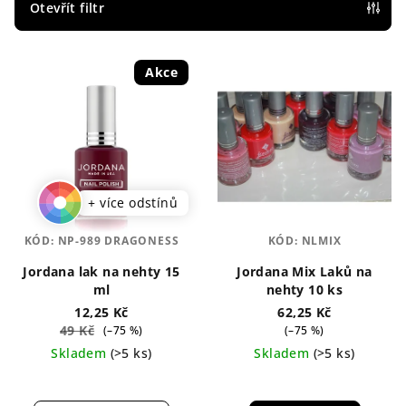
p
Otevřít filtr
r
V
o
Akce
ý
d
p
u
i
k
s
t
p
ů
r
+ více odstínů
o
KÓD:
NP-989 DRAGONESS
KÓD:
NLMIX
d
Jordana lak na nehty 15
Jordana Mix Laků na
u
ml
nehty 10 ks
k
12,25 Kč
62,25 Kč
t
49 Kč
(–75 %)
(–75 %)
Skladem
(>5 ks)
Skladem
(>5 ks)
ů
Průměrné
hodnocení