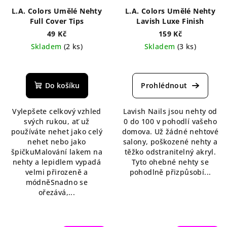
L.A. Colors Umělé Nehty
L.A. Colors Umělé Nehty
Full Cover Tips
Lavish Luxe Finish
49 Kč
159 Kč
Skladem
(2 ks)
Skladem
(3 ks)
Průměrné
Průměrné
hodnocení
hodnocení
produktu
produktu
Do košíku
je
je
5,0
5,0
Vylepšete celkový vzhled
Lavish Nails jsou nehty od
z
z
svých rukou, ať už
0 do 100 v pohodlí vašeho
5
5
používáte nehet jako celý
domova. Už žádné nehtové
hvězdiček.
hvězdiček.
nehet nebo jako
salony, poškozené nehty a
špičkuMalování lakem na
těžko odstranitelný akryl.
nehty a lepidlem vypadá
Tyto ohebné nehty se
velmi přirozeně a
pohodlně přizpůsobí...
módněSnadno se
ořezává,...