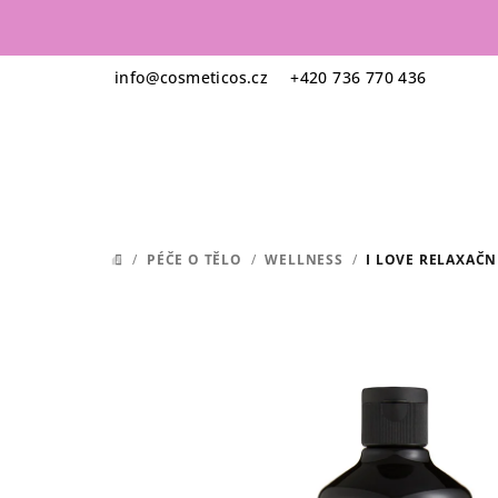
Přejít
na
obsah
info
@
cosmeticos.cz
+420 736 770 436
/
PÉČE O TĚLO
/
WELLNESS
/
I LOVE RELAXAČN
DOMŮ