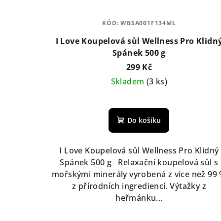
KÓD:
WBSA001F134ML
I Love Koupelová sůl Wellness Pro Klidn
Spánek 500 g
299 Kč
Skladem
(3 ks)
Do košíku
I Love Koupelová sůl Wellness Pro Klidný
Spánek 500 g Relaxační koupelová sůl s
mořskými minerály vyrobená z více než 99
z přírodních ingrediencí. Výtažky z
heřmánku...