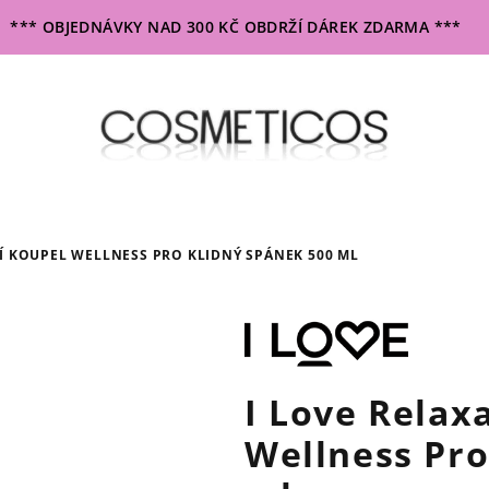
*** OBJEDNÁVKY NAD 300 KČ OBDRŽÍ DÁREK ZDARMA ***
Í KOUPEL WELLNESS PRO KLIDNÝ SPÁNEK 500 ML
I Love Relax
Wellness Pro