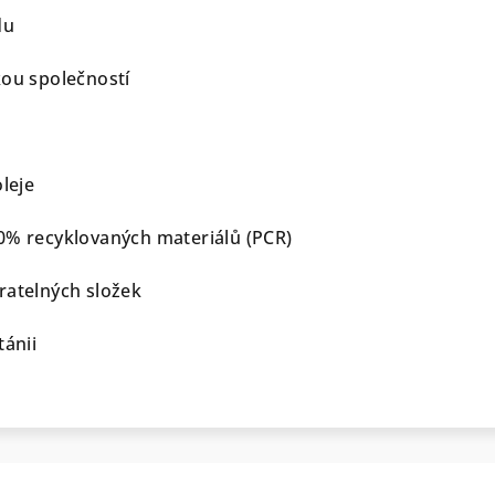
du
kou společností
oleje
0% recyklovaných materiálů (PCR)
ratelných složek
tánii