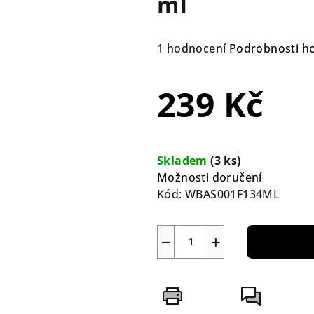
ml
Průměrné
1 hodnocení
Podrobnosti h
hodnocení
produktu
239 Kč
je
5,0
z
Měrná
5
cena:
Skladem
(3 ks)
hvězdiček.
Možnosti doručení
Kód:
WBAS001F134ML
−
+