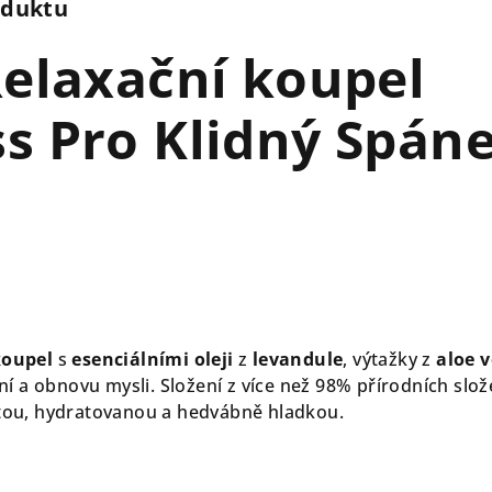
oduktu
Relaxační koupel
s Pro Klidný Spán
koupel
s
esenciálními oleji
z
levandule
, výtažky z
aloe 
ní a obnovu mysli. Složení z více než 98% přírodních slož
stou, hydratovanou a hedvábně hladkou.