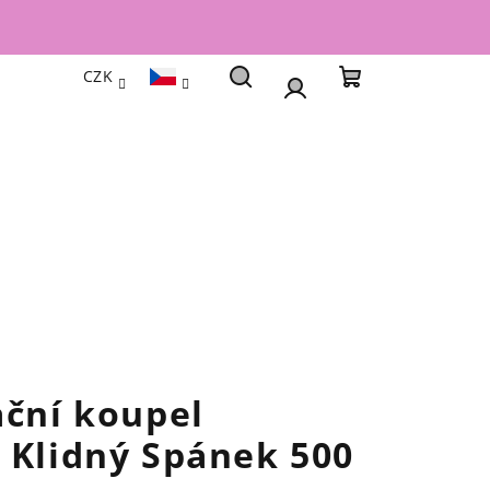
CZK
Hledat
Nákupní
Přihlášení
košík
ační koupel
 Klidný Spánek 500