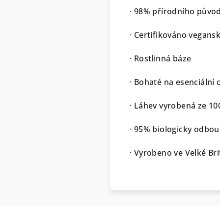
· 98% přírodního půvo
· Certifikováno vegans
· Rostlinná báze
· Bohaté na esenciální 
· Láhev vyrobená ze 10
· 95% biologicky odbou
· Vyrobeno ve Velké Bri