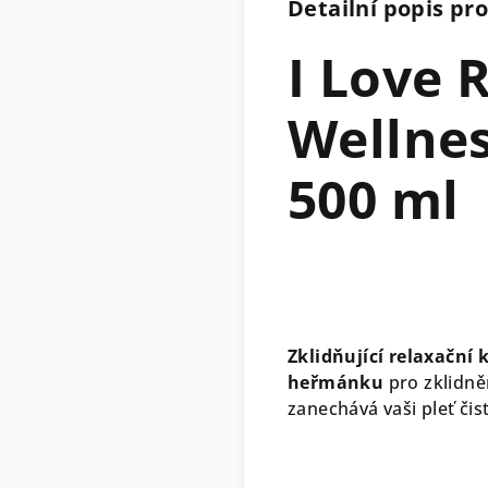
Detailní popis pr
I Love 
Wellnes
500 ml
Zklidňující relaxační 
heřmánku
pro zklidně
zanechává vaši pleť či