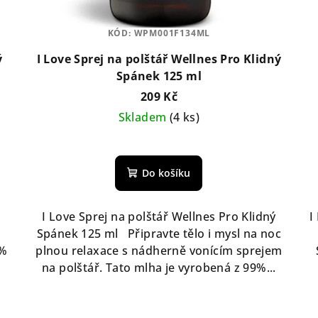
KÓD:
WPM001F134ML
ý
I Love Sprej na polštář Wellnes Pro Klidný
Spánek 125 ml
209 Kč
Skladem
(4 ks)
Do košíku
I Love Sprej na polštář Wellnes Pro Klidný
I
Spánek 125 ml Připravte tělo i mysl na noc
 %
plnou relaxace s nádherně vonícím sprejem
na polštář. Tato mlha je vyrobená z 99%...