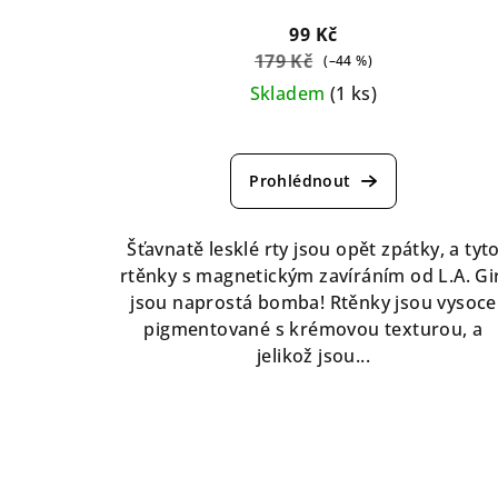
99 Kč
179 Kč
(–44 %)
Skladem
(1 ks)
Průměrné
hodnocení
produktu
je
5,0
Šťavnatě lesklé rty jsou opět zpátky, a tyt
z
rtěnky s magnetickým zavíráním od L.A. Gir
5
jsou naprostá bomba! Rtěnky jsou vysoce
hvězdiček.
pigmentované s krémovou texturou, a
jelikož jsou...