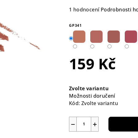
Průměrné
1 hodnocení
Podrobnosti h
hodnocení
produktu
GP341
je
5,0
z
5
159 Kč
hvězdiček.
Měrná
cena:
Zvolte variantu
Možnosti doručení
Kód:
Zvolte variantu
−
+