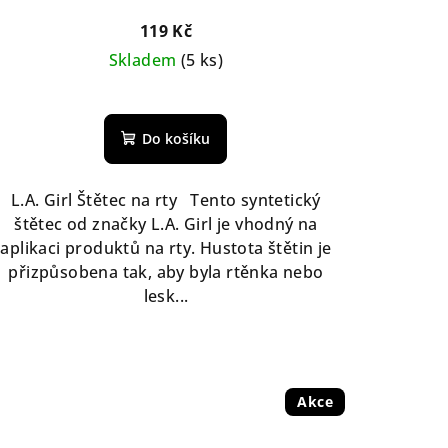
119 Kč
Skladem
(5 ks)
CLC664 CUSHY
CLC665 LUXURIOUS
CLC666 VELOU
Do košíku
L.A. Girl Štětec na rty Tento syntetický
štětec od značky L.A. Girl je vhodný na
aplikaci produktů na rty. Hustota štětin je
přizpůsobena tak, aby byla rtěnka nebo
lesk...
Akce