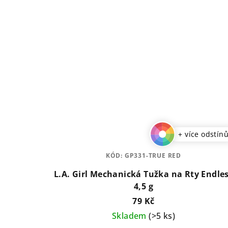
+ více odstín
KÓD:
GP331-TRUE RED
L.A. Girl Mechanická Tužka na Rty Endless
4,5 g
79 Kč
Skladem
(>5 ks)