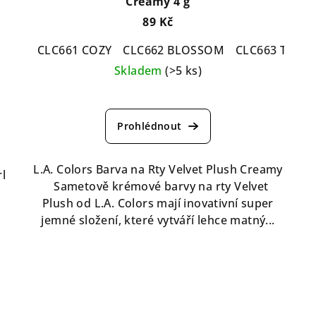
Creamy 4 g
89 Kč
CLC661 COZY
CLC662 BLOSSOM
CLC663 TWIST
Skladem
(>5 ks)
Průměrné
hodnocení
produktu
je
o
5,0
L.A. Colors Barva na Rty Velvet Plush Creamy
l
z
Sametově krémové barvy na rty Velvet
5
Plush od L.A. Colors mají inovativní super
hvězdiček.
jemné složení, které vytváří lehce matný...