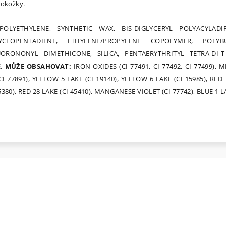
pokožky.
POLYETHYLENE, SYNTHETIC WAX, BIS-DIGLYCERYL POLYACYLADIP
CLOPENTADIENE, ETHYLENE/PROPYLENE COPOLYMER, POLYBU
ORONONYL DIMETHICONE, SILICA, PENTAERYTHRITYL TETRA-DI-T
E.
MŮŽE OBSAHOVAT:
IRON OXIDES (CI 77491, CI 77492, CI 77499), M
I 77891), YELLOW 5 LAKE (CI 19140), YELLOW 6 LAKE (CI 15985), RED
45380), RED 28 LAKE (CI 45410), MANGANESE VIOLET (CI 77742), BLUE 1 L