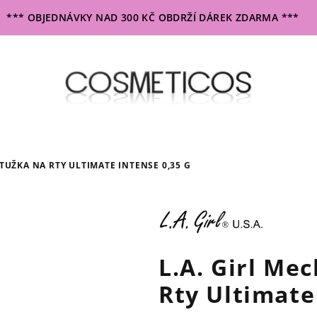
*** OBJEDNÁVKY NAD 300 KČ OBDRŽÍ DÁREK ZDARMA ***
 TUŽKA NA RTY ULTIMATE INTENSE 0,35 G
L.A. Girl Me
Rty Ultimate