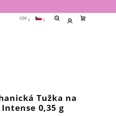
CZK
Hledat
Nákupní
Přihlášení
košík
chanická Tužka na
 Intense 0,35 g