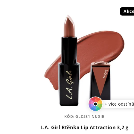
Akc
+ více odstín
KÓD:
GLC581 NUDIE
L.A. Girl Rtěnka Lip Attraction 3,2 g