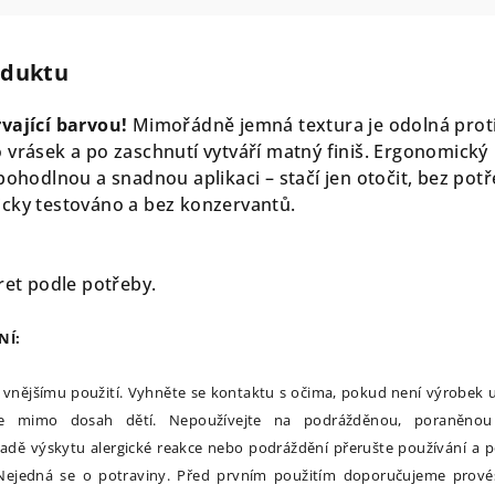
oduktu
vající barvou!
Mimořádně jemná textura je odolná prot
 vrásek a po zaschnutí vytváří matný finiš. Ergonomický
pohodlnou a snadnou aplikaci – stačí jen otočit, bez pot
cky testováno a bez konzervantů.
ret podle potřeby.
NÍ:
 vnějšímu použití. Vyhněte se kontaktu s očima, pokud není výrobek 
ejte mimo dosah dětí. Nepoužívejte na podrážděnou, poraněno
ípadě výskytu alergické reakce nebo podráždění přerušte používání a 
 Nejedná se o potraviny. Před prvním použitím doporučujeme provés