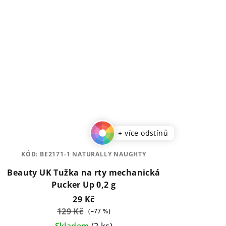
+ více odstínů
KÓD:
BE2171-1 NATURALLY NAUGHTY
Beauty UK Tužka na rty mechanická
Pucker Up 0,2 g
29 Kč
129 Kč
(–77 %)
Skladem
(2 ks)