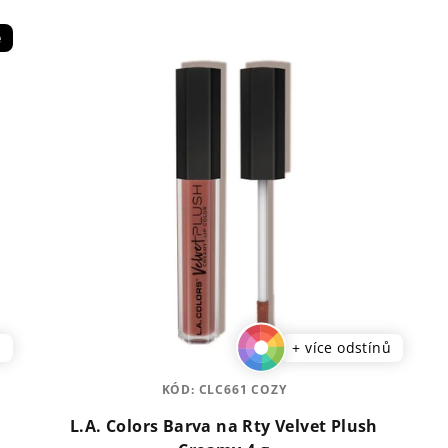
e
ů
+ více odstínů
KÓD:
CLC661 COZY
L.A. Colors Barva na Rty Velvet Plush