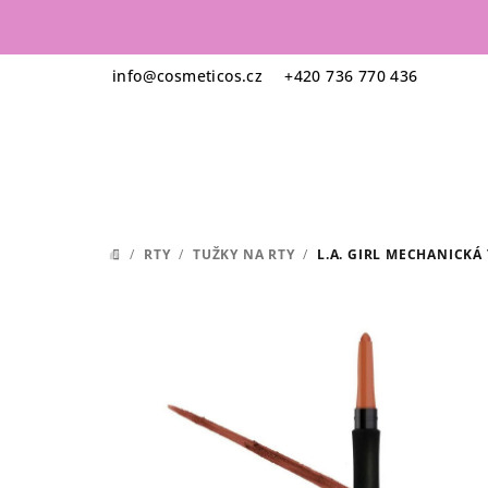
Přejít
na
obsah
info
@
cosmeticos.cz
+420 736 770 436
/
RTY
/
TUŽKY NA RTY
/
L.A. GIRL MECHANICKÁ
DOMŮ