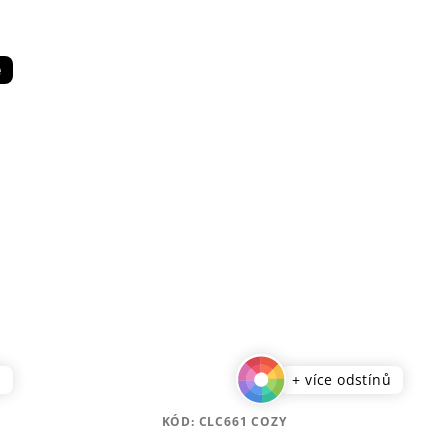
e
ů
+ více odstínů
KÓD:
CLC661 COZY