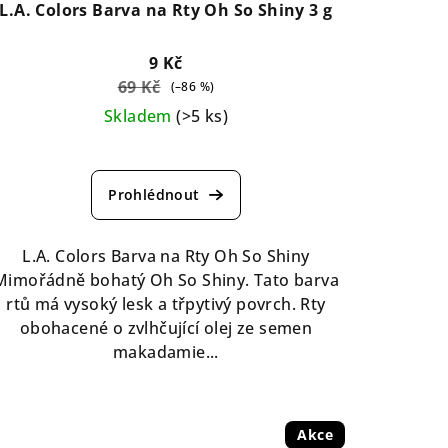
L.A. Colors Barva na Rty Oh So Shiny 3 g
9 Kč
69 Kč
(–86 %)
CLC664 CUSHY
CLC665 LUXURIOUS
CLC666 VELOU
Skladem
(>5 ks)
Průměrné
hodnocení
produktu
je
4,9
L.A. Colors Barva na Rty Oh So Shiny
z
Mimořádně bohatý Oh So Shiny. Tato barva
5
rtů má vysoký lesk a třpytivý povrch. Rty
hvězdiček.
obohacené o zvlhčující olej ze semen
makadamie...
Akce