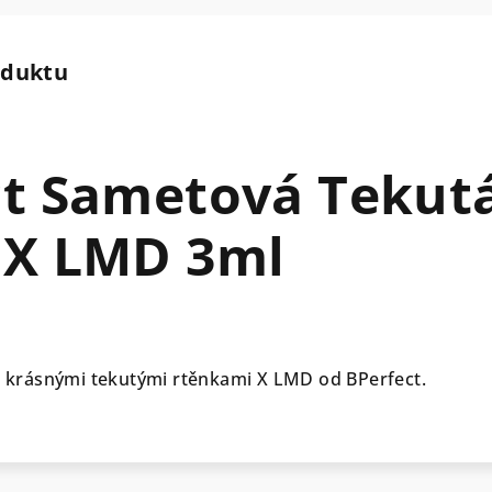
oduktu
ct Sametová Tekut
 X LMD 3ml
 s krásnými tekutými rtěnkami X LMD od BPerfect.