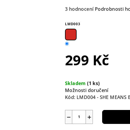
Průměrné
3 hodnocení
Podrobnosti h
hodnocení
produktu
LMD003
je
4,3
z
5
299 Kč
hvězdiček.
Měrná
cena:
Skladem
(1 ks)
Možnosti doručení
Kód:
LMD004 - SHE MEANS 
−
+