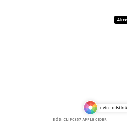
Akc
+ více odstín
KÓD:
CLIPC857 APPLE CIDER