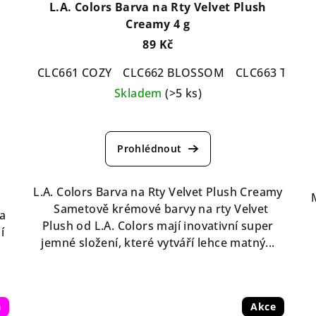
L.A. Colors Barva na Rty Velvet Plush
Creamy 4 g
89 Kč
CLC661 COZY
CLC662 BLOSSOM
CLC663 TWIST
Skladem
(>5 ks)
Průměrné
hodnocení
produktu
je
5,0
L.A. Colors Barva na Rty Velvet Plush Creamy
z
Sametově krémové barvy na rty Velvet
a
5
Plush od L.A. Colors mají inovativní super
í
hvězdiček.
jemné složení, které vytváří lehce matný...
a
Akce