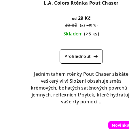
L.A. Colors Rtěnka Pout Chaser
29 Kč
od
49 Kč
(až –40 %)
Skladem
(>5 ks)
Průměrné
hodnocení
produktu
je
5,0
Jedním tahem rtěnky Pout Chaser získáte
z
veškerý vliv! Složení obsahuje směs
5
krémových, bohatých saténových povrchů 
hvězdiček.
jemných, reflexních třpytek, které hydratuj
vaše rty pomocí...
Novink