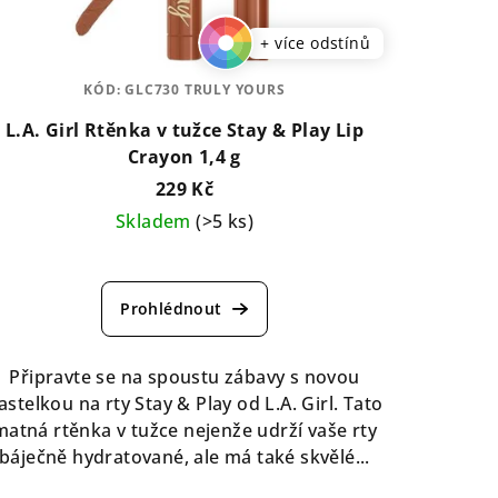
+ více odstínů
KÓD:
GLC730 TRULY YOURS
L.A. Girl Rtěnka v tužce Stay & Play Lip
Crayon 1,4 g
229 Kč
Skladem
(>5 ks)
Průměrné
hodnocení
produktu
je
5,0
Připravte se na spoustu zábavy s novou
z
astelkou na rty Stay & Play od L.A. Girl. Tato
5
matná rtěnka v tužce nejenže udrží vaše rty
hvězdiček.
báječně hydratované, ale má také skvělé...