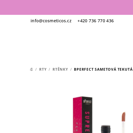
Přejít
na
obsah
info
@
cosmeticos.cz
+420 736 770 436
/
RTY
/
RTĚNKY
/
BPERFECT SAMETOVÁ TEKUTÁ
DOMŮ