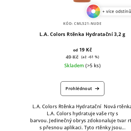
+ více odstín
KÓD:
CML521-NUDE
L.A. Colors Rtěnka Hydratační 3,2 g
19 Kč
od
49 Kč
(až –61 %)
Skladem
(>5 ks)
Průměrné
hodnocení
produktu
je
4,6
L.A. Colors Rtěnka Hydratační Nová rtěnk
z
L.A. Colors hydratuje vaše rty s
5
barvou. Jedinečný obrys zdokonaluje tvar r
hvězdiček.
s přesnou aplikaci. Tyto rtěnky jsou...