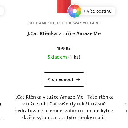
ů
+ více odstínů
KÓD:
AMC103 JUST THE WAY YOU ARE
J.Cat Rtěnka v tužce Amaze Me
109 Kč
Skladem
(1 ks)
Průměrné
hodnocení
produktu
je
5,0
J.Cat Rtěnka v tužce Amaze Me Tato rtěnka
z
v tužce od J Cat vaše rty udrží krásně
p
a
5
hydratované a jemné, zatímco jim poskytne
hvězdiček.
skvěle sytou barvu. Tyto rtěnky mají...
tu