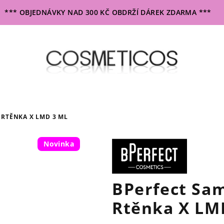
*** OBJEDNÁVKY NAD 300 KČ OBDRŽÍ DÁREK ZDARMA ***
 RTĚNKA X LMD 3 ML
Novinka
BPerfect Sa
Rtěnka X LM