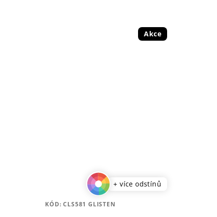
Akce
+ více odstínů
KÓD:
CLS581 GLISTEN