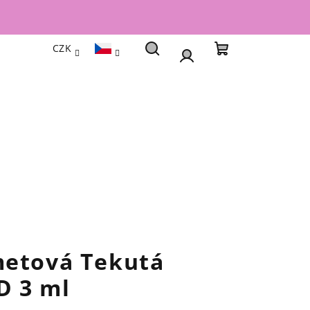
CZK
Hledat
Nákupní
Přihlášení
košík
metová Tekutá
D 3 ml