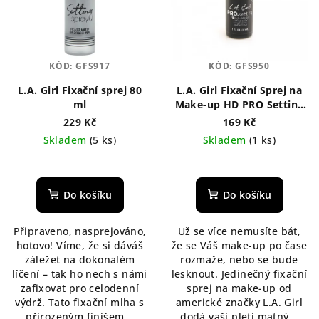
KÓD:
GFS917
KÓD:
GFS950
L.A. Girl Fixační sprej 80
L.A. Girl Fixační Sprej na
ml
Make-up HD PRO Setting
30 ml
229 Kč
169 Kč
Skladem
(5 ks)
Skladem
(1 ks)
Průměrné
hodnocení
produktu
Do košíku
Do košíku
je
5,0
Připraveno, nasprejováno,
Už se více nemusíte bát,
z
hotovo! Víme, že si dáváš
že se Váš make-up po čase
5
záležet na dokonalém
rozmaže, nebo se bude
hvězdiček.
líčení – tak ho nech s námi
lesknout. Jedinečný fixační
zafixovat pro celodenní
sprej na make-up od
výdrž. Tato fixační mlha s
americké značky L.A. Girl
přirozeným finišem...
dodá vaší pleti matný...