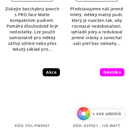
5,0
5,0
Získejte bezchybný povrch
Představujeme náš jemně
z
z
s PRO.face Matte
mletý, měkký matný pudr,
5
5
kompaktním pudrem.
který je navržen tak, aby
hvězdiček.
hvězdiček.
Pomáhá dlouhodobě krýt
rozmazal nedokonalosti,
nedostatky. Lze použít
vyhladil póry a redukoval
samostatně pro měkký
jemné vrásky a zanechal
zářivý vzhled nebo přes
vaši pleť bez námahy...
tekutý základ pro...
Akce
Novinka
+ více odstínů
KÓD:
VOL-PW002F
KÓD:
GSP621 - 120 WATT