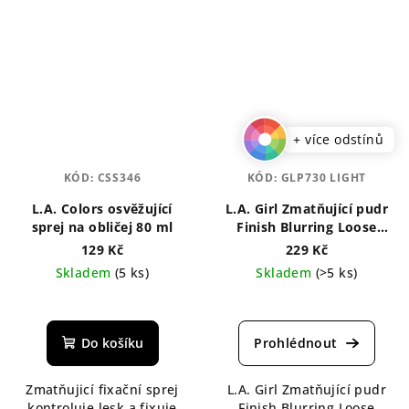
+ více odstínů
KÓD:
CSS346
KÓD:
GLP730 LIGHT
L.A. Colors osvěžující
L.A. Girl Zmatňující pudr
sprej na obličej 80 ml
Finish Blurring Loose
Powder 6 g
129 Kč
229 Kč
Skladem
(5 ks)
Skladem
(>5 ks)
Průměrné
Průměrné
hodnocení
hodnocení
produktu
produktu
Do košíku
je
je
5,0
5,0
Zmatňujicí fixační sprej
L.A. Girl Zmatňující pudr
z
z
kontroluje lesk a fixuje
Finish Blurring Loose