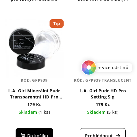
Tip
+ více odstínů
KÓD:
GPP939
KÓD:
GPP939 TRANSLUCENT
L.A. Girl Minerální Pudr
L.A. Girl Pudr HD Pro
Transparentní HD Pro
Setting 5 g
Setting 5 g
179 Kč
179 Kč
Skladem
(1 ks)
Skladem
(5 ks)
Průměrné
Průměrné
hodnocení
hodnocení
produktu
produktu
Do košíku