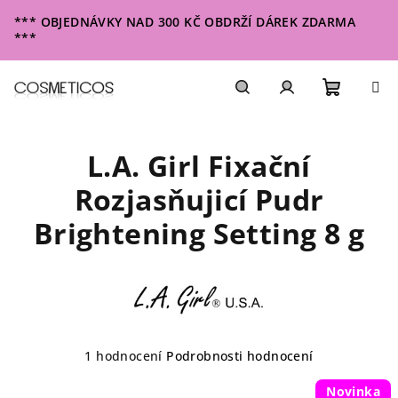
Přejít
*** OBJEDNÁVKY NAD 300 KČ OBDRŽÍ DÁREK ZDARMA
na
***
obsah
Nákupn
Hledat
Přihlášení
L.A. Girl Fixační
košík
Rozjasňujicí Pudr
Brightening Setting 8 g
Průměrné
1 hodnocení
Podrobnosti hodnocení
hodnocení
produktu
Novinka