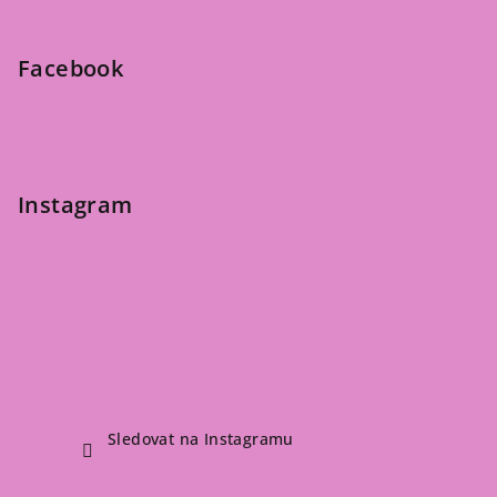
a
t
Facebook
í
Instagram
Sledovat na Instagramu