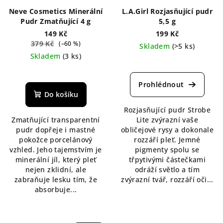
Neve Cosmetics Minerální
L.A.Girl Rozjasňující pudr
Pudr Zmatňující 4 g
5,5 g
149 Kč
199 Kč
379 Kč
(–60 %)
Skladem
(>5 ks)
Skladem
(3 ks)
Průměrné
Průměrné
hodnocení
hodnocení
produktu
produktu
je
Do košíku
je
5,0
Rozjasňující pudr Strobe
4,5
z
Zmatňující transparentní
Lite zvýrazní vaše
z
5
pudr dopřeje i mastné
obličejové rysy a dokonale
5
hvězdiček.
pokožce porcelánový
rozzáří pleť. Jemné
hvězdiček.
vzhled. Jeho tajemstvím je
pigmenty spolu se
minerální jíl, který pleť
třpytivými částečkami
nejen zklidní, ale
odráží světlo a tím
zabraňuje lesku tím, že
zvýrazní tvář, rozzáří oči...
absorbuje...