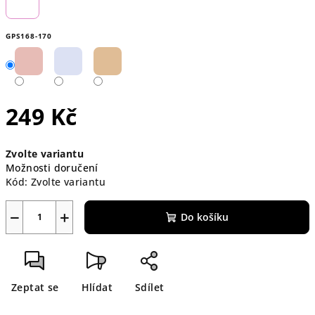
GPS168-170
249 Kč
Měrná
Zvolte variantu
cena:
Možnosti doručení
Kód:
Zvolte variantu
−
+
Do košíku
Zeptat se
Hlídat
Sdílet