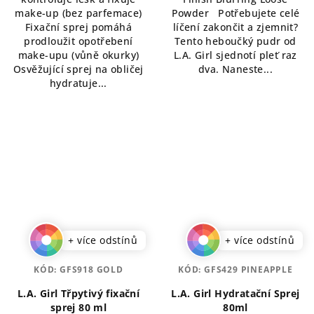
5
5
make-up (bez parfemace)
Powder Potřebujete celé
hvězdiček.
hvězdiček.
Fixační sprej pomáhá
líčení zakončit a zjemnit?
prodloužit opotřebení
Tento heboučký pudr od
make-upu (vůně okurky)
L.A. Girl sjednotí pleť raz
Osvěžující sprej na obličej
dva. Naneste...
hydratuje...
+ více odstínů
+ více odstínů
KÓD:
GFS918 GOLD
KÓD:
GFS429 PINEAPPLE
L.A. Girl Třpytivý fixační
L.A. Girl Hydratační Sprej
sprej 80 ml
80ml