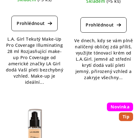
Skladem
(>5 ks)
Průměrné
Průměrné
hodnocení
hodnocení
produktu
produktu
je
je
4,3
5,0
L.A. Girl Tekutý Make-Up
z
Ve dnech, kdy se vám plně
z
Pro Coverage Illuminating
5
nalíčený obličej zdá příliš,
5
28 ml Rozjasňující make-
hvězdiček.
využijte tónovací krém od
hvězdiček.
up Pro Coverage od
L.A.Girl. Jemné až střední
americké značky LA Girl
krytí dodá vaší pleti
dodá Vaší pleti bezchybný
jemný, přirozený vzhled a
vzhled. Make-up je
zakryje všechny...
ideální...
Novinka
Tip