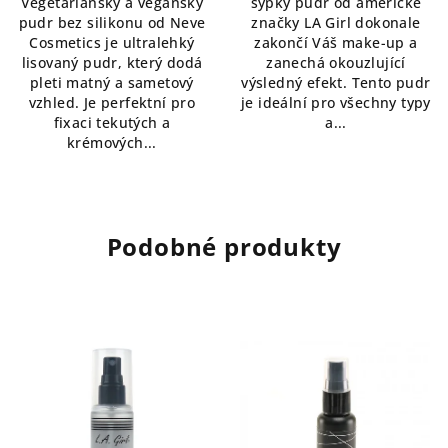
Vegetariánský a veganský
sypký pudr od americké
z
5
pudr bez silikonu od Neve
značky LA Girl dokonale
5
hvězdiček.
Cosmetics je ultralehký
zakončí Váš make-up a
hvězdiček.
lisovaný pudr, který dodá
zanechá okouzlující
pleti matný a sametový
výsledný efekt. Tento pudr
vzhled. Je perfektní pro
je ideální pro všechny typy
fixaci tekutých a
a...
krémových...
Podobné produkty