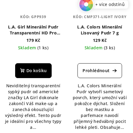
+ více odstínů
KÓD:
GPP939
KÓD:
CMP371-LIGHT IVORY
L.A. Girl Minerální Pudr
L.A. Colors Minerální
Transparentní HD Pro
Lisovaný Pudr 7 g
Setting 5 g
179 Kč
129 Kč
Skladem
(1 ks)
Skladem
(3 ks)
Průměrné
Průměrné
hodnocení
hodnocení
produktu
produktu
Do košíku
je
je
5,0
4,3
Neviditelný transparentní
L.A. Colors Minerální
z
z
sypký pudr od americké
Pudr vytvoří sametový
5
5
značky LA Girl dokonale
povrch, který umožní vaší
hvězdiček.
hvězdiček.
zakončí Váš make-up a
pokožce dýchat. Složení
zanechá okouzlující
bez mastku a
výsledný efekt. Tento pudr
parfemace navodí
je ideální pro všechny typy
příjemný hedvábný pocit
a...
lehké pleti. Obsahuje...