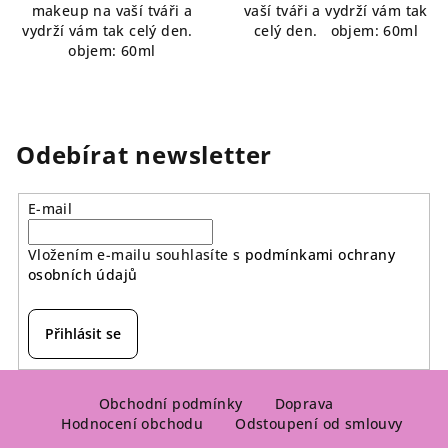
makeup na vaší tváři a
vaší tváři a vydrží vám tak
vydrží vám tak celý den.
celý den. objem: 60ml
objem: 60ml
Odebírat newsletter
E-mail
Vložením e-mailu souhlasíte s
podmínkami ochrany
osobních údajů
Přihlásit se
Z
á
Obchodní podmínky
Doprava
Hodnocení obchodu
Odstoupení od smlouvy
p