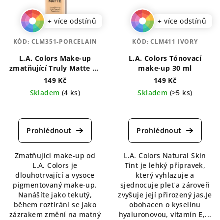
+ více odstínů
+ více odstínů
KÓD:
CLM351-PORCELAIN
KÓD:
CLM411 IVORY
L.A. Colors Make-up
L.A. Colors Tónovací
zmatňující Truly Matte 40
make-up 30 ml
ml
149 Kč
149 Kč
Skladem
(4 ks)
Skladem
(>5 ks)
Průměrné
Průměrné
hodnocení
hodnocení
produktu
produktu
je
je
3,8
4,3
Zmatňující make-up od
L.A. Colors Natural Skin
z
z
L.A. Colors je
Tint je lehký přípravek,
5
5
dlouhotrvající a vysoce
který vyhlazuje a
hvězdiček.
hvězdiček.
pigmentovaný make-up.
sjednocuje pleť a zároveň
Nanášíte jako tekutý,
zvyšuje její přirozený jas.Je
během roztírání se jako
obohacen o kyselinu
zázrakem změní na matný
hyaluronovou, vitamín E,...