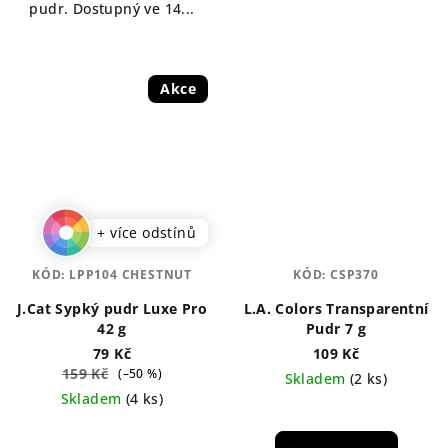
pudr. Dostupný ve 14...
Akce
+ více odstínů
KÓD:
LPP104 CHESTNUT
KÓD:
CSP370
J.Cat Sypký pudr Luxe Pro
L.A. Colors Transparentní
42 g
Pudr 7 g
79 Kč
109 Kč
159 Kč
(–50 %)
Skladem
(2 ks)
Skladem
(4 ks)
Průměrné
Průměrné
hodnocení