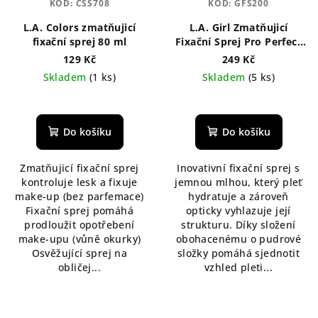
KÓD:
CSS708
KÓD:
GFS200
L.A. Colors zmatňujicí
L.A. Girl Zmatňujicí
fixační sprej 80 ml
Fixační Sprej Pro Perfect
Long-Wear 105 ml
129 Kč
249 Kč
Skladem
(1 ks)
Skladem
(5 ks)
Průměrné
Průměrné
hodnocení
hodnocení
produktu
produktu
Do košíku
Do košíku
je
je
5,0
5,0
Zmatňujicí fixační sprej
Inovativní fixační sprej s
z
z
kontroluje lesk a fixuje
jemnou mlhou, který pleť
5
5
make-up (bez parfemace)
hydratuje a zároveň
hvězdiček.
hvězdiček.
Fixační sprej pomáhá
opticky vyhlazuje její
prodloužit opotřebení
strukturu. Díky složení
make-upu (vůně okurky)
obohacenému o pudrové
Osvěžující sprej na
složky pomáhá sjednotit
obličej...
vzhled pleti...