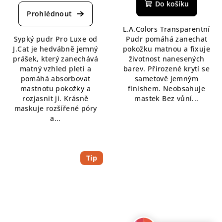
hodnocení
produktu
Do košíku
produktu
je
je
5,0
L.A.Colors Transparentní
4,5
z
Sypký pudr Pro Luxe od
Pudr pomáhá zanechat
z
5
J.Cat je hedvábně jemný
pokožku matnou a fixuje
5
hvězdiček.
prášek, který zanechává
životnost nanesených
hvězdiček.
matný vzhled pleti a
barev. Přirozené krytí se
pomáhá absorbovat
sametově jemným
mastnotu pokožky a
finishem. Neobsahuje
rozjasnit ji. Krásně
mastek Bez vůní...
maskuje rozšířené póry
a...
Tip