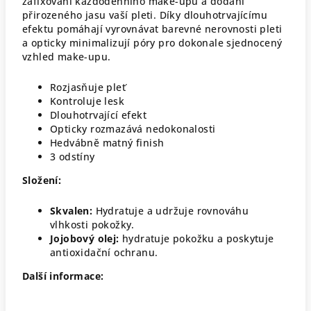
zafixování každodenního make-upu a dodání
přirozeného jasu vaší pleti. Díky dlouhotrvajícímu
efektu pomáhají vyrovnávat barevné nerovnosti pleti
a opticky minimalizují póry pro dokonale sjednocený
vzhled make-upu.
Rozjasňuje pleť
Kontroluje lesk
Dlouhotrvající efekt
Opticky rozmazává nedokonalosti
Hedvábně matný finish
3 odstíny
Složení:
Skvalen:
Hydratuje a udržuje rovnováhu
vlhkosti pokožky.
Jojobový olej:
hydratuje pokožku a poskytuje
antioxidační ochranu.
Další informace: