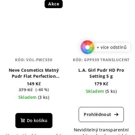
Akce
+ více odstínů
KÓD:
VOL-PWC550
KÓD:
GPP939 TRANSLUCENT
Neve Cosmetics Matný
L.A. Girl Pudr HD Pro
Pudr Flat Perfection
Setting 5 g
Velvet 8 g
149 Kč
179 Kč
379 Kč
(–60 %)
Skladem
(5 ks)
Skladem
(3 ks)
Průměrné
Průměrné
hodnocení
hodnocení
produktu
produktu
je
Do košíku
je
5,0
Neviditelný transparentní
5,0
z