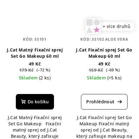
+ více druhů
KÓD:
SS101
KÓD:
SS102 ALOE VERA
J.Cat Matný Fixační sprej
J.Cat Fixační sprej Set Go
Set Go Makeup 60 ml
Makeup 60 ml
49 Kč
49 Kč
179 Kč
159 Kč
(–72 %)
(–69 %)
Skladem
(2 ks)
Skladem
(>5 ks)
Průměrné
Průměrné
hodnocení
hodnocení
produktu
produktu
Do košíku
je
je
5,0
5,0
J.Cat Matný Fixační sprej
J.Cat Fixační sprej Set Go
z
z
Set Go Makeup Fixační
Makeup Fixační matný
5
5
matný sprej od J.Cat
sprej od J.Cat Beauty,
hvězdiček.
hvězdiček.
Beauty, který zafixuje
který zafixuje makeup na