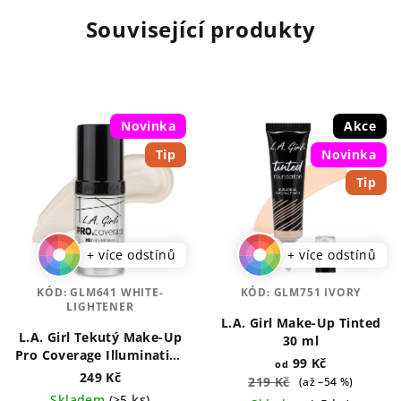
Související produkty
Novinka
Akce
Tip
Novinka
Tip
+ více odstínů
+ více odstínů
KÓD:
GLM641 WHITE-
KÓD:
GLM751 IVORY
LIGHTENER
L.A. Girl Make-Up Tinted
L.A. Girl Tekutý Make-Up
30 ml
Pro Coverage Illuminating
99 Kč
od
28 ml
249 Kč
219 Kč
(až –54 %)
Skladem
(>5 ks)