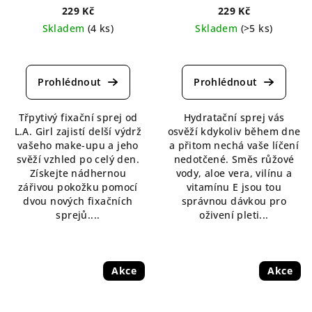
229 Kč
229 Kč
Skladem
(4 ks)
Skladem
(>5 ks)
Průměrné
Průměrné
hodnocení
hodnocení
produktu
produktu
je
je
5,0
5,0
Třpytivý fixační sprej od
Hydratační sprej vás
z
z
L.A. Girl zajistí delší výdrž
osvěží kdykoliv během dne
5
5
vašeho make-upu a jeho
a přitom nechá vaše líčení
hvězdiček.
hvězdiček.
svěží vzhled po celý den.
nedotčené. Směs růžové
Získejte nádhernou
vody, aloe vera, vilínu a
zářivou pokožku pomocí
vitamínu E jsou tou
dvou nových fixačních
správnou dávkou pro
sprejů....
oživení pleti...
Akce
Akce