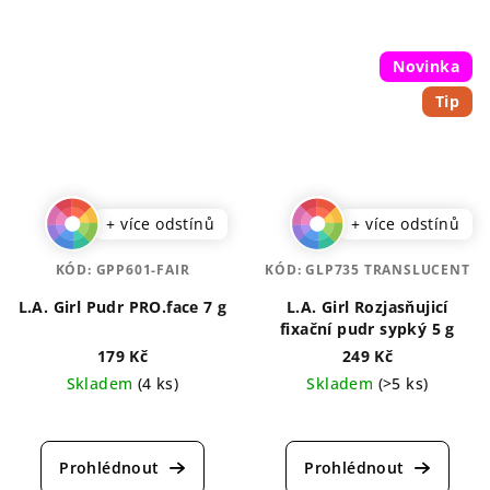
Novinka
Tip
+ více odstínů
+ více odstínů
KÓD:
GPP601-FAIR
KÓD:
GLP735 TRANSLUCENT
L.A. Girl Pudr PRO.face 7 g
L.A. Girl Rozjasňujicí
fixační pudr sypký 5 g
179 Kč
249 Kč
Skladem
(4 ks)
Skladem
(>5 ks)
Průměrné
Průměrné
hodnocení
hodnocení
produktu
produktu
je
je