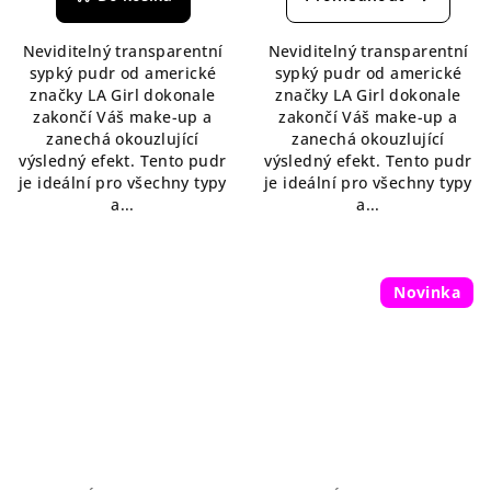
je
je
5,0
5,0
Neviditelný transparentní
Neviditelný transparentní
z
z
sypký pudr od americké
sypký pudr od americké
5
5
značky LA Girl dokonale
značky LA Girl dokonale
hvězdiček.
hvězdiček.
zakončí Váš make-up a
zakončí Váš make-up a
zanechá okouzlující
zanechá okouzlující
výsledný efekt. Tento pudr
výsledný efekt. Tento pudr
je ideální pro všechny typy
je ideální pro všechny typy
a...
a...
Novinka