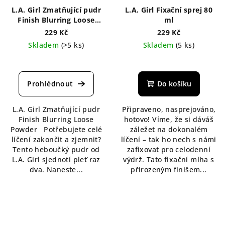
L.A. Girl Zmatňující pudr
L.A. Girl Fixační sprej 80
Finish Blurring Loose
ml
Powder 6 g
229 Kč
229 Kč
Skladem
(>5 ks)
Skladem
(5 ks)
Průměrné
hodnocení
produktu
Do košíku
je
5,0
L.A. Girl Zmatňující pudr
Připraveno, nasprejováno,
z
Finish Blurring Loose
hotovo! Víme, že si dáváš
5
Powder Potřebujete celé
záležet na dokonalém
hvězdiček.
líčení zakončit a zjemnit?
líčení – tak ho nech s námi
Tento heboučký pudr od
zafixovat pro celodenní
L.A. Girl sjednotí pleť raz
výdrž. Tato fixační mlha s
dva. Naneste...
přirozeným finišem...