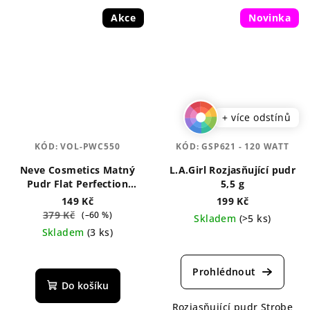
Akce
Novinka
+ více odstínů
KÓD:
VOL-PWC550
KÓD:
GSP621 - 120 WATT
Neve Cosmetics Matný
L.A.Girl Rozjasňující pudr
Pudr Flat Perfection
5,5 g
Velvet 8 g
149 Kč
199 Kč
379 Kč
(–60 %)
Skladem
(>5 ks)
Skladem
(3 ks)
Průměrné
Průměrné
hodnocení
hodnocení
produktu
produktu
je
Do košíku
je
5,0
Rozjasňující pudr Strobe
5,0
z