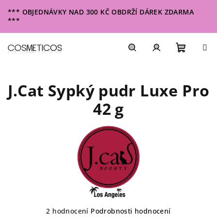
Přejít
*** OBJEDNÁVKY NAD 300 KČ OBDRŽÍ DÁREK ZDARMA
na
***
obsah
Nákupn
Hledat
Přihlášení
J.Cat Sypký pudr Luxe Pro
košík
42 g
Průměrné
2 hodnocení
Podrobnosti hodnocení