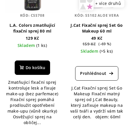
+ více druhů
KÓD:
CSS708
KÓD:
SS102 ALOE VERA
L.A. Colors zmatňujicí
J.Cat Fixační sprej Set Go
fixační sprej 80 ml
Makeup 60 ml
129 Kč
49 Kč
159 Kč
(–69 %)
Skladem
(1 ks)
Skladem
(>5 ks)
Průměrné
hodnocení
Průměrné
produktu
hodnocení
Do košíku
je
produktu
5,0
je
Zmatňujicí fixační sprej
z
5,0
kontroluje lesk a fixuje
J.Cat Fixační sprej Set Go
5
z
make-up (bez parfemace)
Makeup Fixační matný
hvězdiček.
5
Fixační sprej pomáhá
sprej od J.Cat Beauty,
hvězdiček.
prodloužit opotřebení
který zafixuje makeup na
make-upu (vůně okurky)
vaší tváři a vydrží vám tak
Osvěžující sprej na
celý den. objem: 60ml
obličej...