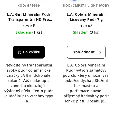
KÓD:
GPP939
KÓD:
CMP371-LIGHT IVORY
L.A. Girl Minerální Pudr
L.A. Colors Minerální
Transparentní HD Pro
Lisovaný Pudr 7 g
Setting 5 g
179 Kč
129 Kč
Skladem
(1 ks)
Skladem
(3 ks)
Průměrné
Průměrné
hodnocení
hodnocení
produktu
produktu
Do košíku
je
je
5,0
4,3
Neviditelný transparentní
L.A. Colors Minerální
z
z
sypký pudr od americké
Pudr vytvoří sametový
5
5
značky LA Girl dokonale
povrch, který umožní vaší
hvězdiček.
hvězdiček.
zakončí Váš make-up a
pokožce dýchat. Složení
zanechá okouzlující
bez mastku a
výsledný efekt. Tento pudr
parfemace navodí
je ideální pro všechny typy
příjemný hedvábný pocit
a...
lehké pleti. Obsahuje...