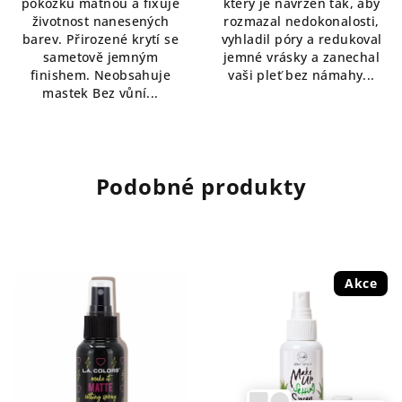
pokožku matnou a fixuje
který je navržen tak, aby
hvězdiček.
hvězdiček.
životnost nanesených
rozmazal nedokonalosti,
barev. Přirozené krytí se
vyhladil póry a redukoval
sametově jemným
jemné vrásky a zanechal
finishem. Neobsahuje
vaši pleť bez námahy...
mastek Bez vůní...
Podobné produkty
Akce