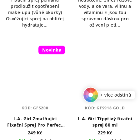
prodloužit opotřebení
vody, aloe vera, vilínu a
make-upu (vůně okurky)
vitamínu E jsou tou
Osvěžující sprej na obličej
správnou dávkou pro
hydratuje...
oživení pleti...
Novinka
+ více odstínů
KÓD:
GFS200
KÓD:
GFS918 GOLD
L.A. Girl Zmatňujicí
L.A. Girl Třpytivý fixační
Fixační Sprej Pro Perfect
sprej 80 ml
Long-Wear 105 ml
249 Kč
229 Kč