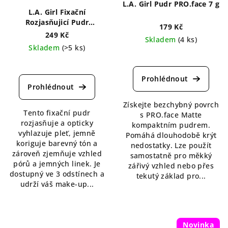
L.A. Girl Pudr PRO.face 7 g
L.A. Girl Fixační
Rozjasňujicí Pudr
179 Kč
Brightening Setting 8 g
249 Kč
Skladem
(4 ks)
Skladem
(>5 ks)
Průměrné
Průměrné
hodnocení
hodnocení
produktu
produktu
je
je
5,0
5,0
Získejte bezchybný povrch
z
Tento fixační pudr
z
s PRO.face Matte
5
rozjasňuje a opticky
5
kompaktním pudrem.
hvězdiček.
vyhlazuje pleť, jemně
hvězdiček.
Pomáhá dlouhodobě krýt
koriguje barevný tón a
nedostatky. Lze použít
zároveň zjemňuje vzhled
samostatně pro měkký
pórů a jemných linek. Je
zářivý vzhled nebo přes
dostupný ve 3 odstínech a
tekutý základ pro...
udrží váš make-up...
Novinka