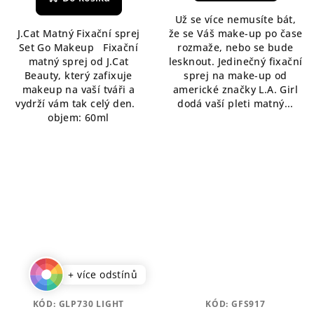
je
5,0
Už se více nemusíte bát,
5,0
z
J.Cat Matný Fixační sprej
že se Váš make-up po čase
z
5
Set Go Makeup Fixační
rozmaže, nebo se bude
5
hvězdiček.
matný sprej od J.Cat
lesknout. Jedinečný fixační
hvězdiček.
Beauty, který zafixuje
sprej na make-up od
makeup na vaší tváři a
americké značky L.A. Girl
vydrží vám tak celý den.
dodá vaší pleti matný...
objem: 60ml
+ více odstínů
KÓD:
GLP730 LIGHT
KÓD:
GFS917