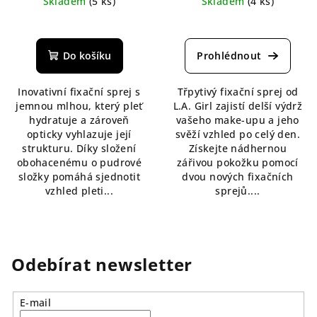
Skladem
(5 ks)
Skladem
(4 ks)
Průměrné
Průměrné
hodnocení
hodnocení
produktu
produktu
Do košíku
je
je
5,0
5,0
Inovativní fixační sprej s
Třpytivý fixační sprej od
z
z
jemnou mlhou, který pleť
L.A. Girl zajistí delší výdrž
5
5
hydratuje a zároveň
vašeho make-upu a jeho
hvězdiček.
hvězdiček.
opticky vyhlazuje její
svěží vzhled po celý den.
strukturu. Díky složení
Získejte nádhernou
obohacenému o pudrové
zářivou pokožku pomocí
složky pomáhá sjednotit
dvou nových fixačních
vzhled pleti...
sprejů....
Odebírat newsletter
E-mail