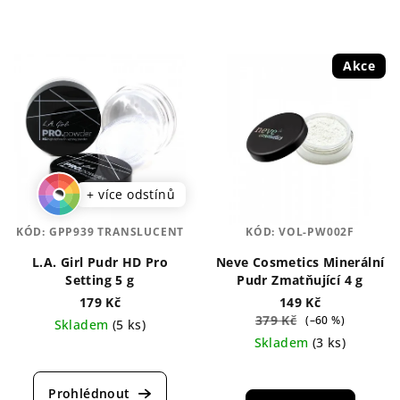
Akce
+ více odstínů
KÓD:
GPP939 TRANSLUCENT
KÓD:
VOL-PW002F
L.A. Girl Pudr HD Pro
Neve Cosmetics Minerální
Setting 5 g
Pudr Zmatňující 4 g
179 Kč
149 Kč
379 Kč
(–60 %)
Skladem
(5 ks)
Skladem
(3 ks)
Průměrné
hodnocení
Průměrné
produktu
hodnocení