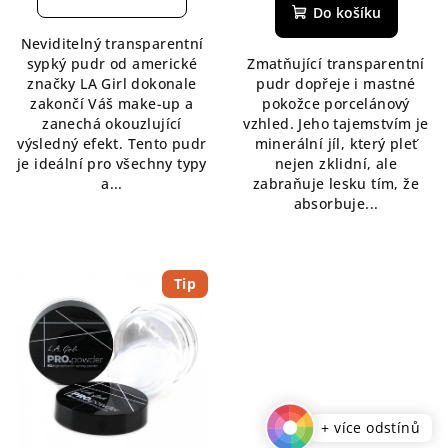
je
produktu
Do košíku
5,0
je
Neviditelný transparentní
z
4,5
sypký pudr od americké
Zmatňující transparentní
5
z
značky LA Girl dokonale
pudr dopřeje i mastné
hvězdiček.
5
zakončí Váš make-up a
pokožce porcelánový
hvězdiček.
zanechá okouzlující
vzhled. Jeho tajemstvím je
výsledný efekt. Tento pudr
minerální jíl, který pleť
je ideální pro všechny typy
nejen zklidní, ale
a...
zabraňuje lesku tím, že
absorbuje...
Tip
+ více odstínů