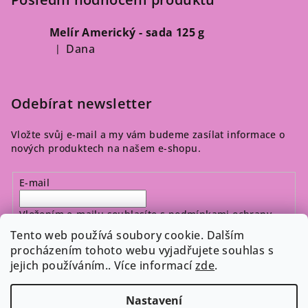
Melír Americký - sada 125 g
Dana
|
Hodnocení produktu je 5 z 5 hvězdiček.
Odebírat newsletter
Vložte svůj e-mail a my vám budeme zasílat informace o
nových produktech na našem e-shopu.
E-mail
Vložením e-mailu souhlasíte s
podmínkami ochrany
osobních údajů
Tento web používá soubory cookie. Dalším
procházením tohoto webu vyjadřujete souhlas s
jejich používáním.. Více informací
zde
.
Přihlásit se
Nastavení