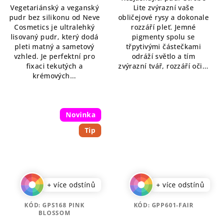
Vegetariánský a veganský
Lite zvýrazní vaše
z
5
pudr bez silikonu od Neve
obličejové rysy a dokonale
5
hvězdiček.
Cosmetics je ultralehký
rozzáří pleť. Jemné
hvězdiček.
lisovaný pudr, který dodá
pigmenty spolu se
pleti matný a sametový
třpytivými částečkami
vzhled. Je perfektní pro
odráží světlo a tím
fixaci tekutých a
zvýrazní tvář, rozzáří oči...
krémových...
Novinka
Tip
+ více odstínů
+ více odstínů
KÓD:
GPS168 PINK
KÓD:
GPP601-FAIR
BLOSSOM