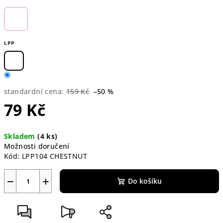
LPP
standardní cena:
159 Kč
–50 %
79 Kč
Měrná
Skladem
(4 ks)
cena:
Možnosti doručení
Kód:
LPP104 CHESTNUT
−
+
Do košíku