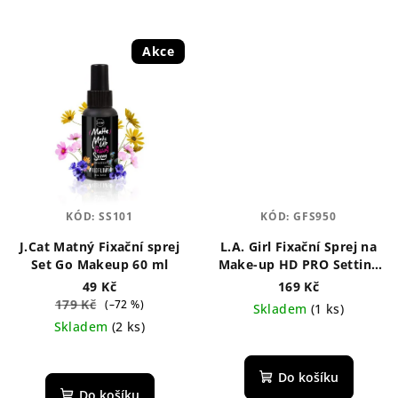
Akce
KÓD:
SS101
KÓD:
GFS950
J.Cat Matný Fixační sprej
L.A. Girl Fixační Sprej na
Set Go Makeup 60 ml
Make-up HD PRO Setting
30 ml
49 Kč
169 Kč
179 Kč
(–72 %)
Skladem
(1 ks)
Skladem
(2 ks)
Průměrné
Průměrné
hodnocení
hodnocení
produktu
Do košíku
produktu
je
Do košíku