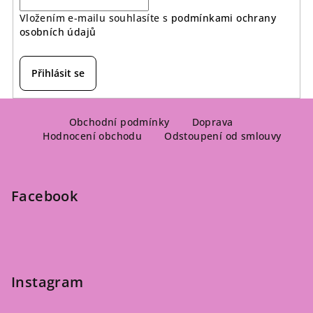
Vložením e-mailu souhlasíte s
podmínkami ochrany
osobních údajů
Přihlásit se
Z
á
Obchodní podmínky
Doprava
Hodnocení obchodu
Odstoupení od smlouvy
p
a
t
Facebook
í
Instagram