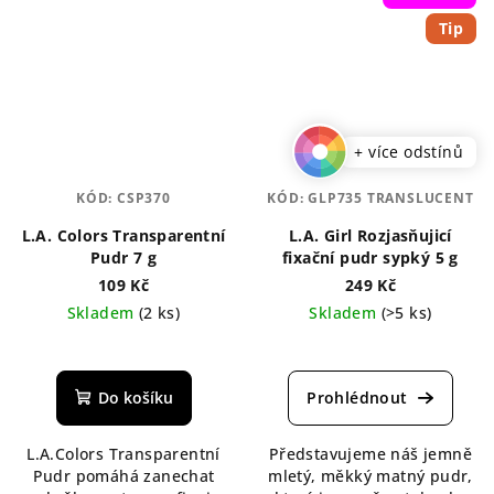
Tip
+ více odstínů
KÓD:
CSP370
KÓD:
GLP735 TRANSLUCENT
L.A. Colors Transparentní
L.A. Girl Rozjasňujicí
Pudr 7 g
fixační pudr sypký 5 g
109 Kč
249 Kč
Skladem
(2 ks)
Skladem
(>5 ks)
Průměrné
Průměrné
hodnocení
hodnocení
produktu
produktu
Do košíku
je
je
5,0
5,0
L.A.Colors Transparentní
Představujeme náš jemně
z
z
Pudr pomáhá zanechat
mletý, měkký matný pudr,
5
5