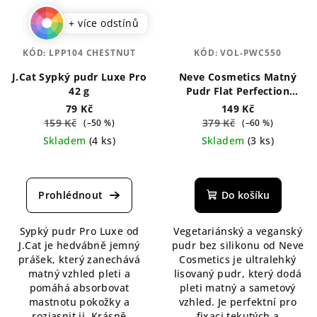
+ více odstínů
KÓD:
LPP104 CHESTNUT
KÓD:
VOL-PWC550
J.Cat Sypký pudr Luxe Pro
Neve Cosmetics Matný
42 g
Pudr Flat Perfection
Velvet 8 g
79 Kč
149 Kč
159 Kč
379 Kč
(–50 %)
(–60 %)
Skladem
(4 ks)
Skladem
(3 ks)
Průměrné
Průměrné
hodnocení
hodnocení
produktu
produktu
Do košíku
je
je
4,5
5,0
Sypký pudr Pro Luxe od
Vegetariánský a veganský
z
z
J.Cat je hedvábně jemný
pudr bez silikonu od Neve
5
5
prášek, který zanechává
Cosmetics je ultralehký
hvězdiček.
hvězdiček.
matný vzhled pleti a
lisovaný pudr, který dodá
pomáhá absorbovat
pleti matný a sametový
mastnotu pokožky a
vzhled. Je perfektní pro
rozjasnit ji. Krásně
fixaci tekutých a