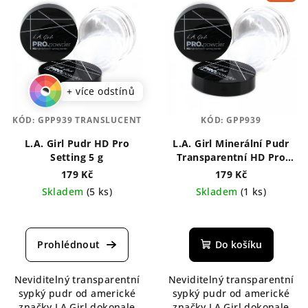
+ více odstínů
KÓD:
GPP939 TRANSLUCENT
KÓD:
GPP939
L.A. Girl Pudr HD Pro
L.A. Girl Minerální Pudr
Setting 5 g
Transparentní HD Pro
Setting 5 g
179 Kč
179 Kč
Skladem
(5 ks)
Skladem
(1 ks)
Průměrné
Průměrné
hodnocení
hodnocení
produktu
produktu
Do košíku
je
je
5,0
5,0
Neviditelný transparentní
Neviditelný transparentní
z
z
sypký pudr od americké
sypký pudr od americké
5
5
značky LA Girl dokonale
značky LA Girl dokonale