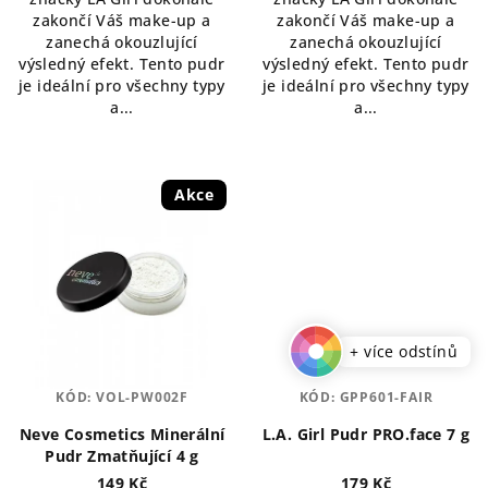
hvězdiček.
hvězdiček.
zakončí Váš make-up a
zakončí Váš make-up a
zanechá okouzlující
zanechá okouzlující
výsledný efekt. Tento pudr
výsledný efekt. Tento pudr
je ideální pro všechny typy
je ideální pro všechny typy
a...
a...
Akce
+ více odstínů
KÓD:
VOL-PW002F
KÓD:
GPP601-FAIR
Neve Cosmetics Minerální
L.A. Girl Pudr PRO.face 7 g
Pudr Zmatňující 4 g
149 Kč
179 Kč