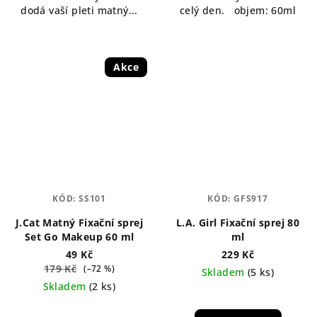
dodá vaší pleti matný...
celý den. objem: 60ml
Akce
KÓD:
SS101
KÓD:
GFS917
J.Cat Matný Fixační sprej
L.A. Girl Fixační sprej 80
Set Go Makeup 60 ml
ml
49 Kč
229 Kč
179 Kč
(–72 %)
Skladem
(5 ks)
Skladem
(2 ks)
Průměrné