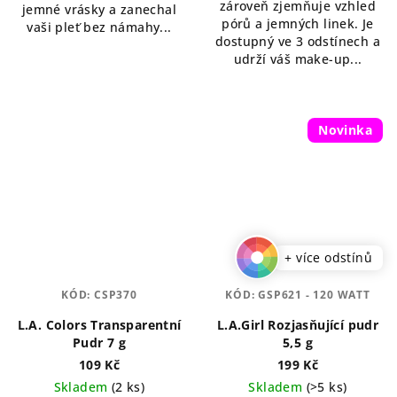
zároveň zjemňuje vzhled
jemné vrásky a zanechal
pórů a jemných linek. Je
vaši pleť bez námahy...
dostupný ve 3 odstínech a
udrží váš make-up...
Novinka
+ více odstínů
KÓD:
CSP370
KÓD:
GSP621 - 120 WATT
L.A. Colors Transparentní
L.A.Girl Rozjasňující pudr
Pudr 7 g
5,5 g
109 Kč
199 Kč
Skladem
(2 ks)
Skladem
(>5 ks)