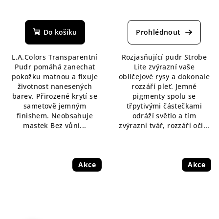
Průměrné
Průměrné
hodnocení
hodnocení
produktu
produktu
Do košíku
je
je
5,0
5,0
L.A.Colors Transparentní
Rozjasňující pudr Strobe
z
z
Pudr pomáhá zanechat
Lite zvýrazní vaše
5
5
pokožku matnou a fixuje
obličejové rysy a dokonale
hvězdiček.
hvězdiček.
životnost nanesených
rozzáří pleť. Jemné
barev. Přirozené krytí se
pigmenty spolu se
sametově jemným
třpytivými částečkami
finishem. Neobsahuje
odráží světlo a tím
mastek Bez vůní...
zvýrazní tvář, rozzáří oči...
Akce
Akce