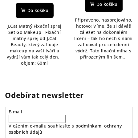
hodnocení
Do košíku
produktu
Do košíku
je
Připraveno, nasprejováno,
5,0
J.Cat Matný Fixační sprej
hotovo! Víme, že si dáváš
z
Set Go Makeup Fixační
záležet na dokonalém
5
matný sprej od J.Cat
líčení – tak ho nech s námi
hvězdiček.
Beauty, který zafixuje
zafixovat pro celodenní
makeup na vaší tváři a
výdrž. Tato fixační mlha s
vydrží vám tak celý den.
přirozeným finišem...
objem: 60ml
Odebírat newsletter
E-mail
Vložením e-mailu souhlasíte s
podmínkami ochrany
osobních údajů