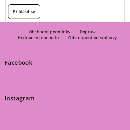
Přihlásit se
Z
á
Obchodní podmínky
Doprava
Hodnocení obchodu
Odstoupení od smlouvy
p
a
t
Facebook
í
Instagram