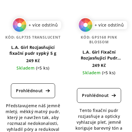
+ více odstínů
+ více odstínů
KÓD:
GLP735 TRANSLUCENT
KÓD:
GPS168 PINK
BLOSSOM
L.A. Girl Rozjasňujicí
L.A. Girl Fixační
fixační pudr sypký 5 g
Rozjasňujicí Pudr
249 Kč
Brightening Setting 8 g
249 Kč
Skladem
(>5 ks)
Skladem
(>5 ks)
Průměrné
Průměrné
hodnocení
hodnocení
produktu
produktu
je
je
5,0
Představujeme náš jemně
5,0
z
Tento fixační pudr
mletý, měkký matný pudr,
z
5
rozjasňuje a opticky
který je navržen tak, aby
5
hvězdiček.
vyhlazuje pleť, jemně
rozmazal nedokonalosti,
hvězdiček.
koriguje barevný tón a
vyhladil póry a redukoval