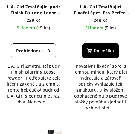
L.A. Girl Zmatňující pudr
L.A. Girl Zmatňujicí
Finish Blurring Loose
Fixační Sprej Pro Perfect
Powder 6 g
Long-Wear 105 ml
229 Kč
249 Kč
Skladem
(>5 ks)
Skladem
(5 ks)
Průměrné
Průměrné
hodnocení
hodnocení
produktu
produktu
Do košíku
je
je
5,0
5,0
L.A. Girl Zmatňující pudr
Inovativní fixační sprej s
z
z
Finish Blurring Loose
jemnou mlhou, který pleť
5
5
Powder Potřebujete celé
hydratuje a zároveň
hvězdiček.
hvězdiček.
líčení zakončit a zjemnit?
opticky vyhlazuje její
Tento heboučký pudr od
strukturu. Díky složení
L.A. Girl sjednotí pleť raz
obohacenému o pudrové
dva. Naneste...
složky pomáhá sjednotit
vzhled pleti...