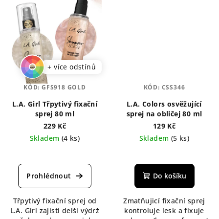
+ více odstínů
KÓD:
GFS918 GOLD
KÓD:
CSS346
L.A. Girl Třpytivý fixační
L.A. Colors osvěžující
sprej 80 ml
sprej na obličej 80 ml
229 Kč
129 Kč
Skladem
(4 ks)
Skladem
(5 ks)
Průměrné
Průměrné
hodnocení
hodnocení
produktu
produktu
Do košíku
je
je
5,0
5,0
Třpytivý fixační sprej od
Zmatňujicí fixační sprej
z
z
L.A. Girl zajistí delší výdrž
kontroluje lesk a fixuje
5
5