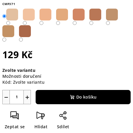
CMP371
129 Kč
Měrná
Zvolte variantu
cena:
Možnosti doručení
Kód:
Zvolte variantu
−
+
Do košíku
Zeptat se
Hlídat
Sdílet