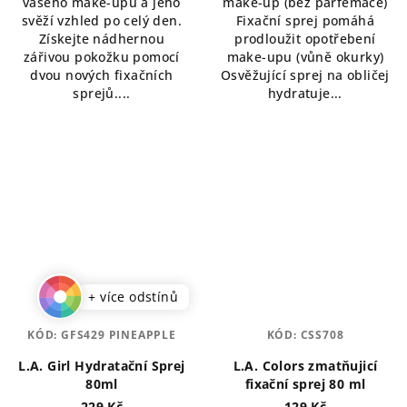
vašeho make-upu a jeho
make-up (bez parfemace)
hvězdiček.
hvězdiček.
svěží vzhled po celý den.
Fixační sprej pomáhá
Získejte nádhernou
prodloužit opotřebení
zářivou pokožku pomocí
make-upu (vůně okurky)
dvou nových fixačních
Osvěžující sprej na obličej
sprejů....
hydratuje...
+ více odstínů
KÓD:
GFS429 PINEAPPLE
KÓD:
CSS708
L.A. Girl Hydratační Sprej
L.A. Colors zmatňujicí
80ml
fixační sprej 80 ml
229 Kč
129 Kč