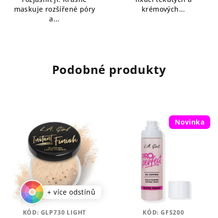
maskuje rozšířené póry
krémových...
a...
Podobné produkty
Novinka
+ více odstínů
KÓD:
GLP730 LIGHT
KÓD:
GFS200