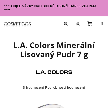
Přejít
*** OBJEDNÁVKY NAD 300 KČ OBDRŽÍ DÁREK ZDARMA
na
***
obsah
Nákupn
Hledat
Přihlášení
L.A. Colors Minerální
košík
Lisovaný Pudr 7 g
Průměrné
3 hodnocení
Podrobnosti hodnocení
hodnocení
produktu
je
4,3