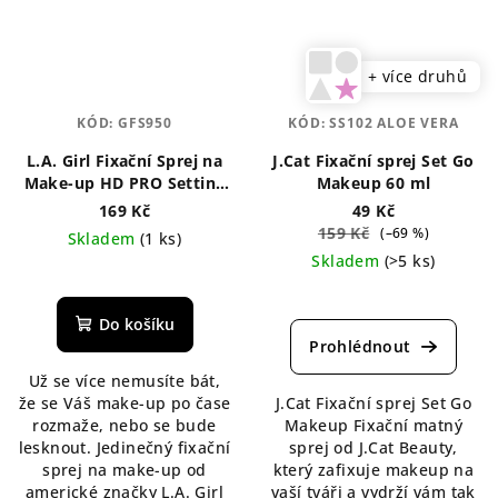
+ více druhů
KÓD:
GFS950
KÓD:
SS102 ALOE VERA
L.A. Girl Fixační Sprej na
J.Cat Fixační sprej Set Go
Make-up HD PRO Setting
Makeup 60 ml
30 ml
169 Kč
49 Kč
159 Kč
(–69 %)
Skladem
(1 ks)
Skladem
(>5 ks)
Průměrné
hodnocení
Průměrné
produktu
hodnocení
Do košíku
je
produktu
5,0
je
Už se více nemusíte bát,
z
5,0
že se Váš make-up po čase
J.Cat Fixační sprej Set Go
5
z
rozmaže, nebo se bude
Makeup Fixační matný
hvězdiček.
5
lesknout. Jedinečný fixační
sprej od J.Cat Beauty,
hvězdiček.
sprej na make-up od
který zafixuje makeup na
americké značky L.A. Girl
vaší tváři a vydrží vám tak