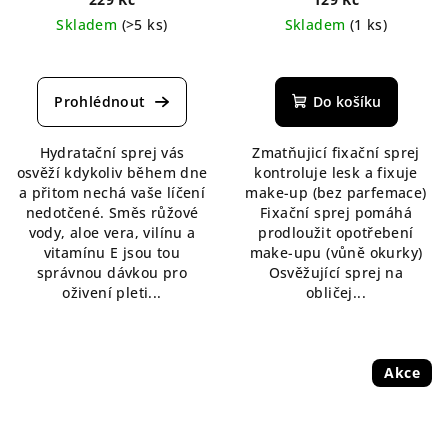
Skladem
(>5 ks)
Skladem
(1 ks)
Průměrné
Průměrné
hodnocení
hodnocení
produktu
produktu
Do košíku
je
je
5,0
5,0
Hydratační sprej vás
Zmatňujicí fixační sprej
z
z
osvěží kdykoliv během dne
kontroluje lesk a fixuje
5
5
a přitom nechá vaše líčení
make-up (bez parfemace)
hvězdiček.
hvězdiček.
nedotčené. Směs růžové
Fixační sprej pomáhá
vody, aloe vera, vilínu a
prodloužit opotřebení
vitamínu E jsou tou
make-upu (vůně okurky)
správnou dávkou pro
Osvěžující sprej na
oživení pleti...
obličej...
Akce