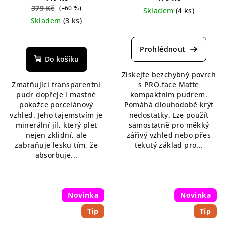
379 Kč
(–60 %)
Skladem
(4 ks)
Skladem
(3 ks)
Průměrné
Průměrné
hodnocení
hodnocení
produktu
produktu
je
Do košíku
je
5,0
Získejte bezchybný povrch
4,5
z
Zmatňující transparentní
s PRO.face Matte
z
5
pudr dopřeje i mastné
kompaktním pudrem.
5
hvězdiček.
pokožce porcelánový
Pomáhá dlouhodobě krýt
hvězdiček.
vzhled. Jeho tajemstvím je
nedostatky. Lze použít
minerální jíl, který pleť
samostatně pro měkký
nejen zklidní, ale
zářivý vzhled nebo přes
zabraňuje lesku tím, že
tekutý základ pro...
absorbuje...
Novinka
Novinka
Tip
Tip