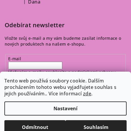
Dana
|
Hodnocení produktu je 5 z 5 hvězdiček.
Odebírat newsletter
Vložte svůj e-mail a my vám budeme zasílat informace o
nových produktech na našem e-shopu.
E-mail
Vložením e-mailu souhlasíte s
podmínkami ochrany
osobních údajů
Tento web používá soubory cookie. Dalším
procházením tohoto webu vyjadřujete souhlas s
jejich používáním.. Více informací
zde
.
Přihlásit se
Nastavení
Copyright 2026
Cosmeticos.cz
. Všechna práva vyhrazena.
Upravit nastavení cookies
Odmítnout
Souhlasím