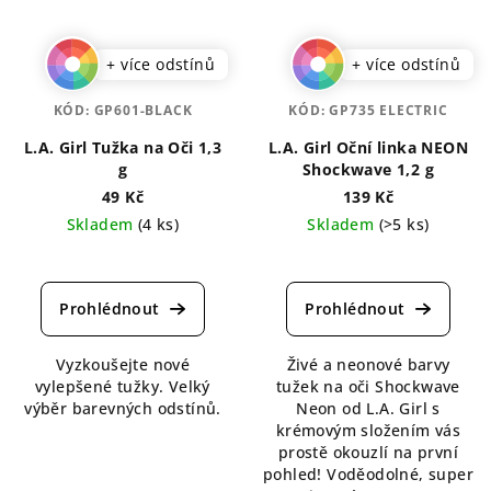
+ více odstínů
+ více odstínů
KÓD:
GP601-BLACK
KÓD:
GP735 ELECTRIC
L.A. Girl Tužka na Oči 1,3
L.A. Girl Oční linka NEON
g
Shockwave 1,2 g
49 Kč
139 Kč
Skladem
(4 ks)
Skladem
(>5 ks)
Průměrné
Průměrné
hodnocení
hodnocení
produktu
produktu
je
je
5,0
5,0
Vyzkoušejte nové
Živé a neonové barvy
z
z
vylepšené tužky. Velký
tužek na oči Shockwave
5
5
výběr barevných odstínů.
Neon od L.A. Girl s
hvězdiček.
hvězdiček.
krémovým složením vás
prostě okouzlí na první
pohled! Voděodolné, super