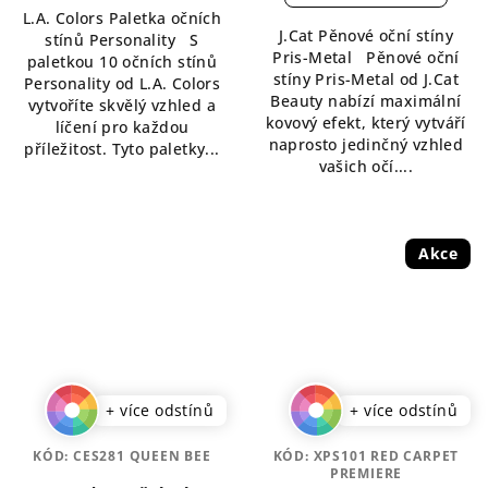
5,0
L.A. Colors Paletka očních
5,0
z
J.Cat Pěnové oční stíny
stínů Personality S
z
5
Pris-Metal Pěnové oční
paletkou 10 očních stínů
5
hvězdiček.
stíny Pris-Metal od J.Cat
Personality od L.A. Colors
hvězdiček.
Beauty nabízí maximální
vytvoříte skvělý vzhled a
kovový efekt, který vytváří
líčení pro každou
naprosto jedinčný vzhled
příležitost. Tyto paletky...
vašich očí....
Akce
+ více odstínů
+ více odstínů
KÓD:
CES281 QUEEN BEE
KÓD:
XPS101 RED CARPET
PREMIERE