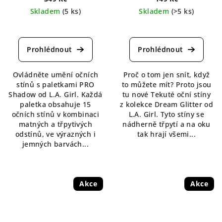
Skladem
(5 ks)
Skladem
(>5 ks)
Průměrné
Průměrné
hodnocení
hodnocení
produktu
produktu
je
je
5,0
4,2
Ovládněte umění očních
Proč o tom jen snít, když
z
z
stínů s paletkami PRO
to můžete mít? Proto jsou
5
5
Shadow od L.A. Girl. Každá
tu nové Tekuté oční stíny
hvězdiček.
hvězdiček.
paletka obsahuje 15
z kolekce Dream Glitter od
očních stínů v kombinaci
L.A. Girl. Tyto stíny se
matných a třpytivých
nádherně třpytí a na oku
odstínů, ve výrazných i
tak hrají všemi...
jemných barvách...
Akce
Akce