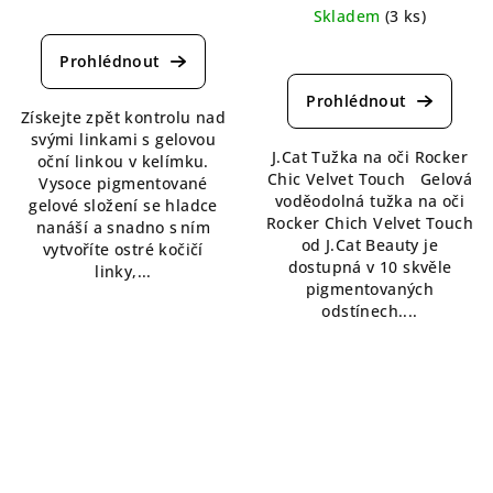
Průměrné
Skladem
(3 ks)
hodnocení
Průměrné
produktu
hodnocení
je
produktu
5,0
Získejte zpět kontrolu nad
je
z
svými linkami s gelovou
5,0
5
J.Cat Tužka na oči Rocker
oční linkou v kelímku.
z
hvězdiček.
Chic Velvet Touch Gelová
Vysoce pigmentované
5
voděodolná tužka na oči
gelové složení se hladce
hvězdiček.
Rocker Chich Velvet Touch
nanáší a snadno s ním
od J.Cat Beauty je
vytvoříte ostré kočičí
dostupná v 10 skvěle
linky,...
pigmentovaných
odstínech....