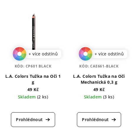
+ více odstínů
+ více odstínů
KÓD:
CP601 BLACK
KÓD:
CAE661-BLACK
L.A. Colors Tužka na Oči 1
L.A. Colors Tužka na Oči
g
Mechanická 0,3 g
49 Kč
49 Kč
Skladem
(2 ks)
Skladem
(3 ks)
Průměrné
Průměrné
hodnocení
hodnocení
produktu
produktu
je
je
5,0
5,0