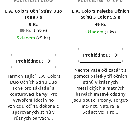
KÓD:
CES261-GLOW
KÓD:
CES450 - ORCHID
L.A. Colors Oční Stíny Duo
L.A. Colors Paletka Očních
Tone 7 g
Stínů 3 Color 5,5 g
9 Kč
49 Kč
89 Kč
(–89 %)
Skladem
(1 ks)
Skladem
(>5 ks)
Průměrné
Průměrné
hodnocení
hodnocení
produktu
produktu
je
je
5,0
Nechte vaše oči zazářit s
4,0
z
Harmonizující L.A. Colors
pomocí paletky tří očních
z
5
Duo Očních Stínů Duo
stínů v krásných
5
hvězdiček.
Tone pro základní a
metalických a matných
hvězdiček.
konturovací barvy. Pro
barvách (matné odstíny
vytvoření ideálního
jsou pouze: Peony, Forget-
vzhledu očí 16 dokonale
me-not, Natural a
spárovaných stínů v
Seductive). Pro...
různých barvách...