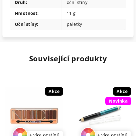
Druh
:
oční stíny
Hmotnost
:
11 g
Oční stíny
:
paletky
Související produkty
Akce
Akce
Novinka
+ více odstínů
+ více odstínů