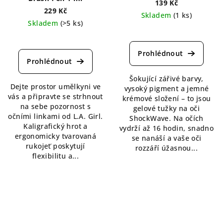
139 Kč
229 Kč
Skladem
(1 ks)
Skladem
(>5 ks)
Průměrné
Průměrné
hodnocení
hodnocení
produktu
produktu
je
je
4,5
4,3
Šokující zářivé barvy,
z
Dejte prostor umělkyni ve
z
vysoký pigment a jemné
5
vás a připravte se strhnout
5
krémové složení – to jsou
hvězdiček.
na sebe pozornost s
hvězdiček.
gelové tužky na oči
očními linkami od L.A. Girl.
ShockWave. Na očích
Kaligrafický hrot a
vydrží až 16 hodin, snadno
ergonomicky tvarovaná
se nanáší a vaše oči
rukojeť poskytují
rozzáří úžasnou...
flexibilitu a...