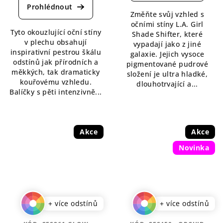
produktu
4,8
je
Změňte svůj vzhled s
z
4,7
očními stíny L.A. Girl
5
Tyto okouzlující oční stíny
z
Shade Shifter, které
hvězdiček.
v plechu obsahují
5
vypadají jako z jiné
inspirativní pestrou škálu
hvězdiček.
galaxie. Jejich vysoce
odstínů jak přírodních a
pigmentované pudrové
měkkých, tak dramaticky
složení je ultra hladké,
kouřovému vzhledu.
dlouhotrvající a...
Balíčky s pěti intenzivně...
Akce
Akce
Novinka
+ více odstínů
+ více odstínů