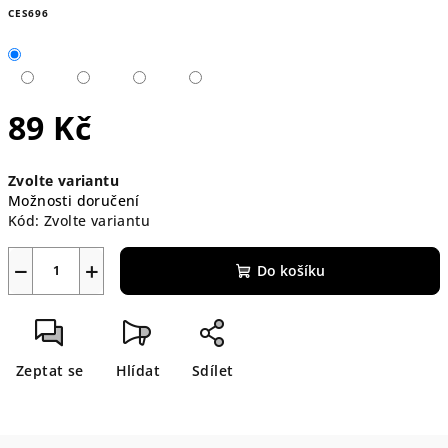
CES696
89 Kč
Měrná
Zvolte variantu
cena:
Možnosti doručení
Kód:
Zvolte variantu
−
+
Do košíku
Zeptat se
Hlídat
Sdílet