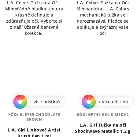
L.A. Colors Tužka na Oči
L.A. Colors Tužka na Oči
z
z
Mimořádně hladká textura
Mechanická L.A. Colors
5
5
krásně definuje a
mechanická tužka se
hvězdiček.
hvězdiček.
zdůrazňuje oči. Vyberte si
nerozmazává, hladce se
z naší úžasné barevné
aplikuje a zvýrazní vaše
kolekce.
oči
+ více odstínů
+ více odstínů
KÓD:
GLE739 CHOCOLATE
KÓD:
GP749 GOLD MEDAL
BROWN
L.A. Girl Tužka na oči
L.A. Girl Linkovač Artist
Shockwave Metallic 1,2 g
Brush Pen 1 ml