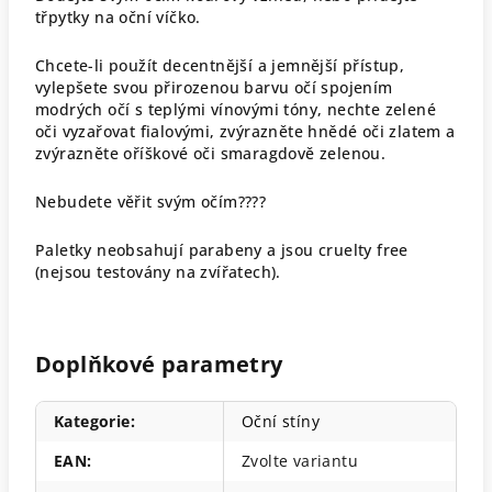
třpytky na oční víčko.
Chcete-li použít decentnější a jemnější přístup,
vylepšete svou přirozenou barvu očí spojením
modrých očí s teplými vínovými tóny, nechte zelené
oči vyzařovat fialovými, zvýrazněte hnědé oči zlatem a
zvýrazněte oříškové oči smaragdově zelenou.
Nebudete věřit svým očím
????
Paletky neobsahují parabeny a jsou cruelty free
(nejsou testovány na zvířatech).
Doplňkové parametry
Kategorie
:
Oční stíny
EAN
:
Zvolte variantu