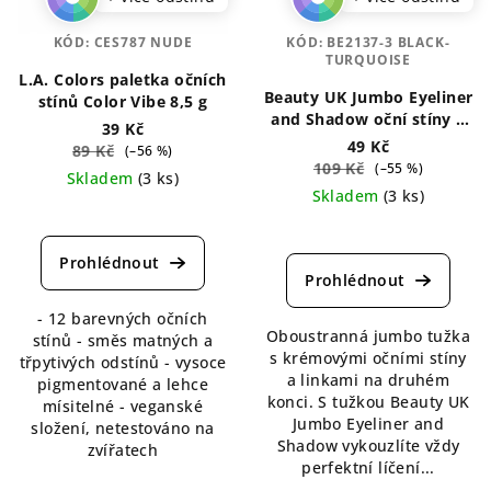
KÓD:
CES787 NUDE
KÓD:
BE2137-3 BLACK-
TURQUOISE
L.A. Colors paletka očních
Beauty UK Jumbo Eyeliner
stínů Color Vibe 8,5 g
and Shadow oční stíny a
39 Kč
linky v tužce 3,2 g
49 Kč
89 Kč
(–56 %)
109 Kč
(–55 %)
Skladem
(3 ks)
Skladem
(3 ks)
Průměrné
Průměrné
hodnocení
hodnocení
produktu
produktu
je
je
5,0
- 12 barevných očních
5,0
z
Oboustranná jumbo tužka
stínů - směs matných a
z
5
s krémovými očními stíny
třpytivých odstínů - vysoce
5
hvězdiček.
a linkami na druhém
pigmentované a lehce
hvězdiček.
konci. S tužkou Beauty UK
mísitelné - veganské
Jumbo Eyeliner and
složení, netestováno na
Shadow vykouzlíte vždy
zvířatech
perfektní líčení...