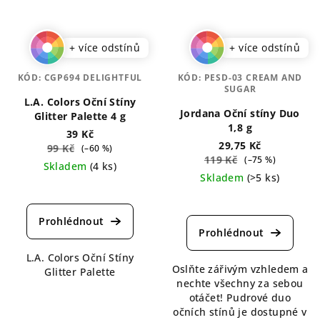
+ více odstínů
+ více odstínů
KÓD:
CGP694 DELIGHTFUL
KÓD:
PESD-03 CREAM AND
SUGAR
L.A. Colors Oční Stíny
Jordana Oční stíny Duo
Glitter Palette 4 g
1,8 g
39 Kč
29,75 Kč
99 Kč
(–60 %)
119 Kč
(–75 %)
Skladem
(4 ks)
Skladem
(>5 ks)
Průměrné
Průměrné
hodnocení
hodnocení
produktu
produktu
je
je
5,0
L.A. Colors Oční Stíny
5,0
z
Oslňte zářivým vzhledem a
Glitter Palette
z
5
nechte všechny za sebou
5
hvězdiček.
otáčet! Pudrové duo
hvězdiček.
očních stínů je dostupné v