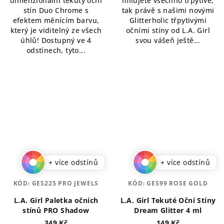
dimenzionální tekutý oční
milujete všechno třpytivé,
hvězdiček.
hvězdiček.
stín Duo Chrome s
tak právě s našimi novými
efektem měnícím barvu,
Glitterholic třpytivými
který je viditelný ze všech
očními stíny od L.A. Girl
úhlů! Dostupný ve 4
svou vášeň ještě...
odstínech, tyto...
+ více odstínů
+ více odstínů
KÓD:
GES225 PRO JEWELS
KÓD:
GES99 ROSE GOLD
L.A. Girl Paletka očních
L.A. Girl Tekuté Oční Stíny
stínů PRO Shadow
Dream Glitter 4 ml
349 Kč
149 Kč