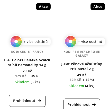
Akce
Akce
+ více odstínů
+ více odstínů
KÓD:
CES181 FANCY
KÓD:
PEM107 CHROME
GALAXY
L.A. Colors Paletka očních
J.Cat Pěnové oční stíny
stínů Personality 14 g
Pris-Metal 2 g
79 Kč
49 Kč
179 Kč
(–55 %)
129 Kč
(–62 %)
Skladem
(5 ks)
Skladem
(4 ks)
Průměrné
Průměrné
hodnocení
hodnocení
produktu
produktu
je
je