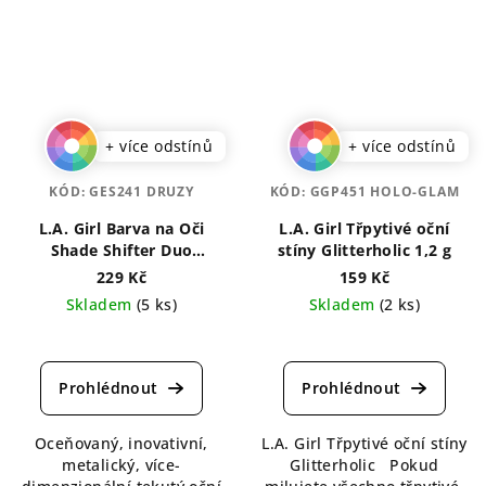
+ více odstínů
+ více odstínů
KÓD:
GES241 DRUZY
KÓD:
GGP451 HOLO-GLAM
L.A. Girl Barva na Oči
L.A. Girl Třpytivé oční
Shade Shifter Duo
stíny Glitterholic 1,2 g
Chrome 1,5 ml
229 Kč
159 Kč
Skladem
(5 ks)
Skladem
(2 ks)
Průměrné
Průměrné
hodnocení
hodnocení
produktu
produktu
je
je
4,7
5,0
Oceňovaný, inovativní,
L.A. Girl Třpytivé oční stíny
z
z
metalický, více-
Glitterholic Pokud
5
5