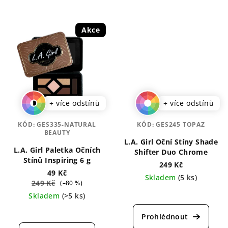
Akce
+ více odstínů
+ více odstínů
KÓD:
GES335-NATURAL
KÓD:
GES245 TOPAZ
BEAUTY
L.A. Girl Oční Stíny Shade
L.A. Girl Paletka Očních
Shifter Duo Chrome
Stínů Inspiring 6 g
249 Kč
49 Kč
Skladem
(5 ks)
249 Kč
(–80 %)
Průměrné
Skladem
(>5 ks)
hodnocení
Průměrné
produktu
hodnocení
je