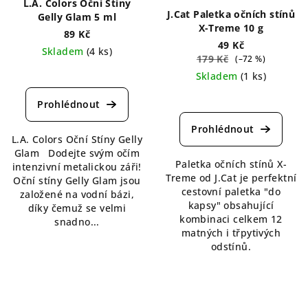
L.A. Colors Oční Stíny
J.Cat Paletka očních stínů
Gelly Glam 5 ml
X-Treme 10 g
89 Kč
49 Kč
Skladem
(4 ks)
179 Kč
(–72 %)
Průměrné
Skladem
(1 ks)
hodnocení
Průměrné
produktu
hodnocení
je
produktu
4,5
L.A. Colors Oční Stíny Gelly
je
z
Glam Dodejte svým očím
5,0
5
Paletka očních stínů X-
intenzivní metalickou záři!
z
hvězdiček.
Treme od J.Cat je perfektní
Oční stíny Gelly Glam jsou
5
cestovní paletka "do
založené na vodní bázi,
hvězdiček.
kapsy" obsahující
díky čemuž se velmi
kombinaci celkem 12
snadno...
matných i třpytivých
odstínů.