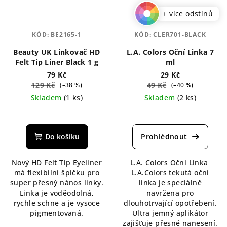
+ více odstínů
KÓD:
BE2165-1
KÓD:
CLER701-BLACK
Beauty UK Linkovač HD
L.A. Colors Oční Linka 7
Felt Tip Liner Black 1 g
ml
79 Kč
29 Kč
129 Kč
49 Kč
(–38 %)
(–40 %)
Skladem
(1 ks)
Skladem
(2 ks)
Průměrné
Průměrné
hodnocení
hodnocení
produktu
produktu
Do košíku
je
je
5,0
4,5
Nový HD Felt Tip Eyeliner
L.A. Colors Oční Linka
z
z
má flexibilní špičku pro
L.A.Colors tekutá oční
5
5
super přesný nános linky.
linka je speciálně
hvězdiček.
hvězdiček.
Linka je voděodolná,
navržena pro
rychle schne a je vysoce
dlouhotrvající opotřebení.
pigmentovaná.
Ultra jemný aplikátor
zajišťuje přesné nanesení.