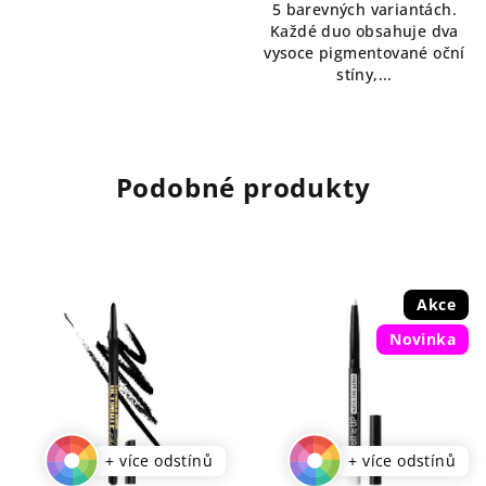
5 barevných variantách.
Každé duo obsahuje dva
vysoce pigmentované oční
stíny,...
Podobné produkty
Akce
Novinka
+ více odstínů
+ více odstínů