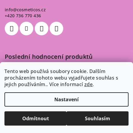
info
@
cosmeticos.cz
+420 736 770 436
Poslední hodnocení produktů
Melír Americký - sada 125 g
Tento web používá soubory cookie. Dalším
procházením tohoto webu vyjadřujete souhlas s
Dana
|
Hodnocení produktu je 5 z 5 hvězdiček.
jejich používáním.. Více informací
zde
.
Nastavení
Odebírat newsletter
Vložte svůj e-mail a my vám budeme zasílat informace o
Odmítnout
Souhlasím
nových produktech na našem e-shopu.