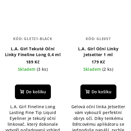
KÓD:
GLE721-BLACK
KÓD:
GLE657
L.A. Girl Tekuté Oční
L.A. Girl Oční Linky
Linky Fineline Long 0,4 ml
Jetsetter 1 ml
189 Kč
179 Kč
Skladem
(3 ks)
Skladem
(2 ks)
Do košíku
Do košíku
L.A. Girl Fineline Long
Gelová oční linka Jetsetter
Lasting Fine Tip Liquid
vám vykouzlí perfektní
Eyeliner je tekutý oční
obrys očí. Díky tenkému
linkovač, který dokonale
štětcovému aplikátoru se
vytvoří požadovaný vzhled
jednoduše nanáší, rychle