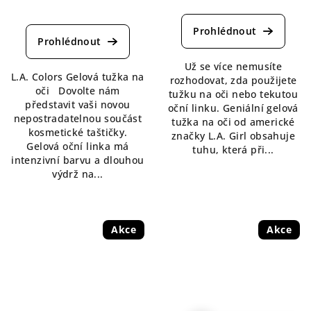
Průměrné
hodnocení
hodnocení
produktu
produktu
je
je
4,7
5,0
Už se více nemusíte
z
L.A. Colors Gelová tužka na
z
rozhodovat, zda použijete
5
oči Dovolte nám
5
tužku na oči nebo tekutou
hvězdiček.
představit vaši novou
hvězdiček.
oční linku. Geniální gelová
nepostradatelnou součást
tužka na oči od americké
kosmetické taštičky.
značky L.A. Girl obsahuje
Gelová oční linka má
tuhu, která při...
intenzivní barvu a dlouhou
výdrž na...
Akce
Akce