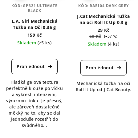
KÓD:
GP321 ULTIMATE
KÓD:
RAE104 DARK GREY
BLACK
J.Cat Mechanická Tužka
L.A. Girl Mechanická
na oči Roll It Up 0,3 g
Tužka na Oči 0,35 g
29 Kč
159 Kč
69 Kč
(–57 %)
Skladem
(>5 ks)
Skladem
(4 ks)
Průměrné
Průměrné
hodnocení
hodnocení
produktu
produktu
je
je
5,0
5,0
Hladká gelová textura
z
Mechanická tužka na oči
z
perfektně klouže po víčku
5
Roll It Up od J.Cat Beauty.
5
a vykreslí intenzivní,
hvězdiček.
hvězdiček.
výraznou linku. Je přesný,
ale zároveň dostatečně
měkký na to, aby se dal
jednoduše rozetřít do
svůdného...