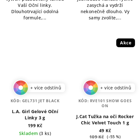
Vaší Oční linky.
zasychá a vydrží
Dlouhotrvající odolná
nekonečně dlouho. Vy
formule,...
samy zvolíte,...
Akce
+ více odstínů
+ více odstínů
KÓD:
GEL731 JET BLACK
KÓD:
RVE101 SHOW GOES
ON
L.A. Girl Gelové Oční
J.Cat Tužka na oči Rocker
Linky 3 g
Chic Velvet Touch 1 g
199 Kč
49 Kč
Skladem
(3 ks)
109 Kč
(–55 %)