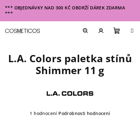
Přejít
*** OBJEDNÁVKY NAD 300 KČ OBDRŽÍ DÁREK ZDARMA
na
***
obsah
Nákupn
Hledat
Přihlášení
L.A. Colors paletka stínů
košík
Shimmer 11 g
Průměrné
1 hodnocení
Podrobnosti hodnocení
hodnocení
produktu
je
5,0