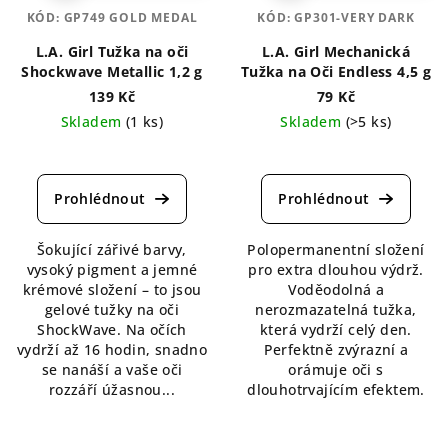
KÓD:
GP749 GOLD MEDAL
KÓD:
GP301-VERY DARK
L.A. Girl Tužka na oči
L.A. Girl Mechanická
Shockwave Metallic 1,2 g
Tužka na Oči Endless 4,5 g
139 Kč
79 Kč
Skladem
(1 ks)
Skladem
(>5 ks)
Průměrné
Průměrné
hodnocení
hodnocení
produktu
produktu
je
je
4,5
5,0
Šokující zářivé barvy,
Polopermanentní složení
z
z
vysoký pigment a jemné
pro extra dlouhou výdrž.
5
5
krémové složení – to jsou
Voděodolná a
hvězdiček.
hvězdiček.
gelové tužky na oči
nerozmazatelná tužka,
ShockWave. Na očích
která vydrží celý den.
vydrží až 16 hodin, snadno
Perfektně zvýrazní a
se nanáší a vaše oči
orámuje oči s
rozzáří úžasnou...
dlouhotrvajícím efektem.