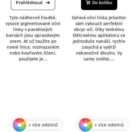
produktu
Do košíku
je
4,5
Tyto nádherně hladké,
Gelová oční linka Jetsetter
z
vysoce pigmentované oční
vám vykouzlí perfektní
5
linky v pastelových
obrys očí. Díky tenkému
hvězdiček.
barvách jsou opravdovým
štětcovému aplikátoru se
snem. Ať už toužíte po
jednoduše nanáší, rychle
rovné lince, rozmazaném
zasychá a vydrží
nebo kouřovém líčení,
nekonečně dlouho. Vy
použijete je...
samy zvolíte,...
+ více odstínů
+ více odstínů