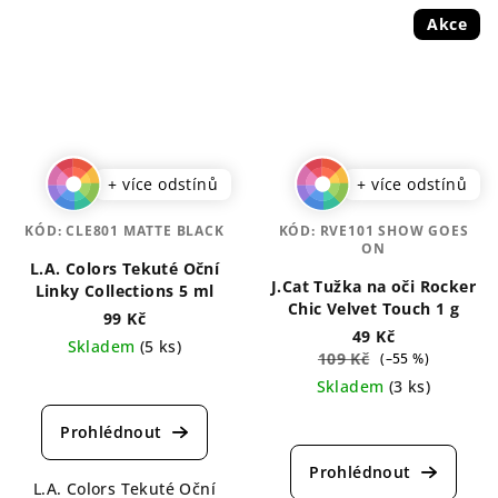
Akce
+ více odstínů
+ více odstínů
KÓD:
CLE801 MATTE BLACK
KÓD:
RVE101 SHOW GOES
ON
L.A. Colors Tekuté Oční
J.Cat Tužka na oči Rocker
Linky Collections 5 ml
Chic Velvet Touch 1 g
99 Kč
49 Kč
Skladem
(5 ks)
109 Kč
(–55 %)
Průměrné
Skladem
(3 ks)
hodnocení
Průměrné
produktu
hodnocení
je
produktu
5,0
L.A. Colors Tekuté Oční
je
z