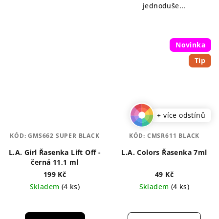
jednoduše...
Novinka
Tip
+ více odstínů
KÓD:
GMS662 SUPER BLACK
KÓD:
CMSR611 BLACK
L.A. Girl Řasenka Lift Off -
L.A. Colors Řasenka 7ml
černá 11,1 ml
199 Kč
49 Kč
Skladem
(4 ks)
Skladem
(4 ks)
Průměrné
hodnocení