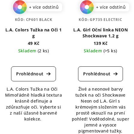
+ více odstínů
+ více odstínů
KÓD:
CP601 BLACK
KÓD:
GP735 ELECTRIC
L.A. Colors Tužka na Oči 1
L.A. Girl Oční linka NEON
g
Shockwave 1,2 g
49 Kč
139 Kč
Skladem
(2 ks)
Skladem
(>5 ks)
Průměrné
Průměrné
hodnocení
hodnocení
produktu
produktu
je
je
5,0
5,0
L.A. Colors Tužka na Oči
Živé a neonové barvy
z
z
Mimořádně hladká textura
tužek na oči Shockwave
5
5
krásně definuje a
Neon od L.A. Girl s
hvězdiček.
hvězdiček.
zdůrazňuje oči. Vyberte si
krémovým složením vás
z naší úžasné barevné
prostě okouzlí na první
kolekce.
pohled! Voděodolné, super
jemné a vysoce
pigmentované tužky,