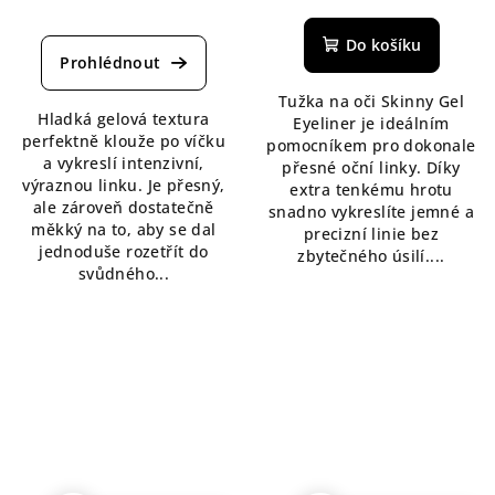
Průměrné
hodnocení
hodnocení
produktu
Do košíku
produktu
je
je
5,0
5,0
Tužka na oči Skinny Gel
z
Hladká gelová textura
z
Eyeliner je ideálním
5
perfektně klouže po víčku
5
pomocníkem pro dokonale
hvězdiček.
a vykreslí intenzivní,
hvězdiček.
přesné oční linky. Díky
výraznou linku. Je přesný,
extra tenkému hrotu
ale zároveň dostatečně
snadno vykreslíte jemné a
měkký na to, aby se dal
precizní linie bez
jednoduše rozetřít do
zbytečného úsilí....
svůdného...