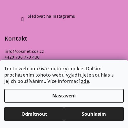
Sledovat na Instagramu
Kontakt
info
@
cosmeticos.cz
+420 736 770 436
Tento web používá soubory cookie. Dalším
procházením tohoto webu vyjadřujete souhlas s
jejich používáním.. Více informací
zde
.
Nastavení
Poslední hodnocení produktů
Melír Americký - sada 125 g
Odmítnout
Souhlasím
Dana
|
Hodnocení produktu je 5 z 5 hvězdiček.