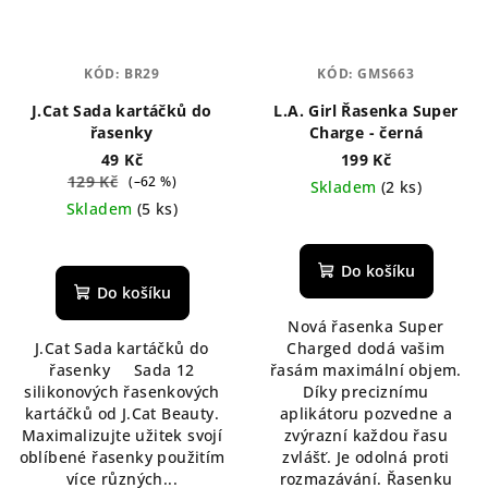
KÓD:
BR29
KÓD:
GMS663
J.Cat Sada kartáčků do
L.A. Girl Řasenka Super
řasenky
Charge - černá
49 Kč
199 Kč
129 Kč
(–62 %)
Skladem
(2 ks)
Skladem
(5 ks)
Průměrné
hodnocení
produktu
Do košíku
je
Do košíku
5,0
Nová řasenka Super
z
J.Cat Sada kartáčků do
Charged dodá vašim
5
řasenky Sada 12
řasám maximální objem.
hvězdiček.
silikonových řasenkových
Díky preciznímu
kartáčků od J.Cat Beauty.
aplikátoru pozvedne a
Maximalizujte užitek svojí
zvýrazní každou řasu
oblíbené řasenky použitím
zvlášť. Je odolná proti
více různých...
rozmazávání. Řasenku