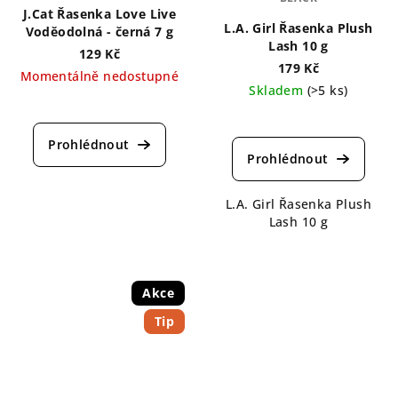
J.Cat Řasenka Love Live
L.A. Girl Řasenka Plush
Voděodolná - černá 7 g
Lash 10 g
129 Kč
179 Kč
Momentálně nedostupné
Skladem
(>5 ks)
Průměrné
hodnocení
produktu
je
5,0
L.A. Girl Řasenka Plush
z
Lash 10 g
5
hvězdiček.
Akce
Tip