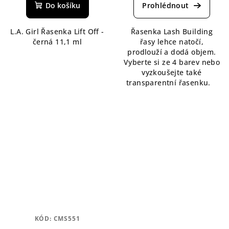
produktu
Do košíku
je
4,6
L.A. Girl Řasenka Lift Off -
Řasenka Lash Building
z
černá 11,1 ml
řasy lehce natočí,
5
prodlouží a dodá objem.
hvězdiček.
Vyberte si ze 4 barev nebo
vyzkoušejte také
transparentní řasenku.
KÓD:
CMS551