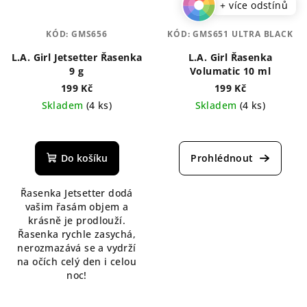
+ více odstínů
KÓD:
GMS656
KÓD:
GMS651 ULTRA BLACK
L.A. Girl Jetsetter Řasenka
L.A. Girl Řasenka
9 g
Volumatic 10 ml
199 Kč
199 Kč
Skladem
(4 ks)
Skladem
(4 ks)
Průměrné
Průměrné
hodnocení
hodnocení
produktu
produktu
Do košíku
je
je
5,0
4,0
Řasenka Jetsetter dodá
z
z
vašim řasám objem a
5
5
krásně je prodlouží.
hvězdiček.
hvězdiček.
Řasenka rychle zasychá,
nerozmazává se a vydrží
na očích celý den i celou
noc!