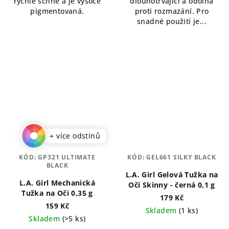
rychle schne a je vysoce
dlouhotrvající a odolná
pigmentovaná.
proti rozmazání. Pro
snadné použití je...
+ více odstínů
KÓD:
GP321 ULTIMATE
KÓD:
GEL661 SILKY BLACK
BLACK
L.A. Girl Gelová Tužka na
L.A. Girl Mechanická
Oči Skinny - černá 0,1 g
Tužka na Oči 0,35 g
179 Kč
159 Kč
Skladem
(1 ks)
Skladem
(>5 ks)
Průměrné