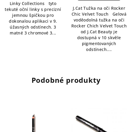
Linky Collections tyto
5,0
5
J.Cat Tužka na oči Rocker
tekuté oční linky s precizní
z
hvězdiček.
Chic Velvet Touch Gelová
jemnou špičkou pro
5
voděodolná tužka na oči
dokonalou aplikaci v 9.
hvězdiček.
Rocker Chich Velvet Touch
úžasných odstínech. 3
od J.Cat Beauty je
matné 3 chromové 3...
dostupná v 10 skvěle
pigmentovaných
odstínech....
Podobné produkty