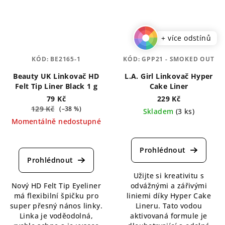
+ více odstínů
KÓD:
BE2165-1
KÓD:
GPP21 - SMOKED OUT
Beauty UK Linkovač HD
L.A. Girl Linkovač Hyper
Felt Tip Liner Black 1 g
Cake Liner
79 Kč
229 Kč
129 Kč
(–38 %)
Skladem
(3 ks)
Momentálně nedostupné
Průměrné
Průměrné
hodnocení
hodnocení
produktu
produktu
je
je
5,0
Užijte si kreativitu s
5,0
z
Nový HD Felt Tip Eyeliner
odvážnými a zářivými
z
5
má flexibilní špičku pro
liniemi díky Hyper Cake
5
hvězdiček.
super přesný nános linky.
Lineru. Tato vodou
hvězdiček.
Linka je voděodolná,
aktivovaná formule je