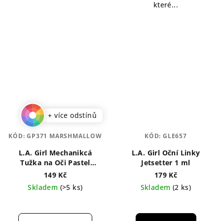
které...
+ více odstínů
KÓD:
GP371 MARSHMALLOW
KÓD:
GLE657
L.A. Girl Mechanikcá
L.A. Girl Oční Linky
Tužka na Oči Pastel
Jetsetter 1 ml
Dream 1,2 g
149 Kč
179 Kč
Skladem
(>5 ks)
Skladem
(2 ks)
Průměrné
hodnocení