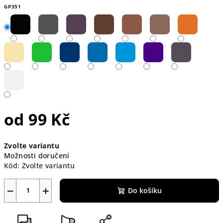
GP351
od
99 Kč
Měrná
Zvolte variantu
cena:
Možnosti doručení
Kód:
Zvolte variantu
−
+
Do košíku