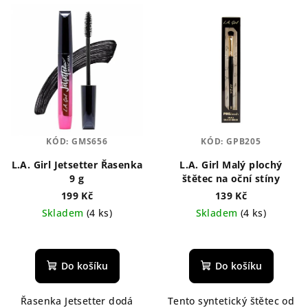
KÓD:
GMS656
KÓD:
GPB205
L.A. Girl Jetsetter Řasenka
L.A. Girl Malý plochý
9 g
štětec na oční stíny
199 Kč
139 Kč
Skladem
(4 ks)
Skladem
(4 ks)
Průměrné
Průměrné
hodnocení
hodnocení
produktu
produktu
Do košíku
Do košíku
je
je
5,0
5,0
Řasenka Jetsetter dodá
Tento syntetický štětec od
z
z