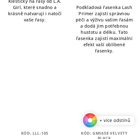
Kleštičky na řasy od L.A.
Girl, které snadno a
Podkladová řasenka Lash
krásně natvarují i natočí
Primer zajistí správnou
vaše řasy.
péči a výživu vašim řasám
a dodá jim potřebnou
hustotu a délku. Tato
řasenka zajistí maximální
efekt vaší oblíbené
řasenky.
+ více odstínů
KÓD:
LLL-105
KÓD:
GMS658 VELVETY
BLACK