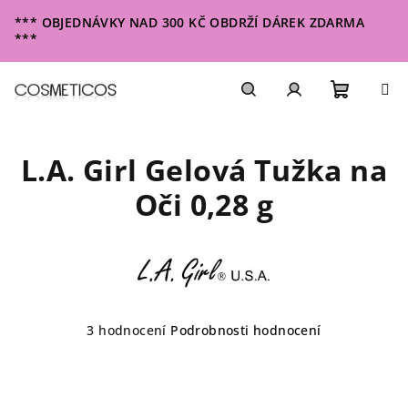
Přejít
*** OBJEDNÁVKY NAD 300 KČ OBDRŽÍ DÁREK ZDARMA
na
***
obsah
Nákupn
Hledat
Přihlášení
L.A. Girl Gelová Tužka na
košík
Oči 0,28 g
Průměrné
3 hodnocení
Podrobnosti hodnocení
hodnocení
produktu
je
4,7