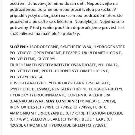
ošetření. Uchovávejte mimo dosah dětí. Nepoužívejte na
podrážděnou, poraněnou nebo přecitlivělou pokožku. V
případě výskytu alergické reakce nebo podráždění přerušte
používání a poraďte se s lékařem. Nepolykejte. Nejedná se o
potraviny. Před prvním použitím doporučujeme provést test
snášenlivosti na malé ploše pokožky.
SLOŽENÍ:
ISODODECANE, SYNTHETIC WAX, HYDROGENATED
POLYDICYCLOPENTADIENE, PEG/PPG-18/18 DIMETHICONE,
POLYBUTENE, GLYCERYL
TRIBEHENATE/ISOSTEARATE/EICOSANDIOATE, NYLON-12,
POLYETHYLENE, PERFLUORONONYL DIMETHICONE,
POLYGLYCERYL-4
DIISOSTEARATE/POLYHYDROXYSTEARATE/SEBACATE,
SYNTHETIC BEESWAX, PENTAERYTHRITYL TETRA-DI-T-BUTYL
HYDROXYHYDROCINNAMATE, COPERNICIA CERIFERA
(CARNAUBA) WAX.
MAY CONTAIN
: [+/: MICA (CI 77019),
IRON OXIDES (CI 77491, CI 77492, CI 77499), FERRIC
AMMONIUM FERROCYANIDE (CI 77510), TITANIUM DIOXIDE
(CI 77891), YELLOW 5 LAKE (CI 19140), BLUE 1 LAKE (CI
42090), CHROMIUM HYDROXIDE GREEN (CI 77289).]