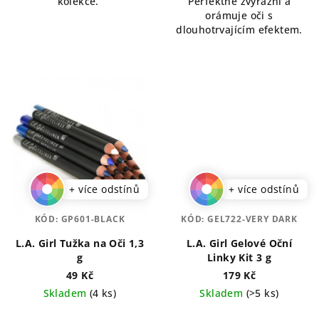
kolekce.
Perfektně zvýrazní a
orámuje oči s
dlouhotrvajícím efektem.
+ více odstínů
+ více odstínů
KÓD:
GP601-BLACK
KÓD:
GEL722-VERY DARK
L.A. Girl Tužka na Oči 1,3
L.A. Girl Gelové Oční
g
Linky Kit 3 g
49 Kč
179 Kč
Skladem
(4 ks)
Skladem
(>5 ks)
Průměrné
Průměrné