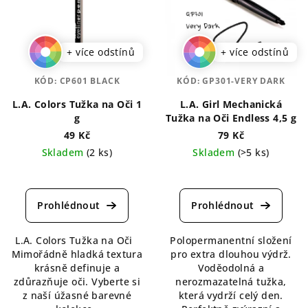
+ více odstínů
+ více odstínů
KÓD:
CP601 BLACK
KÓD:
GP301-VERY DARK
L.A. Colors Tužka na Oči 1
L.A. Girl Mechanická
g
Tužka na Oči Endless 4,5 g
49 Kč
79 Kč
Skladem
(2 ks)
Skladem
(>5 ks)
Průměrné
Průměrné
hodnocení
hodnocení
produktu
produktu
je
je
5,0
5,0
L.A. Colors Tužka na Oči
Polopermanentní složení
z
z
Mimořádně hladká textura
pro extra dlouhou výdrž.
5
5
krásně definuje a
Voděodolná a
hvězdiček.
hvězdiček.
zdůrazňuje oči. Vyberte si
nerozmazatelná tužka,
z naší úžasné barevné
která vydrží celý den.