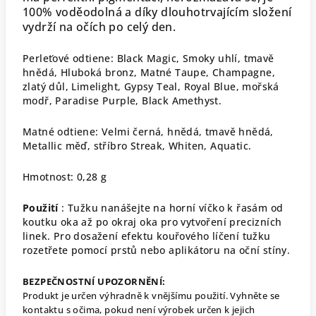
100% voděodolná a díky dlouhotrvajícím složení
vydrží na očích po celý den.
Perleťové odtiene: Black Magic, Smoky uhlí, tmavě
hnědá, Hluboká bronz, Matné Taupe, Champagne,
zlatý důl, Limelight, Gypsy Teal, Royal Blue, mořská
modř, Paradise Purple, Black Amethyst.
Matné odtiene: Velmi černá, hnědá, tmavě hnědá,
Metallic měď, stříbro Streak, Whiten, Aquatic.
Hmotnost: 0,28 g
Použití
: Tužku nanášejte na horní víčko k řasám od
koutku oka až po okraj oka pro vytvoření precizních
linek. Pro dosažení efektu kouřového líčení tužku
rozetřete pomocí prstů nebo aplikátoru na oční stíny.
BEZPEČNOSTNÍ UPOZORNĚNÍ:
Produkt je určen výhradně k vnějšímu použití. Vyhněte se
kontaktu s očima, pokud není výrobek určen k jejich