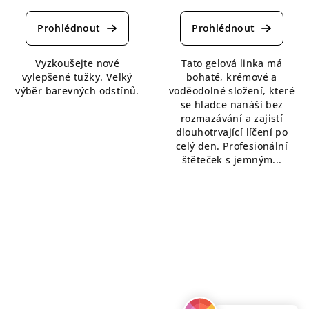
hodnocení
hodnocení
produktu
produktu
je
je
5,0
5,0
Vyzkoušejte nové
Tato gelová linka má
z
z
vylepšené tužky. Velký
bohaté, krémové a
5
5
výběr barevných odstínů.
voděodolné složení, které
hvězdiček.
hvězdiček.
se hladce nanáší bez
rozmazávání a zajistí
dlouhotrvající líčení po
celý den. Profesionální
štěteček s jemným...