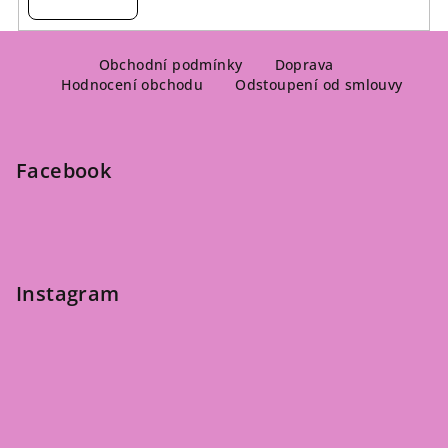
Z
á
Obchodní podmínky
Doprava
Hodnocení obchodu
Odstoupení od smlouvy
p
a
t
Facebook
í
Instagram