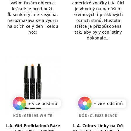
vašim řasám objem a
americké značky L.A. Girl
5
5
krásně je prodlouží.
je vhodný na nanášení
hvězdiček.
hvězdiček.
Řasenka rychle zasychá,
krémových i práškových
nerozmazává se a vydrží
očních stínů. Hustota
na očích celý den i celou
štětce je přizpůsobena
noc!
tak, aby byly oční stíny
dokonale...
+ více odstínů
+ více odstínů
KÓD:
GEB195-WHITE
KÓD:
CLE823 BLACK
L.A. Girl Podkladová Báze
L.A. Colors Linky na Oči