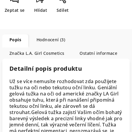
Zeptat se
Hlídat
Sdílet
Popis
Hodnocení (3)
Značka
L.A. Girl Cosmetics
Ostatní informace
Detailní popis produktu
Už se více nemusíte rozhodovat zda použijete
tužku na oči nebo tekutou oční linku. Geniální
gelová tužka na oči od americké značky LA Girl
obsahuje tuhu, která při nanášení připomíná
tekutou oční linku, ale zároveň se dá
strouhat.Gelová tužka zajistí Vašim očím bohatý
barevný výsledek a precizní linky vhodné jak pro
jemné denní, tak výrazné večerní líčení. Tužka
má perfektní pigmentaci, nerozmazává se, je