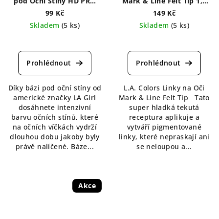
pod Oční Stíny HD PRO
Mark & Line Felt Tip 1,1
Stick 14,1 g
ml
99 Kč
149 Kč
Skladem
(5 ks)
Skladem
(5 ks)
Průměrné
hodnocení
produktu
je
4,5
Díky bázi pod oční stíny od
L.A. Colors Linky na Oči
z
americké značky LA Girl
Mark & Line Felt Tip Tato
5
dosáhnete intenzivní
super hladká tekutá
hvězdiček.
barvu očních stínů, které
receptura aplikuje a
na očních víčkách vydrží
vytváří pigmentované
dlouhou dobu jakoby byly
linky, které nepraskají ani
právě nalíčené. Báze...
se neloupou a...
Akce