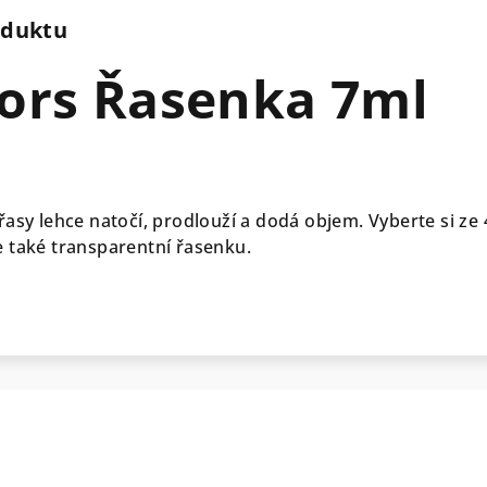
oduktu
lors Řasenka 7ml
asy lehce natočí, prodlouží a dodá objem. Vyberte si ze 
e také transparentní řasenku.