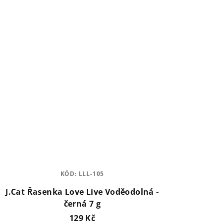
KÓD:
LLL-105
J.Cat Řasenka Love Live Voděodolná -
černá 7 g
129 Kč