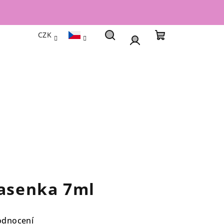
CZK
Hledat
Nákupní
Přihlášení
košík
Řasenka 7ml
odnocení