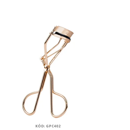
KÓD:
GPC402