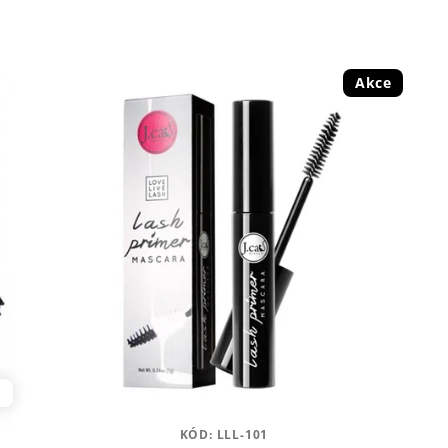
Akce
ů
KÓD:
LLL-101