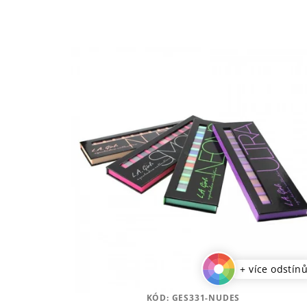
+ více odstín
KÓD:
GES331-NUDES