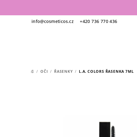
Přejít
na
obsah
info
@
cosmeticos.cz
+420 736 770 436
/
OČI
/
ŘASENKY
/
L.A. COLORS ŘASENKA 7ML
DOMŮ