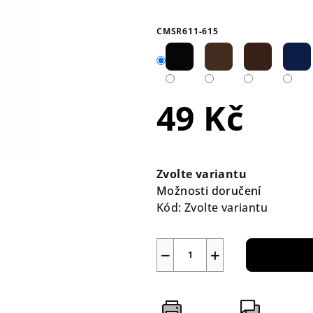
hodnocení
produktu
CMSR611-615
je
4,6
z
5
49 Kč
hvězdiček.
Měrná
cena:
Zvolte variantu
Možnosti doručení
Kód:
Zvolte variantu
−
+