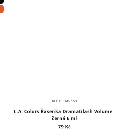
p
KÓD:
CMS551
L.A. Colors Řasenka Dramatilash Volume -
černá 6 ml
79 Kč