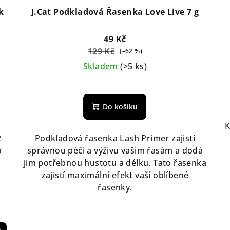
k
J.Cat Podkladová Řasenka Love Live 7 g
49 Kč
129 Kč
(–62 %)
Skladem
(>5 ks)
Do košíku
K
2
Podkladová řasenka Lash Primer zajistí
o
správnou péči a výživu vašim řasám a dodá
jim potřebnou hustotu a délku. Tato řasenka
zajistí maximální efekt vaší oblíbené
řasenky.
e