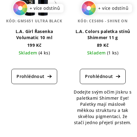
+ více odstínů
+ více odstínů
KÓD:
GMS651 ULTRA BLACK
KÓD:
CES696 - SHINE ON
L.A. Girl Řasenka
L.A. Colors paletka stínů
Volumatic 10 ml
Shimmer 11 g
199 Kč
89 Kč
Skladem
(4 ks)
Skladem
(1 ks)
Průměrné
Průměrné
hodnocení
hodnocení
produktu
produktu
je
je
4,0
5,0
Dodejte svým očím jiskru s
z
z
paletkami Shimmer Eye!
5
5
Paletky mají máslově
hvězdiček.
hvězdiček.
měkkou strukturu a tak
skvělou pigmentaci, že
stačí jedno přejetí prstem.