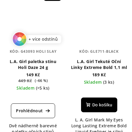
+ více odstínů
KÓD:
G43093 HOLI SLAY
KÓD:
GLE711-BLACK
L.A. Girl paletka stínu
L.A. Girl Tekuté Oční
Holi Daze 24 g
Linky Extreme Bold 1,1 ml
149 Kč
189 Kč
449 Kč
(–66 %)
Skladem
(3 ks)
Skladem
(>5 ks)
Průměrné
Průměrné
hodnocení
hodnocení
produktu
Do košíku
produktu
je
je
5,0
L. A. Girl Mark My Eyes
5,0
z
Dvě nádherně barevné
Long Lasting Extreme Bold
z
5
paletky očních stínů
Liquid Eyeliner je silný