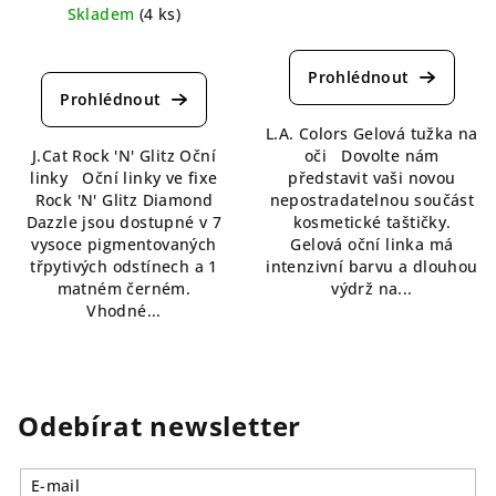
Skladem
(4 ks)
Průměrné
Průměrné
hodnocení
hodnocení
produktu
produktu
je
je
5,0
L.A. Colors Gelová tužka na
5,0
z
J.Cat Rock 'N' Glitz Oční
oči Dovolte nám
z
5
linky Oční linky ve fixe
představit vaši novou
5
hvězdiček.
Rock 'N' Glitz Diamond
nepostradatelnou součást
hvězdiček.
Dazzle jsou dostupné v 7
kosmetické taštičky.
vysoce pigmentovaných
Gelová oční linka má
třpytivých odstínech a 1
intenzivní barvu a dlouhou
matném černém.
výdrž na...
Vhodné...
Odebírat newsletter
E-mail