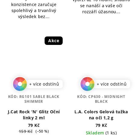
konzistence zaručuje
se nanáší a vaše oči
spolehlivý a trvanlivý
rozzáří úžasnou...
výsledek bez...
Akce
+ více odstínů
+ více odstínů
KÓD:
RG101 SABLE BLACK
KÓD:
CP630 - MIDNIGHT
SHIMMER
BLACK
J.Cat Rock 'N' Glitz Oční
L.A. Colors Gelová tužka
linky 2 ml
na oči 1,2 g
79 Kč
79 Kč
159 Kč
(–50 %)
Skladem
(1 ks)