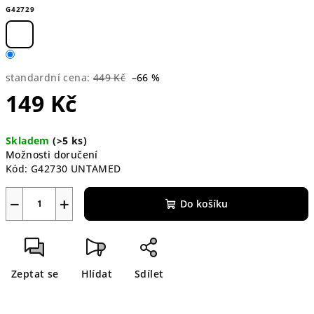
G42729
standardní cena:
449 Kč
–66 %
149 Kč
Měrná
Skladem
(>5 ks)
cena:
Možnosti doručení
Kód:
G42730 UNTAMED
−
+
Do košíku
Zeptat se
Hlídat
Sdílet