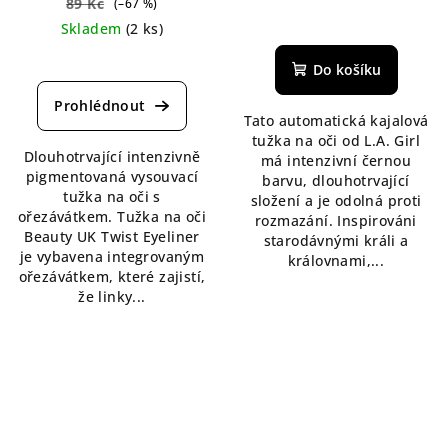
89 Kč
(–67 %)
Průměrné
Skladem
(2 ks)
hodnocení
Průměrné
produktu
Do košíku
hodnocení
je
produktu
5,0
je
Tato automatická kajalová
z
5,0
tužka na oči od L.A. Girl
5
Dlouhotrvající intenzivně
z
má intenzivní černou
hvězdiček.
pigmentovaná vysouvací
5
barvu, dlouhotrvající
tužka na oči s
hvězdiček.
složení a je odolná proti
ořezávátkem. Tužka na oči
rozmazání. Inspirováni
Beauty UK Twist Eyeliner
starodávnými králi a
je vybavena integrovaným
královnami,...
ořezávátkem, které zajistí,
že linky...