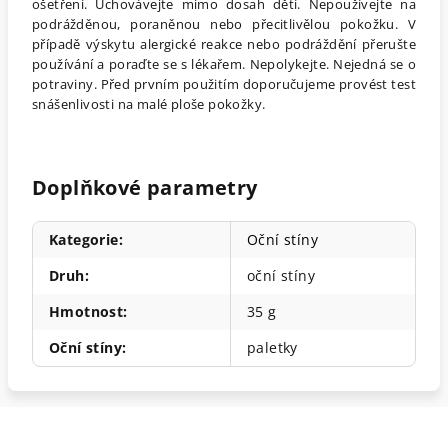
ošetření. Uchovávejte mimo dosah dětí. Nepoužívejte na
podrážděnou, poraněnou nebo přecitlivělou pokožku. V
případě výskytu alergické reakce nebo podráždění přerušte
používání a poraďte se s lékařem. Nepolykejte. Nejedná se o
potraviny. Před prvním použitím doporučujeme provést test
snášenlivosti na malé ploše pokožky.
Doplňkové parametry
Kategorie
:
Oční stíny
Druh
:
oční stíny
Hmotnost
:
35 g
Oční stíny
:
paletky