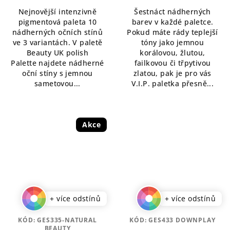
4,3
5,0
Nejnovější intenzivně
Šestnáct nádherných
z
z
pigmentová paleta 10
barev v každé paletce.
5
5
nádherných očních stínů
Pokud máte rády teplejší
hvězdiček.
hvězdiček.
ve 3 variantách. V paletě
tóny jako jemnou
Beauty UK polish
korálovou, žlutou,
Palette najdete nádherné
failkovou či třpytivou
oční stíny s jemnou
zlatou, pak je pro vás
sametovou...
V.I.P. paletka přesně...
Akce
+ více odstínů
+ více odstínů
KÓD:
GES335-NATURAL
KÓD:
GES433 DOWNPLAY
BEAUTY