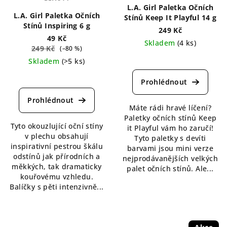
L.A. Girl Paletka Očních
L.A. Girl Paletka Očních
Stínů Keep It Playful 14 g
Stínů Inspiring 6 g
249 Kč
49 Kč
Skladem
(4 ks)
249 Kč
(–80 %)
Průměrné
Skladem
(>5 ks)
hodnocení
Průměrné
produktu
hodnocení
je
produktu
5,0
je
Máte rádi hravé líčení?
z
4,7
Paletky očních stínů Keep
5
Tyto okouzlující oční stíny
z
it Playful vám ho zaručí!
hvězdiček.
v plechu obsahují
5
Tyto paletky s devíti
inspirativní pestrou škálu
hvězdiček.
barvami jsou mini verze
odstínů jak přírodních a
nejprodávanějších velkých
měkkých, tak dramaticky
palet očních stínů. Ale...
kouřovému vzhledu.
Balíčky s pěti intenzivně...