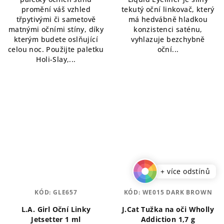
5
hvězdiček.
promění váš vzhled
tekutý oční linkovač, který
hvězdiček.
třpytivými či sametově
má hedvábně hladkou
matnými očními stíny, díky
konzistenci saténu,
kterým budete oslňující
vyhlazuje bezchybně
celou noc. Použijte paletku
oční...
Holi-Slay,...
+ více odstínů
KÓD:
GLE657
KÓD:
WE015 DARK BROWN
L.A. Girl Oční Linky
J.Cat Tužka na oči Wholly
Jetsetter 1 ml
Addiction 1,7 g