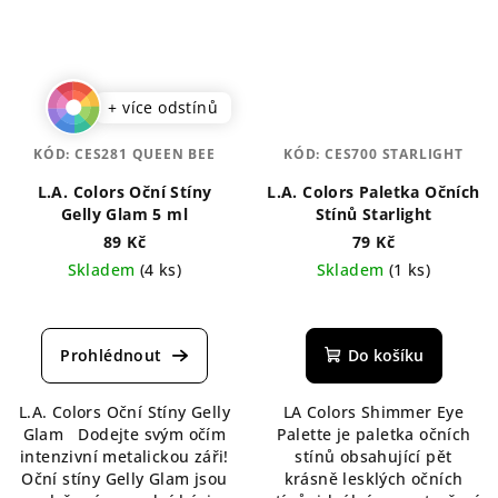
+ více odstínů
KÓD:
CES281 QUEEN BEE
KÓD:
CES700 STARLIGHT
L.A. Colors Oční Stíny
L.A. Colors Paletka Očních
Gelly Glam 5 ml
Stínů Starlight
89 Kč
79 Kč
Skladem
(4 ks)
Skladem
(1 ks)
Průměrné
hodnocení
produktu
Do košíku
je
4,5
L.A. Colors Oční Stíny Gelly
LA Colors Shimmer Eye
z
Glam Dodejte svým očím
Palette je paletka očních
5
intenzivní metalickou záři!
stínů obsahující pět
hvězdiček.
Oční stíny Gelly Glam jsou
krásně lesklých očních