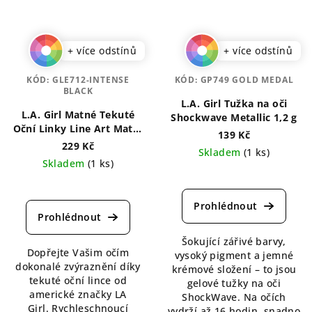
+ více odstínů
+ více odstínů
KÓD:
GLE712-INTENSE
KÓD:
GP749 GOLD MEDAL
BLACK
L.A. Girl Tužka na oči
L.A. Girl Matné Tekuté
Shockwave Metallic 1,2 g
Oční Linky Line Art Matte
139 Kč
0,4 ml
229 Kč
Skladem
(1 ks)
Skladem
(1 ks)
Průměrné
Průměrné
hodnocení
hodnocení
produktu
produktu
je
je
4,5
5,0
Šokující zářivé barvy,
z
Dopřejte Vašim očím
z
vysoký pigment a jemné
5
dokonalé zvýraznění díky
5
krémové složení – to jsou
hvězdiček.
tekuté oční lince od
hvězdiček.
gelové tužky na oči
americké značky LA
ShockWave. Na očích
Girl. Rychleschnoucí
vydrží až 16 hodin, snadno