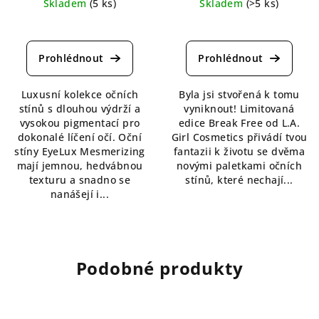
Skladem
(5 ks)
Skladem
(>5 ks)
Průměrné
Průměrné
hodnocení
hodnocení
produktu
produktu
je
je
5,0
5,0
Luxusní kolekce očních
Byla jsi stvořená k tomu
z
z
stínů s dlouhou výdrží a
vyniknout! Limitovaná
5
5
vysokou pigmentací pro
edice Break Free od L.A.
hvězdiček.
hvězdiček.
dokonalé líčení očí. Oční
Girl Cosmetics přivádí tvou
stíny EyeLux Mesmerizing
fantazii k životu se dvěma
mají jemnou, hedvábnou
novými paletkami očních
texturu a snadno se
stínů, které nechají...
nanášejí i...
Podobné produkty