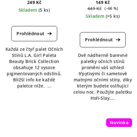
Collection 12 g
249 Kč
149 Kč
449 Kč
(–66 %)
Skladem
(5 ks)
Skladem
(>5 ks)
Průměrné
hodnocení
Průměrné
produktu
hodnocení
je
produktu
5,0
je
Každá ze čtyř palet Očních
z
5,0
Stínů L.A. Girl Paleta
Dvě nádherně barevné
5
z
Beauty Brick Collection
paletky očních stínů
hvězdiček.
5
obsahuje 12 vysoce
promění váš vzhled
hvězdiček.
pigmentovaných odstínů.
třpytivými či sametově
Bližší info ke každé
matnými očními stíny, díky
paletce níže. ...
kterým budete oslňující
celou noc. Použijte paletku
Holi-Slay,...
Novinka