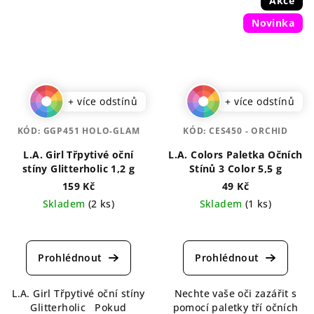
Akce
Novinka
+ více odstínů
+ více odstínů
KÓD:
GGP451 HOLO-GLAM
KÓD:
CES450 - ORCHID
L.A. Girl Třpytivé oční
L.A. Colors Paletka Očních
stíny Glitterholic 1,2 g
Stínů 3 Color 5,5 g
159 Kč
49 Kč
Skladem
(2 ks)
Skladem
(1 ks)
Průměrné
Průměrné
hodnocení
hodnocení
produktu
produktu
je
je
5,0
5,0
L.A. Girl Třpytivé oční stíny
Nechte vaše oči zazářit s
z
z
Glitterholic Pokud
pomocí paletky tří očních
5
5