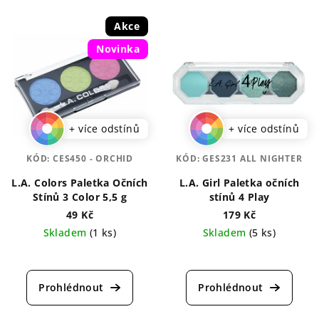
Akce
Novinka
+ více odstínů
+ více odstínů
KÓD:
CES450 - ORCHID
KÓD:
GES231 ALL NIGHTER
L.A. Colors Paletka Očních
L.A. Girl Paletka očních
Stínů 3 Color 5,5 g
stínů 4 Play
49 Kč
179 Kč
Skladem
(1 ks)
Skladem
(5 ks)
Průměrné
Průměrné
hodnocení
hodnocení
produktu
produktu
je
je
5,0
5,0