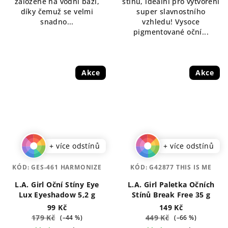
založené na vodní bázi,
stínů, ideální pro vytvoření
díky čemuž se velmi
super slavnostního
snadno...
vzhledu! Vysoce
pigmentované oční...
Akce
Akce
+ více odstínů
+ více odstínů
KÓD:
GES-461 HARMONIZE
KÓD:
G42877 THIS IS ME
L.A. Girl Oční Stíny Eye
L.A. Girl Paletka Očních
Lux Eyeshadow 5,2 g
Stínů Break Free 35 g
99 Kč
149 Kč
179 Kč
449 Kč
(–44 %)
(–66 %)