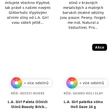
milujete všechno třpytivé,
stínů v krásných
hvězdiček.
hvězdiček.
tak právě s našimi novými
metalických a matných
Glitterholic třpytivými
barvách (matné odstíny
očními stíny od L.A. Girl
jsou pouze: Peony, Forget-
svou vášeň ještě...
me-not, Natural a
Seductive). Pro...
Akce
+ více odstínů
+ více odstínů
KÓD:
GES331-NUDES
KÓD:
G43093 HOLI SLAY
L.A. Girl Paleta Očních
L.A. Girl paletka stínu
Stínů Beauty Brick
Holi Daze 24 g