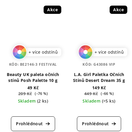
Akce
Akce
+ více odstínů
+ více odstínů
KÓD:
BE2146-3 FESTIVAL
KÓD:
G43086 VIP
Beauty UK paleta očních
L.A. Girl Paletka Očních
stínů Posh Palette 10 g
Stínů Desert Dream 35 g
49 Kč
149 Kč
209 Kč
449 Kč
(–76 %)
(–66 %)
Skladem
(2 ks)
Skladem
(>5 ks)
Průměrné
Průměrné
hodnocení
hodnocení
produktu
produktu
je
je