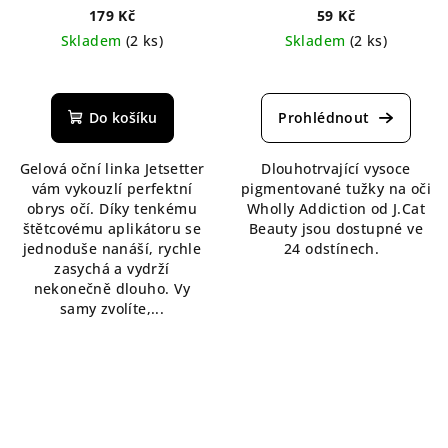
179 Kč
59 Kč
Skladem
(2 ks)
Skladem
(2 ks)
Průměrné
hodnocení
produktu
Do košíku
je
5,0
Gelová oční linka Jetsetter
Dlouhotrvající vysoce
z
vám vykouzlí perfektní
pigmentované tužky na oči
5
obrys očí. Díky tenkému
Wholly Addiction od J.Cat
hvězdiček.
štětcovému aplikátoru se
Beauty jsou dostupné ve
jednoduše nanáší, rychle
24 odstínech.
zasychá a vydrží
nekonečně dlouho. Vy
samy zvolíte,...