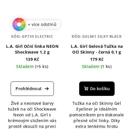
+ více odstínů
KÓD:
GP735 ELECTRIC
KÓD:
GEL661 SILKY BLACK
L.A. Girl Oční linka NEON
L.A. Girl Gelová Tužka na
Shockwave 1,2 g
Oči Skinny - černá 0,1 g
139 Kč
179 Kč
Skladem
(>5 ks)
Skladem
(1 ks)
Průměrné
Průměrné
hodnocení
hodnocení
produktu
produktu
Do košíku
je
je
5,0
5,0
Živé a neonové barvy
Tužka na oči Skinny Gel
z
z
tužek na oči Shockwave
Eyeliner je ideálním
5
5
Neon od L.A. Girl s
pomocníkem pro dokonale
hvězdiček.
hvězdiček.
krémovým složením vás
přesné oční linky. Díky
prostě okouzlí na první
extra tenkému hrotu