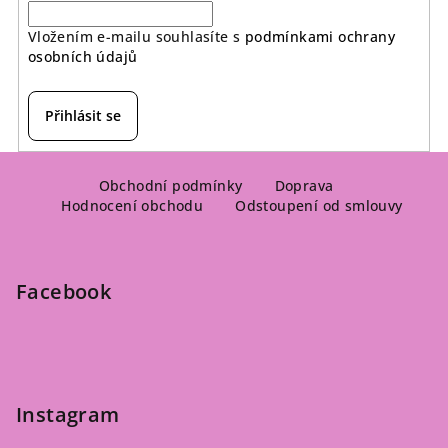
Vložením e-mailu souhlasíte s
podmínkami ochrany
osobních údajů
Přihlásit se
Z
á
Obchodní podmínky
Doprava
Hodnocení obchodu
Odstoupení od smlouvy
p
a
t
Facebook
í
Instagram