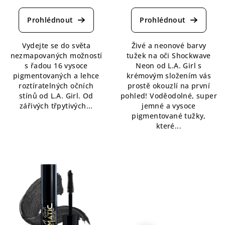
hodnocení
hodnocení
produktu
produktu
je
je
5,0
5,0
Vydejte se do světa
Živé a neonové barvy
z
z
nezmapovaných možností
tužek na oči Shockwave
5
5
s řadou 16 vysoce
Neon od L.A. Girl s
hvězdiček.
hvězdiček.
pigmentovaných a lehce
krémovým složením vás
roztíratelných očních
prostě okouzlí na první
stínů od L.A. Girl. Od
pohled! Voděodolné, super
zářivých třpytivých...
jemné a vysoce
pigmentované tužky,
které...