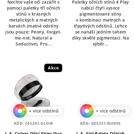
Nechte vaše oči zazářit s
Paletky očních stínů 4 Play
z
z
pomocí paletky tří očních
nabízí čtyři vysoce
5
5
stínů v krásných
pigmentované stíny
hvězdiček.
hvězdiček.
metalických a matných
v kombinaci matných a
barvách (matné odstíny
třpytivých odstínů. Lehce
jsou pouze: Peony, Forget-
se nanáší jedním tahem
me-not, Natural a
díky skvělé pigmentaci. Na
Seductive). Pro...
výběr...
Akce
+ více odstínů
+ více odstínů
KÓD:
CES261-GLOW
KÓD:
GES331-NUDES
L.A. Colors Oční Stíny Duo
L.A. Girl Paleta Očních