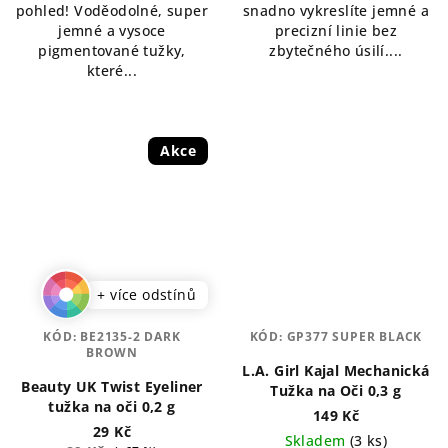
pohled! Voděodolné, super
snadno vykreslíte jemné a
jemné a vysoce
precizní linie bez
pigmentované tužky,
zbytečného úsilí....
které...
Akce
+ více odstínů
KÓD:
BE2135-2 DARK
KÓD:
GP377 SUPER BLACK
BROWN
L.A. Girl Kajal Mechanická
Beauty UK Twist Eyeliner
Tužka na Oči 0,3 g
tužka na oči 0,2 g
149 Kč
29 Kč
Skladem
(3 ks)