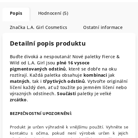
Popis
Hodnocení (5)
Značka
L.A. Girl Cosmetics
Ostatní informace
Detailní popis produktu
B
uďte divoká a nespoutaná! Nové paletky Fierce &
Wild od L.A. Girl jsou
plné 16 vysoce
pigmentovaných odstínů
, které se dobře na oku
roztírají. Každá paletka obsahuje
kombinaci
jak
matných
, tak i
třpytivých
odstínů
. Vytvořte originální
líčení každý den, ať už toužíte po jemném líčení nebo
výrazných odstínech.
Součástí
paletky je velké
zrcátko
.
BEZPEČNOSTNÍ UPOZORNĚNÍ:
Produkt je určen výhradně k vnějšímu použití. Vyhněte se
kontaktu s očima, pokud není výrobek určen k jejich