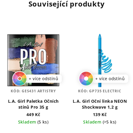
Související produkty
+ více odstínů
+ více odstínů
KÓD:
GES431 ARTISTRY
KÓD:
GP735 ELECTRIC
L.A. Girl Paletka Očních
L.A. Girl Oční linka NEON
stínů Pro 35 g
Shockwave 1,2 g
449 Kč
139 Kč
Skladem
(5 ks)
Skladem
(>5 ks)
Průměrné
Průměrné