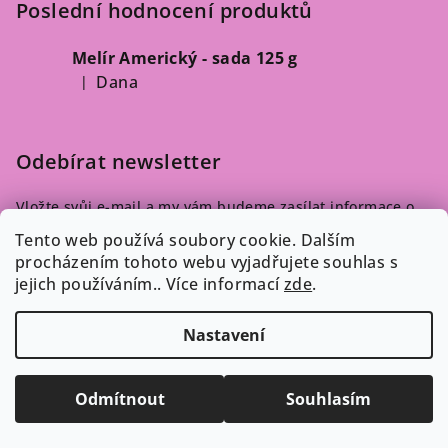
Poslední hodnocení produktů
Melír Americký - sada 125 g
Dana
|
Hodnocení produktu je 5 z 5 hvězdiček.
Odebírat newsletter
Vložte svůj e-mail a my vám budeme zasílat informace o
nových produktech na našem e-shopu.
Tento web používá soubory cookie. Dalším
procházením tohoto webu vyjadřujete souhlas s
E-mail
jejich používáním.. Více informací
zde
.
Vložením e-mailu souhlasíte s
podmínkami ochrany
Nastavení
osobních údajů
Odmítnout
Souhlasím
Přihlásit se