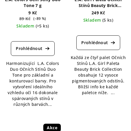
Tone 7 g
Stínů Beauty Brick
Collection 12 g
9 Kč
249 Kč
89 Kč
(–89 %)
Skladem
(5 ks)
Skladem
(>5 ks)
Průměrné
Průměrné
hodnocení
hodnocení
produktu
produktu
je
je
5,0
Každá ze čtyř palet Očních
4,0
z
Harmonizující L.A. Colors
Stínů L.A. Girl Paleta
z
5
Duo Očních Stínů Duo
Beauty Brick Collection
5
hvězdiček.
Tone pro základní a
obsahuje 12 vysoce
hvězdiček.
konturovací barvy. Pro
pigmentovaných odstínů.
vytvoření ideálního
Bližší info ke každé
vzhledu očí 16 dokonale
paletce níže. ...
spárovaných stínů v
různých barvách...
Akce