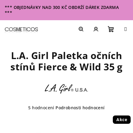
Přejít
*** OBJEDNÁVKY NAD 300 KČ OBDRŽÍ DÁREK ZDARMA
na
***
obsah
Nákupn
Hledat
Přihlášení
L.A. Girl Paletka očních
košík
stínů Fierce & Wild 35 g
Průměrné
5 hodnocení
Podrobnosti hodnocení
hodnocení
produktu
Akce
je
5,0