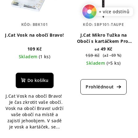
+ více odstínů
KÓD:
BBK101
KÓD:
SBP101-TAUPE
J.Cat Vosk na obočí Bravo!
J.Cat Mikro Tužka na
Obočí s kartáčkem Pro-
Cision 0,25 g
109 Kč
49 Kč
od
159 Kč
(až –69 %)
Skladem
(1 ks)
Skladem
(>5 ks)
Průměrné
hodnocení
Průměrné
produktu
hodnocení
Do košíku
je
produktu
5,0
je
J.Cat Vosk na obočí Bravo!
z
5,0
Je čas zkrotit vaše obočí.
5
z
Vosk na obočí Bravo! udrží
hvězdiček.
5
vaše obočí na místě a
hvězdiček.
zajistí jehoobjem. V sadě
je vosk a kartáček, se...