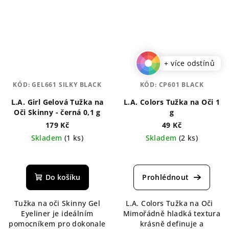
+ více odstínů
KÓD:
GEL661 SILKY BLACK
KÓD:
CP601 BLACK
L.A. Girl Gelová Tužka na
L.A. Colors Tužka na Oči 1
Oči Skinny - černá 0,1 g
g
179 Kč
49 Kč
Skladem
(1 ks)
Skladem
(2 ks)
Průměrné
Průměrné
hodnocení
hodnocení
produktu
produktu
Do košíku
je
je
5,0
5,0
Tužka na oči Skinny Gel
L.A. Colors Tužka na Oči
z
z
Eyeliner je ideálním
Mimořádně hladká textura
5
5
pomocníkem pro dokonale
krásně definuje a
hvězdiček.
hvězdiček.