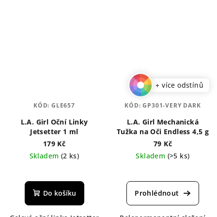
+ více odstínů
KÓD:
GLE657
KÓD:
GP301-VERY DARK
L.A. Girl Oční Linky
L.A. Girl Mechanická
Jetsetter 1 ml
Tužka na Oči Endless 4,5 g
179 Kč
79 Kč
Skladem
(2 ks)
Skladem
(>5 ks)
Průměrné
hodnocení
produktu
Do košíku
je
5,0