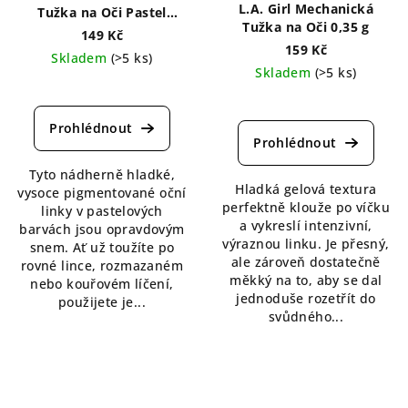
L.A. Girl Mechanická
Tužka na Oči Pastel
Tužka na Oči 0,35 g
Dream 1,2 g
149 Kč
159 Kč
Skladem
(>5 ks)
Skladem
(>5 ks)
Průměrné
Průměrné
hodnocení
hodnocení
produktu
produktu
je
je
4,5
Tyto nádherně hladké,
5,0
z
Hladká gelová textura
vysoce pigmentované oční
z
5
perfektně klouže po víčku
linky v pastelových
5
hvězdiček.
a vykreslí intenzivní,
barvách jsou opravdovým
hvězdiček.
výraznou linku. Je přesný,
snem. Ať už toužíte po
ale zároveň dostatečně
rovné lince, rozmazaném
měkký na to, aby se dal
nebo kouřovém líčení,
jednoduše rozetřít do
použijete je...
svůdného...