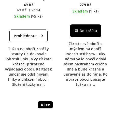
30 g
49 Kč
279 Kč
69 Kč
(–28 %)
Skladem
(1 ks)
Skladem
(>5 ks)
Průměrné
Průměrné
hodnocení
hodnocení
produktu
Do košíku
produktu
je
je
4,3
Zkroťte své obočí s
5,0
z
Tužka na obočí značky
mýdlem na obočí
z
5
Beauty UK dokonale
Indestructi’brow. Díky
5
hvězdiček.
vykreslí linku a vy získáte
němu vaše obočí odolá
hvězdiček.
krásné, přirozeně
všem nástrahám celého
vypadající obočí. Kartáček
dne a bude krásné a
umožňuje odstínování
upravené až do rána. Po
linky a uhlazení obočí.
úpravě obočí použijte
Složení tužky na...
tužku na...
Akce