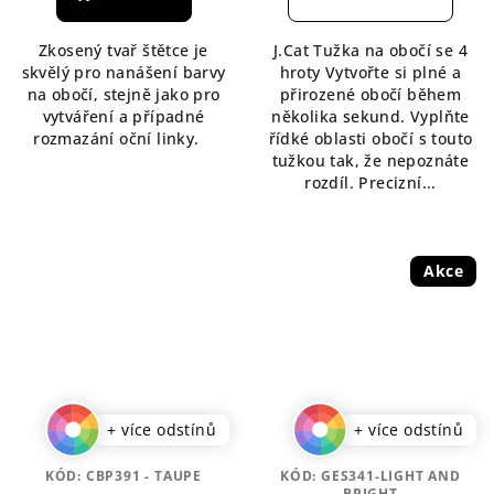
je
je
5,0
5,0
Zkosený tvař štětce je
J.Cat Tužka na obočí se 4
z
z
skvělý pro nanášení barvy
hroty Vytvořte si plné a
5
5
na obočí, stejně jako pro
přirozené obočí během
hvězdiček.
hvězdiček.
vytváření a případné
několika sekund. Vyplňte
rozmazání oční linky.
řídké oblasti obočí s touto
tužkou tak, že nepoznáte
rozdíl. Precizní...
Akce
+ více odstínů
+ více odstínů
KÓD:
CBP391 - TAUPE
KÓD:
GES341-LIGHT AND
BRIGHT