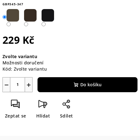
GBP345-347
229 Kč
Měrná
Zvolte variantu
cena:
Možnosti doručení
Kód:
Zvolte variantu
−
+
Do košíku
Zeptat se
Hlídat
Sdílet