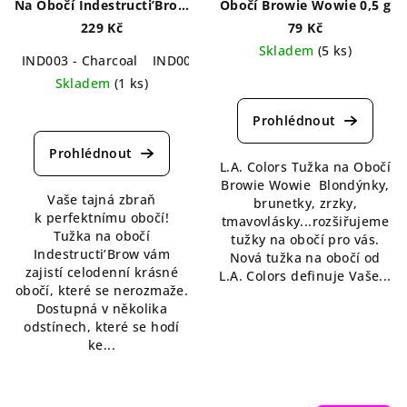
Na Obočí Indestructi’Brow
Obočí Browie Wowie 0,5 g
0,1 g
229 Kč
79 Kč
Skladem
(5 ks)
IND003 - Charcoal
IND005 - Irid Brown
Průměrné
Skladem
(1 ks)
hodnocení
Průměrné
produktu
hodnocení
je
produktu
5,0
je
L.A. Colors Tužka na Obočí
z
5,0
Browie Wowie Blondýnky,
5
Vaše tajná zbraň
z
brunetky, zrzky,
hvězdiček.
k perfektnímu obočí!
5
tmavovlásky...rozšiřujeme
Tužka na obočí
hvězdiček.
tužky na obočí pro vás.
Indestructi’Brow vám
Nová tužka na obočí od
zajistí celodenní krásné
L.A. Colors definuje Vaše...
obočí, které se nerozmaže.
Dostupná v několika
odstínech, které se hodí
ke...