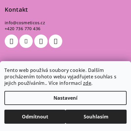
Kontakt
info
@
cosmeticos.cz
+420 736 770 436
Poslední hodnocení produktů
Tento web používá soubory cookie. Dalším
procházením tohoto webu vyjadřujete souhlas s
Melír Americký - sada 125 g
jejich používáním.. Více informací
zde
.
Dana
|
Hodnocení produktu je 5 z 5 hvězdiček.
Nastavení
Odebírat newsletter
Odmítnout
Souhlasím
Vložte svůj e-mail a my vám budeme zasílat informace o