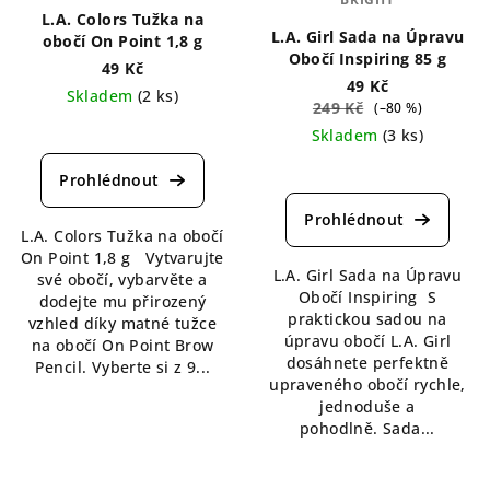
L.A. Colors Tužka na
L.A. Girl Sada na Úpravu
obočí On Point 1,8 g
Obočí Inspiring 85 g
49 Kč
49 Kč
Skladem
(2 ks)
249 Kč
(–80 %)
Průměrné
Skladem
(3 ks)
hodnocení
Průměrné
produktu
hodnocení
je
produktu
5,0
L.A. Colors Tužka na obočí
je
z
On Point 1,8 g Vytvarujte
4,8
5
L.A. Girl Sada na Úpravu
své obočí, vybarvěte a
z
hvězdiček.
Obočí Inspiring S
dodejte mu přirozený
5
praktickou sadou na
vzhled díky matné tužce
hvězdiček.
úpravu obočí L.A. Girl
na obočí On Point Brow
dosáhnete perfektně
Pencil. Vyberte si z 9...
upraveného obočí rychle,
jednoduše a
pohodlně. Sada...