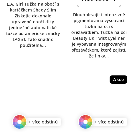
L.A. Girl Tužka na obočí s
je
z
kartáčkem Shady Slim
5,0
5
Dlouhotrvající intenzivně
Získejte dokonale
z
hvězdiček.
pigmentovaná vysouvací
upravené obočí díky
5
tužka na oči s
jedinečné automatické
hvězdiček.
ořezávátkem. Tužka na oči
tužce od americké značky
Beauty UK Twist Eyeliner
LAGirl. Tato snadno
je vybavena integrovaným
použitelná...
ořezávátkem, které zajistí,
že linky...
Akce
+ více odstínů
+ více odstínů