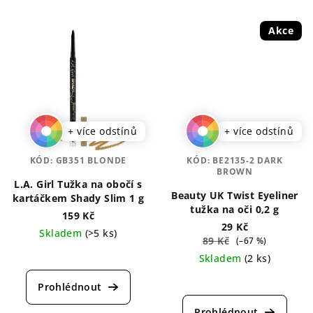
Akce
+ více odstínů
+ více odstínů
KÓD:
GB351 BLONDE
KÓD:
BE2135-2 DARK
BROWN
L.A. Girl Tužka na obočí s
Beauty UK Twist Eyeliner
kartáčkem Shady Slim 1 g
tužka na oči 0,2 g
159 Kč
29 Kč
Skladem
(>5 ks)
89 Kč
(–67 %)
Průměrné
Skladem
(2 ks)
hodnocení
Průměrné
produktu
hodnocení
je
produktu
5,0