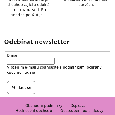
dlouhotrvající a odolná
barvách.
proti rozmazání. Pro
snadné použití je...
Odebírat newsletter
E-mail
Vložením e-mailu souhlasíte s
podmínkami ochrany
osobních údajů
Přihlásit se
Z
á
Obchodní podmínky
Doprava
Hodnocení obchodu
Odstoupení od smlouvy
p