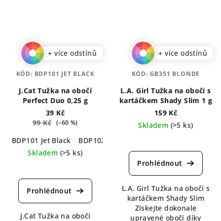
+ více odstínů
+ více odstínů
KÓD:
BDP101 JET BLACK
KÓD:
GB351 BLONDE
J.Cat Tužka na obočí
L.A. Girl Tužka na obočí s
Perfect Duo 0,25 g
kartáčkem Shady Slim 1 g
39 Kč
159 Kč
99 Kč
(–60 %)
Skladem
(>5 ks)
BDP101 Jet Black
BDP102 Charcoal
BDP103 Chestnut
B
Průměrné
hodnocení
Skladem
(>5 ks)
produktu
Průměrné
je
hodnocení
5,0
produktu
L.A. Girl Tužka na obočí s
z
je
kartáčkem Shady Slim
5
5,0
Získejte dokonale
hvězdiček.
J.Cat Tužka na obočí
z
upravené obočí díky