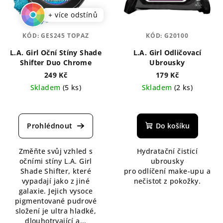
+ více odstínů
KÓD:
GES245 TOPAZ
KÓD:
G20100
L.A. Girl Oční Stíny Shade
L.A. Girl Odličovací
Shifter Duo Chrome
Ubrousky
249 Kč
179 Kč
Skladem
(5 ks)
Skladem
(2 ks)
Průměrné
hodnocení
produktu
Do košíku
je
4,8
Změňte svůj vzhled s
Hydratační čisticí
z
očními stíny L.A. Girl
ubrousky
5
Shade Shifter, které
pro odlíčení make-upu a
hvězdiček.
vypadají jako z jiné
nečistot z pokožky.
galaxie. Jejich vysoce
pigmentované pudrové
složení je ultra hladké,
dlouhotrvající a...