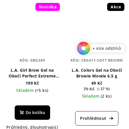
Novinka
Akce
+ více odstínů
KÓD:
GBG389
KÓD:
CBG411-SOFT BROWN
L.A. Girl Brow Gel na
L.A. Colors Gel na Obočí
Obočí Perfect Extreme
Browie Wowie 6,5 g
Hold Styling 4,5 g
199 Kč
49 Kč
79 Kč
(–37 %)
Skladem
(>5 ks)
Skladem
(2 ks)
Průměrné
hodnocení
Průměrné
produktu
hodnocení
Do košíku
je
produktu
5,0
je
Průhledný, dlouhotrvající
z
5,0