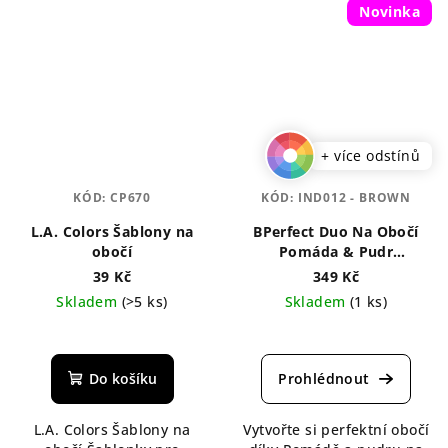
Novinka
+ více odstínů
KÓD:
CP670
KÓD:
IND012 - BROWN
L.A. Colors Šablony na
BPerfect Duo Na Obočí
obočí
Pomáda & Pudr
Indestructi’Brow Lock &
39 Kč
349 Kč
Load 4 g
Skladem
(>5 ks)
Skladem
(1 ks)
Průměrné
Průměrné
hodnocení
hodnocení
produktu
produktu
Do košíku
je
je
5,0
5,0
L.A. Colors Šablony na
Vytvořte si perfektní obočí
z
z