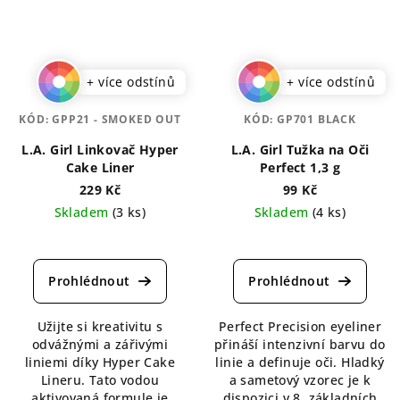
+ více odstínů
+ více odstínů
KÓD:
GPP21 - SMOKED OUT
KÓD:
GP701 BLACK
L.A. Girl Linkovač Hyper
L.A. Girl Tužka na Oči
Cake Liner
Perfect 1,3 g
229 Kč
99 Kč
Skladem
(3 ks)
Skladem
(4 ks)
Průměrné
Průměrné
hodnocení
hodnocení
produktu
produktu
je
je
5,0
5,0
Užijte si kreativitu s
Perfect Precision eyeliner
z
z
odvážnými a zářivými
přináší intenzivní barvu do
5
5
liniemi díky Hyper Cake
linie a definuje oči. Hladký
hvězdiček.
hvězdiček.
Lineru. Tato vodou
a sametový vzorec je k
aktivovaná formule je
dispozici v 8. základních