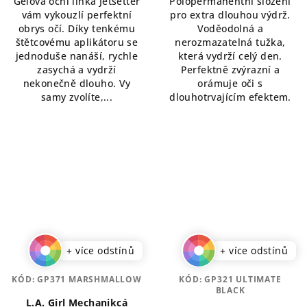
Gelová oční linka Jetsetter
Polopermanentní složení
z
vám vykouzlí perfektní
pro extra dlouhou výdrž.
5
obrys očí. Díky tenkému
Voděodolná a
hvězdiček.
štětcovému aplikátoru se
nerozmazatelná tužka,
jednoduše nanáší, rychle
která vydrží celý den.
zasychá a vydrží
Perfektně zvýrazní a
nekonečně dlouho. Vy
orámuje oči s
samy zvolíte,...
dlouhotrvajícím efektem.
+ více odstínů
+ více odstínů
KÓD:
GP371 MARSHMALLOW
KÓD:
GP321 ULTIMATE
BLACK
L.A. Girl Mechanikcá