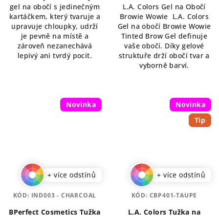
gel na obočí s jedinečným
L.A. Colors Gel na Obočí
5
z
kartáčkem, který tvaruje a
Browie Wowie L.A. Colors
hvězdiček.
5
upravuje chloupky, udrží
Gel na obočí Browie Wowie
hvězdiček.
je pevně na místě a
Tinted Brow Gel definuje
zároveň nezanechává
vaše obočí. Díky gelové
lepivý ani tvrdý pocit.
struktuře drží obočí tvar a
vyborně barví.
Novinka
Novinka
Tip
+ více odstínů
+ více odstínů
KÓD:
IND003 - CHARCOAL
KÓD:
CBP401-TAUPE
BPerfect Cosmetics Tužka
L.A. Colors Tužka na