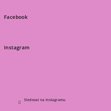
a
t
Facebook
í
Instagram
Sledovat na Instagramu