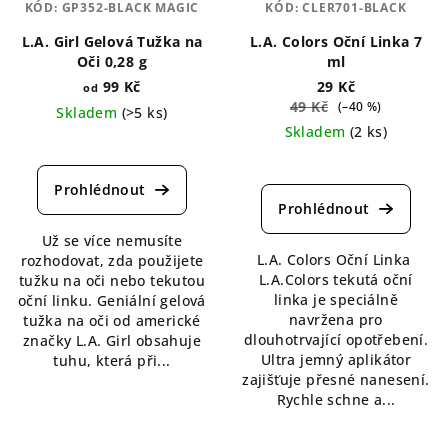
KÓD:
GP352-BLACK MAGIC
KÓD:
CLER701-BLACK
L.A. Girl Gelová Tužka na
L.A. Colors Oční Linka 7
Oči 0,28 g
ml
99 Kč
29 Kč
od
49 Kč
(–40 %)
Skladem
(>5 ks)
Skladem
(2 ks)
Průměrné
Průměrné
hodnocení
hodnocení
produktu
produktu
je
je
4,7
Už se více nemusíte
4,5
z
L.A. Colors Oční Linka
rozhodovat, zda použijete
z
5
L.A.Colors tekutá oční
tužku na oči nebo tekutou
5
hvězdiček.
linka je speciálně
oční linku. Geniální gelová
hvězdiček.
navržena pro
tužka na oči od americké
dlouhotrvající opotřebení.
značky L.A. Girl obsahuje
Ultra jemný aplikátor
tuhu, která při...
zajišťuje přesné nanesení.
Rychle schne a...