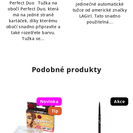
Perfect Duo Tužka na
5
jedinečné automatické
obočí Perfect Duo, která
hvězdiček.
tužce od americké značky
má na jedné straně
LAGirl. Tato snadno
kartáček, díky kterému
použitelná...
obočí snadno připravíte a
také rozetřete barvu.
Tužka se...
Podobné produkty
Novinka
Akce
Tip