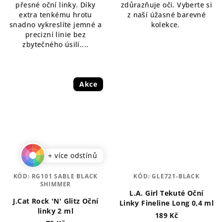
přesné oční linky. Díky
zdůrazňuje oči. Vyberte si
extra tenkému hrotu
z naší úžasné barevné
snadno vykreslíte jemné a
kolekce.
precizní linie bez
zbytečného úsilí....
Akce
+ více odstínů
KÓD:
RG101 SABLE BLACK
KÓD:
GLE721-BLACK
SHIMMER
L.A. Girl Tekuté Oční
J.Cat Rock 'N' Glitz Oční
Linky Fineline Long 0,4 ml
linky 2 ml
189 Kč