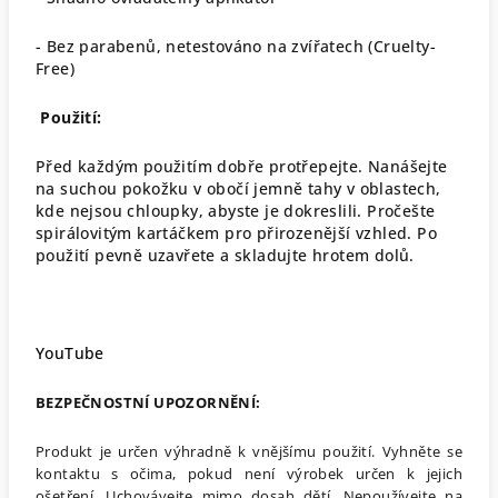
- Bez parabenů, netestováno na zvířatech (Cruelty-
Free)
Použití:
Před každým použitím dobře protřepejte. Nanášejte
na suchou pokožku v obočí jemně tahy v oblastech,
kde nejsou chloupky, abyste je dokreslili. Pročešte
spirálovitým kartáčkem pro přirozenější vzhled. Po
použití pevně uzavřete a skladujte hrotem dolů.
YouTube
BEZPEČNOSTNÍ UPOZORNĚNÍ:
Produkt je určen výhradně k vnějšímu použití. Vyhněte se
kontaktu s očima, pokud není výrobek určen k jejich
ošetření. Uchovávejte mimo dosah dětí. Nepoužívejte na