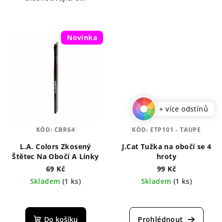
Novinka
+ více odstínů
KÓD:
CBR64
KÓD:
ETP101 - TAUPE
L.A. Colors Zkosený
J.Cat Tužka na obočí se 4
Štětec Na Obočí A Linky
hroty
69 Kč
99 Kč
Skladem
(1 ks)
Skladem
(1 ks)
Průměrné
Průměrné
hodnocení
hodnocení
produktu
produktu
Do košíku