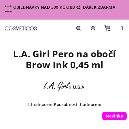
Přejít
*** OBJEDNÁVKY NAD 300 KČ OBDRŽÍ DÁREK ZDARMA
na
***
obsah
Nákupn
Hledat
Přihlášení
L.A. Girl Pero na obočí
košík
Brow Ink 0,45 ml
Průměrné
2 hodnocení
Podrobnosti hodnocení
hodnocení
produktu
Novinka
je
5,0