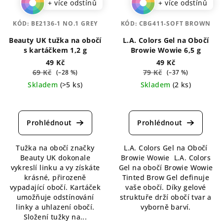
+ více odstínů
+ více odstínů
KÓD:
BE2136-1 NO.1 GREY
KÓD:
CBG411-SOFT BROWN
Beauty UK tužka na obočí
L.A. Colors Gel na Obočí
s kartáčkem 1,2 g
Browie Wowie 6,5 g
49 Kč
49 Kč
69 Kč
79 Kč
(–28 %)
(–37 %)
Skladem
(>5 ks)
Skladem
(2 ks)
Průměrné
Průměrné
hodnocení
hodnocení
produktu
produktu
je
je
5,0
5,0
Tužka na obočí značky
L.A. Colors Gel na Obočí
z
z
Beauty UK dokonale
Browie Wowie L.A. Colors
5
5
vykreslí linku a vy získáte
Gel na obočí Browie Wowie
hvězdiček.
hvězdiček.
krásné, přirozeně
Tinted Brow Gel definuje
vypadající obočí. Kartáček
vaše obočí. Díky gelové
umožňuje odstínování
struktuře drží obočí tvar a
linky a uhlazení obočí.
vyborně barví.
Složení tužky na...