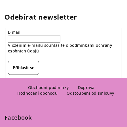
Odebírat newsletter
E-mail
Vložením e-mailu souhlasíte s
podmínkami ochrany
osobních údajů
Přihlásit se
Z
á
Obchodní podmínky
Doprava
Hodnocení obchodu
Odstoupení od smlouvy
p
a
t
Facebook
í