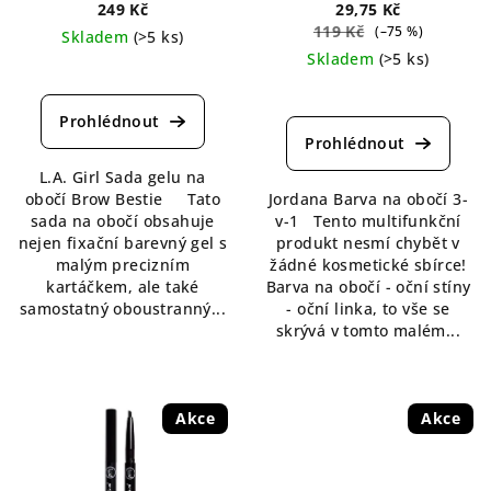
249 Kč
29,75 Kč
119 Kč
(–75 %)
Skladem
(>5 ks)
Skladem
(>5 ks)
Průměrné
hodnocení
Průměrné
produktu
hodnocení
je
produktu
5,0
je
L.A. Girl Sada gelu na
z
4,7
obočí Brow Bestie Tato
Jordana Barva na obočí 3-
5
z
sada na obočí obsahuje
v-1 Tento multifunkční
hvězdiček.
5
nejen fixační barevný gel s
produkt nesmí chybět v
hvězdiček.
malým precizním
žádné kosmetické sbírce!
kartáčkem, ale také
Barva na obočí - oční stíny
samostatný oboustranný...
- oční linka, to vše se
skrývá v tomto malém...
Akce
Akce