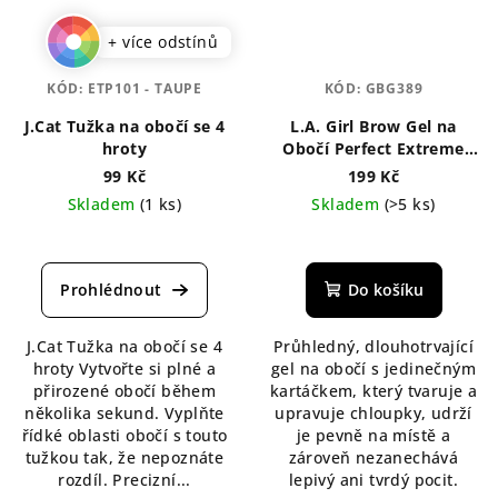
+ více odstínů
KÓD:
ETP101 - TAUPE
KÓD:
GBG389
J.Cat Tužka na obočí se 4
L.A. Girl Brow Gel na
hroty
Obočí Perfect Extreme
Hold Styling 4,5 g
99 Kč
199 Kč
Skladem
(1 ks)
Skladem
(>5 ks)
Průměrné
Průměrné
hodnocení
hodnocení
produktu
produktu
Do košíku
je
je
5,0
5,0
J.Cat Tužka na obočí se 4
Průhledný, dlouhotrvající
z
z
hroty Vytvořte si plné a
gel na obočí s jedinečným
5
5
přirozené obočí během
kartáčkem, který tvaruje a
hvězdiček.
hvězdiček.
několika sekund. Vyplňte
upravuje chloupky, udrží
řídké oblasti obočí s touto
je pevně na místě a
tužkou tak, že nepoznáte
zároveň nezanechává
rozdíl. Precizní...
lepivý ani tvrdý pocit.