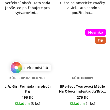
perfektní obočí. Tato sada
tužce od americké značky
je vše, co potřebujete pro
LAGirl. Tato snadno
vytvarování,...
použitelná...
Novinka
Tip
+ více odstínů
KÓD:
GBP361 BLONDE
KÓD:
IND009
L.A. Girl Pomáda na obočí
BPerfect Tvarovací Mýdlo
3 g
Na Obočí Indestructi’Brow
30 g
199 Kč
279 Kč
Skladem
(3 ks)
Skladem
(1 ks)