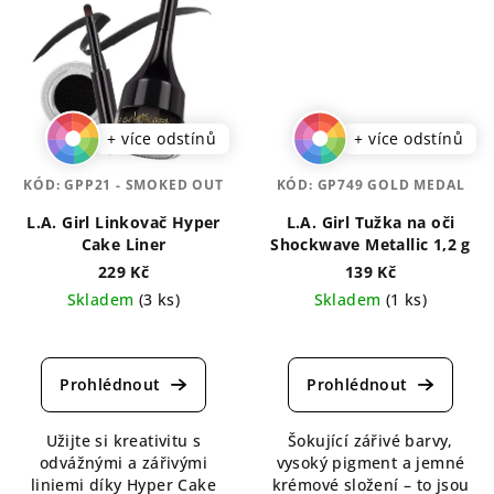
+ více odstínů
+ více odstínů
KÓD:
GPP21 - SMOKED OUT
KÓD:
GP749 GOLD MEDAL
L.A. Girl Linkovač Hyper
L.A. Girl Tužka na oči
Cake Liner
Shockwave Metallic 1,2 g
229 Kč
139 Kč
Skladem
(3 ks)
Skladem
(1 ks)
Průměrné
Průměrné
hodnocení
hodnocení
produktu
produktu
je
je
5,0
4,5
Užijte si kreativitu s
Šokující zářivé barvy,
z
z
odvážnými a zářivými
vysoký pigment a jemné
5
5
liniemi díky Hyper Cake
krémové složení – to jsou
hvězdiček.
hvězdiček.