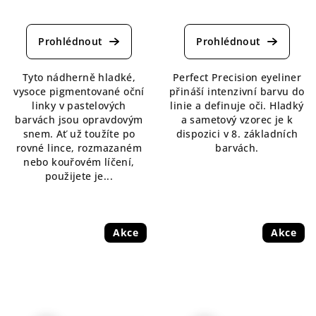
Průměrné
Průměrné
hodnocení
hodnocení
produktu
produktu
je
je
4,5
5,0
Tyto nádherně hladké,
Perfect Precision eyeliner
z
z
vysoce pigmentované oční
přináší intenzivní barvu do
5
5
linky v pastelových
linie a definuje oči. Hladký
hvězdiček.
hvězdiček.
barvách jsou opravdovým
a sametový vzorec je k
snem. Ať už toužíte po
dispozici v 8. základních
rovné lince, rozmazaném
barvách.
nebo kouřovém líčení,
použijete je...
Akce
Akce