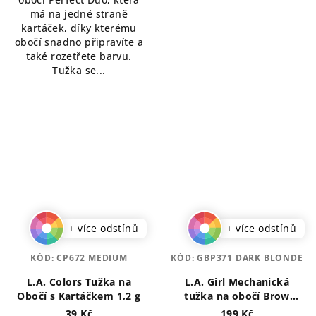
hvězdiček.
má na jedné straně
kartáček, díky kterému
obočí snadno připravíte a
také rozetřete barvu.
Tužka se...
+ více odstínů
+ více odstínů
KÓD:
CP672 MEDIUM
KÓD:
GBP371 DARK BLONDE
L.A. Colors Tužka na
L.A. Girl Mechanická
Obočí s Kartáčkem 1,2 g
tužka na obočí Brow
Bestie 0,25 g
39 Kč
199 Kč