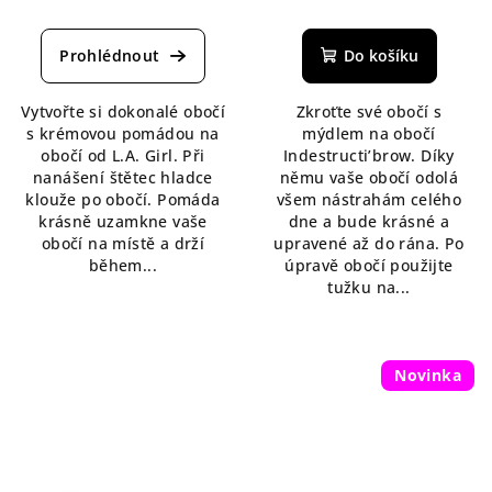
Průměrné
Průměrné
hodnocení
hodnocení
produktu
produktu
Do košíku
je
je
5,0
4,3
Vytvořte si dokonalé obočí
Zkroťte své obočí s
z
z
s krémovou pomádou na
mýdlem na obočí
5
5
obočí od L.A. Girl. Při
Indestructi’brow. Díky
hvězdiček.
hvězdiček.
nanášení štětec hladce
němu vaše obočí odolá
klouže po obočí. Pomáda
všem nástrahám celého
krásně uzamkne vaše
dne a bude krásné a
obočí na místě a drží
upravené až do rána. Po
během...
úpravě obočí použijte
tužku na...
Novinka