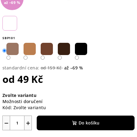
až –69 %
SBP101
standardní cena:
od 159 Kč
až –69 %
od
49 Kč
Měrná
Zvolte variantu
cena:
Možnosti doručení
Kód:
Zvolte variantu
−
+
Do košíku