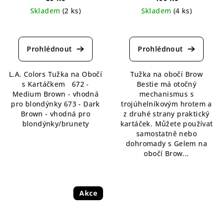
Skladem
(2 ks)
Skladem
(4 ks)
Průměrné
Průměrné
hodnocení
hodnocení
produktu
produktu
je
je
5,0
5,0
L.A. Colors Tužka na Obočí
Tužka na obočí Brow
z
z
s Kartáčkem 672 -
Bestie má otočný
5
5
Medium Brown - vhodná
mechanismus s
hvězdiček.
hvězdiček.
pro blondýnky 673 - Dark
trojúhelníkovým hrotem a
Brown - vhodná pro
z druhé strany praktický
blondýnky/brunety
kartáček. Můžete používat
samostatně nebo
dohromady s Gelem na
obočí Brow...
Akce