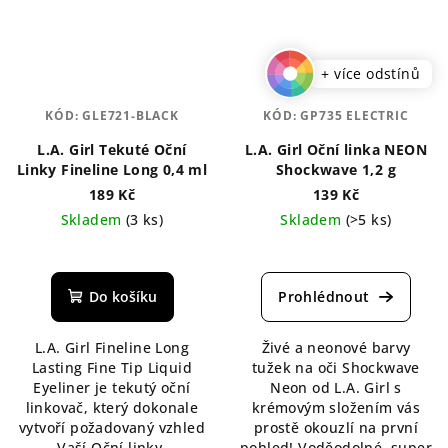
+ více odstínů
KÓD:
GLE721-BLACK
KÓD:
GP735 ELECTRIC
L.A. Girl Tekuté Oční
L.A. Girl Oční linka NEON
Linky Fineline Long 0,4 ml
Shockwave 1,2 g
189 Kč
139 Kč
Skladem
(3 ks)
Skladem
(>5 ks)
Průměrné
hodnocení
produktu
Do košíku
je
5,0
L.A. Girl Fineline Long
Živé a neonové barvy
z
Lasting Fine Tip Liquid
tužek na oči Shockwave
5
Eyeliner je tekutý oční
Neon od L.A. Girl s
hvězdiček.
linkovač, který dokonale
krémovým složením vás
vytvoří požadovaný vzhled
prostě okouzlí na první
Vaší Oční linky.
pohled! Voděodolné, super