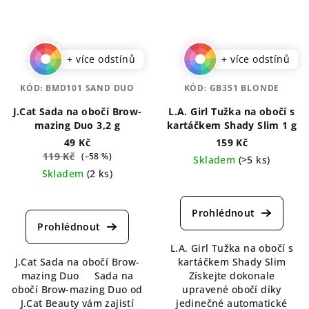
+ více odstínů
+ více odstínů
KÓD:
BMD101 SAND DUO
KÓD:
GB351 BLONDE
J.Cat Sada na obočí Brow-
L.A. Girl Tužka na obočí s
mazing Duo 3,2 g
kartáčkem Shady Slim 1 g
49 Kč
159 Kč
119 Kč
(–58 %)
Skladem
(>5 ks)
Skladem
(2 ks)
Průměrné
Průměrné
hodnocení
hodnocení
produktu
produktu
je
je
5,0
L.A. Girl Tužka na obočí s
5,0
z
J.Cat Sada na obočí Brow-
kartáčkem Shady Slim
z
5
mazing Duo Sada na
Získejte dokonale
5
hvězdiček.
obočí Brow-mazing Duo od
upravené obočí díky
hvězdiček.
J.Cat Beauty vám zajistí
jedinečné automatické