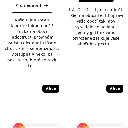
produktu
je
L.A. Girl Set It gel na obočí
5,0
Gel na obočí Set It! upraví
Vaše tajná zbraň
z
vaše obočí tak, aby
k perfektnímu obočí!
5
vypadalo co nejlépe.
Tužka na obočí
hvězdiček.
Jemný gel bez vůně
Indestructi’Brow vám
přirozeně zafixuje vaše
zajistí celodenní krásné
obočí bez pocitu...
obočí, které se nerozmaže.
Dostupná v několika
odstínech, které se hodí
ke...
Akce
Akce