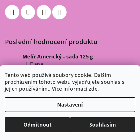
Poslední hodnocení produktů
Melír Americký - sada 125 g
Dana
|
Hodnocení produktu je 5 z 5 hvězdiček.
Tento web používá soubory cookie. Dalším
procházením tohoto webu vyjadřujete souhlas s
Odebírat newsletter
jejich používáním.. Více informací
zde
.
Vložte svůj e-mail a my vám budeme zasílat informace o
Nastavení
nových produktech na našem e-shopu.
Odmítnout
Souhlasím
E-mail
Vložením e-mailu souhlasíte s
podmínkami ochrany