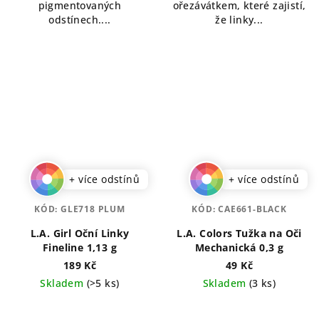
pigmentovaných
ořezávátkem, které zajistí,
odstínech....
že linky...
+ více odstínů
+ více odstínů
KÓD:
GLE718 PLUM
KÓD:
CAE661-BLACK
L.A. Girl Oční Linky
L.A. Colors Tužka na Oči
Fineline 1,13 g
Mechanická 0,3 g
189 Kč
49 Kč
Skladem
(>5 ks)
Skladem
(3 ks)
Průměrné
Průměrné