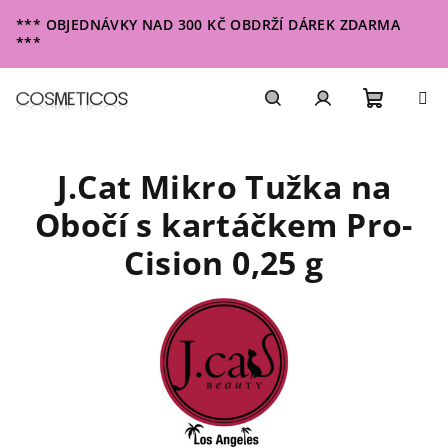
Přejít
*** OBJEDNÁVKY NAD 300 KČ OBDRŽÍ DÁREK ZDARMA
na
***
obsah
Nákupn
Hledat
Přihlášení
J.Cat Mikro Tužka na
košík
Obočí s kartáčkem Pro-
Cision 0,25 g