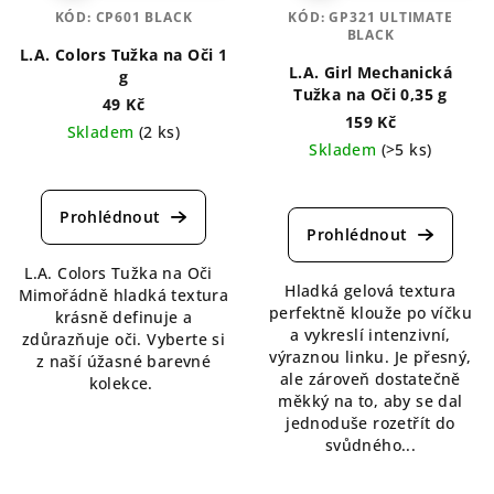
KÓD:
CP601 BLACK
KÓD:
GP321 ULTIMATE
BLACK
L.A. Colors Tužka na Oči 1
L.A. Girl Mechanická
g
Tužka na Oči 0,35 g
49 Kč
159 Kč
Skladem
(2 ks)
Skladem
(>5 ks)
Průměrné
Průměrné
hodnocení
hodnocení
produktu
produktu
je
je
5,0
L.A. Colors Tužka na Oči
5,0
z
Hladká gelová textura
Mimořádně hladká textura
z
5
perfektně klouže po víčku
krásně definuje a
5
hvězdiček.
a vykreslí intenzivní,
zdůrazňuje oči. Vyberte si
hvězdiček.
výraznou linku. Je přesný,
z naší úžasné barevné
ale zároveň dostatečně
kolekce.
měkký na to, aby se dal
jednoduše rozetřít do
svůdného...