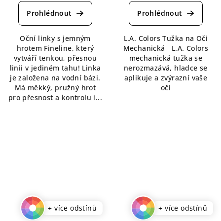
hodnocení
hodnocení
produktu
produktu
je
je
5,0
5,0
Oční linky s jemným
L.A. Colors Tužka na Oči
z
z
hrotem Fineline, který
Mechanická L.A. Colors
5
5
vytváří tenkou, přesnou
mechanická tužka se
hvězdiček.
hvězdiček.
linii v jediném tahu! Linka
nerozmazává, hladce se
je založena na vodní bázi.
aplikuje a zvýrazní vaše
Má měkký, pružný hrot
oči
pro přesnost a kontrolu i...
+ více odstínů
+ více odstínů