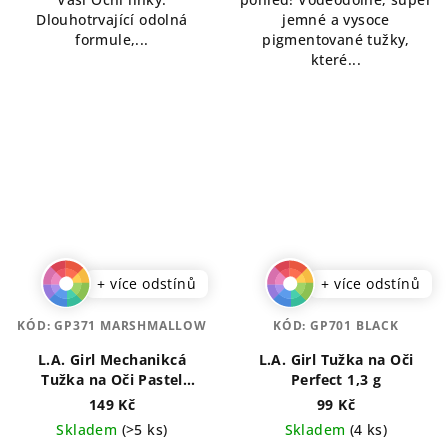
Dlouhotrvající odolná
jemné a vysoce
formule,...
pigmentované tužky,
které...
+ více odstínů
+ více odstínů
KÓD:
GP371 MARSHMALLOW
KÓD:
GP701 BLACK
L.A. Girl Mechanikcá
L.A. Girl Tužka na Oči
Tužka na Oči Pastel
Perfect 1,3 g
Dream 1,2 g
149 Kč
99 Kč
Skladem
(>5 ks)
Skladem
(4 ks)