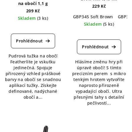
na obočí 1,1 g
229 Kč
209 Kč
GBP345 Soft Brown
GBP34
Skladem
(3 ks)
Skladem
(5 ks)
Průměrné
hodnocení
Průměrné
produktu
hodnocení
je
produktu
5,0
je
Pudrová tužka na obočí
z
5,0
Featherlite je vskutku
Hlásíme změnu hry při
5
z
jedinečná. Spojuje
úpravě obočí! S tímto
hvězdiček.
5
přirozený vzhled práškové
precizním perem s mikro
hvězdiček.
barvy na obočí se snadnou
tenkým hrotem vytvoříte
aplikací tužky. Získejte
naprosto přirozeně
definované, nadýchané
vypadající obočí. Ultra
obočí a...
přesnými tahy s detailní
pečlivostí...