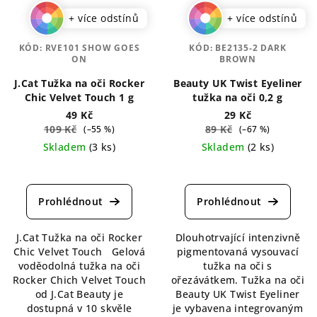
+ více odstínů
+ více odstínů
KÓD:
RVE101 SHOW GOES
KÓD:
BE2135-2 DARK
ON
BROWN
J.Cat Tužka na oči Rocker
Beauty UK Twist Eyeliner
Chic Velvet Touch 1 g
tužka na oči 0,2 g
49 Kč
29 Kč
109 Kč
89 Kč
(–55 %)
(–67 %)
Skladem
(3 ks)
Skladem
(2 ks)
Průměrné
Průměrné
hodnocení
hodnocení
produktu
produktu
je
je
5,0
5,0
J.Cat Tužka na oči Rocker
Dlouhotrvající intenzivně
z
z
Chic Velvet Touch Gelová
pigmentovaná vysouvací
5
5
voděodolná tužka na oči
tužka na oči s
hvězdiček.
hvězdiček.
Rocker Chich Velvet Touch
ořezávátkem. Tužka na oči
od J.Cat Beauty je
Beauty UK Twist Eyeliner
dostupná v 10 skvěle
je vybavena integrovaným