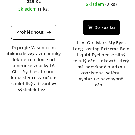
229 Kč
Skladem
(3 ks)
Skladem
(1 ks)
Průměrné
Průměrné
hodnocení
hodnocení
produktu
Do košíku
produktu
je
je
5,0
5,0
L. A. Girl Mark My Eyes
z
Dopřejte Vašim očím
z
Long Lasting Extreme Bold
5
dokonalé zvýraznění díky
5
Liquid Eyeliner je silný
hvězdiček.
tekuté oční lince od
hvězdiček.
tekutý oční linkovač, který
americké značky LA
má hedvábně hladkou
Girl. Rychleschnoucí
konzistenci saténu,
konzistence zaručuje
vyhlazuje bezchybně
spolehlivý a trvanlivý
oční...
výsledek bez...