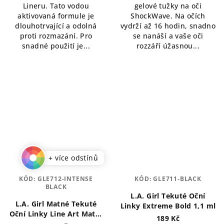
Lineru. Tato vodou
gelové tužky na oči
aktivovaná formule je
ShockWave. Na očích
dlouhotrvající a odolná
vydrží až 16 hodin, snadno
proti rozmazání. Pro
se nanáší a vaše oči
snadné použití je...
rozzáří úžasnou...
+ více odstínů
KÓD:
GLE712-INTENSE
KÓD:
GLE711-BLACK
BLACK
L.A. Girl Tekuté Oční
L.A. Girl Matné Tekuté
Linky Extreme Bold 1,1 ml
Oční Linky Line Art Matte
189 Kč
0,4 ml