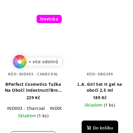
Novinka
+ více odstínů
KÓD:
IND003 - CHARCOAL
KÓD:
GBG390
BPerfect Cosmetics Tužka
L.A. Girl Set It gel na
Na Obočí Indestructi’Brow
obočí 2,5 ml
0,1 g
229 Kč
189 Kč
Skladem
(1 ks)
IND003 - Charcoal
IND005 - Irid Brown
Skladem
(1 ks)
Průměrné
Do košíku
hodnocení