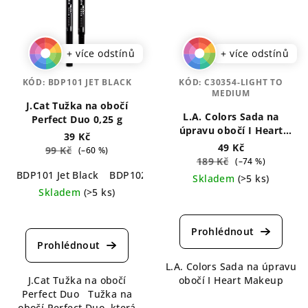
+ více odstínů
+ více odstínů
KÓD:
BDP101 JET BLACK
KÓD:
C30354-LIGHT TO
MEDIUM
J.Cat Tužka na obočí
L.A. Colors Sada na
Perfect Duo 0,25 g
úpravu obočí I Heart
39 Kč
Makeup 7 g
49 Kč
99 Kč
(–60 %)
189 Kč
(–74 %)
BDP101 Jet Black
BDP102 Charcoal
BDP103 Chestnut
B
Skladem
(>5 ks)
Skladem
(>5 ks)
Průměrné
Průměrné
hodnocení
hodnocení
produktu
produktu
je
je
5,0
L.A. Colors Sada na úpravu
5,0
z
J.Cat Tužka na obočí
obočí I Heart Makeup
z
5
Perfect Duo Tužka na
5
hvězdiček.
obočí Perfect Duo, která