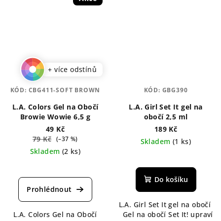
+ více odstínů
KÓD:
CBG411-SOFT BROWN
KÓD:
GBG390
L.A. Colors Gel na Obočí
L.A. Girl Set It gel na
Browie Wowie 6,5 g
obočí 2,5 ml
49 Kč
189 Kč
79 Kč
(–37 %)
Skladem
(1 ks)
Skladem
(2 ks)
Průměrné
hodnocení
Do košíku
produktu
je
L.A. Girl Set It gel na obočí
5,0
L.A. Colors Gel na Obočí
Gel na obočí Set It! upraví
z