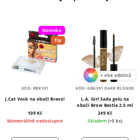
Novinka
Tip
+ více odstínů
KÓD:
BBK101
KÓD:
GBG381 DARK BLONDE
J.Cat Vosk na obočí Bravo!
L.A. Girl Sada gelu na
obočí Brow Bestie 2,5 ml
109 Kč
249 Kč
Momentálně nedostupné
Skladem
(>5 ks)
Průměrné
Průměrné
hodnocení
hodnocení