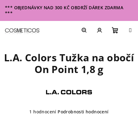
Přejít
*** OBJEDNÁVKY NAD 300 KČ OBDRŽÍ DÁREK ZDARMA
na
***
obsah
Nákupn
Hledat
Přihlášení
L.A. Colors Tužka na obočí
košík
On Point 1,8 g
Průměrné
1 hodnocení
Podrobnosti hodnocení
hodnocení
produktu
je
5,0