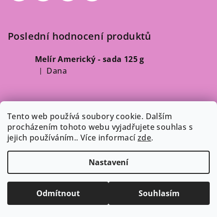
Poslední hodnocení produktů
Melír Americký - sada 125 g
Dana
|
Hodnocení produktu je 5 z 5 hvězdiček.
Odebírat newsletter
Tento web používá soubory cookie. Dalším
procházením tohoto webu vyjadřujete souhlas s
Vložte svůj e-mail a my vám budeme zasílat informace o
jejich používáním.. Více informací
zde
.
nových produktech na našem e-shopu.
Nastavení
E-mail
Vložením e-mailu souhlasíte s
podmínkami ochrany
Odmítnout
Souhlasím
osobních údajů