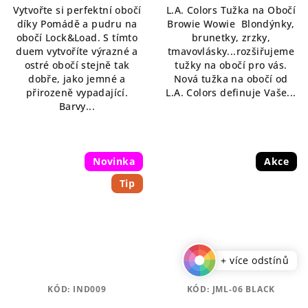
Vytvořte si perfektní obočí
L.A. Colors Tužka na Obočí
z
z
díky Pomádě a pudru na
Browie Wowie Blondýnky,
5
5
obočí Lock&Load. S tímto
brunetky, zrzky,
hvězdiček.
hvězdiček.
duem vytvoříte výrazné a
tmavovlásky...rozšiřujeme
ostré obočí stejně tak
tužky na obočí pro vás.
dobře, jako jemné a
Nová tužka na obočí od
přirozeně vypadající.
L.A. Colors definuje Vaše...
Barvy...
Novinka
Akce
Tip
+ více odstínů
KÓD:
IND009
KÓD:
JML-06 BLACK