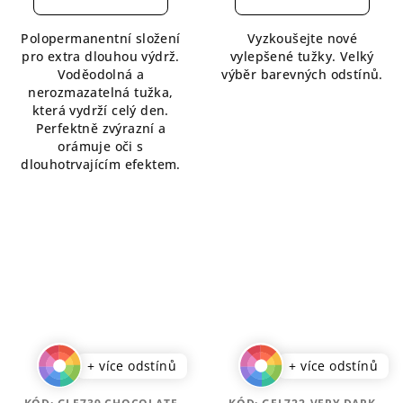
je
je
5,0
5,0
Polopermanentní složení
Vyzkoušejte nové
z
z
pro extra dlouhou výdrž.
vylepšené tužky. Velký
5
5
Voděodolná a
výběr barevných odstínů.
hvězdiček.
hvězdiček.
nerozmazatelná tužka,
která vydrží celý den.
Perfektně zvýrazní a
orámuje oči s
dlouhotrvajícím efektem.
+ více odstínů
+ více odstínů