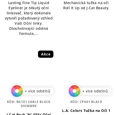
Lasting Fine Tip Liquid
Mechanická tužka na oči
z
Eyeliner je tekutý oční
Roll It Up od J.Cat Beauty.
5
linkovač, který dokonale
hvězdiček.
vytvoří požadovaný vzhled
Vaší Oční linky.
Dlouhotrvající odolná
formule,...
Akce
+ více odstínů
+ více odstínů
KÓD:
RG101 SABLE BLACK
KÓD:
CP601 BLACK
SHIMMER
L.A. Colors Tužka na Oči 1
J.Cat Rock 'N' Glitz Oční