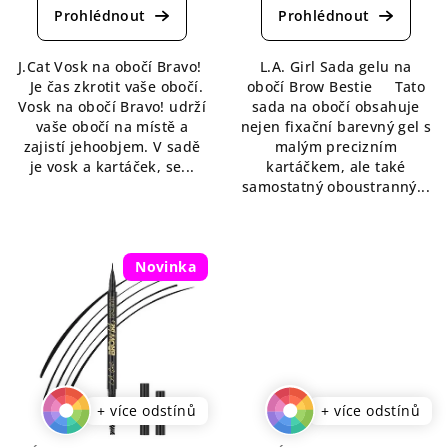
produktu
produktu
je
je
5,0
5,0
J.Cat Vosk na obočí Bravo!
L.A. Girl Sada gelu na
z
z
Je čas zkrotit vaše obočí.
obočí Brow Bestie Tato
5
5
Vosk na obočí Bravo! udrží
sada na obočí obsahuje
hvězdiček.
hvězdiček.
vaše obočí na místě a
nejen fixační barevný gel s
zajistí jehoobjem. V sadě
malým precizním
je vosk a kartáček, se...
kartáčkem, ale také
samostatný oboustranný...
Novinka
+ více odstínů
+ více odstínů