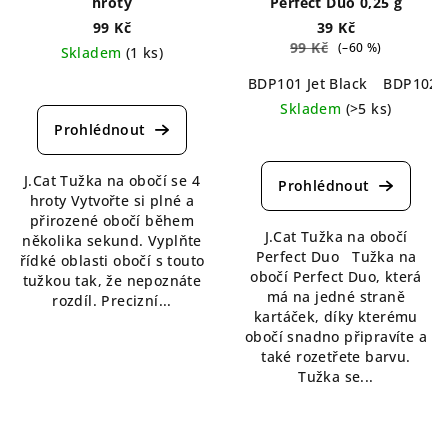
hroty
Perfect Duo 0,25 g
99 Kč
39 Kč
99 Kč
(–60 %)
Skladem
(1 ks)
BDP101 Jet Black
BDP102 C
Průměrné
hodnocení
Skladem
(>5 ks)
produktu
Průměrné
je
hodnocení
5,0
J.Cat Tužka na obočí se 4
produktu
z
hroty Vytvořte si plné a
je
5
přirozené obočí během
5,0
hvězdiček.
J.Cat Tužka na obočí
několika sekund. Vyplňte
z
Perfect Duo Tužka na
řídké oblasti obočí s touto
5
obočí Perfect Duo, která
tužkou tak, že nepoznáte
hvězdiček.
má na jedné straně
rozdíl. Precizní...
kartáček, díky kterému
obočí snadno připravíte a
také rozetřete barvu.
Tužka se...