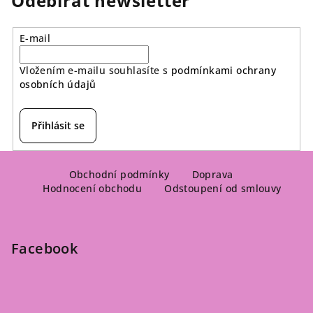
Odebírat newsletter
E-mail
Vložením e-mailu souhlasíte s
podmínkami ochrany
osobních údajů
Přihlásit se
Z
á
Obchodní podmínky
Doprava
Hodnocení obchodu
Odstoupení od smlouvy
p
a
t
Facebook
í