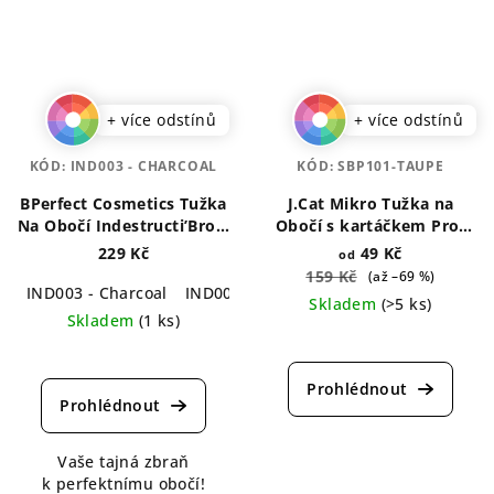
+ více odstínů
+ více odstínů
KÓD:
IND003 - CHARCOAL
KÓD:
SBP101-TAUPE
BPerfect Cosmetics Tužka
J.Cat Mikro Tužka na
Na Obočí Indestructi’Brow
Obočí s kartáčkem Pro-
0,1 g
Cision 0,25 g
229 Kč
49 Kč
od
159 Kč
(až –69 %)
IND003 - Charcoal
IND005 - Irid Brown
Skladem
(>5 ks)
Skladem
(1 ks)
Průměrné
Průměrné
hodnocení
hodnocení
produktu
produktu
je
je
5,0
5,0
z
Vaše tajná zbraň
z
5
k perfektnímu obočí!
5
hvězdiček.