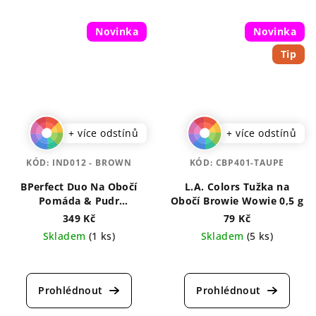
Novinka
Novinka
Tip
+ více odstínů
+ více odstínů
KÓD:
IND012 - BROWN
KÓD:
CBP401-TAUPE
BPerfect Duo Na Obočí
L.A. Colors Tužka na
Pomáda & Pudr
Obočí Browie Wowie 0,5 g
Indestructi’Brow Lock &
349 Kč
79 Kč
Load 4 g
Skladem
(1 ks)
Skladem
(5 ks)
Průměrné
Průměrné
hodnocení
hodnocení
produktu
produktu
je
je
5,0
5,0