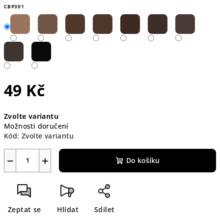
CBP391
49 Kč
Měrná
Zvolte variantu
cena:
Možnosti doručení
Kód:
Zvolte variantu
−
+
Do košíku
Zeptat se
Hlídat
Sdílet