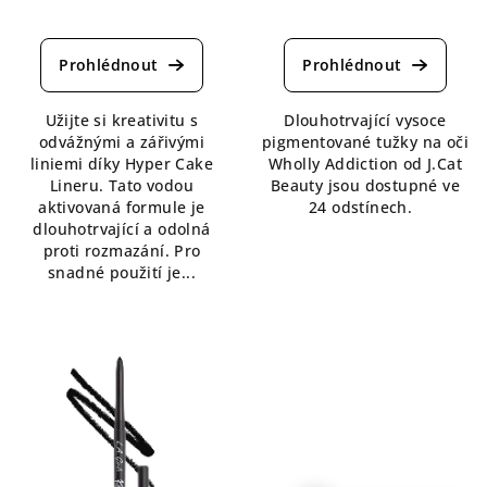
Průměrné
Průměrné
hodnocení
hodnocení
produktu
produktu
je
je
5,0
5,0
Užijte si kreativitu s
Dlouhotrvající vysoce
z
z
odvážnými a zářivými
pigmentované tužky na oči
5
5
liniemi díky Hyper Cake
Wholly Addiction od J.Cat
hvězdiček.
hvězdiček.
Lineru. Tato vodou
Beauty jsou dostupné ve
aktivovaná formule je
24 odstínech.
dlouhotrvající a odolná
proti rozmazání. Pro
snadné použití je...