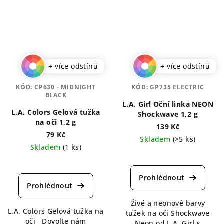
+ více odstínů
+ více odstínů
KÓD:
CP630 - MIDNIGHT
KÓD:
GP735 ELECTRIC
BLACK
L.A. Girl Oční linka NEON
L.A. Colors Gelová tužka
Shockwave 1,2 g
na oči 1,2 g
139 Kč
79 Kč
Skladem
(>5 ks)
Skladem
(1 ks)
Průměrné
Průměrné
hodnocení
hodnocení
produktu
produktu
je
je
5,0
5,0
Živé a neonové barvy
z
L.A. Colors Gelová tužka na
z
tužek na oči Shockwave
5
oči Dovolte nám
5
Neon od L.A. Girl s