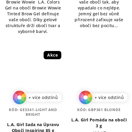
Browie Wowie L.A. Colors
vaše obočí tak, aby
5
Gel na obočí Browie Wowie
vypadalo co nejlépe.
hvězdiček.
Tinted Brow Gel definuje
Jemný gel bez vůně
vaše obočí. Díky gelové
přirozeně zafixuje vaše
struktuře drží obočí tvar a
obočí bez pocitu...
vyborně barví.
Akce
+ více odstínů
+ více odstínů
KÓD:
GES341-LIGHT AND
KÓD:
GBP361 BLONDE
BRIGHT
L.A. Girl Pomáda na obočí
L.A. Girl Sada na Úpravu
3 g
Obočí Inspiring 85 g