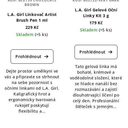
KÓD:
GLE739 CHOCOLATE
KÓD:
GEL722-VERY DARK
BROWN
L.A. Girl Gelové Oční
L.A. Girl Linkovač Artist
Linky Kit 3 g
Brush Pen 1 ml
179 Kč
229 Kč
Skladem
(>5 ks)
Skladem
(>5 ks)
Průměrné
Průměrné
hodnocení
hodnocení
produktu
produktu
je
je
5,0
4,3
Tato gelová linka má
z
Dejte prostor umělkyni ve
z
bohaté, krémové a
5
vás a připravte se strhnout
5
voděodolné složení, které
hvězdiček.
na sebe pozornost s
hvězdiček.
se hladce nanáší bez
očními linkami od L.A. Girl.
rozmazávání a zajistí
Kaligrafický hrot a
dlouhotrvající líčení po
ergonomicky tvarovaná
celý den. Profesionální
rukojeť poskytují
štěteček s jemným...
flexibilitu a...