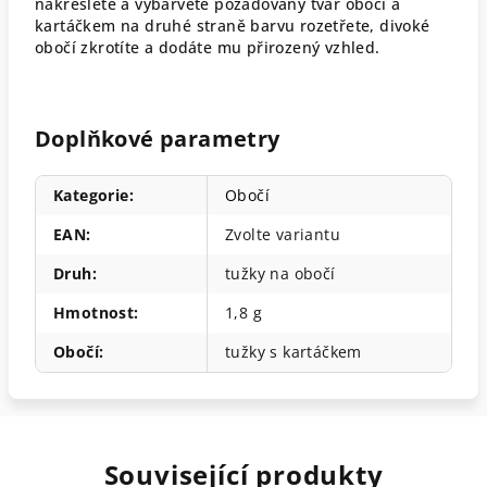
nakreslete a vybarvěte požadovaný tvar obočí a
kartáčkem na druhé straně barvu rozetřete, divoké
obočí zkrotíte a dodáte mu přirozený vzhled.
Doplňkové parametry
Kategorie
:
Obočí
EAN
:
Zvolte variantu
Druh
:
tužky na obočí
Hmotnost
:
1,8 g
Obočí
:
tužky s kartáčkem
Související produkty