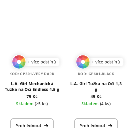
+ více odstínů
+ více odstínů
KÓD:
GP301-VERY DARK
KÓD:
GP601-BLACK
L.A. Girl Mechanická
L.A. Girl Tužka na Oči 1,3
Tužka na Oči Endless 4,5 g
g
79 Kč
49 Kč
Skladem
(>5 ks)
Skladem
(4 ks)
Průměrné
Průměrné
hodnocení
hodnocení
produktu
produktu