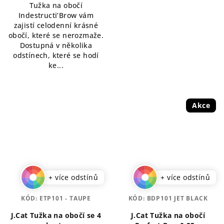
Tužka na obočí
hvězdiček.
Indestructi’Brow vám
zajistí celodenní krásné
obočí, které se nerozmaže.
Dostupná v několika
odstínech, které se hodí
ke...
Akce
+ více odstínů
+ více odstínů
KÓD:
ETP101 - TAUPE
KÓD:
BDP101 JET BLACK
J.Cat Tužka na obočí se 4
J.Cat Tužka na obočí