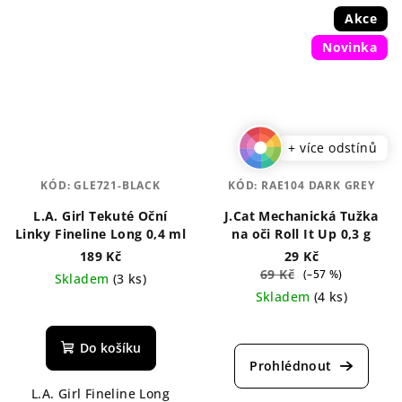
Akce
Novinka
+ více odstínů
KÓD:
GLE721-BLACK
KÓD:
RAE104 DARK GREY
L.A. Girl Tekuté Oční
J.Cat Mechanická Tužka
Linky Fineline Long 0,4 ml
na oči Roll It Up 0,3 g
189 Kč
29 Kč
69 Kč
(–57 %)
Skladem
(3 ks)
Skladem
(4 ks)
Průměrné
hodnocení
Do košíku
produktu
je
L.A. Girl Fineline Long
5,0