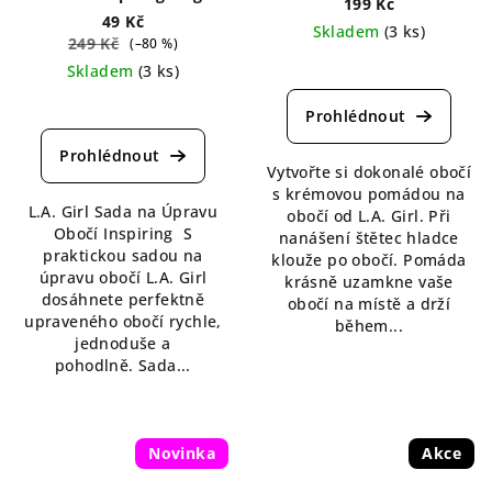
199 Kč
49 Kč
Skladem
(3 ks)
249 Kč
(–80 %)
Průměrné
Skladem
(3 ks)
hodnocení
Průměrné
produktu
hodnocení
je
produktu
5,0
je
Vytvořte si dokonalé obočí
z
4,8
s krémovou pomádou na
5
L.A. Girl Sada na Úpravu
z
obočí od L.A. Girl. Při
hvězdiček.
Obočí Inspiring S
5
nanášení štětec hladce
praktickou sadou na
hvězdiček.
klouže po obočí. Pomáda
úpravu obočí L.A. Girl
krásně uzamkne vaše
dosáhnete perfektně
obočí na místě a drží
upraveného obočí rychle,
během...
jednoduše a
pohodlně. Sada...
Novinka
Akce