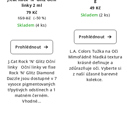
g
linky 2 ml
49 Kč
79 Kč
Skladem
(2 ks)
159 Kč
(–50 %)
Průměrné
Skladem
(4 ks)
hodnocení
Průměrné
produktu
hodnocení
je
produktu
5,0
je
L.A. Colors Tužka na Oči
z
5,0
Mimořádně hladká textura
5
J.Cat Rock 'N' Glitz Oční
z
krásně definuje a
hvězdiček.
linky Oční linky ve fixe
5
zdůrazňuje oči. Vyberte si
Rock 'N' Glitz Diamond
hvězdiček.
z naší úžasné barevné
Dazzle jsou dostupné v 7
kolekce.
vysoce pigmentovaných
třpytivých odstínech a 1
matném černém.
Vhodné...