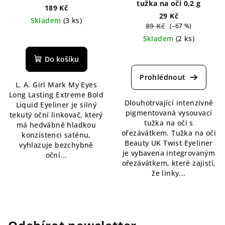
tužka na oči 0,2 g
189 Kč
29 Kč
Skladem
(3 ks)
89 Kč
(–67 %)
Průměrné
Skladem
(2 ks)
hodnocení
Průměrné
produktu
Do košíku
hodnocení
je
produktu
5,0
L. A. Girl Mark My Eyes
je
z
Long Lasting Extreme Bold
5,0
5
Dlouhotrvající intenzivně
Liquid Eyeliner je silný
z
hvězdiček.
pigmentovaná vysouvací
tekutý oční linkovač, který
5
tužka na oči s
má hedvábně hladkou
hvězdiček.
ořezávátkem. Tužka na oči
konzistenci saténu,
Beauty UK Twist Eyeliner
vyhlazuje bezchybně
je vybavena integrovaným
oční...
ořezávátkem, které zajistí,
že linky...