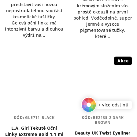
hvězdiček.
představit vaši novou
hvězdiček.
krémovým složením vás
nepostradatelnou součást
prostě okouzlí na první
kosmetické taštičky.
pohled! Voděodolné, super
Gelová oční linka má
jemné a vysoce
intenzivní barvu a dlouhou
pigmentované tužky,
výdrž na...
které...
Akce
+ více odstínů
KÓD:
GLE711-BLACK
KÓD:
BE2135-2 DARK
BROWN
L.A. Girl Tekuté Oční
Beauty UK Twist Eyeliner
Linky Extreme Bold 1,1 ml