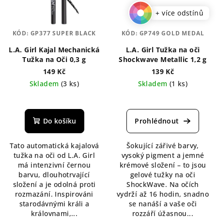
+ více odstínů
KÓD:
GP377 SUPER BLACK
KÓD:
GP749 GOLD MEDAL
L.A. Girl Kajal Mechanická
L.A. Girl Tužka na oči
Tužka na Oči 0,3 g
Shockwave Metallic 1,2 g
149 Kč
139 Kč
Skladem
(3 ks)
Skladem
(1 ks)
Průměrné
Průměrné
hodnocení
hodnocení
produktu
produktu
Do košíku
je
je
5,0
4,5
Tato automatická kajalová
Šokující zářivé barvy,
z
z
tužka na oči od L.A. Girl
vysoký pigment a jemné
5
5
má intenzivní černou
krémové složení – to jsou
hvězdiček.
hvězdiček.
barvu, dlouhotrvající
gelové tužky na oči
složení a je odolná proti
ShockWave. Na očích
rozmazání. Inspirováni
vydrží až 16 hodin, snadno
starodávnými králi a
se nanáší a vaše oči
královnami,...
rozzáří úžasnou...