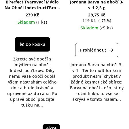
BPerfect Tvarovací Mýdlo
Jordana Barva na obočí 3-
Na Obočí Indestructi’Brow
v-1 2,5 g
30 g
279 Kč
29,75 Kč
119 Kč
(–75 %)
Skladem
(1 ks)
Skladem
(>5 ks)
Průměrné
hodnocení
Průměrné
produktu
hodnocení
Do košíku
je
produktu
4,3
je
Zkroťte své obočí s
z
4,7
mýdlem na obočí
Jordana Barva na obočí 3-
5
z
Indestructi’brow. Díky
v-1 Tento multifunkční
hvězdiček.
5
němu vaše obočí odolá
produkt nesmí chybět v
hvězdiček.
všem nástrahám celého
žádné kosmetické sbírce!
dne a bude krásné a
Barva na obočí - oční stíny
upravené až do rána. Po
- oční linka, to vše se
úpravě obočí použijte
skrývá v tomto malém...
tužku na...
Akce