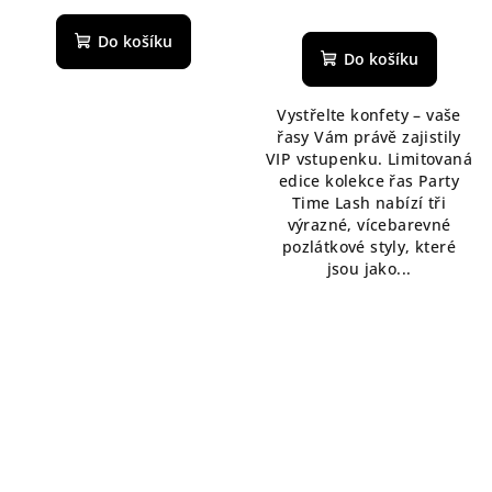
Průměrné
hodnocení
Do košíku
produktu
Do košíku
je
5,0
Vystřelte konfety – vaše
z
řasy Vám právě zajistily
5
VIP vstupenku. Limitovaná
hvězdiček.
edice kolekce řas Party
Time Lash nabízí tři
výrazné, vícebarevné
pozlátkové styly, které
jsou jako...