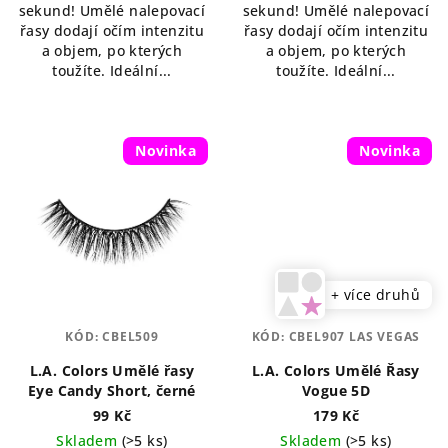
sekund! Umělé nalepovací
sekund! Umělé nalepovací
řasy dodají očím intenzitu
řasy dodají očím intenzitu
a objem, po kterých
a objem, po kterých
toužíte. Ideální...
toužíte. Ideální...
Novinka
Novinka
+ více druhů
KÓD:
CBEL509
KÓD:
CBEL907 LAS VEGAS
L.A. Colors Umělé řasy
L.A. Colors Umělé Řasy
Eye Candy Short, černé
Vogue 5D
99 Kč
179 Kč
Skladem
(>5 ks)
Skladem
(>5 ks)