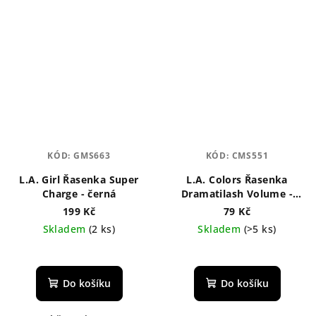
KÓD:
GMS663
KÓD:
CMS551
L.A. Girl Řasenka Super
L.A. Colors Řasenka
Charge - černá
Dramatilash Volume -
černá 6 ml
199 Kč
79 Kč
Skladem
(2 ks)
Skladem
(>5 ks)
Průměrné
hodnocení
produktu
Do košíku
Do košíku
je
5,0