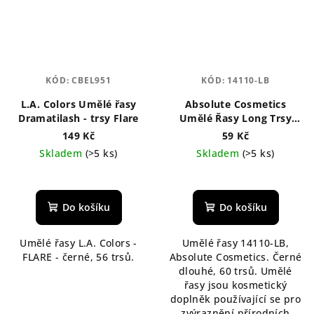
KÓD:
CBEL951
KÓD:
14110-LB
L.A. Colors Umělé řasy
Absolute Cosmetics
Dramatilash - trsy Flare
Umělé Řasy Long Trsy
Black Edition 14110-LB
149 Kč
59 Kč
Skladem
(>5 ks)
Skladem
(>5 ks)
Do košíku
Do košíku
Umělé řasy L.A. Colors -
Umělé řasy 14110-LB,
FLARE - černé, 56 trsů.
Absolute Cosmetics. Černé
dlouhé, 60 trsů. Umělé
řasy jsou kosmetický
doplněk používající se pro
zvýraznění přírodních