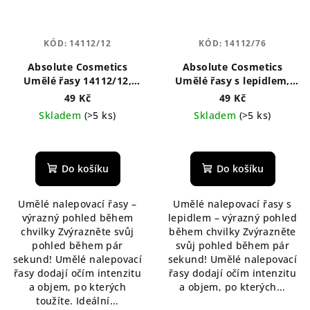
KÓD:
14112/12
KÓD:
14112/76
Absolute Cosmetics
Absolute Cosmetics
Umělé řasy 14112/12,
Umělé řasy s lepidlem,
černé
14112/76, černé
49 Kč
49 Kč
Skladem
(>5 ks)
Skladem
(>5 ks)
Do košíku
Do košíku
Umělé nalepovací řasy –
Umělé nalepovací řasy s
výrazný pohled během
lepidlem – výrazný pohled
chvilky Zvýrazněte svůj
během chvilky Zvýrazněte
pohled během pár
svůj pohled během pár
sekund! Umělé nalepovací
sekund! Umělé nalepovací
řasy dodají očím intenzitu
řasy dodají očím intenzitu
a objem, po kterých
a objem, po kterých...
toužíte. Ideální...