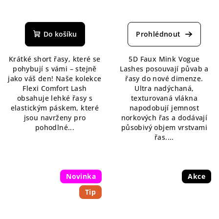
Průměrné
hodnocení
produktu
Do košíku
je
5,0
Krátké short řasy, které se
5D Faux Mink Vogue
z
pohybují s vámi – stejně
Lashes posouvají půvab a
5
jako váš den! Naše kolekce
řasy do nové dimenze.
hvězdiček.
Flexi Comfort Lash
Ultra nadýchaná,
obsahuje lehké řasy s
texturovaná vlákna
elastickým páskem, které
napodobují jemnost
jsou navrženy pro
norkových řas a dodávají
pohodlné...
působivý objem vrstvami
řas....
Novinka
Akce
Tip