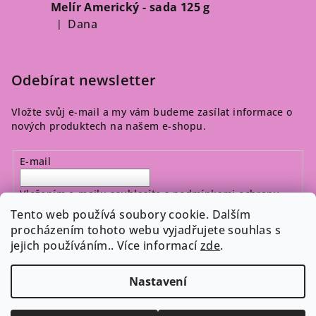
Melír Americký - sada 125 g
Dana
|
Hodnocení produktu je 5 z 5 hvězdiček.
Odebírat newsletter
Vložte svůj e-mail a my vám budeme zasílat informace o
nových produktech na našem e-shopu.
E-mail
Vložením e-mailu souhlasíte s
podmínkami ochrany
osobních údajů
Tento web používá soubory cookie. Dalším
procházením tohoto webu vyjadřujete souhlas s
jejich používáním.. Více informací
zde
.
Přihlásit se
Nastavení
Copyright 2026
Cosmeticos.cz
. Všechna práva vyhrazena.
Upravit nastavení cookies