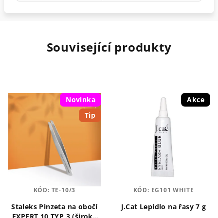
Související produkty
Novinka
Akce
Tip
KÓD:
TE-10/3
KÓD:
EG101 WHITE
Staleks Pinzeta na obočí
J.Cat Lepidlo na řasy 7 g
EXPERT 10 TYP 3 (široká