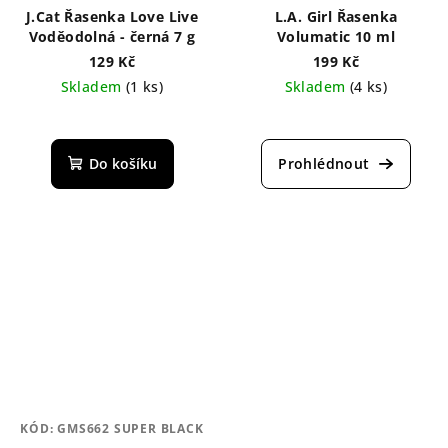
J.Cat Řasenka Love Live
L.A. Girl Řasenka
Voděodolná - černá 7 g
Volumatic 10 ml
129 Kč
199 Kč
Skladem
(1 ks)
Skladem
(4 ks)
Průměrné
hodnocení
produktu
Do košíku
je
4,0
z
5
hvězdiček.
KÓD:
GMS662 SUPER BLACK