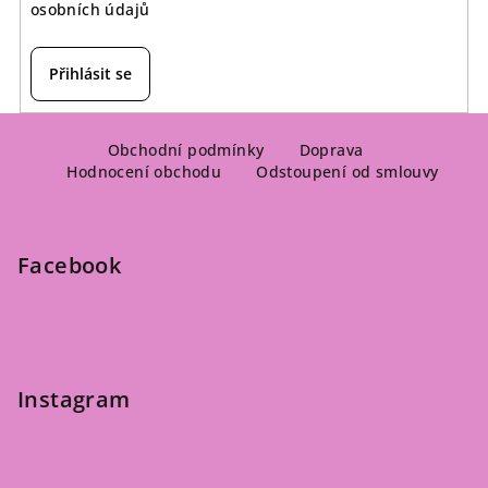
osobních údajů
Přihlásit se
Z
á
Obchodní podmínky
Doprava
Hodnocení obchodu
Odstoupení od smlouvy
p
a
t
Facebook
í
Instagram