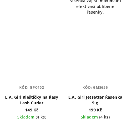
řasenka zajistí maximální
efekt vaší oblíbené
řasenky.
KÓD:
GPC402
KÓD:
GMS656
L.A. Girl Kleštičky na Řasy
L.A. Girl Jetsetter Řasenka
Lash Curler
9 g
149 Kč
199 Kč
Skladem
(4 ks)
Skladem
(4 ks)
Průměrné