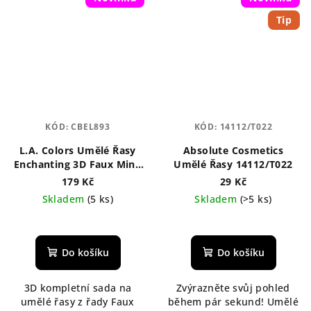
Tip
KÓD:
CBEL893
KÓD:
14112/T022
L.A. Colors Umělé Řasy
Absolute Cosmetics
Enchanting 3D Faux Mink
Umělé Řasy 14112/T022
Lash Kit
179 Kč
29 Kč
Skladem
(5 ks)
Skladem
(>5 ks)
Průměrné
hodnocení
produktu
Do košíku
Do košíku
je
5,0
3D kompletní sada na
Zvýrazněte svůj pohled
z
umělé řasy z řady Faux
během pár sekund! Umělé
5