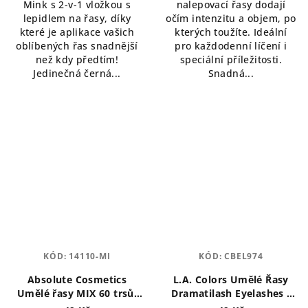
Mink s 2-v-1 vložkou s
nalepovací řasy dodají
hvězdiček.
lepidlem na řasy, díky
očím intenzitu a objem, po
které je aplikace vašich
kterých toužíte. Ideální
oblíbených řas snadnější
pro každodenní líčení i
než kdy předtím!
speciální příležitosti.
Jedinečná černá...
Snadná...
KÓD:
14110-MI
KÓD:
CBEL974
Absolute Cosmetics
L.A. Colors Umělé Řasy
Umělé řasy MIX 60 trsů,
Dramatilash Eyelashes -
černé
Delightful