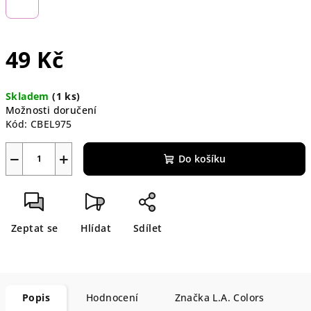
49 Kč
Měrná
Skladem
(1 ks)
cena:
Možnosti doručení
Kód:
CBEL975
−
+
Do košíku
Zeptat se
Hlídat
Sdílet
Popis
Hodnocení
Značka
L.A. Colors