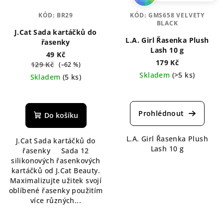
KÓD:
BR29
KÓD:
GMS658 VELVETY
BLACK
J.Cat Sada kartáčků do
L.A. Girl Řasenka Plush
řasenky
Lash 10 g
49 Kč
179 Kč
129 Kč
(–62 %)
Skladem
(>5 ks)
Skladem
(5 ks)
Průměrné
hodnocení
produktu
Do košíku
je
5,0
L.A. Girl Řasenka Plush
J.Cat Sada kartáčků do
z
Lash 10 g
řasenky Sada 12
5
silikonových řasenkových
hvězdiček.
kartáčků od J.Cat Beauty.
Maximalizujte užitek svojí
oblíbené řasenky použitím
více různých...