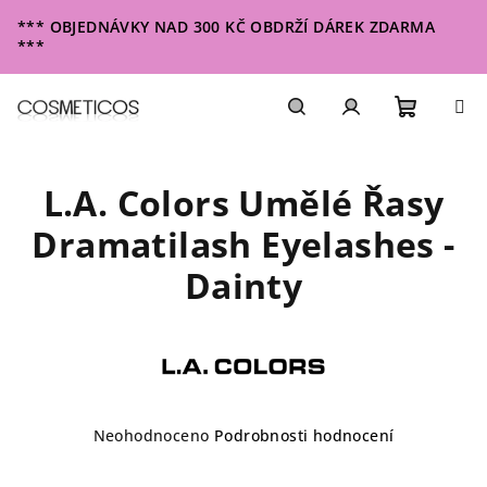
Přejít
*** OBJEDNÁVKY NAD 300 KČ OBDRŽÍ DÁREK ZDARMA
na
***
obsah
Nákupn
Hledat
Přihlášení
L.A. Colors Umělé Řasy
košík
Dramatilash Eyelashes -
Dainty
Průměrné
Neohodnoceno
Podrobnosti hodnocení
hodnocení
produktu