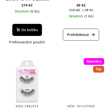
šikmá)
219 Kč
49 Kč
119 Kč
(–58 %)
Skladem
(5 ks)
Skladem
(1 ks)
Do košíku
Profesionální použití
Novinka
Tip
KÓD:
CBEL973
KÓD:
14112/T020