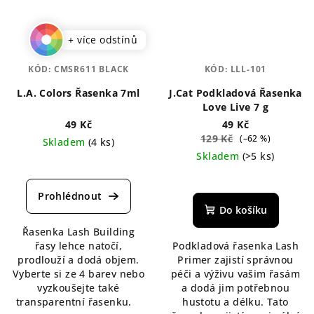
+ více odstínů
KÓD:
CMSR611 BLACK
KÓD:
LLL-101
L.A. Colors Řasenka 7ml
J.Cat Podkladová Řasenka
Love Live 7 g
49 Kč
49 Kč
129 Kč
(–62 %)
Skladem
(4 ks)
Skladem
(>5 ks)
Průměrné
hodnocení
produktu
je
Do košíku
4,6
Řasenka Lash Building
z
řasy lehce natočí,
Podkladová řasenka Lash
5
prodlouží a dodá objem.
Primer zajistí správnou
hvězdiček.
Vyberte si ze 4 barev nebo
péči a výživu vašim řasám
vyzkoušejte také
a dodá jim potřebnou
transparentní řasenku.
hustotu a délku. Tato