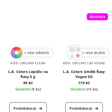
Novinka
+ více odstínů
+ více druhů
KÓD:
CBEL940 CLEAR
KÓD:
CBEL907 LAS VEGAS
L.A. Colors Lepidlo na
L.A. Colors Umělé Řasy
Řasy 5 g
Vogue 5D
99 Kč
179 Kč
Skladem
(5 ks)
Skladem
(>5 ks)
Průměrné
Průměrné
hodnocení
hodnocení
produktu
produktu