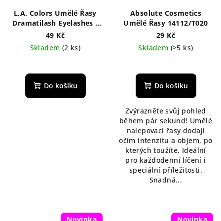
L.A. Colors Umělé Řasy
Absolute Cosmetics
Dramatilash Eyelashes -
Umělé Řasy 14112/T020
Dolly
49 Kč
29 Kč
Skladem
(2 ks)
Skladem
(>5 ks)
Do košíku
Do košíku
Zvýrazněte svůj pohled
během pár sekund! Umělé
nalepovací řasy dodají
očím intenzitu a objem, po
kterých toužíte. Ideální
pro každodenní líčení i
speciální příležitosti.
Snadná...
Novinka
Novinka