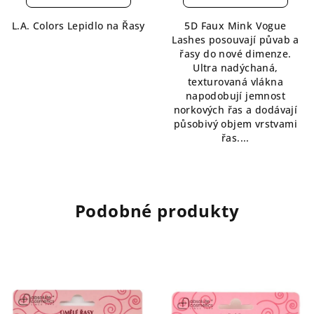
je
je
5,0
5,0
L.A. Colors Lepidlo na Řasy
5D Faux Mink Vogue
z
z
Lashes posouvají půvab a
5
5
řasy do nové dimenze.
hvězdiček.
hvězdiček.
Ultra nadýchaná,
texturovaná vlákna
napodobují jemnost
norkových řas a dodávají
působivý objem vrstvami
řas....
Podobné produkty