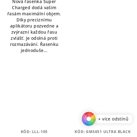
Nová řasenka Super
z
Charged dodá vašim
5
řasám maximální objem.
hvězdiček.
Díky preciznímu
aplikátoru pozvedne a
zvýrazní každou řasu
zvlášť. Je odolná proti
rozmazávání. Řasenku
jednoduše...
+ více odstínů
KÓD:
LLL-105
KÓD:
GMS651 ULTRA BLACK