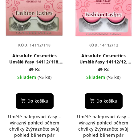
KÓD:
14112/118
KÓD:
14112/12
Absolute Cosmetics
Absolute Cosmetics
Umělé řasy 14112/118,
Umělé řasy 14112/12,
černé
černé
49 Kč
49 Kč
Skladem
(>5 ks)
Skladem
(>5 ks)
Do košíku
Do košíku
Umělé nalepovací řasy –
Umělé nalepovací řasy –
výrazný pohled během
výrazný pohled během
chvilky Zvýrazněte svůj
chvilky Zvýrazněte svůj
pohled během pár
pohled během pár