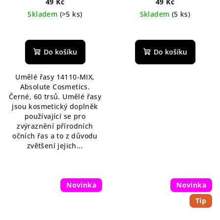
49 Kč
49 Kč
Skladem
(>5 ks)
Skladem
(5 ks)
Do košíku
Do košíku
Umělé řasy 14110-MIX,
Absolute Cosmetics.
Černé, 60 trsů. Umělé řasy
jsou kosmetický doplněk
používající se pro
zvýraznění přírodních
očních řas a to z důvodu
zvětšení jejich...
Novinka
Novinka
Tip