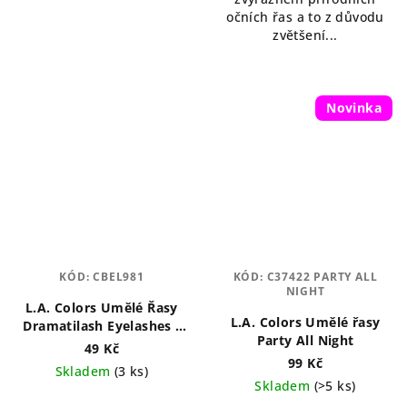
očních řas a to z důvodu
zvětšení...
Novinka
KÓD:
CBEL981
KÓD:
C37422 PARTY ALL
NIGHT
L.A. Colors Umělé Řasy
L.A. Colors Umělé řasy
Dramatilash Eyelashes -
Party All Night
Daring
49 Kč
99 Kč
Skladem
(3 ks)
Skladem
(>5 ks)