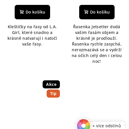
hodnocení
produktu
Do košíku
Do košíku
je
5,0
Kleštičky na řasy od L.A.
Řasenka Jetsetter dodá
z
Girl, které snadno a
vašim řasám objem a
5
krásně natvarují i natočí
krásně je prodlouží.
hvězdiček.
vaše řasy.
Řasenka rychle zasychá,
nerozmazává se a vydrží
na očích celý den i celou
noc!
Akce
Tip
+ více odstínů