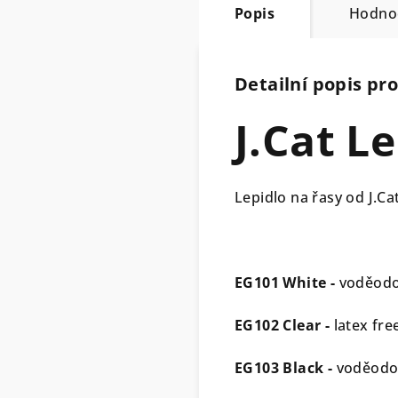
Popis
Hodno
Detailní popis pr
J.Cat L
Lepidlo na řasy od J.C
EG101 White -
voděodol
EG102 Clear -
latex free
EG103 Black -
voděodol