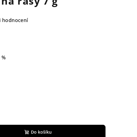
 na řasy 7 g
i hodnocení
8 %
Do košíku