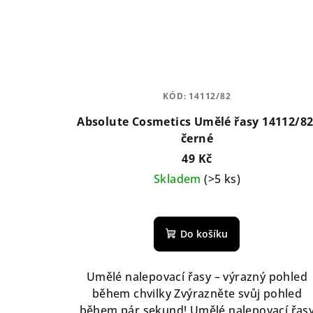
KÓD:
14112/82
Absolute Cosmetics Umělé řasy 14112/82
černé
49 Kč
Skladem
(>5 ks)
Do košíku
Umělé nalepovací řasy – výrazný pohled
během chvilky Zvýrazněte svůj pohled
během pár sekund! Umělé nalepovací řas