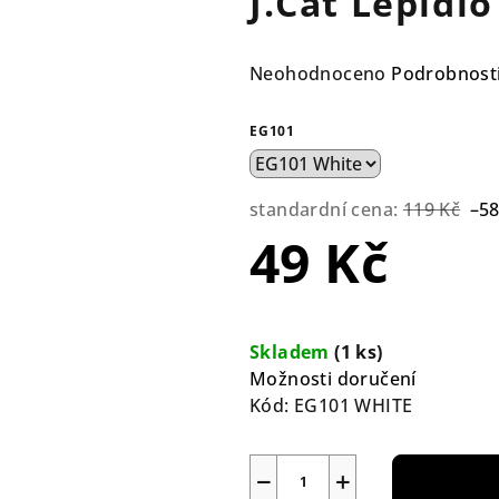
J.Cat Lepidlo
Průměrné
Neohodnoceno
Podrobnost
hodnocení
produktu
EG101
je
0,0
z
standardní cena:
119 Kč
–5
5
49 Kč
hvězdiček.
Měrná
cena:
Skladem
(1 ks)
Možnosti doručení
Kód:
EG101 WHITE
−
+