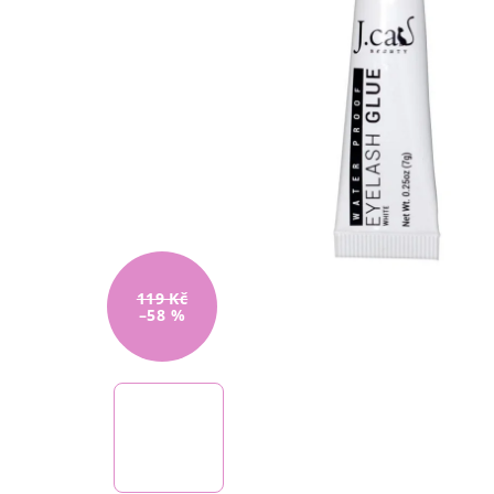
119 Kč
–58 %