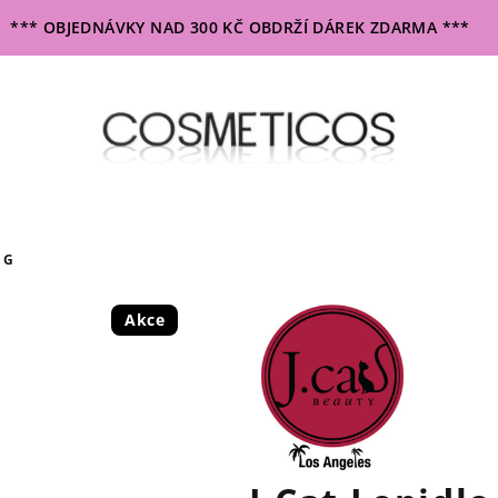
*** OBJEDNÁVKY NAD 300 KČ OBDRŽÍ DÁREK ZDARMA ***
 G
Akce