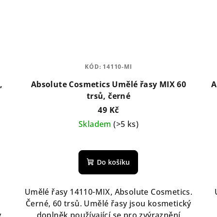
KÓD:
14110-MI
,
Absolute Cosmetics Umělé řasy MIX 60
A
trsů, černé
49 Kč
Skladem
(>5 ks)
Do košíku
Umělé řasy 14110-MIX, Absolute Cosmetics.
Černé, 60 trsů. Umělé řasy jsou kosmetický
y
doplněk používající se pro zvýraznění