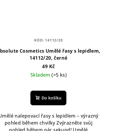
KÓD:
14112/20
bsolute Cosmetics Umělé řasy s lepidlem,
14112/20, černé
49 Kč
Skladem
(>5 ks)
Do košíku
Umělé nalepovací řasy s lepidlem – výrazný
pohled během chvilky Zvýrazněte svůj
pohled během pár sekund! Umělé