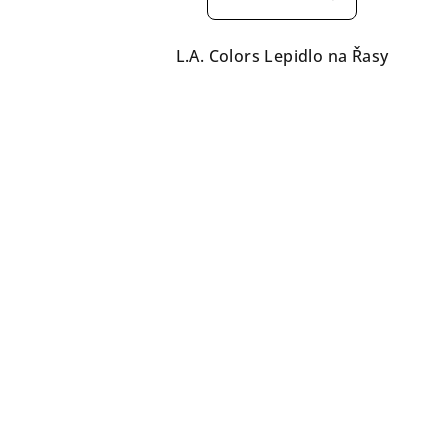
je
5,0
L.A. Colors Lepidlo na Řasy
z
5
hvězdiček.