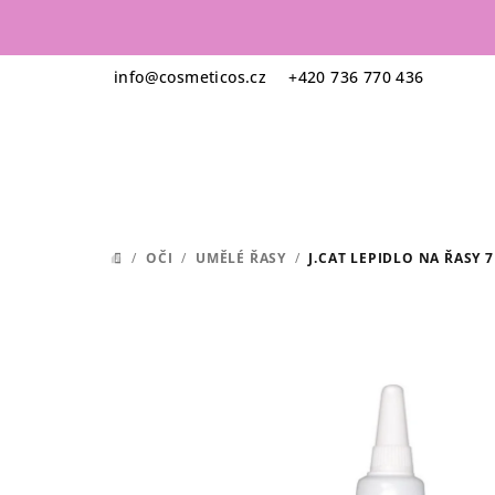
Přejít
na
obsah
info
@
cosmeticos.cz
+420 736 770 436
/
OČI
/
UMĚLÉ ŘASY
/
J.CAT LEPIDLO NA ŘASY 7
DOMŮ