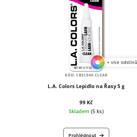
+ více odstín
KÓD:
CBEL940 CLEAR
L.A. Colors Lepidlo na Řasy 5 g
99 Kč
Skladem
(5 ks)
Průměrné
hodnocení
produktu