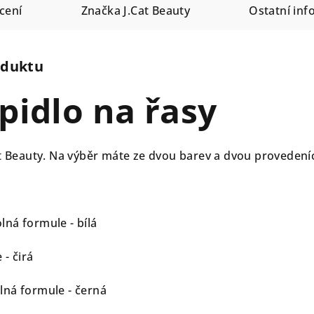
cení
Značka
J.Cat Beauty
Ostatní in
oduktu
epidlo na řasy
at Beauty. Na výběr máte ze dvou barev a dvou provedení
ná formule - bílá
 - čirá
ná formule - černá