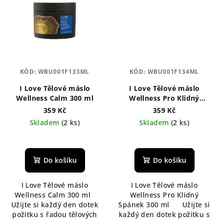
KÓD:
WBU001F133ML
KÓD:
WBU001F134ML
I Love Tělové máslo
I Love Tělové máslo
Wellness Calm 300 ml
Wellness Pro Klidný
Spánek 300 ml
359 Kč
359 Kč
Skladem
(2 ks)
Skladem
(2 ks)
Do košíku
Do košíku
I Love Tělové máslo
I Love Tělové máslo
Wellness Calm 300 ml
Wellness Pro Klidný
Užijte si každý den dotek
Spánek 300 ml Užijte si
požitku s řadou tělových
každý den dotek požitku s