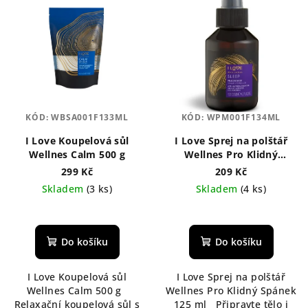
KÓD:
WBSA001F133ML
KÓD:
WPM001F134ML
I Love Koupelová sůl
I Love Sprej na polštář
Wellnes Calm 500 g
Wellnes Pro Klidný
Spánek 125 ml
299 Kč
209 Kč
Skladem
(3 ks)
Skladem
(4 ks)
Průměrné
hodnocení
produktu
Do košíku
Do košíku
je
5,0
I Love Koupelová sůl
I Love Sprej na polštář
z
Wellnes Calm 500 g
Wellnes Pro Klidný Spánek
5
Relaxační koupelová sůl s
125 ml Připravte tělo i
hvězdiček.