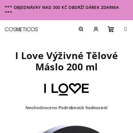
Přejít
*** OBJEDNÁVKY NAD 300 KČ OBDRŽÍ DÁREK ZDARMA
na
***
obsah
Nákupn
Hledat
Přihlášení
I Love Výživné Tělové
košík
Máslo 200 ml
Průměrné
Neohodnoceno
Podrobnosti hodnocení
hodnocení
produktu
je
0,0