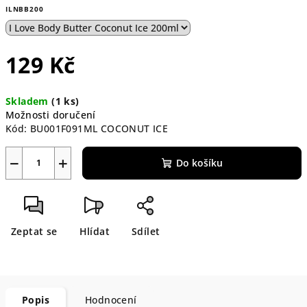
ILNBB200
129 Kč
Měrná
Skladem
(1 ks)
cena:
Možnosti doručení
Kód:
BU001F091ML COCONUT ICE
−
+
Do košíku
Zeptat se
Hlídat
Sdílet
Popis
Hodnocení