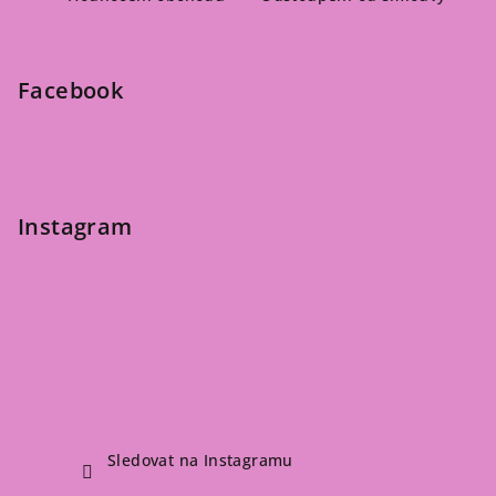
p
a
t
Facebook
í
Instagram
Sledovat na Instagramu