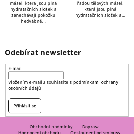
másel, která jsou plná
řadou tělových másel,
hydratačních složek a
která jsou plná
zanechávají pokožku
hydratačních složek a...
hedvábně...
Odebírat newsletter
E-mail
Vložením e-mailu souhlasíte s
podmínkami ochrany
osobních údajů
Přihlásit se
Z
á
Obchodní podmínky
Doprava
Hodnocení obchodu
Odstoupení od smlouvy