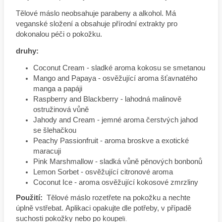
Tělové máslo neobsahuje parabeny a alkohol.
Má
veganské složení a obsahuje přírodní extrakty pro
dokonalou péči o pokožku.
druhy:
Coconut Cream - sladké aroma kokosu se smetanou
Mango and Papaya - osvěžující aroma šťavnatého
manga a papáji
Raspberry and Blackberry - lahodná malinově
ostružinová vůně
Jahody and Cream - jemné aroma čerstvých jahod
se šlehačkou
Peachy Passionfruit - aroma broskve a exotické
maracuji
Pink Marshmallow - sladká vůně pěnových bonbonů
Lemon Sorbet - osvěžující citronové aroma
Coconut Ice - aroma osvěžující kokosové zmrzliny
Použití:
Tělové máslo rozetřete na pokožku a nechte
úplně vstřebat.
Aplikaci opakujte dle potřeby, v případě
suchosti pokožky nebo po koupe
li.