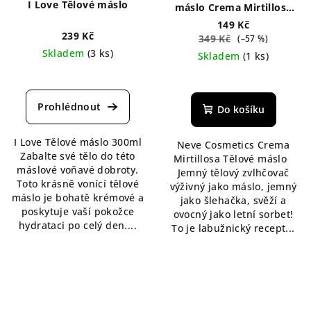
I Love Tělové máslo
máslo Crema Mirtillosa
150 ml
149 Kč
239 Kč
349 Kč
(–57 %)
Skladem
(3 ks)
Skladem
(1 ks)
Do košíku
I Love Tělové máslo 300ml
Neve Cosmetics Crema
Zabalte své tělo do této
Mirtillosa Tělové máslo
máslové voňavé dobroty.
Jemný tělový zvlhčovač
Toto krásně vonící tělové
výživný jako máslo, jemný
máslo je bohatě krémové a
jako šlehačka, svěží a
poskytuje vaší pokožce
ovocný jako letní sorbet!
hydrataci po celý den....
To je labužnický recept...