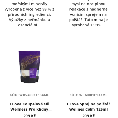
mořskými minerály
mysl na noc plnou
vyrobená z více než 99 % z
relaxace s nádherně
přírodních ingrediencí.
vonícím sprejem na
Výtažky z heřmánku a
polštář. Tato mlha je
esenciální...
vyrobená z 99%...
KÓD:
WBSA001F134ML
KÓD:
WPM001F133ML
I Love Koupelová sůl
I Love Sprej na polštář
Wellness Pro Klidný
Wellnes Calm 125ml
Spánek 500 g
299 Kč
209 Kč