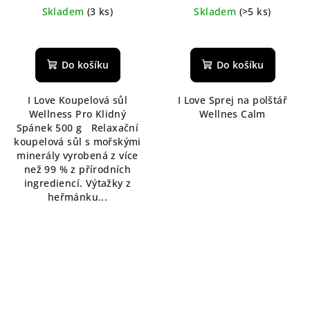
Skladem
(3 ks)
Skladem
(>5 ks)
Do košíku
Do košíku
I Love Koupelová sůl
I Love Sprej na polštář
Wellness Pro Klidný
Wellnes Calm
Spánek 500 g Relaxační
koupelová sůl s mořskými
minerály vyrobená z více
než 99 % z přírodních
ingrediencí. Výtažky z
heřmánku...