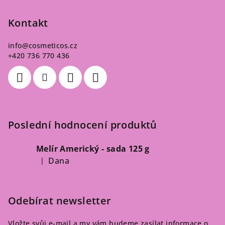
Kontakt
info
@
cosmeticos.cz
+420 736 770 436
Poslední hodnocení produktů
Melír Americký - sada 125 g
Dana
|
Hodnocení produktu je 5 z 5 hvězdiček.
Odebírat newsletter
Vložte svůj e-mail a my vám budeme zasílat informace o