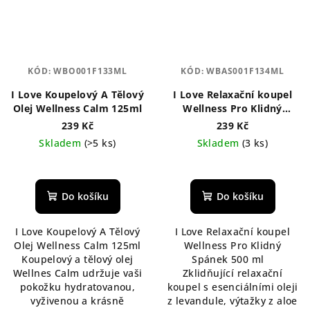
KÓD:
WBO001F133ML
KÓD:
WBAS001F134ML
I Love Koupelový A Tělový
I Love Relaxační koupel
Olej Wellness Calm 125ml
Wellness Pro Klidný
Spánek 500 ml
239 Kč
239 Kč
Skladem
(>5 ks)
Skladem
(3 ks)
Průměrné
hodnocení
produktu
Do košíku
Do košíku
je
5,0
I Love Koupelový A Tělový
I Love Relaxační koupel
z
Olej Wellness Calm 125ml
Wellness Pro Klidný
5
Koupelový a tělový olej
Spánek 500 ml
hvězdiček.
Wellnes Calm udržuje vaši
Zklidňující relaxační
pokožku hydratovanou,
koupel s esenciálními oleji
vyživenou a krásně
z levandule, výtažky z aloe