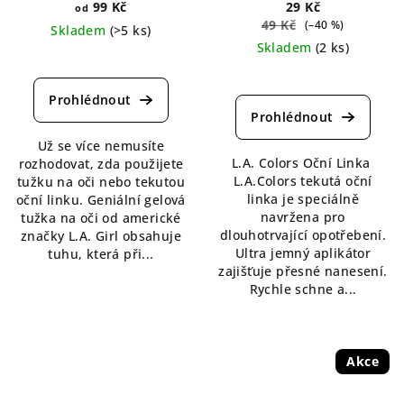
99 Kč
29 Kč
od
49 Kč
(–40 %)
Skladem
(>5 ks)
Skladem
(2 ks)
Průměrné
Průměrné
hodnocení
hodnocení
produktu
produktu
je
je
4,7
Už se více nemusíte
4,5
z
L.A. Colors Oční Linka
rozhodovat, zda použijete
z
5
L.A.Colors tekutá oční
tužku na oči nebo tekutou
5
hvězdiček.
linka je speciálně
oční linku. Geniální gelová
hvězdiček.
navržena pro
tužka na oči od americké
dlouhotrvající opotřebení.
značky L.A. Girl obsahuje
Ultra jemný aplikátor
tuhu, která při...
zajišťuje přesné nanesení.
Rychle schne a...
Akce