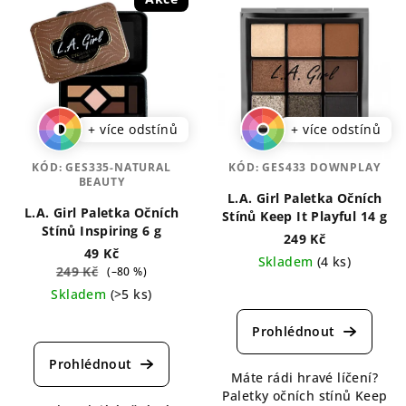
+ více odstínů
+ více odstínů
KÓD:
GES335-NATURAL
KÓD:
GES433 DOWNPLAY
BEAUTY
L.A. Girl Paletka Očních
L.A. Girl Paletka Očních
Stínů Keep It Playful 14 g
Stínů Inspiring 6 g
249 Kč
49 Kč
Skladem
(4 ks)
249 Kč
(–80 %)
Průměrné
Skladem
(>5 ks)
hodnocení
Průměrné
produktu
hodnocení
je
produktu
5,0
je
Máte rádi hravé líčení?
z
4,7
Paletky očních stínů Keep
5