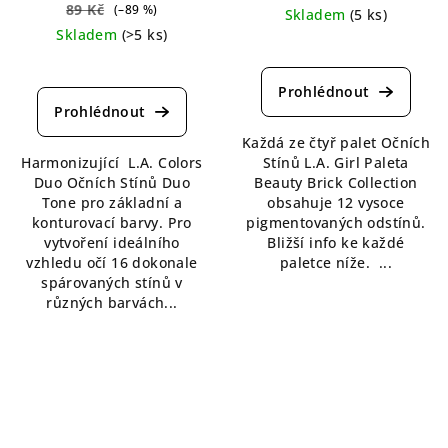
89 Kč
(–89 %)
Skladem
(5 ks)
Skladem
(>5 ks)
Průměrné
Průměrné
hodnocení
hodnocení
produktu
produktu
je
je
5,0
Každá ze čtyř palet Očních
4,0
z
Harmonizující L.A. Colors
Stínů L.A. Girl Paleta
z
5
Duo Očních Stínů Duo
Beauty Brick Collection
5
hvězdiček.
Tone pro základní a
obsahuje 12 vysoce
hvězdiček.
konturovací barvy. Pro
pigmentovaných odstínů.
vytvoření ideálního
Bližší info ke každé
vzhledu očí 16 dokonale
paletce níže. ...
spárovaných stínů v
různých barvách...