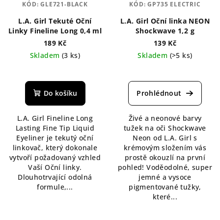
KÓD:
GLE721-BLACK
KÓD:
GP735 ELECTRIC
L.A. Girl Tekuté Oční
L.A. Girl Oční linka NEON
Linky Fineline Long 0,4 ml
Shockwave 1,2 g
189 Kč
139 Kč
Skladem
(3 ks)
Skladem
(>5 ks)
Průměrné
hodnocení
produktu
Do košíku
je
5,0
L.A. Girl Fineline Long
Živé a neonové barvy
z
Lasting Fine Tip Liquid
tužek na oči Shockwave
5
Eyeliner je tekutý oční
Neon od L.A. Girl s
hvězdiček.
linkovač, který dokonale
krémovým složením vás
vytvoří požadovaný vzhled
prostě okouzlí na první
Vaší Oční linky.
pohled! Voděodolné, super
Dlouhotrvající odolná
jemné a vysoce
formule,...
pigmentované tužky,
které...