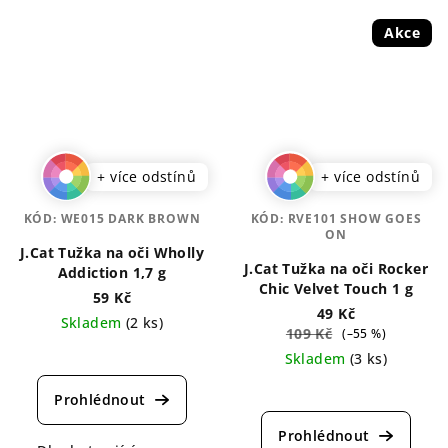
Akce
+ více odstínů
+ více odstínů
KÓD:
WE015 DARK BROWN
KÓD:
RVE101 SHOW GOES
ON
J.Cat Tužka na oči Wholly
J.Cat Tužka na oči Rocker
Addiction 1,7 g
Chic Velvet Touch 1 g
59 Kč
49 Kč
Skladem
(2 ks)
109 Kč
(–55 %)
Průměrné
Skladem
(3 ks)
hodnocení
Průměrné
produktu
hodnocení
je
produktu
5,0