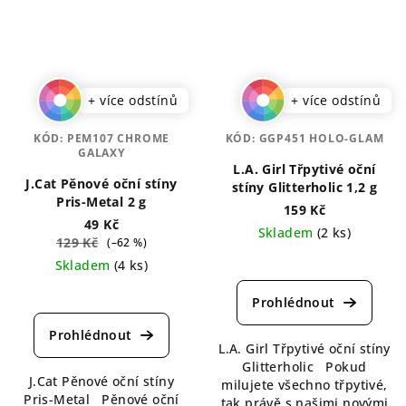
+ více odstínů
+ více odstínů
KÓD:
PEM107 CHROME
KÓD:
GGP451 HOLO-GLAM
GALAXY
L.A. Girl Třpytivé oční
J.Cat Pěnové oční stíny
stíny Glitterholic 1,2 g
Pris-Metal 2 g
159 Kč
49 Kč
Skladem
(2 ks)
129 Kč
(–62 %)
Průměrné
Skladem
(4 ks)
hodnocení
Průměrné
produktu
hodnocení
je
produktu
5,0
je
L.A. Girl Třpytivé oční stíny
z
5,0
Glitterholic Pokud
5
J.Cat Pěnové oční stíny
z
milujete všechno třpytivé,
hvězdiček.
Pris-Metal Pěnové oční
5
tak právě s našimi novými