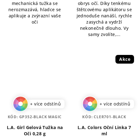
mechanická tužka se
obrys očí. Díky tenkému
hvězdiček.
nerozmazává, hladce se
štětcovému aplikátoru se
aplikuje a zvýrazní vaše
jednoduše nanáší, rychle
oči
zasychá a vydrží
nekonečně dlouho. Vy
samy zvolíte,...
Akce
+ více odstínů
+ více odstínů
KÓD:
GP352-BLACK MAGIC
KÓD:
CLER701-BLACK
L.A. Girl Gelová Tužka na
L.A. Colors Oční Linka 7
Oči 0,28 g
ml