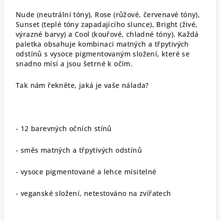
Nude (neutrální tóny), Rose (růžové, červenavé tóny),
Sunset (teplé tóny zapadajícího slunce), Bright (živé,
výrazné barvy) a Cool (kouřové, chladné tóny). Každá
paletka obsahuje kombinaci matných a třpytivých
odstínů s vysoce pigmentovaným složení, které se
snadno mísí a jsou šetrné k očím.
Tak nám řekněte, jaká je vaše nálada?
- 12 barevných očních stínů
- směs matných a třpytivých odstínů
- vysoce pigmentované a lehce mísitelné
- veganské složení, netestováno na zvířatech