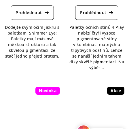
hodnocení
hodnocení
produktu
produktu
je
je
5,0
5,0
Dodejte svým očím jiskru s
Paletky očních stínů 4 Play
z
z
paletkami Shimmer Eye!
nabízí čtyři vysoce
5
5
Paletky mají máslově
pigmentované stíny
hvězdiček.
hvězdiček.
měkkou strukturu a tak
v kombinaci matných a
skvělou pigmentaci, že
třpytivých odstínů. Lehce
stačí jedno přejetí prstem.
se nanáší jedním tahem
díky skvělé pigmentaci. Na
výběr...
Novinka
Akce