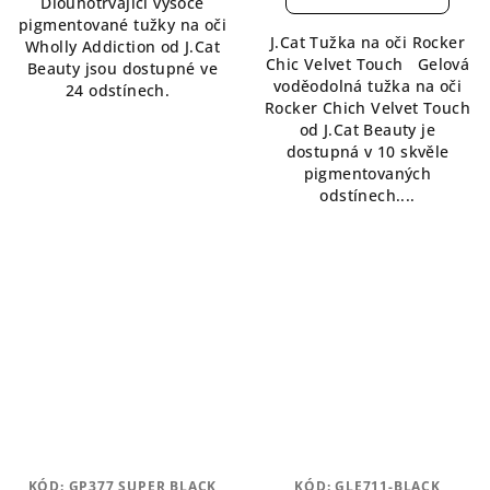
Dlouhotrvající vysoce
je
z
pigmentované tužky na oči
5,0
5
J.Cat Tužka na oči Rocker
Wholly Addiction od J.Cat
z
hvězdiček.
Chic Velvet Touch Gelová
Beauty jsou dostupné ve
5
voděodolná tužka na oči
24 odstínech.
hvězdiček.
Rocker Chich Velvet Touch
od J.Cat Beauty je
dostupná v 10 skvěle
pigmentovaných
odstínech....
KÓD:
GP377 SUPER BLACK
KÓD:
GLE711-BLACK