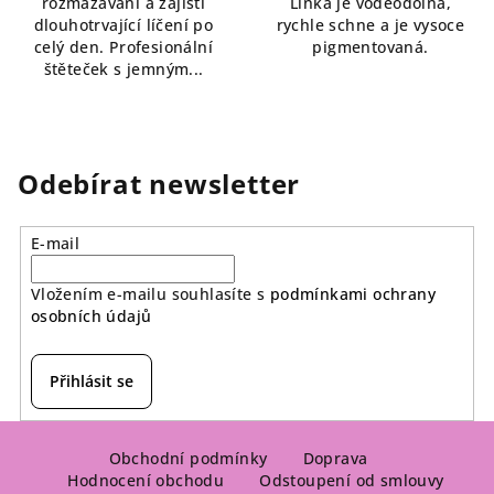
rozmazávání a zajistí
Linka je voděodolná,
dlouhotrvající líčení po
rychle schne a je vysoce
celý den. Profesionální
pigmentovaná.
štěteček s jemným...
Odebírat newsletter
E-mail
Vložením e-mailu souhlasíte s
podmínkami ochrany
osobních údajů
Přihlásit se
Z
á
Obchodní podmínky
Doprava
Hodnocení obchodu
Odstoupení od smlouvy