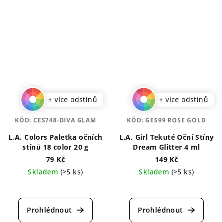
+ více odstínů
+ více odstínů
KÓD:
CES748-DIVA GLAM
KÓD:
GES99 ROSE GOLD
L.A. Colors Paletka očních
L.A. Girl Tekuté Oční Stíny
stínů 18 color 20 g
Dream Glitter 4 ml
79 Kč
149 Kč
Skladem
(>5 ks)
Skladem
(>5 ks)
Průměrné
Průměrné
hodnocení
hodnocení
produktu
produktu
je
je