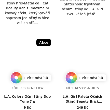
stíny Pris-Metal od J.Cat
hvězdiček.
Glitterholic třpytivými
Beauty nabízí maximální
očními stíny od L.A. Girl
kovový efekt, který vytváří
svou vášeň ještě...
naprosto jedinčný vzhled
vašich očí....
Akce
+ více odstínů
+ více odstínů
KÓD:
CES261-GLOW
KÓD:
GES331-NUDES
L.A. Colors Oční Stíny Duo
L.A. Girl Paleta Očních
Tone 7 g
Stínů Beauty Brick
Collection 12 g
9 Kč
249 Kč