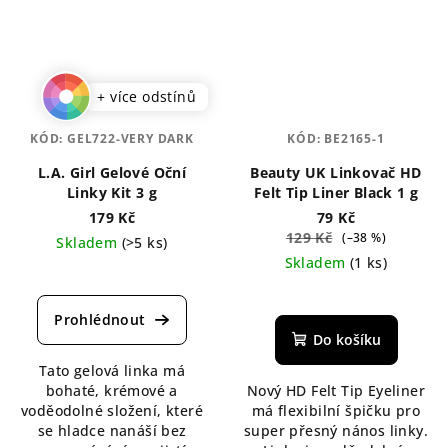
+ více odstínů
KÓD:
GEL722-VERY DARK
KÓD:
BE2165-1
L.A. Girl Gelové Oční
Beauty UK Linkovač HD
Linky Kit 3 g
Felt Tip Liner Black 1 g
179 Kč
79 Kč
129 Kč
(–38 %)
Skladem
(>5 ks)
Skladem
(1 ks)
Průměrné
hodnocení
Průměrné
produktu
hodnocení
je
produktu
Do košíku
5,0
je
Tato gelová linka má
z
5,0
bohaté, krémové a
Nový HD Felt Tip Eyeliner
5
z
voděodolné složení, které
má flexibilní špičku pro
hvězdiček.
5
se hladce nanáší bez
super přesný nános linky.
hvězdiček.