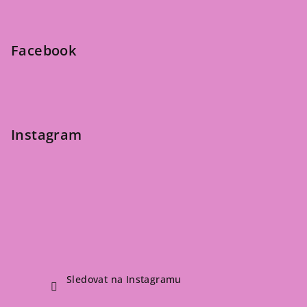
p
a
t
Facebook
í
Instagram
Sledovat na Instagramu