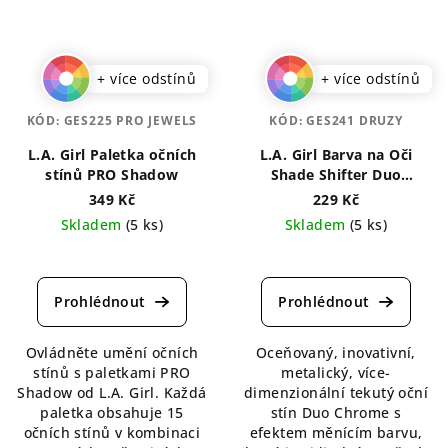
+ více odstínů
+ více odstínů
KÓD:
GES225 PRO JEWELS
KÓD:
GES241 DRUZY
L.A. Girl Paletka očních
L.A. Girl Barva na Oči
stínů PRO Shadow
Shade Shifter Duo
Chrome 1,5 ml
349 Kč
229 Kč
Skladem
(5 ks)
Skladem
(5 ks)
Průměrné
Průměrné
hodnocení
hodnocení
produktu
produktu
je
je
5,0
4,7
Ovládněte umění očních
Oceňovaný, inovativní,
z
z
stínů s paletkami PRO
metalický, více-
5
5
Shadow od L.A. Girl. Každá
dimenzionální tekutý oční
hvězdiček.
hvězdiček.
paletka obsahuje 15
stín Duo Chrome s
očních stínů v kombinaci
efektem měnícím barvu,