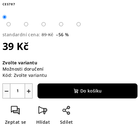
CES787
standardní cena:
89 Kč
–56 %
39 Kč
Měrná
Zvolte variantu
cena:
Možnosti doručení
Kód:
Zvolte variantu
−
+
Do košíku
Zeptat se
Hlídat
Sdílet