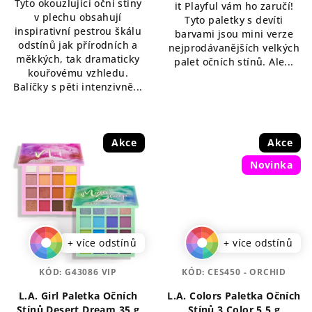
Tyto okouzlující oční stíny
z
it Playful vám ho zaručí!
hvězdiček.
v plechu obsahují
5
Tyto paletky s devíti
inspirativní pestrou škálu
hvězdiček.
barvami jsou mini verze
odstínů jak přírodních a
nejprodávanějších velkých
měkkých, tak dramaticky
palet očních stínů. Ale...
kouřovému vzhledu.
Balíčky s pěti intenzivně...
Akce
Akce
Novinka
+ více odstínů
+ více odstínů
KÓD:
G43086 VIP
KÓD:
CES450 - ORCHID
L.A. Girl Paletka Očních
L.A. Colors Paletka Očních
Stínů Desert Dream 35 g
Stínů 3 Color 5,5 g