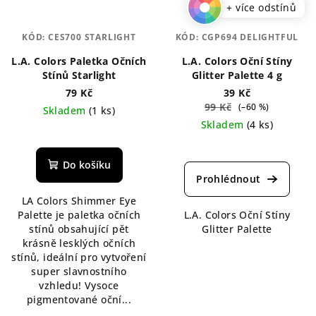
+ více odstínů
KÓD:
CES700 STARLIGHT
KÓD:
CGP694 DELIGHTFUL
L.A. Colors Paletka Očních
L.A. Colors Oční Stíny
Stínů Starlight
Glitter Palette 4 g
79 Kč
39 Kč
99 Kč
(–60 %)
Skladem
(1 ks)
Skladem
(4 ks)
Průměrné
hodnocení
Do košíku
produktu
je
LA Colors Shimmer Eye
5,0
Palette je paletka očních
L.A. Colors Oční Stíny
z
stínů obsahující pět
Glitter Palette
5
krásně lesklých očních
hvězdiček.
stínů, ideální pro vytvoření
super slavnostního
vzhledu! Vysoce
pigmentované oční...