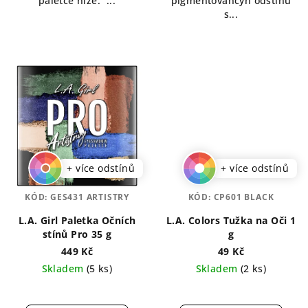
paletce níže. ...
pigmentovancýh odstínů
s...
+ více odstínů
+ více odstínů
KÓD:
GES431 ARTISTRY
KÓD:
CP601 BLACK
L.A. Girl Paletka Očních
L.A. Colors Tužka na Oči 1
stínů Pro 35 g
g
449 Kč
49 Kč
Skladem
(5 ks)
Skladem
(2 ks)
Průměrné
Průměrné
hodnocení
hodnocení