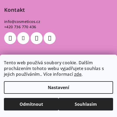
Kontakt
info
@
cosmeticos.cz
+420 736 770 436
Poslední hodnocení produktů
Tento web používá soubory cookie. Dalším
procházením tohoto webu vyjadřujete souhlas s
jejich používáním.. Více informací
zde
.
Melír Americký - sada 125 g
Dana
|
Hodnocení produktu je 5 z 5 hvězdiček.
Nastavení
Odebírat newsletter
Odmítnout
Souhlasím
Vložte svůj e-mail a my vám budeme zasílat informace o