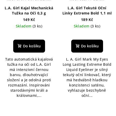
L.A. Girl Kajal Mechanická
L.A. Girl Tekuté Oční
Tužka na Oči 0,3 g
Linky Extreme Bold 1,1 ml
149 Kč
189 Kč
Skladem
(3 ks)
Skladem
(3 ks)
Průměrné
Průměrné
hodnocení
hodnocení
produktu
produktu
Do košíku
Do košíku
je
je
5,0
5,0
Tato automatická kajalová
L. A. Girl Mark My Eyes
z
z
tužka na oči od L.A. Girl
Long Lasting Extreme Bold
5
5
má intenzivní černou
Liquid Eyeliner je silný
hvězdiček.
hvězdiček.
barvu, dlouhotrvající
tekutý oční linkovač, který
složení a je odolná proti
má hedvábně hladkou
rozmazání. Inspirováni
konzistenci saténu,
starodávnými králi a
vyhlazuje bezchybně
královnami,...
oční...