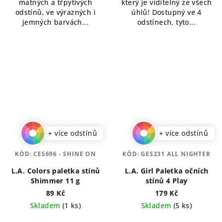
matných a třpytivých
který je viditelný ze všech
odstínů, ve výrazných i
úhlů! Dostupný ve 4
jemných barvách...
odstínech, tyto...
+ více odstínů
+ více odstínů
KÓD:
CES696 - SHINE ON
KÓD:
GES231 ALL NIGHTER
L.A. Colors paletka stínů
L.A. Girl Paletka očních
Shimmer 11 g
stínů 4 Play
89 Kč
179 Kč
Skladem
(1 ks)
Skladem
(5 ks)
Průměrné
Průměrné