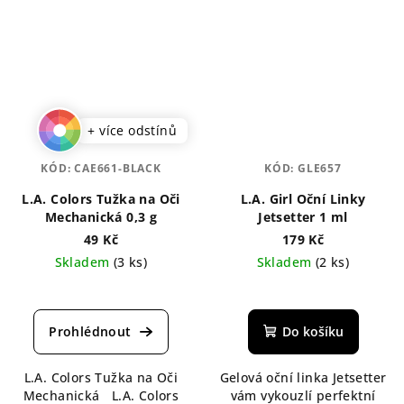
+ více odstínů
KÓD:
CAE661-BLACK
KÓD:
GLE657
L.A. Colors Tužka na Oči
L.A. Girl Oční Linky
Mechanická 0,3 g
Jetsetter 1 ml
49 Kč
179 Kč
Skladem
(3 ks)
Skladem
(2 ks)
Průměrné
hodnocení
produktu
Do košíku
je
5,0
L.A. Colors Tužka na Oči
Gelová oční linka Jetsetter
z
Mechanická L.A. Colors
vám vykouzlí perfektní
5