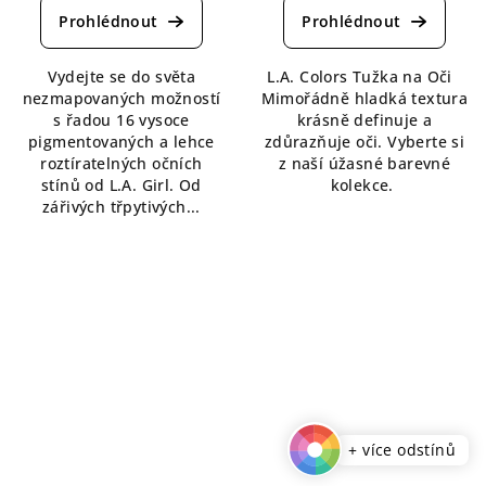
produktu
produktu
je
je
5,0
5,0
Vydejte se do světa
L.A. Colors Tužka na Oči
z
z
nezmapovaných možností
Mimořádně hladká textura
5
5
s řadou 16 vysoce
krásně definuje a
hvězdiček.
hvězdiček.
pigmentovaných a lehce
zdůrazňuje oči. Vyberte si
roztíratelných očních
z naší úžasné barevné
stínů od L.A. Girl. Od
kolekce.
zářivých třpytivých...
+ více odstínů