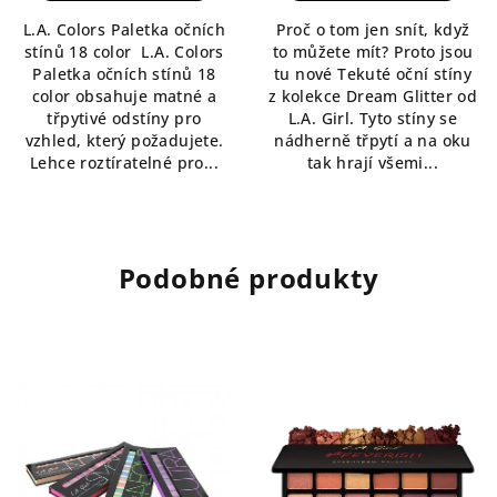
5,0
4,2
L.A. Colors Paletka očních
Proč o tom jen snít, když
z
z
stínů 18 color L.A. Colors
to můžete mít? Proto jsou
5
5
Paletka očních stínů 18
tu nové Tekuté oční stíny
hvězdiček.
hvězdiček.
color obsahuje matné a
z kolekce Dream Glitter od
třpytivé odstíny pro
L.A. Girl. Tyto stíny se
vzhled, který požadujete.
nádherně třpytí a na oku
Lehce roztíratelné pro...
tak hrají všemi...
Podobné produkty