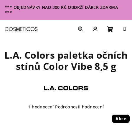
Přejít
*** OBJEDNÁVKY NAD 300 KČ OBDRŽÍ DÁREK ZDARMA
na
***
obsah
Nákupn
Hledat
Přihlášení
L.A. Colors paletka očních
košík
stínů Color Vibe 8,5 g
Průměrné
1 hodnocení
Podrobnosti hodnocení
hodnocení
produktu
Akce
je
5,0