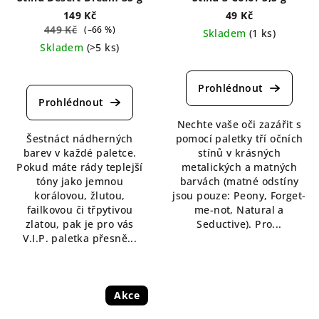
149 Kč
49 Kč
449 Kč
(–66 %)
Skladem
(1 ks)
Skladem
(>5 ks)
Průměrné
Průměrné
hodnocení
hodnocení
produktu
produktu
je
je
5,0
Nechte vaše oči zazářit s
5,0
z
Šestnáct nádherných
pomocí paletky tří očních
z
5
barev v každé paletce.
stínů v krásných
5
hvězdiček.
Pokud máte rády teplejší
metalických a matných
hvězdiček.
tóny jako jemnou
barvách (matné odstíny
korálovou, žlutou,
jsou pouze: Peony, Forget-
failkovou či třpytivou
me-not, Natural a
zlatou, pak je pro vás
Seductive). Pro...
V.I.P. paletka přesně...
Akce