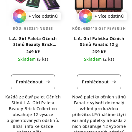
+ více odstínů
+ více odstínů
KÓD:
GES331-NUDES
KÓD:
GES415 GET FEVERISH
L.A. Girl Paleta Očních
L.A. Girl Paletka Očních
Stínů Beauty Brick
Stínů Fanatic 12 g
Collection 12 g
249 Kč
269 Kč
Skladem
(5 ks)
Skladem
(2 ks)
Průměrné
Průměrné
hodnocení
hodnocení
produktu
produktu
je
je
5,0
4,5
Každá ze čtyř palet Očních
Nové paletky očních stínů
z
z
Stínů L.A. Girl Paleta
Fanatic vytvoří dokonalý
5
5
Beauty Brick Collection
vzhled pro každou
hvězdiček.
hvězdiček.
obsahuje 12 vysoce
příležitost.Přinášíme čtyři
pigmentovaných odstínů.
varianty paletky a každá z
Bližší info ke každé
nich obsahuje 12 výborně