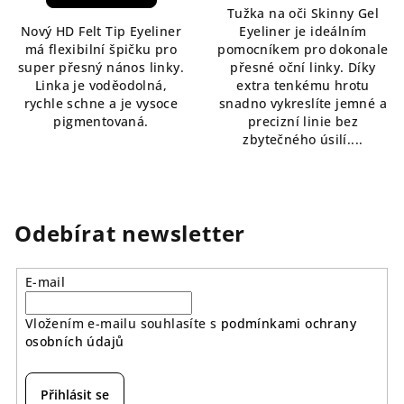
Tužka na oči Skinny Gel
5,0
z
Nový HD Felt Tip Eyeliner
Eyeliner je ideálním
z
5
má flexibilní špičku pro
pomocníkem pro dokonale
5
hvězdiček.
super přesný nános linky.
přesné oční linky. Díky
hvězdiček.
Linka je voděodolná,
extra tenkému hrotu
rychle schne a je vysoce
snadno vykreslíte jemné a
pigmentovaná.
precizní linie bez
zbytečného úsilí....
Odebírat newsletter
E-mail
Vložením e-mailu souhlasíte s
podmínkami ochrany
osobních údajů
Přihlásit se