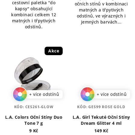
cestovní paletka "do
hvězdiček.
očních stínů v kombinaci
kapsy" obsahující
matných a třpytivých
kombinaci celkem 12
odstínů, ve výrazných i
matných i třpytivých
jemných barvách...
odstínů.
Akce
+ více odstínů
+ více odstínů
KÓD:
CES261-GLOW
KÓD:
GES99 ROSE GOLD
L.A. Colors Oční Stíny Duo
L.A. Girl Tekuté Oční Stíny
Tone 7 g
Dream Glitter 4 ml
9 Kč
149 Kč