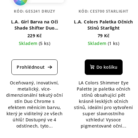
KÓD:
GES241 DRUZY
KÓD:
CES700 STARLIGHT
L.A. Girl Barva na Oči
L.A. Colors Paletka Očních
Shade Shifter Duo
Stínů Starlight
Chrome 1,5 ml
229 Kč
79 Kč
Skladem
(5 ks)
Skladem
(1 ks)
Průměrné
hodnocení
produktu
Do košíku
je
4,7
Oceňovaný, inovativní,
LA Colors Shimmer Eye
z
metalický, více-
Palette je paletka očních
5
dimenzionální tekutý oční
stínů obsahující pět
hvězdiček.
stín Duo Chrome s
krásně lesklých očních
efektem měnícím barvu,
stínů, ideální pro vytvoření
který je viditelný ze všech
super slavnostního
úhlů! Dostupný ve 4
vzhledu! Vysoce
odstínech, tyto...
pigmentované oční...