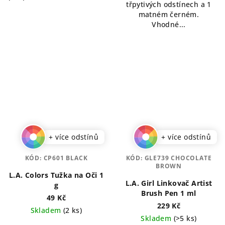
třpytivých odstínech a 1
matném černém.
Vhodné...
+ více odstínů
+ více odstínů
KÓD:
CP601 BLACK
KÓD:
GLE739 CHOCOLATE
BROWN
L.A. Colors Tužka na Oči 1
L.A. Girl Linkovač Artist
g
Brush Pen 1 ml
49 Kč
229 Kč
Skladem
(2 ks)
Skladem
(>5 ks)