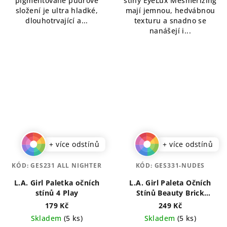
pigmentované pudrové
stíny EyeLux Mesmerizing
složení je ultra hladké,
mají jemnou, hedvábnou
dlouhotrvající a...
texturu a snadno se
nanášejí i...
+ více odstínů
+ více odstínů
KÓD:
GES231 ALL NIGHTER
KÓD:
GES331-NUDES
L.A. Girl Paletka očních
L.A. Girl Paleta Očních
stínů 4 Play
Stínů Beauty Brick
Collection 12 g
179 Kč
249 Kč
Skladem
(5 ks)
Skladem
(5 ks)