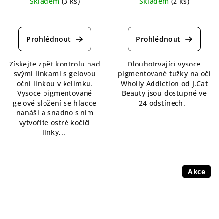
Skladem
(3 ks)
Skladem
(2 ks)
Průměrné
Průměrné
hodnocení
hodnocení
produktu
produktu
je
je
5,0
5,0
Získejte zpět kontrolu nad
Dlouhotrvající vysoce
z
z
svými linkami s gelovou
pigmentované tužky na oči
5
5
oční linkou v kelímku.
Wholly Addiction od J.Cat
hvězdiček.
hvězdiček.
Vysoce pigmentované
Beauty jsou dostupné ve
gelové složení se hladce
24 odstínech.
nanáší a snadno s ním
vytvoříte ostré kočičí
linky,...
Akce