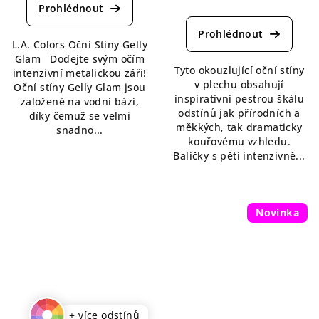
Průměrné
produktu
hodnocení
je
produktu
4,5
L.A. Colors Oční Stíny Gelly
je
z
Glam Dodejte svým očím
4,7
5
Tyto okouzlující oční stíny
intenzivní metalickou záři!
z
hvězdiček.
v plechu obsahují
Oční stíny Gelly Glam jsou
5
inspirativní pestrou škálu
založené na vodní bázi,
hvězdiček.
odstínů jak přírodních a
díky čemuž se velmi
měkkých, tak dramaticky
snadno...
kouřovému vzhledu.
Balíčky s pěti intenzivně...
Novinka
+ více odstínů