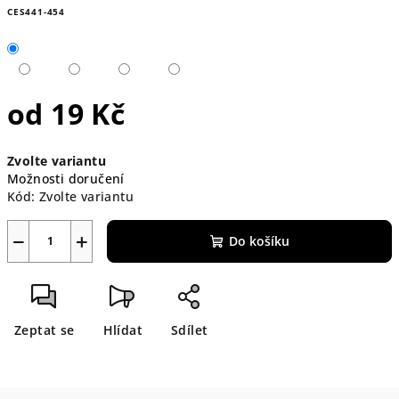
CES441-454
od
19 Kč
Měrná
Zvolte variantu
cena:
Možnosti doručení
Kód:
Zvolte variantu
−
+
Do košíku
Zeptat se
Hlídat
Sdílet