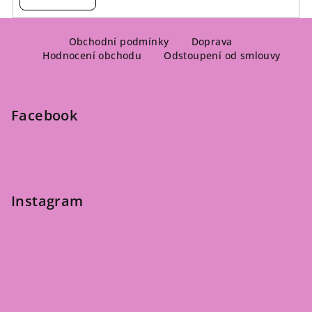
Z
á
Obchodní podmínky
Doprava
Hodnocení obchodu
Odstoupení od smlouvy
p
a
t
Facebook
í
Instagram