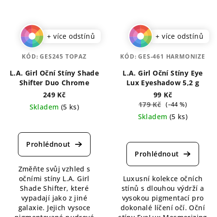
+ více odstínů
+ více odstínů
KÓD:
GES245 TOPAZ
KÓD:
GES-461 HARMONIZE
L.A. Girl Oční Stíny Shade
L.A. Girl Oční Stíny Eye
Shifter Duo Chrome
Lux Eyeshadow 5,2 g
249 Kč
99 Kč
179 Kč
(–44 %)
Skladem
(5 ks)
Skladem
(5 ks)
Průměrné
hodnocení
Průměrné
produktu
hodnocení
je
produktu
4,8
je
Změňte svůj vzhled s
z
5,0
očními stíny L.A. Girl
Luxusní kolekce očních
5
z
Shade Shifter, které
stínů s dlouhou výdrží a
hvězdiček.
5
vypadají jako z jiné
vysokou pigmentací pro
hvězdiček.
galaxie. Jejich vysoce
dokonalé líčení očí. Oční