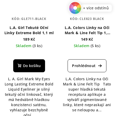
+ více odstínů
KÓD:
GLE711-BLACK
KÓD:
CLE823 BLACK
L.A. Girl Tekuté Oční
L.A. Colors Linky na Oči
Linky Extreme Bold 1,1 ml
Mark & Line Felt Tip 1,1
ml
189 Kč
149 Kč
Skladem
(3 ks)
Skladem
(5 ks)
Průměrné
Průměrné
hodnocení
hodnocení
produktu
produktu
Do košíku
je
je
5,0
4,5
L. A. Girl Mark My Eyes
L.A. Colors Linky na Oči
z
z
Long Lasting Extreme Bold
Mark & Line Felt Tip Tato
5
5
Liquid Eyeliner je silný
super hladká tekutá
hvězdiček.
hvězdiček.
tekutý oční linkovač, který
receptura aplikuje a
má hedvábně hladkou
vytváří pigmentované
konzistenci saténu,
linky, které nepraskají ani
vyhlazuje bezchybně
se neloupou a...
oční...