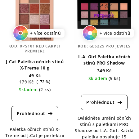
+ více odstínů
+ více odstínů
KÓD:
XPS101 RED CARPET
KÓD:
GES225 PRO JEWELS
PREMIERE
L.A. Girl Paletka očních
J.Cat Paletka očních stínů
stínů PRO Shadow
X-Treme 10 g
349 Kč
49 Kč
Skladem
(5 ks)
179 Kč
(–72 %)
Průměrné
Skladem
(2 ks)
hodnocení
Průměrné
produktu
hodnocení
je
produktu
5,0
je
Ovládněte umění očních
z
5,0
stínů s paletkami PRO
5
Paletka očních stínů X-
z
Shadow od L.A. Girl. Každá
hvězdiček.
Treme od J.Cat je perfektní
5
paletka obsahuje 15