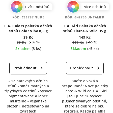
+ více odstínů
+ více odstínů
KÓD:
CES787 NUDE
KÓD:
G42730 UNTAMED
L.A. Colors paletka očních
L.A. Girl Paletka očních
stínů Color Vibe 8,5 g
stínů Fierce & Wild 35 g
39 Kč
149 Kč
89 Kč
449 Kč
(–56 %)
(–66 %)
Skladem
(3 ks)
Skladem
(>5 ks)
Průměrné
Průměrné
hodnocení
hodnocení
produktu
produktu
je
je
5,0
5,0
- 12 barevných očních
Buďte divoká a
z
z
stínů - směs matných a
nespoutaná! Nové paletky
5
5
třpytivých odstínů - vysoce
Fierce & Wild od L.A. Girl
hvězdiček.
hvězdiček.
pigmentované a lehce
jsou plné 16 vysoce
mísitelné - veganské
pigmentovaných odstínů,
složení, netestováno na
které se dobře na oku
zvířatech
roztírají. Každá paletka