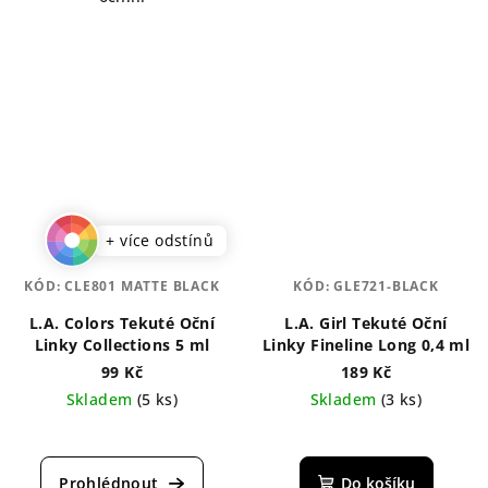
+ více odstínů
KÓD:
CLE801 MATTE BLACK
KÓD:
GLE721-BLACK
L.A. Colors Tekuté Oční
L.A. Girl Tekuté Oční
Linky Collections 5 ml
Linky Fineline Long 0,4 ml
99 Kč
189 Kč
Skladem
(5 ks)
Skladem
(3 ks)
Průměrné
hodnocení
produktu
Do košíku