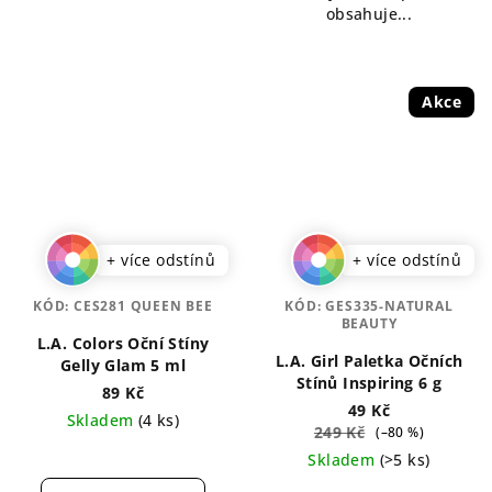
obsahuje...
Akce
+ více odstínů
+ více odstínů
KÓD:
CES281 QUEEN BEE
KÓD:
GES335-NATURAL
BEAUTY
L.A. Colors Oční Stíny
L.A. Girl Paletka Očních
Gelly Glam 5 ml
Stínů Inspiring 6 g
89 Kč
49 Kč
Skladem
(4 ks)
249 Kč
(–80 %)
Průměrné
Skladem
(>5 ks)
hodnocení