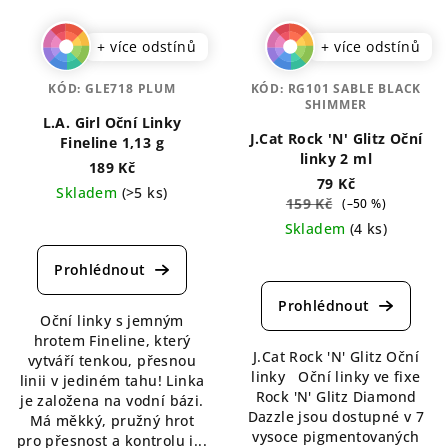
+ více odstínů
+ více odstínů
KÓD:
GLE718 PLUM
KÓD:
RG101 SABLE BLACK
SHIMMER
L.A. Girl Oční Linky
J.Cat Rock 'N' Glitz Oční
Fineline 1,13 g
linky 2 ml
189 Kč
79 Kč
Skladem
(>5 ks)
159 Kč
(–50 %)
Průměrné
Skladem
(4 ks)
hodnocení
Průměrné
produktu
hodnocení
je
produktu
5,0
Oční linky s jemným
je
z
hrotem Fineline, který
5,0
5
J.Cat Rock 'N' Glitz Oční
vytváří tenkou, přesnou
z
hvězdiček.
linky Oční linky ve fixe
linii v jediném tahu! Linka
5
Rock 'N' Glitz Diamond
je založena na vodní bázi.
hvězdiček.
Dazzle jsou dostupné v 7
Má měkký, pružný hrot
vysoce pigmentovaných
pro přesnost a kontrolu i...