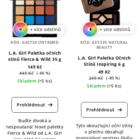
+ více odstínů
+ více odstínů
KÓD:
G42730 UNTAMED
KÓD:
GES335-NATURAL
BEAUTY
L.A. Girl Paletka očních
L.A. Girl Paletka Očních
stínů Fierce & Wild 35 g
Stínů Inspiring 6 g
149 Kč
49 Kč
449 Kč
(–66 %)
249 Kč
(–80 %)
Skladem
(>5 ks)
Skladem
(>5 ks)
Průměrné
Průměrné
hodnocení
hodnocení
produktu
produktu
je
je
5,0
Buďte divoká a
4,7
z
Tyto okouzlující oční stíny
nespoutaná! Nové paletky
z
5
v plechu obsahují
Fierce & Wild od L.A. Girl
5
hvězdiček.
inspirativní pestrou škálu