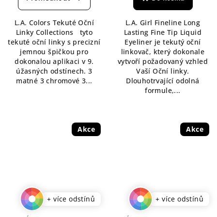
je
5,0
L.A. Colors Tekuté Oční
L.A. Girl Fineline Long
z
Linky Collections tyto
Lasting Fine Tip Liquid
5
tekuté oční linky s precizní
Eyeliner je tekutý oční
hvězdiček.
jemnou špičkou pro
linkovač, který dokonale
dokonalou aplikaci v 9.
vytvoří požadovaný vzhled
úžasných odstínech. 3
Vaší Oční linky.
matné 3 chromové 3...
Dlouhotrvající odolná
formule,...
Akce
Akce
+ více odstínů
+ více odstínů