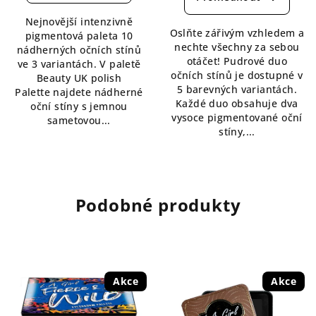
je
4,3
Nejnovější intenzivně
5,0
z
Oslňte zářivým vzhledem a
pigmentová paleta 10
z
5
nechte všechny za sebou
nádherných očních stínů
5
hvězdiček.
otáčet! Pudrové duo
ve 3 variantách. V paletě
hvězdiček.
očních stínů je dostupné v
Beauty UK polish
5 barevných variantách.
Palette najdete nádherné
Každé duo obsahuje dva
oční stíny s jemnou
vysoce pigmentované oční
sametovou...
stíny,...
Podobné produkty
Akce
Akce