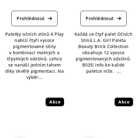
Průměrné
Průměrné
hodnocení
hodnocení
produktu
produktu
je
je
5,0
5,0
Paletky očních stínů 4 Play
Každá ze čtyř palet Očních
z
z
nabízí čtyři vysoce
Stínů L.A. Girl Paleta
5
5
pigmentované stíny
Beauty Brick Collection
hvězdiček.
hvězdiček.
v kombinaci matných a
obsahuje 12 vysoce
třpytivých odstínů. Lehce
pigmentovaných odstínů.
se nanáší jedním tahem
Bližší info ke každé
díky skvělé pigmentaci. Na
paletce níže. ...
výběr...
Akce
Akce