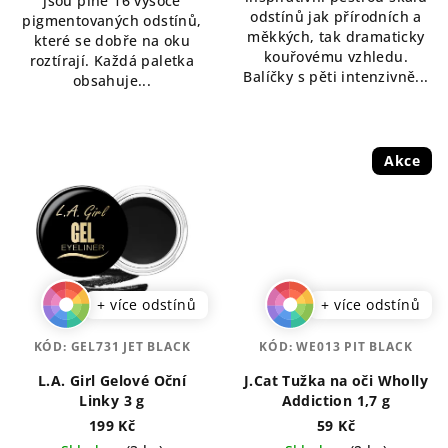
jsou plné 16 vysoce
hvězdiček.
odstínů jak přírodních a
pigmentovaných odstínů,
měkkých, tak dramaticky
které se dobře na oku
kouřovému vzhledu.
roztírají. Každá paletka
Balíčky s pěti intenzivně...
obsahuje...
Akce
+ více odstínů
+ více odstínů
KÓD:
GEL731 JET BLACK
KÓD:
WE013 PIT BLACK
L.A. Girl Gelové Oční
J.Cat Tužka na oči Wholly
Linky 3 g
Addiction 1,7 g
199 Kč
59 Kč