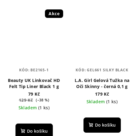
Akce
KÓD:
BE2165-1
KÓD:
GEL661 SILKY BLACK
Beauty UK Linkovač HD
L.A. Girl Gelová Tužka na
Felt Tip Liner Black 1 g
Oči Skinny - černá 0,1 g
79 Kč
179 Kč
129 Kč
(–38 %)
Skladem
(1 ks)
Skladem
(1 ks)
Průměrné
Průměrné
hodnocení
hodnocení
produktu
Do košíku
produktu
je
Do košíku
je
5,0