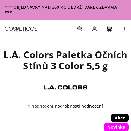
Přejít
*** OBJEDNÁVKY NAD 300 KČ OBDRŽÍ DÁREK ZDARMA
na
***
obsah
Nákupn
Hledat
Přihlášení
L.A. Colors Paletka Očních
košík
Stínů 3 Color 5,5 g
Průměrné
1 hodnocení
Podrobnosti hodnocení
hodnocení
produktu
Akce
je
Novinka
5,0