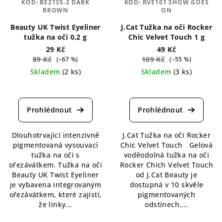
KÓD:
BE2135-2 DARK
KÓD:
RVE101 SHOW GOES
BROWN
ON
Beauty UK Twist Eyeliner
J.Cat Tužka na oči Rocker
tužka na oči 0,2 g
Chic Velvet Touch 1 g
29 Kč
49 Kč
89 Kč
109 Kč
(–67 %)
(–55 %)
Skladem
(2 ks)
Skladem
(3 ks)
Průměrné
Průměrné
hodnocení
hodnocení
produktu
produktu
je
je
5,0
5,0
Dlouhotrvající intenzivně
J.Cat Tužka na oči Rocker
z
z
pigmentovaná vysouvací
Chic Velvet Touch Gelová
5
5
tužka na oči s
voděodolná tužka na oči
hvězdiček.
hvězdiček.
ořezávátkem. Tužka na oči
Rocker Chich Velvet Touch
Beauty UK Twist Eyeliner
od J.Cat Beauty je
je vybavena integrovaným
dostupná v 10 skvěle
ořezávátkem, které zajistí,
pigmentovaných
že linky...
odstínech....