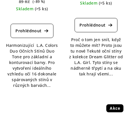
89 Kč
(–89 %)
Skladem
(>5 ks)
Skladem
(>5 ks)
Průměrné
Průměrné
hodnocení
hodnocení
produktu
produktu
je
je
4,2
Proč o tom jen snít, když
4,0
z
Harmonizující L.A. Colors
to můžete mít? Proto jsou
z
5
Duo Očních Stínů Duo
tu nové Tekuté oční stíny
5
hvězdiček.
Tone pro základní a
z kolekce Dream Glitter od
hvězdiček.
konturovací barvy. Pro
L.A. Girl. Tyto stíny se
vytvoření ideálního
nádherně třpytí a na oku
vzhledu očí 16 dokonale
tak hrají všemi...
spárovaných stínů v
různých barvách...
Akce