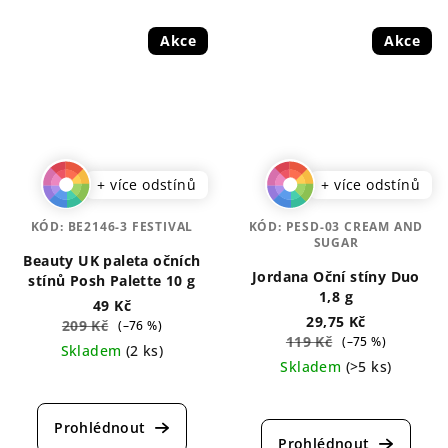
Akce
Akce
+ více odstínů
+ více odstínů
KÓD:
BE2146-3 FESTIVAL
KÓD:
PESD-03 CREAM AND
SUGAR
Beauty UK paleta očních
Jordana Oční stíny Duo
stínů Posh Palette 10 g
1,8 g
49 Kč
29,75 Kč
209 Kč
(–76 %)
119 Kč
(–75 %)
Skladem
(2 ks)
Skladem
(>5 ks)
Průměrné
Průměrné
hodnocení
hodnocení
produktu
produktu
je