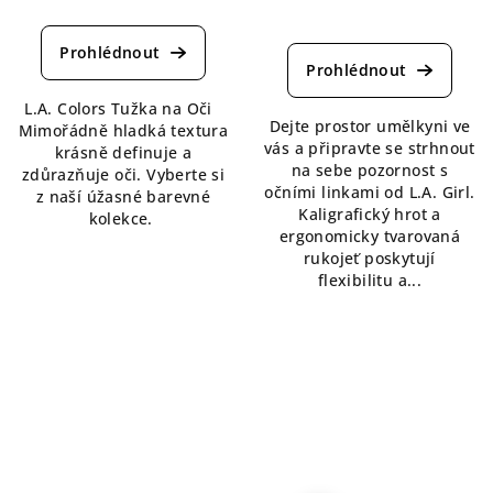
Průměrné
Průměrné
hodnocení
hodnocení
produktu
produktu
je
je
5,0
L.A. Colors Tužka na Oči
4,3
z
Dejte prostor umělkyni ve
Mimořádně hladká textura
z
5
vás a připravte se strhnout
krásně definuje a
5
hvězdiček.
na sebe pozornost s
zdůrazňuje oči. Vyberte si
hvězdiček.
očními linkami od L.A. Girl.
z naší úžasné barevné
Kaligrafický hrot a
kolekce.
ergonomicky tvarovaná
rukojeť poskytují
flexibilitu a...