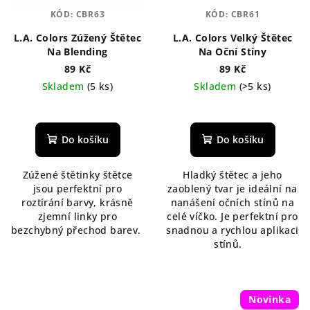
KÓD:
CBR63
KÓD:
CBR61
L.A. Colors Zúžený Štětec
L.A. Colors Velký Štětec
Na Blending
Na Oční Stíny
89 Kč
89 Kč
Skladem
(5 ks)
Skladem
(>5 ks)
Průměrné
hodnocení
produktu
Do košíku
Do košíku
je
5,0
Zúžené štětinky štětce
Hladký štětec a jeho
z
jsou perfektní pro
zaoblený tvar je ideální na
5
roztírání barvy, krásně
nanášení očních stínů na
hvězdiček.
zjemní linky pro
celé víčko. Je perfektní pro
bezchybný přechod barev.
snadnou a rychlou aplikaci
stínů.
Novinka