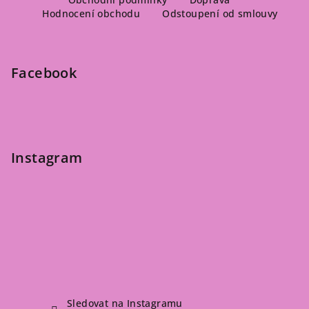
á
Hodnocení obchodu
Odstoupení od smlouvy
p
a
t
Facebook
í
Instagram
Sledovat na Instagramu