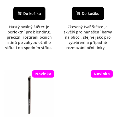
Průměrné
hodnocení
produktu
Do košíku
Do košíku
je
5,0
Hustý oválný štětec je
Zkosený tvař štětce je
z
perfektní pro blending,
skvělý pro nanášení barvy
5
precizní roztírání očních
na obočí, stejně jako pro
hvězdiček.
stínů po záhybu očního
vytváření a případné
víčka i na spodním víčku.
rozmazání oční linky.
Novinka
Novinka