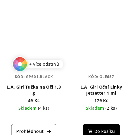
+ více odstínů
KÓD:
GP601-BLACK
KÓD:
GLE657
L.A. Girl Tužka na Oči 1,3
L.A. Girl Oční Linky
g
Jetsetter 1 ml
49 Kč
179 Kč
Skladem
(4 ks)
Skladem
(2 ks)
Průměrné
hodnocení
produktu
Do košíku