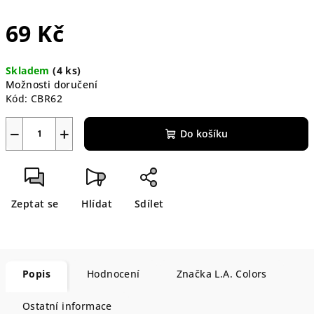
69 Kč
Měrná
Skladem
(4 ks)
cena:
Možnosti doručení
Kód:
CBR62
−
+
Do košíku
Zeptat se
Hlídat
Sdílet
Popis
Hodnocení
Značka
L.A. Colors
Ostatní informace