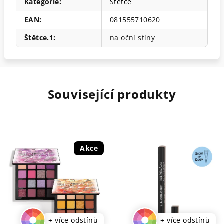
Kategorie
:
Štětce
EAN
:
081555710620
Štětce.1
:
na oční stíny
Související produkty
Akce
+ více odstínů
+ více odstínů