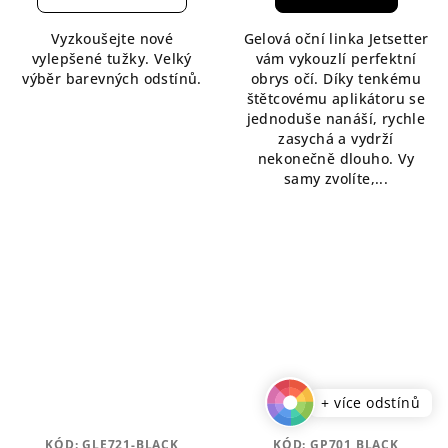
je
5,0
Vyzkoušejte nové
Gelová oční linka Jetsetter
z
vylepšené tužky. Velký
vám vykouzlí perfektní
5
výběr barevných odstínů.
obrys očí. Díky tenkému
hvězdiček.
štětcovému aplikátoru se
jednoduše nanáší, rychle
zasychá a vydrží
nekonečně dlouho. Vy
samy zvolíte,...
+ více odstínů
KÓD:
GLE721-BLACK
KÓD:
GP701 BLACK