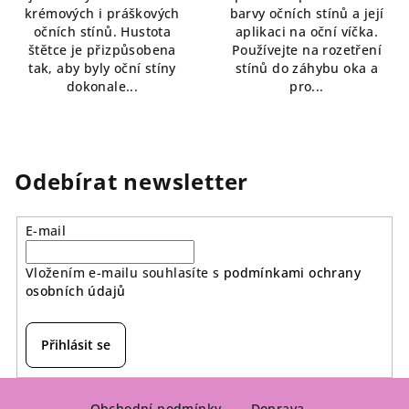
krémových i práškových
barvy očních stínů a její
očních stínů. Hustota
aplikaci na oční víčka.
štětce je přizpůsobena
Používejte na rozetření
tak, aby byly oční stíny
stínů do záhybu oka a
dokonale...
pro...
Odebírat newsletter
E-mail
Vložením e-mailu souhlasíte s
podmínkami ochrany
osobních údajů
Přihlásit se
Z
Obchodní podmínky
Doprava