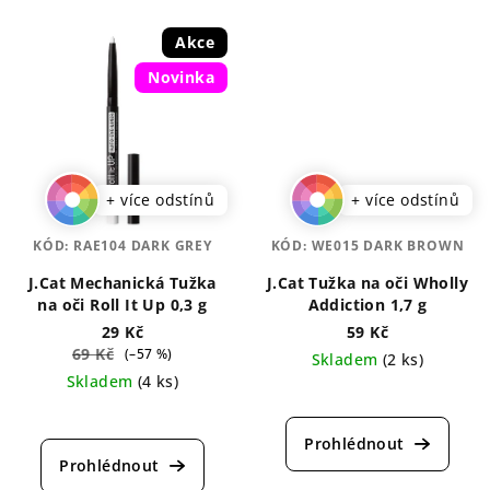
Akce
Novinka
+ více odstínů
+ více odstínů
KÓD:
RAE104 DARK GREY
KÓD:
WE015 DARK BROWN
J.Cat Mechanická Tužka
J.Cat Tužka na oči Wholly
na oči Roll It Up 0,3 g
Addiction 1,7 g
29 Kč
59 Kč
69 Kč
(–57 %)
Skladem
(2 ks)
Skladem
(4 ks)
Průměrné
Průměrné
hodnocení
hodnocení
produktu
produktu
je
je
5,0