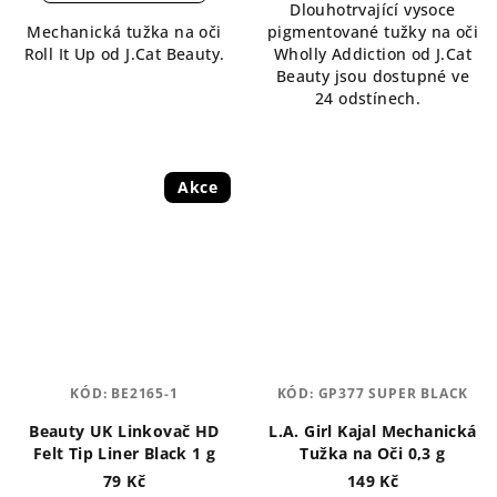
Dlouhotrvající vysoce
5,0
z
Mechanická tužka na oči
pigmentované tužky na oči
z
5
Roll It Up od J.Cat Beauty.
Wholly Addiction od J.Cat
5
hvězdiček.
Beauty jsou dostupné ve
hvězdiček.
24 odstínech.
Akce
KÓD:
BE2165-1
KÓD:
GP377 SUPER BLACK
Beauty UK Linkovač HD
L.A. Girl Kajal Mechanická
Felt Tip Liner Black 1 g
Tužka na Oči 0,3 g
79 Kč
149 Kč