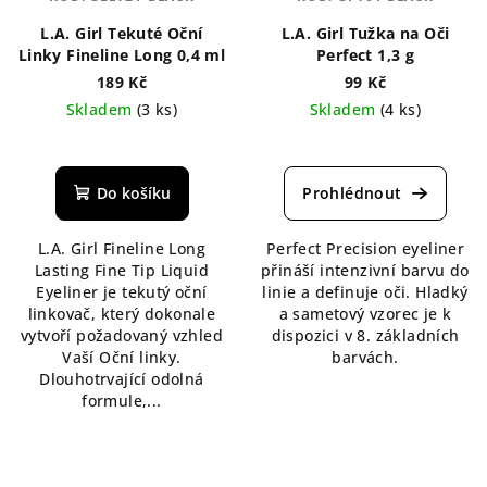
L.A. Girl Tekuté Oční
L.A. Girl Tužka na Oči
Linky Fineline Long 0,4 ml
Perfect 1,3 g
189 Kč
99 Kč
Skladem
(3 ks)
Skladem
(4 ks)
Průměrné
hodnocení
produktu
Do košíku
je
5,0
L.A. Girl Fineline Long
Perfect Precision eyeliner
z
Lasting Fine Tip Liquid
přináší intenzivní barvu do
5
Eyeliner je tekutý oční
linie a definuje oči. Hladký
hvězdiček.
linkovač, který dokonale
a sametový vzorec je k
vytvoří požadovaný vzhled
dispozici v 8. základních
Vaší Oční linky.
barvách.
Dlouhotrvající odolná
formule,...