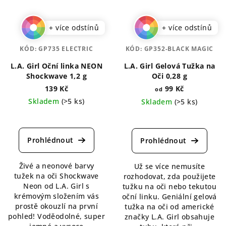
+ více odstínů
+ více odstínů
KÓD:
GP735 ELECTRIC
KÓD:
GP352-BLACK MAGIC
L.A. Girl Oční linka NEON
L.A. Girl Gelová Tužka na
Shockwave 1,2 g
Oči 0,28 g
139 Kč
99 Kč
od
Skladem
(>5 ks)
Skladem
(>5 ks)
Průměrné
Průměrné
hodnocení
hodnocení
produktu
produktu
je
je
5,0
4,7
Živé a neonové barvy
Už se více nemusíte
z
z
tužek na oči Shockwave
rozhodovat, zda použijete
5
5
Neon od L.A. Girl s
tužku na oči nebo tekutou
hvězdiček.
hvězdiček.
krémovým složením vás
oční linku. Geniální gelová
prostě okouzlí na první
tužka na oči od americké
pohled! Voděodolné, super
značky L.A. Girl obsahuje