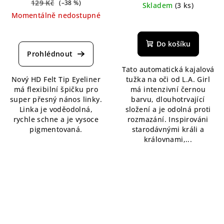
129 Kč
(–38 %)
Skladem
(3 ks)
Momentálně nedostupné
Průměrné
Průměrné
hodnocení
hodnocení
produktu
Do košíku
produktu
je
je
5,0
Tato automatická kajalová
5,0
z
Nový HD Felt Tip Eyeliner
tužka na oči od L.A. Girl
z
5
má flexibilní špičku pro
má intenzivní černou
5
hvězdiček.
super přesný nános linky.
barvu, dlouhotrvající
hvězdiček.
Linka je voděodolná,
složení a je odolná proti
rychle schne a je vysoce
rozmazání. Inspirováni
pigmentovaná.
starodávnými králi a
královnami,...