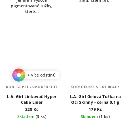
jemné a vysoce
tuhu, která při...
pigmentované tužky,
které...
+ více odstínů
KÓD:
GPP21 - SMOKED OUT
KÓD:
GEL661 SILKY BLACK
L.A. Girl Linkovač Hyper
L.A. Girl Gelová Tužka na
Cake Liner
Oči Skinny - černá 0,1 g
229 Kč
179 Kč
Skladem
(3 ks)
Skladem
(1 ks)
Průměrné
Průměrné