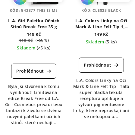
KÓD:
G42877 THIS IS ME
KÓD:
CLE823 BLACK
L.A. Girl Paletka Očních
L.A. Colors Linky na Oči
Stínů Break Free 35 g
Mark & Line Felt Tip 1,1
ml
149 Kč
149 Kč
449 Kč
(–66 %)
Skladem
(5 ks)
Skladem
(>5 ks)
Průměrné
Průměrné
hodnocení
hodnocení
produktu
produktu
je
je
4,5
L.A. Colors Linky na Oči
5,0
z
Byla jsi stvořená k tomu
Mark & Line Felt Tip Tato
z
5
vyniknout! Limitovaná
super hladká tekutá
5
hvězdiček.
edice Break Free od L.A.
receptura aplikuje a
hvězdiček.
Girl Cosmetics přivádí tvou
vytváří pigmentované
fantazii k životu se dvěma
linky, které nepraskají ani
novými paletkami očních
se neloupou a...
stínů, které nechají...