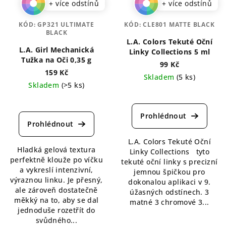
+ více odstínů
+ více odstínů
KÓD:
GP321 ULTIMATE
KÓD:
CLE801 MATTE BLACK
BLACK
L.A. Colors Tekuté Oční
L.A. Girl Mechanická
Linky Collections 5 ml
Tužka na Oči 0,35 g
99 Kč
159 Kč
Skladem
(5 ks)
Skladem
(>5 ks)
Průměrné
Průměrné
hodnocení
hodnocení
produktu
produktu
je
je
5,0
5,0
L.A. Colors Tekuté Oční
z
Hladká gelová textura
z
Linky Collections tyto
5
perfektně klouže po víčku
5
tekuté oční linky s precizní
hvězdiček.
a vykreslí intenzivní,
hvězdiček.
jemnou špičkou pro
výraznou linku. Je přesný,
dokonalou aplikaci v 9.
ale zároveň dostatečně
úžasných odstínech. 3
měkký na to, aby se dal
matné 3 chromové 3...
jednoduše rozetřít do
svůdného...