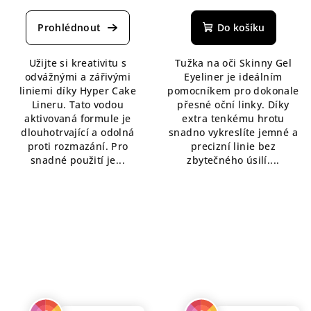
hodnocení
hodnocení
produktu
produktu
Do košíku
je
je
5,0
5,0
Užijte si kreativitu s
Tužka na oči Skinny Gel
z
z
odvážnými a zářivými
Eyeliner je ideálním
5
5
liniemi díky Hyper Cake
pomocníkem pro dokonale
hvězdiček.
hvězdiček.
Lineru. Tato vodou
přesné oční linky. Díky
aktivovaná formule je
extra tenkému hrotu
dlouhotrvající a odolná
snadno vykreslíte jemné a
proti rozmazání. Pro
precizní linie bez
snadné použití je...
zbytečného úsilí....