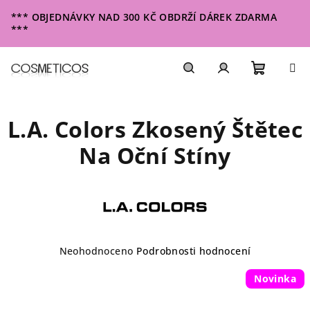
Přejít
*** OBJEDNÁVKY NAD 300 KČ OBDRŽÍ DÁREK ZDARMA
na
***
obsah
Nákupn
Hledat
Přihlášení
L.A. Colors Zkosený Štětec
košík
Na Oční Stíny
Průměrné
Neohodnoceno
Podrobnosti hodnocení
hodnocení
produktu
Novinka
je
0,0