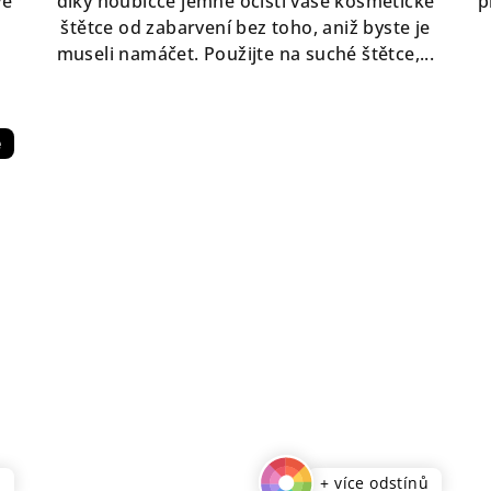
vé
díky houbičce jemně očistí vaše kosmetické
p
štětce od zabarvení bez toho, aniž byste je
museli namáčet. Použijte na suché štětce,...
e
ů
+ více odstínů