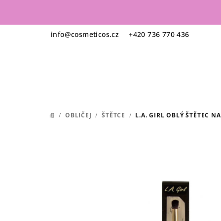
Přejít
na
obsah
info
@
cosmeticos.cz
+420 736 770 436
/
OBLIČEJ
/
ŠTĚTCE
/
L.A. GIRL OBLÝ ŠTĚTEC N
DOMŮ