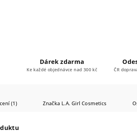
Dárek zdarma
Odes
Ke každé objednávce nad 300 kč
ČR doprav
ení (1)
Značka
L.A. Girl Cosmetics
O
oduktu