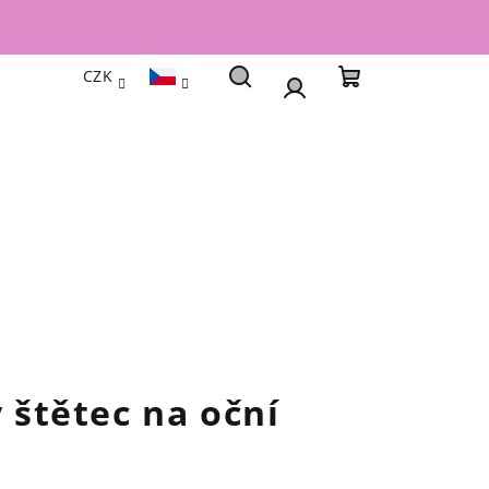
CZK
Hledat
Nákupní
Přihlášení
košík
ý štětec na oční