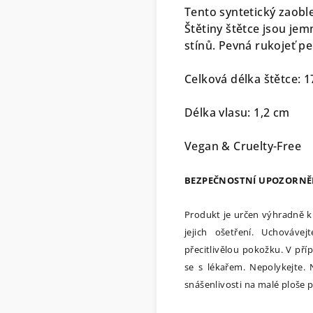
Tento syntetický zaoble
Štětiny štětce jsou jem
stínů. Pevná rukojeť p
Celková délka štětce: 1
Délka vlasu: 1,2 cm
Vegan & Cruelty-Free
BEZPEČNOSTNÍ UPOZORNĚ
Produkt je určen výhradně k
jejich ošetření. Uchováv
přecitlivělou pokožku. V př
se s lékařem. Nepolykejte.
snášenlivosti na malé ploše 