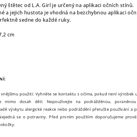
ný štětec od L.A. Girl je určený na aplikaci očních stínů.
né a jejich hustota je vhodná na bezchybnou aplikaci očn
erfektně sedne do každé ruky.
7,2 cm
NÍ:
 vnějšímu použití. Vyhněte se kontaktu s očima, pokud není výrobek 
ejte mimo dosah dětí. Nepoužívejte na podrážděnou, poraněno
ípadě výskytu alergické reakce nebo podráždění přerušte používání a 
 Nejedná se o potraviny. Před prvním použitím doporučujeme provés
pokožky.