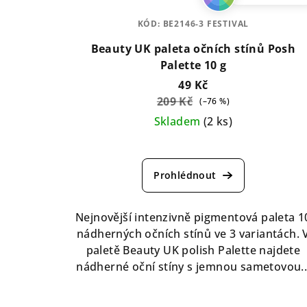
KÓD:
BE2146-3 FESTIVAL
Beauty UK paleta očních stínů Posh
Palette 10 g
49 Kč
209 Kč
(–76 %)
Skladem
(2 ks)
Průměrné
hodnocení
produktu
je
4,3
Nejnovější intenzivně pigmentová paleta 1
z
nádherných očních stínů ve 3 variantách. 
5
paletě Beauty UK polish Palette najdete
hvězdiček.
nádherné oční stíny s jemnou sametovou..