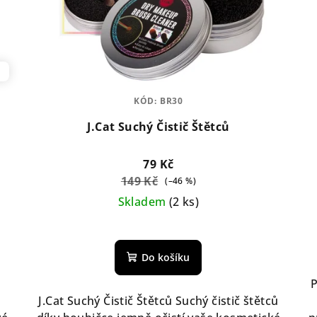
ů
KÓD:
BR30
J.Cat Suchý Čistič Štětců
79 Kč
149 Kč
(–46 %)
Skladem
(2 ks)
Do košíku
P
J.Cat Suchý Čistič Štětců Suchý čistič štětců