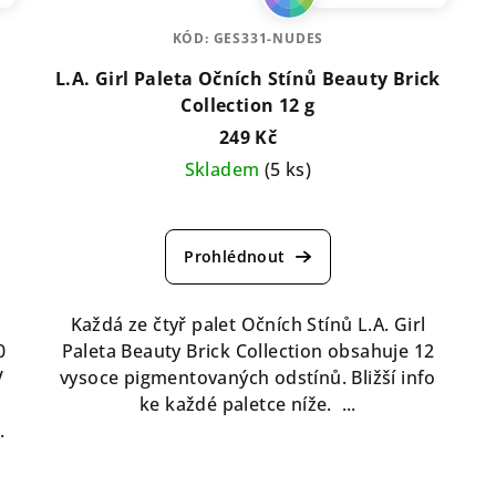
KÓD:
GES331-NUDES
L.A. Girl Paleta Očních Stínů Beauty Brick
Collection 12 g
249 Kč
Skladem
(5 ks)
Průměrné
hodnocení
produktu
je
5,0
Každá ze čtyř palet Očních Stínů L.A. Girl
z
0
Paleta Beauty Brick Collection obsahuje 12
5
V
vysoce pigmentovaných odstínů. Bližší info
hvězdiček.
ke každé paletce níže. ...
.