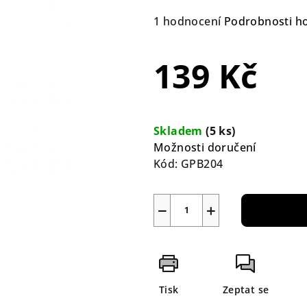
Průměrné
1 hodnocení
Podrobnosti h
hodnocení
produktu
139 Kč
je
5,0
z
Měrná
5
cena:
Skladem
(5 ks)
hvězdiček.
Možnosti doručení
Kód:
GPB204
−
+
Tisk
Zeptat se