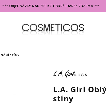
*** OBJEDNÁVKY NAD 300 KČ OBDRŽÍ DÁREK ZDARMA ***
A OČNÍ STÍNY
L.A. Girl Obl
stíny