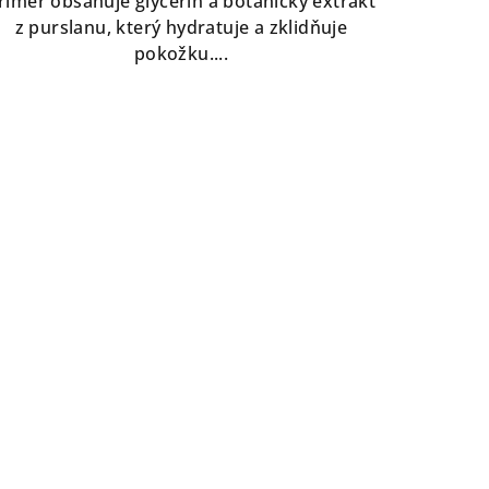
rimer obsahuje glycerin a botanický extrakt
hvězdiček.
z purslanu, který hydratuje a zklidňuje
pokožku....