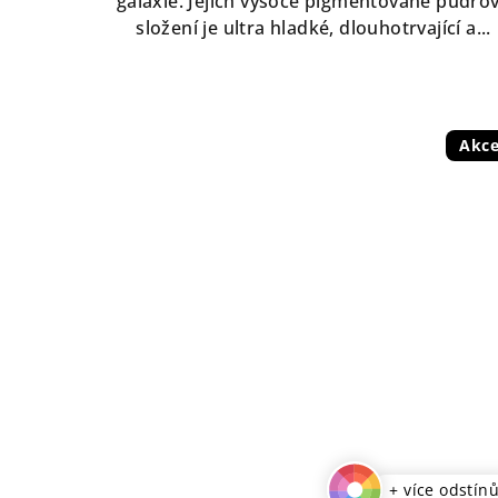
galaxie. Jejich vysoce pigmentované pudro
hvězdiček.
složení je ultra hladké, dlouhotrvající a...
Akc
+ více odstín