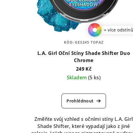
+ více odstín
KÓD:
GES245 TOPAZ
L.A. Girl Oční Stíny Shade Shifter Duo
Chrome
249 Kč
Skladem
(5 ks)
Průměrné
hodnocení
produktu
je
4,8
Změňte svůj vzhled s očními stíny L.A. Girl
z
Shade Shifter, které vypadají jako z jiné
5