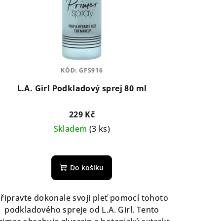
KÓD:
GFS916
L.A. Girl Podkladový sprej 80 ml
229 Kč
Skladem
(3 ks)
Průměrné
hodnocení
Do košíku
produktu
je
5,0
řipravte dokonale svoji pleť pomocí tohoto
z
podkladového spreje od L.A. Girl. Tento
5