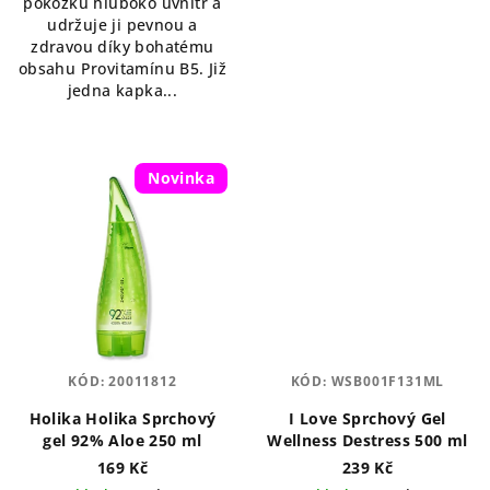
pokožku hluboko uvnitř a
udržuje ji pevnou a
zdravou díky bohatému
obsahu Provitamínu B5. Již
jedna kapka...
Novinka
KÓD:
20011812
KÓD:
WSB001F131ML
Holika Holika Sprchový
I Love Sprchový Gel
gel 92% Aloe 250 ml
Wellness Destress 500 ml
169 Kč
239 Kč