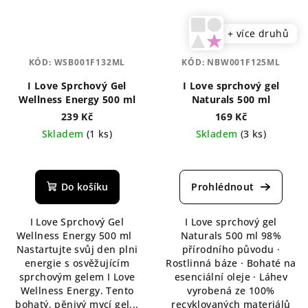
+ více druhů
KÓD:
WSB001F132ML
KÓD:
NBW001F125ML
I Love Sprchový Gel
I Love sprchový gel
Wellness Energy 500 ml
Naturals 500 ml
239 Kč
169 Kč
Skladem
(1 ks)
Skladem
(3 ks)
Průměrné
hodnocení
produktu
Do košíku
je
5,0
I Love Sprchový Gel
I Love sprchový gel
z
Wellness Energy 500 ml
Naturals 500 ml 98%
5
Nastartujte svůj den plni
přírodního původu ·
hvězdiček.
energie s osvěžujícím
Rostlinná báze · Bohaté na
sprchovým gelem I Love
esenciální oleje · Láhev
Wellness Energy. Tento
vyrobená ze 100%
bohatý, pěnivý mycí gel...
recyklovaných materiálů