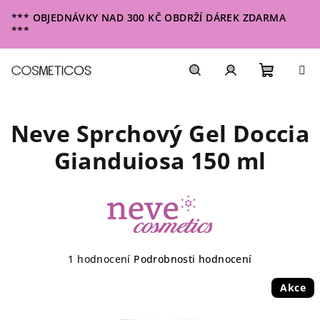
Přejít
*** OBJEDNÁVKY NAD 300 KČ OBDRŽÍ DÁREK ZDARMA
na
***
obsah
Nákupn
Hledat
Přihlášení
Neve Sprchový Gel Doccia
košík
Gianduiosa 150 ml
Průměrné
1 hodnocení
Podrobnosti hodnocení
hodnocení
produktu
Akce
je
5,0