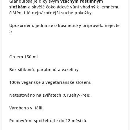
Gianduiosa je díky svým
vzácným rostlinným
složkám
a skvělé čokoládové vůni vhodný k jemnému
čištění i té nejnáročnější suché pokožky.
Upozornění: jedná se o kosmetický přípravek, nejezte
:)
Objem 150 ml.
Bez silikonů, parabenů a vazelíny.
100% veganské a vegetariánské složení.
Netestováno na zvířatech (Cruelty-Free)
.
Vyrobeno v Itálii.
Po otevření spotřebujte do 12 měsíců.