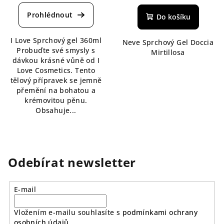
hodnocení
hodnocení
produktu
produktu
Do košíku
je
je
4,0
5,0
I Love Sprchový gel 360ml
z
Neve Sprchový Gel Doccia
z
Probuďte své smysly s
5
Mirtillosa
5
dávkou krásné vůně od I
hvězdiček.
hvězdiček.
Love Cosmetics. Tento
tělový přípravek se jemně
přemění na bohatou a
krémovitou pěnu.
Obsahuje...
Odebírat newsletter
E-mail
Vložením e-mailu souhlasíte s
podmínkami ochrany
osobních údajů