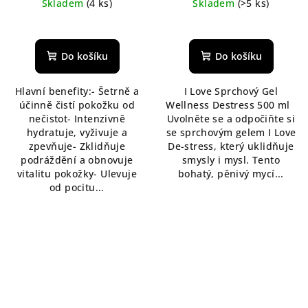
Skladem
(4 ks)
Skladem
(>5 ks)
Průměrné
Průměrné
hodnocení
hodnocení
produktu
produktu
Do košíku
Do košíku
je
je
5,0
5,0
Hlavní benefity:- Šetrně a
I Love Sprchový Gel
z
z
účinně čistí pokožku od
Wellness Destress 500 ml
5
5
nečistot- Intenzivně
Uvolněte se a odpočiňte si
hvězdiček.
hvězdiček.
hydratuje, vyživuje a
se sprchovým gelem I Love
zpevňuje- Zklidňuje
De-stress, který uklidňuje
podráždění a obnovuje
smysly i mysl. Tento
vitalitu pokožky- Ulevuje
bohatý, pěnivý mycí...
od pocitu...