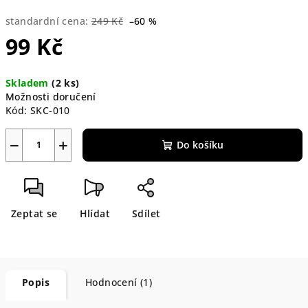
standardní cena:
249 Kč
–60 %
99 Kč
Měrná
Skladem
(2 ks)
cena:
Možnosti doručení
Kód:
SKC-010
−
+
Do košíku
Zeptat se
Hlídat
Sdílet
Popis
Hodnocení (1)