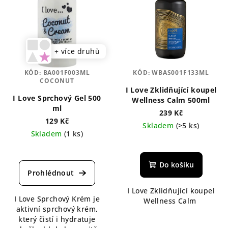
+ více druhů
KÓD:
BA001F003ML
KÓD:
WBAS001F133ML
COCONUT
I Love Zklidňující koupel
I Love Sprchový Gel 500
Wellness Calm 500ml
ml
239 Kč
129 Kč
Skladem
(>5 ks)
Skladem
(1 ks)
Do košíku
I Love Zklidňující koupel
I Love Sprchový Krém je
Wellness Calm
aktivní sprchový krém,
který čistí i hydratuje