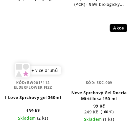
(PCR) · 95% biologicky...
Akce
+ více druhů
KÓD:
BW001F112
KÓD:
SKC-009
ELDERFLOWER FIZZ
Neve Sprchový Gel Doccia
I Love Sprchový gel 360ml
Mirtillosa 150 ml
99 Kč
139 Kč
249 Kč
(–60 %)
Skladem
(2 ks)
Skladem
(1 ks)
Průměrné
Průměrné