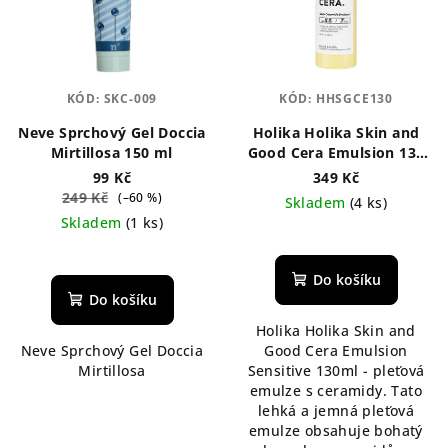
KÓD:
SKC-009
KÓD:
HHSGCE130
Neve Sprchový Gel Doccia
Holika Holika Skin and
Mirtillosa 150 ml
Good Cera Emulsion 130
ml - lehká a hydratační
99 Kč
349 Kč
emulze na obličej s
249 Kč
(–60 %)
Skladem
(4 ks)
ceramidy
Skladem
(1 ks)
Průměrné
hodnocení
Do košíku
produktu
Do košíku
je
Holika Holika Skin and
5,0
Neve Sprchový Gel Doccia
Good Cera Emulsion
z
Mirtillosa
Sensitive 130ml - pleťová
5
emulze s ceramidy. Tato
hvězdiček.
lehká a jemná pleťová
emulze obsahuje bohatý