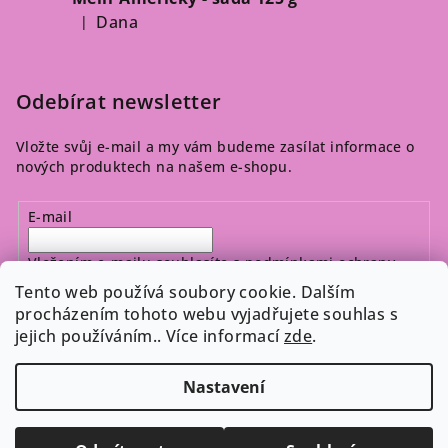
Dana
|
Hodnocení produktu je 5 z 5 hvězdiček.
Odebírat newsletter
Vložte svůj e-mail a my vám budeme zasílat informace o
nových produktech na našem e-shopu.
E-mail
Vložením e-mailu souhlasíte s
podmínkami ochrany
osobních údajů
Tento web používá soubory cookie. Dalším
procházením tohoto webu vyjadřujete souhlas s
jejich používáním.. Více informací
zde
.
Přihlásit se
Nastavení
Copyright 2026
Cosmeticos.cz
. Všechna práva vyhrazena.
Upravit nastavení cookies