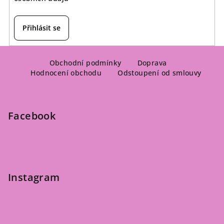
Přihlásit se
Z
á
Obchodní podmínky
Doprava
Hodnocení obchodu
Odstoupení od smlouvy
p
a
t
Facebook
í
Instagram