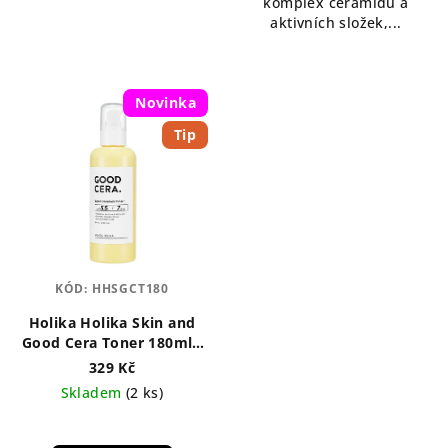
komplex ceramidů a
aktivních složek,...
Novinka
Tip
KÓD:
HHSGCT180
Holika Holika Skin and
Good Cera Toner 180ml -
regenerační pleťové
329 Kč
tonikum s ceramidy
Skladem
(2 ks)