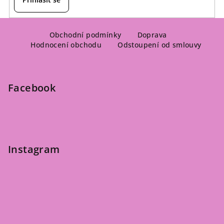
Z
á
Obchodní podmínky
Doprava
Hodnocení obchodu
Odstoupení od smlouvy
p
a
t
Facebook
í
Instagram