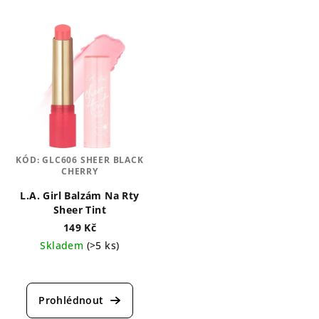
KÓD:
GLC606 SHEER BLACK
CHERRY
L.A. Girl Balzám Na Rty
Sheer Tint
149 Kč
Skladem
(>5 ks)
Průměrné
hodnocení
produktu
je