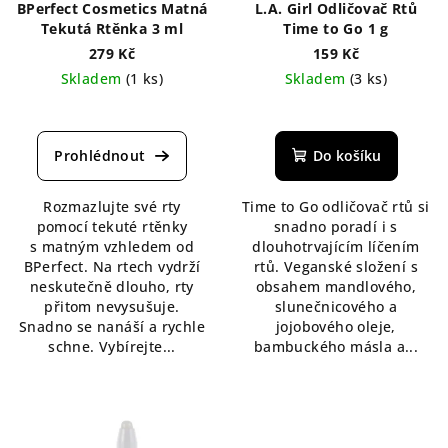
BPerfect Cosmetics Matná
L.A. Girl Odličovač Rtů
Tekutá Rtěnka 3 ml
Time to Go 1 g
279 Kč
159 Kč
Skladem
(1 ks)
Skladem
(3 ks)
Průměrné
Průměrné
hodnocení
hodnocení
produktu
produktu
Do košíku
je
je
5,0
5,0
Rozmazlujte své rty
Time to Go odličovač rtů si
z
z
pomocí tekuté rtěnky
snadno poradí i s
5
5
s matným vzhledem od
dlouhotrvajícím líčením
hvězdiček.
hvězdiček.
BPerfect. Na rtech vydrží
rtů. Veganské složení s
neskutečně dlouho, rty
obsahem mandlového,
přitom nevysušuje.
slunečnicového a
Snadno se nanáší a rychle
jojobového oleje,
schne. Vybírejte...
bambuckého másla a...