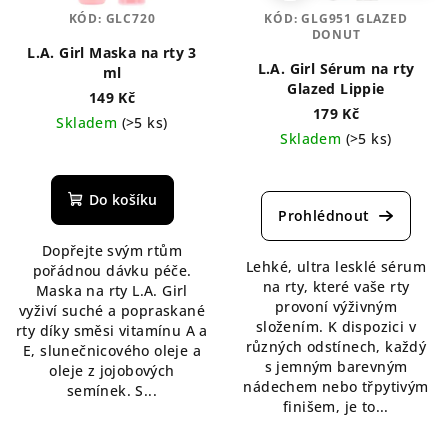
KÓD:
GLC720
KÓD:
GLG951 GLAZED
DONUT
L.A. Girl Maska na rty 3
L.A. Girl Sérum na rty
ml
Glazed Lippie
149 Kč
179 Kč
Skladem
(>5 ks)
Skladem
(>5 ks)
Průměrné
hodnocení
Do košíku
produktu
je
Dopřejte svým rtům
5,0
Lehké, ultra lesklé sérum
pořádnou dávku péče.
z
na rty, které vaše rty
Maska na rty L.A. Girl
5
provoní výživným
vyživí suché a popraskané
hvězdiček.
složením. K dispozici v
rty díky směsi vitamínu A a
různých odstínech, každý
E, slunečnicového oleje a
s jemným barevným
oleje z jojobových
nádechem nebo třpytivým
semínek. S...
finišem, je to...