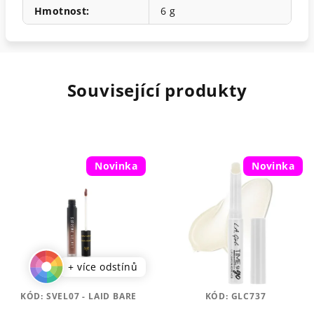
Hmotnost
:
6 g
Související produkty
Novinka
Novinka
+ více odstínů
KÓD:
SVEL07 - LAID BARE
KÓD:
GLC737