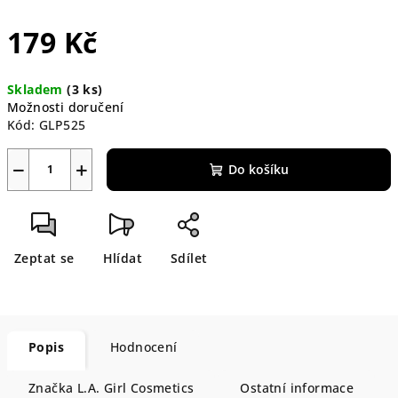
179 Kč
Měrná
Skladem
(3 ks)
cena:
Možnosti doručení
Kód:
GLP525
−
+
Do košíku
Zeptat se
Hlídat
Sdílet
Popis
Hodnocení
Značka
L.A. Girl Cosmetics
Ostatní informace