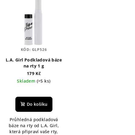
KÓD:
GLP526
L.A. Girl Podkladová báze
na rty 1 g
179 Kč
Skladem
(>5 ks)
Do košíku
Průhledná podkladová
báze na rty od L.A. Girl,
která připraví vaše rty,