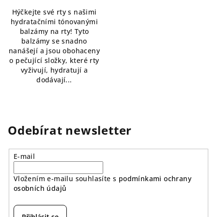
5,0
Hýčkejte své rty s našimi
z
hydratačními tónovanými
5
balzámy na rty! Tyto
hvězdiček.
balzámy se snadno
nanášejí a jsou obohaceny
o pečující složky, které rty
vyživují, hydratují a
dodávají...
Odebírat newsletter
E-mail
Vložením e-mailu souhlasíte s
podmínkami ochrany
osobních údajů
Přihlásit se