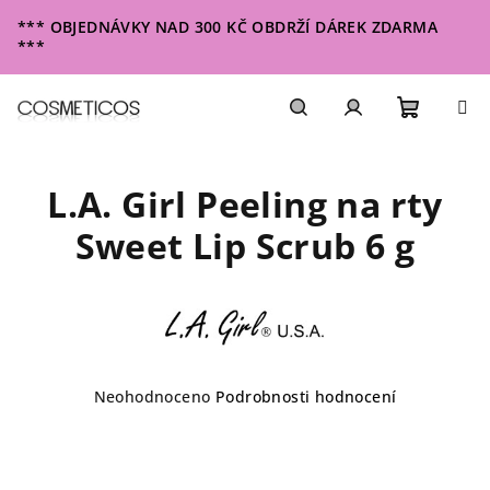
Přejít
*** OBJEDNÁVKY NAD 300 KČ OBDRŽÍ DÁREK ZDARMA
na
***
obsah
Nákupn
Hledat
Přihlášení
L.A. Girl Peeling na rty
košík
Sweet Lip Scrub 6 g
Průměrné
Neohodnoceno
Podrobnosti hodnocení
hodnocení
produktu
je
0,0