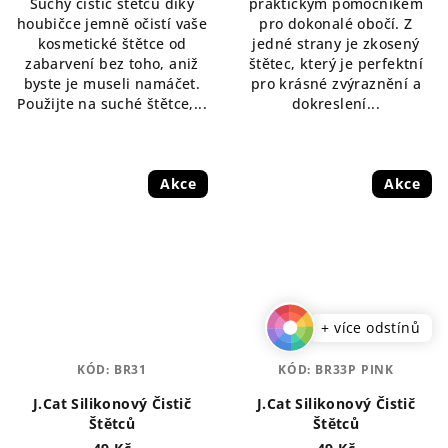
Suchý čistič štětců díky
praktickým pomocníkem
houbičce jemně očistí vaše
pro dokonalé obočí. Z
kosmetické štětce od
jedné strany je zkosený
zabarvení bez toho, aniž
štětec, který je perfektní
byste je museli namáčet.
pro krásné zvýraznění a
Použijte na suché štětce,...
dokreslení...
Akce
Akce
+ více odstínů
KÓD:
BR31
KÓD:
BR33P PINK
J.Cat Silikonový Čistič
J.Cat Silikonový Čistič
Štětců
Štětců