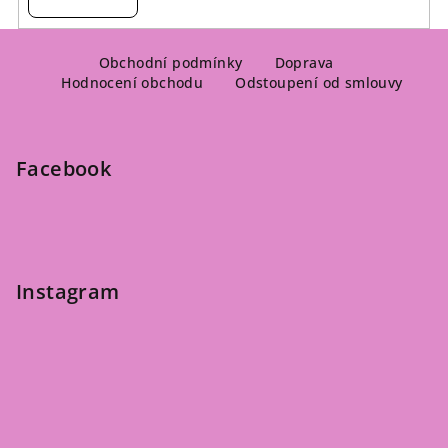
Z
á
Obchodní podmínky
Doprava
Hodnocení obchodu
Odstoupení od smlouvy
p
a
t
Facebook
í
Instagram