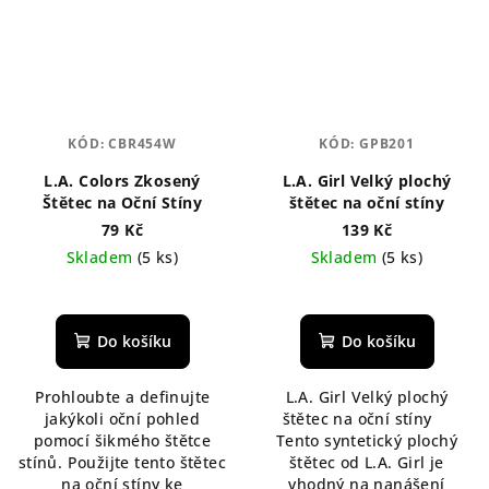
KÓD:
CBR454W
KÓD:
GPB201
L.A. Colors Zkosený
L.A. Girl Velký plochý
Štětec na Oční Stíny
štětec na oční stíny
79 Kč
139 Kč
Skladem
(5 ks)
Skladem
(5 ks)
Do košíku
Do košíku
Prohloubte a definujte
L.A. Girl Velký plochý
jakýkoli oční pohled
štětec na oční stíny
pomocí šikmého štětce
Tento syntetický plochý
stínů. Použijte tento štětec
štětec od L.A. Girl je
na oční stíny ke
vhodný na nanášení