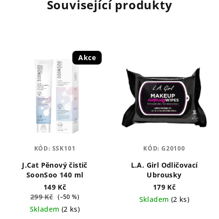
Související produkty
Akce
KÓD:
SSK101
KÓD:
G20100
J.Cat Pěnový čistič
L.A. Girl Odličovací
SoonSoo 140 ml
Ubrousky
149 Kč
179 Kč
299 Kč
(–50 %)
Skladem
(2 ks)
Skladem
(2 ks)