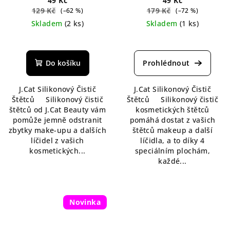
49 Kč
49 Kč
129 Kč
179 Kč
(–62 %)
(–72 %)
Skladem
(2 ks)
Skladem
(1 ks)
Průměrné
hodnocení
produktu
Do košíku
je
5,0
J.Cat Silikonový Čistič
J.Cat Silikonový Čistič
z
Štětců Silikonový čistič
Štětců Silikonový čistič
5
štětců od J.Cat Beauty vám
kosmetických štětců
hvězdiček.
pomůže jemně odstranit
pomáhá dostat z vašich
zbytky make-upu a dalších
štětců makeup a další
líčidel z vašich
líčidla, a to díky 4
kosmetických...
speciálním plochám,
každé...
Novinka