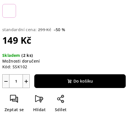
standardní cena:
299 Kč
–50 %
149 Kč
Měrná
Skladem
(2 ks)
cena:
Možnosti doručení
Kód:
SSK102
−
+
Do košíku
Zeptat se
Hlídat
Sdílet