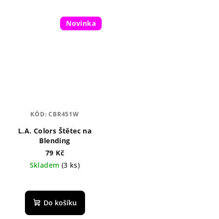
Novinka
KÓD:
CBR451W
L.A. Colors Štětec na
Blending
79 Kč
Skladem
(3 ks)
Průměrné
hodnocení
produktu
Do košíku
je