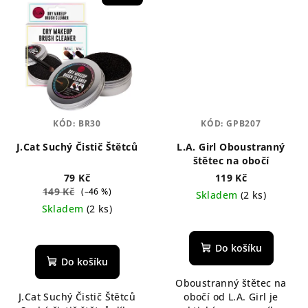
KÓD:
BR30
KÓD:
GPB207
J.Cat Suchý Čistič Štětců
L.A. Girl Oboustranný
štětec na obočí
79 Kč
119 Kč
149 Kč
(–46 %)
Skladem
(2 ks)
Skladem
(2 ks)
Do košíku
Do košíku
Oboustranný štětec na
J.Cat Suchý Čistič Štětců
obočí od L.A. Girl je