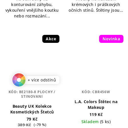
konturování záhybu,
krémových i práškových
vykouření vnějšího koutku
očních stínů. Štětiny jsou...
nebo rozmazání...
Akce
Novinka
+ více odstínů
KÓD:
BE2180-8 PLOCHY /
KÓD:
CBR456W
STINOVANI
L.A. Colors Štětec na
Beauty UK Kolekce
Makeup
Kosmetických Štetců
119 Kč
79 Kč
Skladem
(5 ks)
389 Kč
(–79 %)