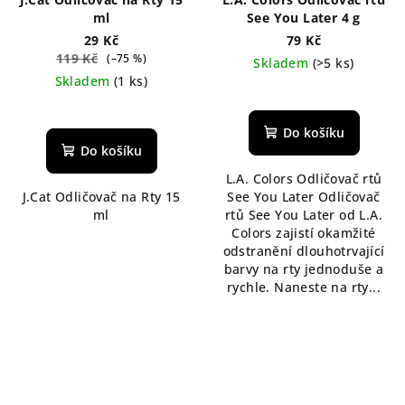
ml
See You Later 4 g
29 Kč
79 Kč
119 Kč
(–75 %)
Skladem
(>5 ks)
Skladem
(1 ks)
Do košíku
Do košíku
L.A. Colors Odličovač rtů
J.Cat Odličovač na Rty 15
See You Later Odličovač
ml
rtů See You Later od L.A.
Colors zajistí okamžité
odstranění dlouhotrvající
barvy na rty jednoduše a
rychle. Naneste na rty...