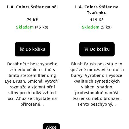
L.A. Colors Štětec na oči
L.A. Colors Štětec na
Tvářenku
79 Kč
119 Kč
Skladem
(>5 ks)
Skladem
(5 ks)
Průměrné
hodnocení
produktu
Do košíku
Do košíku
je
5,0
Dosáhněte bezchybného
Blush Brush poskytuje to
z
vzhledu očních stínů s
správné množství kontur a
5
tímto štětcem Blending
barvy. Vyrobeno z vysoce
hvězdiček.
Eye Brush. Smíchá, vytvoří,
kvalitních syntetických
rozmaže a zjemní oční
vláken, snadno
stíny pro hladký vzhled
profesionálně nanáší
očí. Ať už se chystáte na
tvářenku nebo bronzer.
přirozené...
Tento bezchybný...
Akce