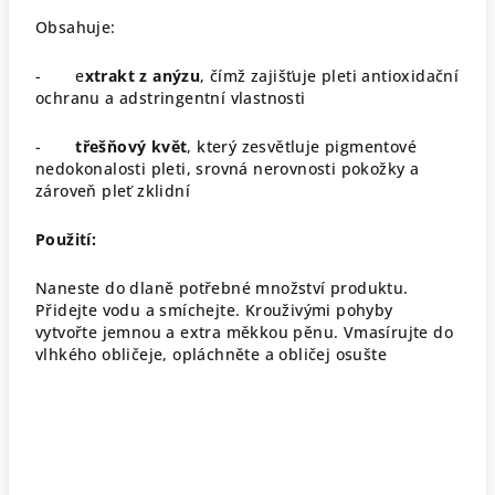
Obsahuje:
-
e
xtrakt z anýzu
, čímž zajišťuje pleti antioxidační
ochranu a adstringentní vlastnosti
-
třešňový květ
, který zesvětluje pigmentové
nedokonalosti pleti, srovná nerovnosti pokožky a
zároveň pleť zklidní
Použití:
Naneste do dlaně potřebné množství produktu.
Přidejte vodu a smíchejte. Krouživými pohyby
vytvořte jemnou a extra měkkou pěnu. Vmasírujte do
vlhkého obličeje, opláchněte a obličej osušte