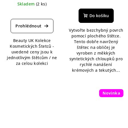
Průměrné
Skladem
(2 ks)
hodnocení
Průměrné
produktu
Do košíku
hodnocení
je
produktu
5,0
je
Vytvořte bezchybný povrch
z
5,0
pomocí plochého štětce.
5
Beauty UK Kolekce
z
Tento dobře navržený
hvězdiček.
Kosmetických Štetců -
5
štětec na obličej je
uvedené ceny jsou k
hvězdiček.
vyroben z měkkých
jednotlivým štětcům / ne
syntetických chloupků pro
za celou kolekci
rychlé nanášení
krémových a tekutých...
Novinka