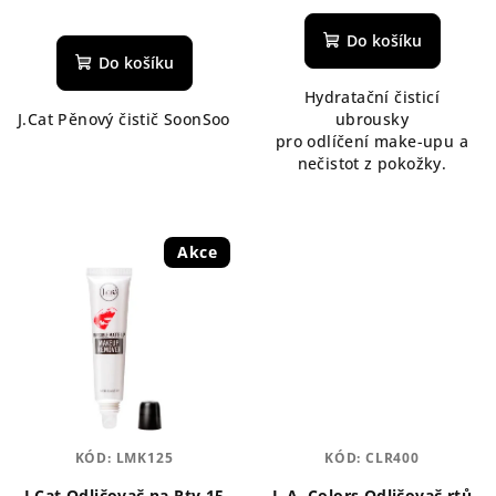
Do košíku
Do košíku
Hydratační čisticí
J.Cat Pěnový čistič SoonSoo
ubrousky
pro odlíčení make-upu a
nečistot z pokožky.
Akce
KÓD:
LMK125
KÓD:
CLR400
J.Cat Odličovač na Rty 15
L.A. Colors Odličovač rtů