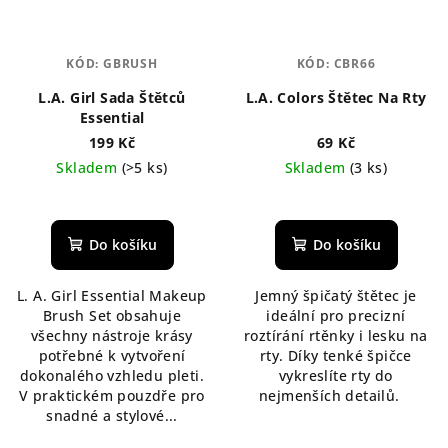
KÓD:
GBRUSH
KÓD:
CBR66
L.A. Girl Sada Štětců
L.A. Colors Štětec Na Rty
Essential
199 Kč
69 Kč
Skladem
(>5 ks)
Skladem
(3 ks)
Průměrné
hodnocení
produktu
Do košíku
Do košíku
je
5,0
L. A. Girl Essential Makeup
Jemný špičatý štětec je
z
Brush Set obsahuje
ideální pro precizní
5
všechny nástroje krásy
roztírání rtěnky i lesku na
hvězdiček.
potřebné k vytvoření
rty. Díky tenké špičce
dokonalého vzhledu pleti.
vykreslíte rty do
V praktickém pouzdře pro
nejmenších detailů.
snadné a stylové...