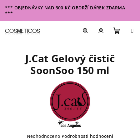
Přejít
*** OBJEDNÁVKY NAD 300 KČ OBDRŽÍ DÁREK ZDARMA
na
***
obsah
Nákupn
Hledat
Přihlášení
J.Cat Gelový čistič
košík
SoonSoo 150 ml
Průměrné
Neohodnoceno
Podrobnosti hodnocení