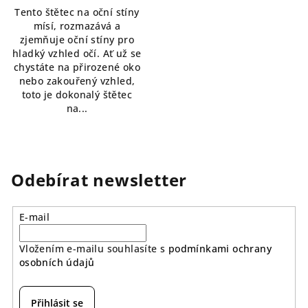
5,0
Tento štětec na oční stíny
z
mísí, rozmazává a
5
zjemňuje oční stíny pro
hvězdiček.
hladký vzhled očí. Ať už se
chystáte na přirozené oko
nebo zakouřený vzhled,
toto je dokonalý štětec
na...
Odebírat newsletter
E-mail
Vložením e-mailu souhlasíte s
podmínkami ochrany
osobních údajů
Přihlásit se