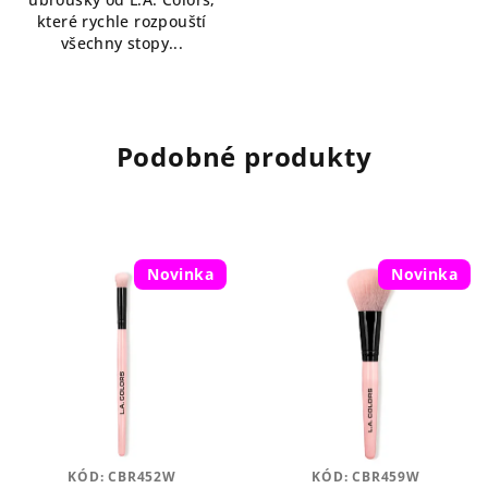
které rychle rozpouští
všechny stopy...
Podobné produkty
Novinka
Novinka
KÓD:
CBR452W
KÓD:
CBR459W