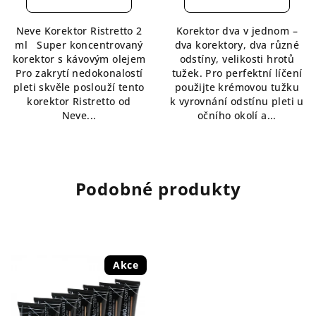
je
je
5,0
5,0
Neve Korektor Ristretto 2
Korektor dva v jednom –
z
z
ml Super koncentrovaný
dva korektory, dva různé
5
5
korektor s kávovým olejem
odstíny, velikosti hrotů
hvězdiček.
hvězdiček.
Pro zakrytí nedokonalostí
tužek. Pro perfektní líčení
pleti skvěle poslouží tento
použijte krémovou tužku
korektor Ristretto od
k vyrovnání odstínu pleti u
Neve...
očního okolí a...
Podobné produkty
Akce