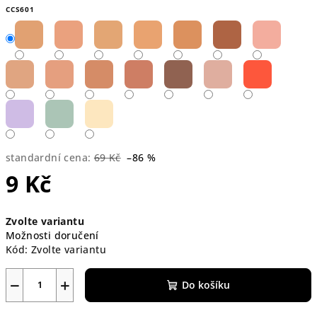
CCS601
standardní cena:
69 Kč
–86 %
9 Kč
Měrná
Zvolte variantu
cena:
Možnosti doručení
Kód:
Zvolte variantu
−
+
Do košíku