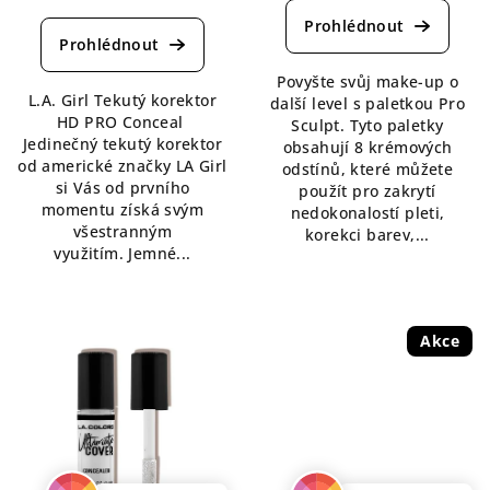
hodnocení
produktu
produktu
je
je
5,0
Povyšte svůj make-up o
3,8
z
L.A. Girl Tekutý korektor
další level s paletkou Pro
z
5
HD PRO Conceal
Sculpt. Tyto paletky
5
hvězdiček.
Jedinečný tekutý korektor
obsahují 8 krémových
hvězdiček.
od americké značky LA Girl
odstínů, které můžete
si Vás od prvního
použít pro zakrytí
momentu získá svým
nedokonalostí pleti,
všestranným
korekci barev,...
využitím. Jemné...
Akce