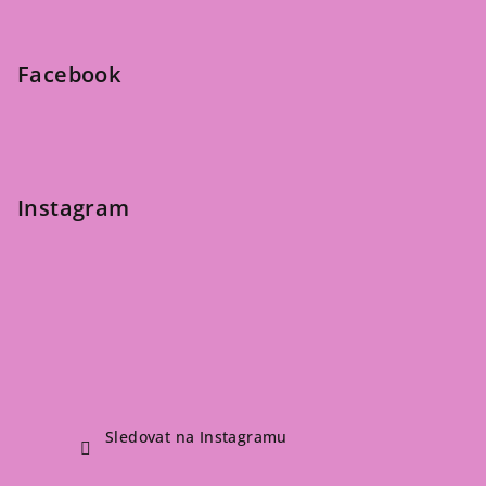
a
t
Facebook
í
Instagram
Sledovat na Instagramu