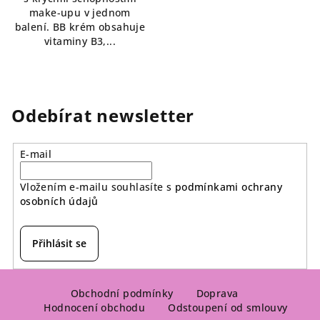
make-upu v jednom
balení. BB krém obsahuje
vitaminy B3,...
Odebírat newsletter
E-mail
Vložením e-mailu souhlasíte s
podmínkami ochrany
osobních údajů
Přihlásit se
Z
á
Obchodní podmínky
Doprava
Hodnocení obchodu
Odstoupení od smlouvy
p