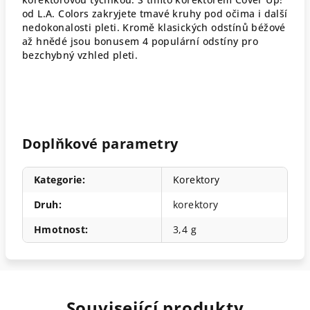
od L.A. Colors zakryjete tmavé kruhy pod očima i další
nedokonalosti pleti. Kromě klasických odstínů béžové
až hnědé jsou bonusem 4 populární odstíny pro
bezchybný vzhled pleti.
Doplňkové parametry
Kategorie
:
Korektory
Druh
:
korektory
Hmotnost
:
3,4 g
Související produkty