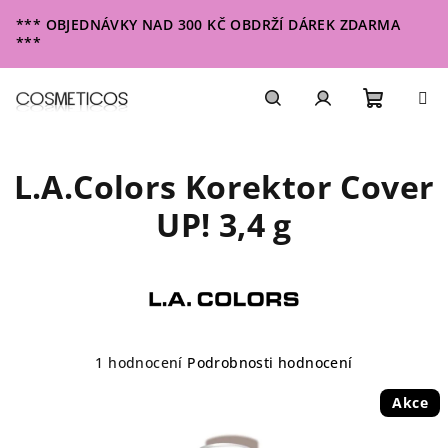
Přejít
*** OBJEDNÁVKY NAD 300 KČ OBDRŽÍ DÁREK ZDARMA
na
***
obsah
Nákupn
Hledat
Přihlášení
L.A.Colors Korektor Cover
košík
UP! 3,4 g
Průměrné
1 hodnocení
Podrobnosti hodnocení
hodnocení
produktu
Akce
je
5,0