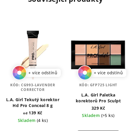
+ více odstínů
+ více odstínů
KÓD:
CG993-LAVENDER
KÓD:
GFP725 LIGHT
CORRECTOR
L.A. Girl Paletka
L.A. Girl Tekutý korektor
korektorů Pro Sculpt
Hd Pro Conceal 8 g
329 Kč
139 Kč
od
Skladem
(>5 ks)
Skladem
(4 ks)
Průměrné
Průměrné
hodnocení