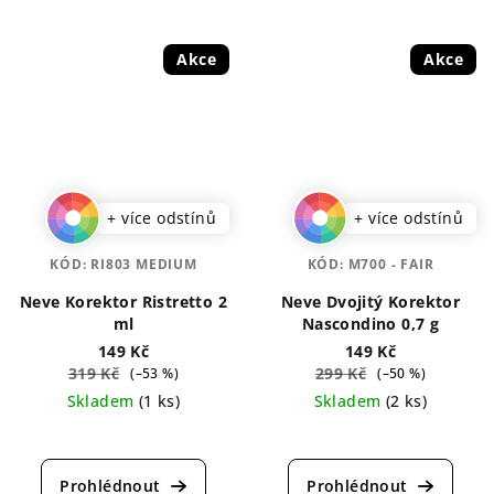
Akce
Akce
+ více odstínů
+ více odstínů
KÓD:
RI803 MEDIUM
KÓD:
M700 - FAIR
Neve Korektor Ristretto 2
Neve Dvojitý Korektor
ml
Nascondino 0,7 g
149 Kč
149 Kč
319 Kč
299 Kč
(–53 %)
(–50 %)
Skladem
(1 ks)
Skladem
(2 ks)
Průměrné
Průměrné
hodnocení
hodnocení
produktu
produktu