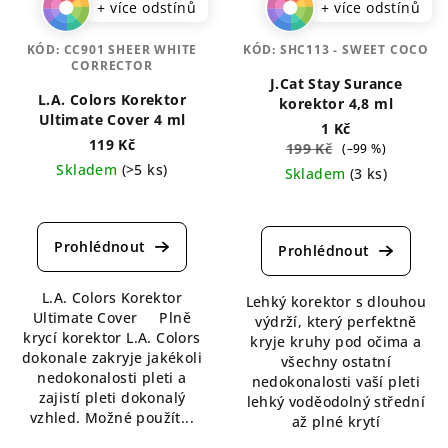
+ více odstínů
+ více odstínů
KÓD:
CC901 SHEER WHITE
KÓD:
SHC113 - SWEET COCO
CORRECTOR
J.Cat Stay Surance
L.A. Colors Korektor
korektor 4,8 ml
Ultimate Cover 4 ml
1 Kč
119 Kč
199 Kč
(–99 %)
Skladem
(>5 ks)
Skladem
(3 ks)
Průměrné
Průměrné
hodnocení
hodnocení
produktu
produktu
je
je
4,6
4,5
L.A. Colors Korektor
z
Lehký korektor s dlouhou
z
Ultimate Cover Plně
5
výdrží, který perfektně
5
krycí korektor L.A. Colors
hvězdiček.
kryje kruhy pod očima a
hvězdiček.
dokonale zakryje jakékoli
všechny ostatní
nedokonalosti pleti a
nedokonalosti vaší pleti
zajistí pleti dokonalý
lehký voděodolný střední
vzhled. Možné použít...
až plné krytí