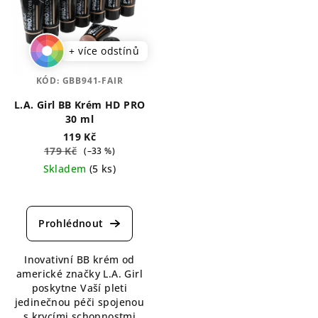
+ více odstínů
KÓD:
GBB941-FAIR
L.A. Girl BB Krém HD PRO
30 ml
119 Kč
179 Kč
(–33 %)
Skladem
(5 ks)
Průměrné
hodnocení
produktu
je
5,0
Inovativní BB krém od
z
americké značky L.A. Girl
5
poskytne Vaší pleti
hvězdiček.
jedinečnou péči spojenou
s krycími schopnostmi