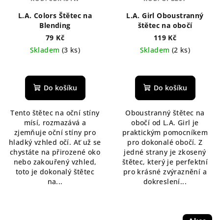
L.A. Colors Štětec na
L.A. Girl Oboustranný
Blending
štětec na obočí
79 Kč
119 Kč
Skladem
(3 ks)
Skladem
(2 ks)
Průměrné
hodnocení
produktu
Do košíku
Do košíku
je
5,0
Tento štětec na oční stíny
Oboustranný štětec na
z
mísí, rozmazává a
obočí od L.A. Girl je
5
zjemňuje oční stíny pro
praktickým pomocníkem
hvězdiček.
hladký vzhled očí. Ať už se
pro dokonalé obočí. Z
chystáte na přirozené oko
jedné strany je zkosený
nebo zakouřený vzhled,
štětec, který je perfektní
toto je dokonalý štětec
pro krásné zvýraznění a
na...
dokreslení...