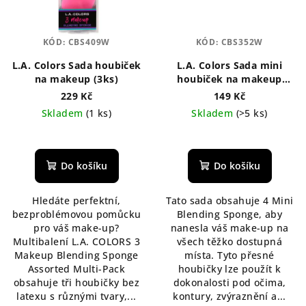
KÓD:
CBS409W
KÓD:
CBS352W
L.A. Colors Sada houbiček
L.A. Colors Sada mini
na makeup (3ks)
houbiček na makeup
(4ks)
229 Kč
149 Kč
Skladem
(1 ks)
Skladem
(>5 ks)
Průměrné
hodnocení
produktu
Do košíku
Do košíku
je
5,0
Hledáte perfektní,
Tato sada obsahuje 4 Mini
z
bezproblémovou pomůcku
Blending Sponge, aby
5
pro váš make-up?
nanesla váš make-up na
hvězdiček.
Multibalení L.A. COLORS 3
všech těžko dostupná
Makeup Blending Sponge
místa. Tyto přesné
Assorted Multi-Pack
houbičky lze použít k
obsahuje tři houbičky bez
dokonalosti pod očima,
latexu s různými tvary,...
kontury, zvýraznění a...