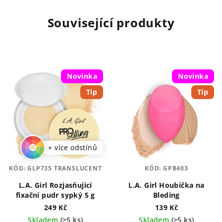
Související produkty
Novinka
Novinka
Tip
Tip
+ více odstínů
KÓD:
GLP735 TRANSLUCENT
KÓD:
GPB403
L.A. Girl Rozjasňujicí
L.A. Girl Houbička na
fixační pudr sypký 5 g
Bleding
249 Kč
139 Kč
Skladem
(>5 ks)
Skladem
(>5 ks)