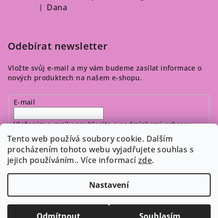
Dana
|
Hodnocení produktu je 5 z 5 hvězdiček.
Odebírat newsletter
Vložte svůj e-mail a my vám budeme zasílat informace o
nových produktech na našem e-shopu.
E-mail
Vložením e-mailu souhlasíte s
podmínkami ochrany
osobních údajů
Tento web používá soubory cookie. Dalším
procházením tohoto webu vyjadřujete souhlas s
jejich používáním.. Více informací
zde
.
Přihlásit se
Nastavení
Copyright 2026
Cosmeticos.cz
. Všechna práva vyhrazena.
Upravit nastavení cookies
Odmítnout
Souhlasím