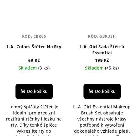
KÓD:
CBR66
KÓD:
GBRUSH
L.A. Colors Štětec Na Rty
L.A. Girl Sada Štětců
Essential
69 Kč
199 Kč
Skladem
(3 ks)
Skladem
(>5 ks)
Průměrné
hodnocení
produktu
Do košíku
Do košíku
je
5,0
Jemný špičatý štětec je
L. A. Girl Essential Makeup
z
ideální pro precizní
Brush Set obsahuje
5
roztírání rtěnky i lesku na
všechny nástroje krásy
hvězdiček.
rty. Díky tenké špičce
potřebné k vytvoření
vykreslíte rty do
dokonalého vzhledu pleti.