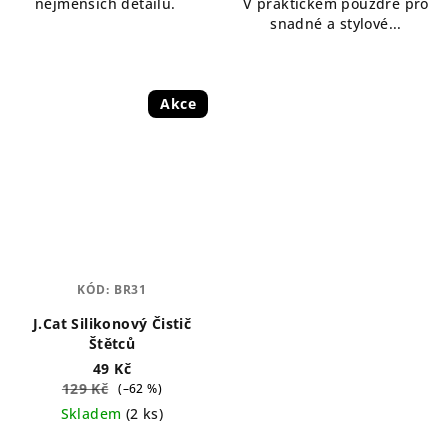
nejmenších detailů.
V praktickém pouzdře pro
snadné a stylové...
Akce
KÓD:
BR31
J.Cat Silikonový Čistič
Štětců
49 Kč
129 Kč
(–62 %)
Skladem
(2 ks)
Průměrné