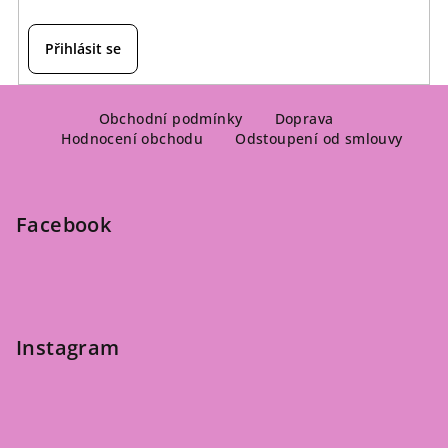
Přihlásit se
Z
á
Obchodní podmínky
Doprava
Hodnocení obchodu
Odstoupení od smlouvy
p
a
t
Facebook
í
Instagram