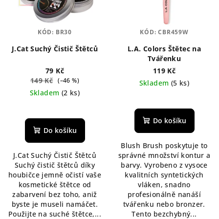
KÓD:
BR30
KÓD:
CBR459W
J.Cat Suchý Čistič Štětců
L.A. Colors Štětec na
Tvářenku
79 Kč
119 Kč
149 Kč
(–46 %)
Skladem
(5 ks)
Skladem
(2 ks)
Průměrné
hodnocení
produktu
Do košíku
je
Do košíku
5,0
Blush Brush poskytuje to
z
J.Cat Suchý Čistič Štětců
správné množství kontur a
5
Suchý čistič štětců díky
barvy. Vyrobeno z vysoce
hvězdiček.
houbičce jemně očistí vaše
kvalitních syntetických
kosmetické štětce od
vláken, snadno
zabarvení bez toho, aniž
profesionálně nanáší
byste je museli namáčet.
tvářenku nebo bronzer.
Použijte na suché štětce,...
Tento bezchybný...