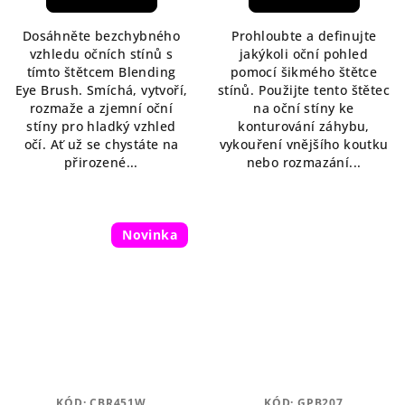
Dosáhněte bezchybného
Prohloubte a definujte
vzhledu očních stínů s
jakýkoli oční pohled
tímto štětcem Blending
pomocí šikmého štětce
Eye Brush. Smíchá, vytvoří,
stínů. Použijte tento štětec
rozmaže a zjemní oční
na oční stíny ke
stíny pro hladký vzhled
konturování záhybu,
očí. Ať už se chystáte na
vykouření vnějšího koutku
přirozené...
nebo rozmazání...
Novinka
KÓD:
CBR451W
KÓD:
GPB207