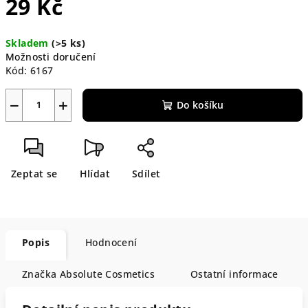
29 Kč
Měrná
Skladem
(>5 ks)
cena:
Možnosti doručení
Kód:
6167
−
+
Do košíku
Zeptat se
Hlídat
Sdílet
Popis
Hodnocení
Značka
Absolute Cosmetics
Ostatní informace