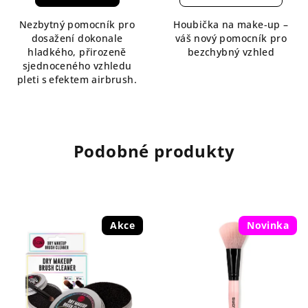
5,0
5,0
Nezbytný pomocník pro
Houbička na make-up –
z
z
dosažení dokonale
váš nový pomocník pro
5
5
hladkého, přirozeně
bezchybný vzhled
hvězdiček.
hvězdiček.
sjednoceného vzhledu
pleti s efektem airbrush.
Podobné produkty
Akce
Novinka