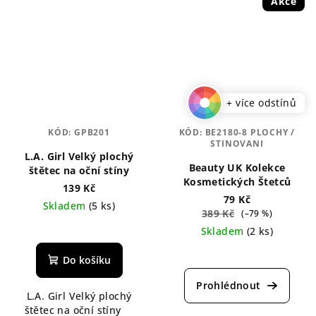
Akce
+ více odstínů
KÓD:
GPB201
KÓD:
BE2180-8 PLOCHY /
STINOVANI
L.A. Girl Velký plochý
Beauty UK Kolekce
štětec na oční stíny
Kosmetických Štetců
139 Kč
79 Kč
Skladem
(5 ks)
389 Kč
(–79 %)
Skladem
(2 ks)
Průměrné
Do košíku
hodnocení
produktu
L.A. Girl Velký plochý
je
štětec na oční stíny
5,0