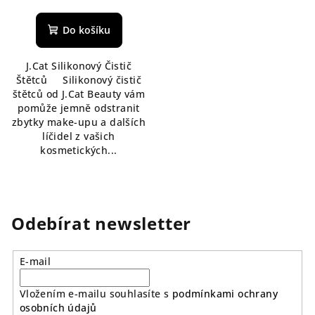
hodnocení
produktu
Do košíku
je
5,0
J.Cat Silikonový Čistič
z
Štětců Silikonový čistič
5
štětců od J.Cat Beauty vám
hvězdiček.
pomůže jemně odstranit
zbytky make-upu a dalších
líčidel z vašich
kosmetických...
Odebírat newsletter
E-mail
Vložením e-mailu souhlasíte s
podmínkami ochrany
osobních údajů