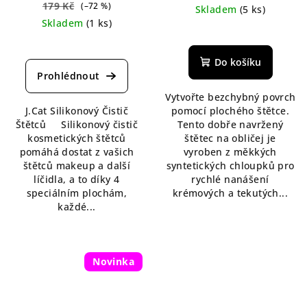
179 Kč
(–72 %)
Skladem
(5 ks)
Skladem
(1 ks)
Průměrné
hodnocení
produktu
Do košíku
je
5,0
Vytvořte bezchybný povrch
z
J.Cat Silikonový Čistič
pomocí plochého štětce.
5
Štětců Silikonový čistič
Tento dobře navržený
hvězdiček.
kosmetických štětců
štětec na obličej je
pomáhá dostat z vašich
vyroben z měkkých
štětců makeup a další
syntetických chloupků pro
líčidla, a to díky 4
rychlé nanášení
speciálním plochám,
krémových a tekutých...
každé...
Novinka