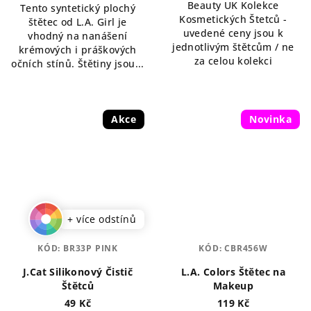
Beauty UK Kolekce
Tento syntetický plochý
z
Kosmetických Štetců -
štětec od L.A. Girl je
5
uvedené ceny jsou k
vhodný na nanášení
hvězdiček.
jednotlivým štětcům / ne
krémových i práškových
za celou kolekci
očních stínů. Štětiny jsou...
Akce
Novinka
+ více odstínů
KÓD:
BR33P PINK
KÓD:
CBR456W
J.Cat Silikonový Čistič
L.A. Colors Štětec na
Štětců
Makeup
49 Kč
119 Kč