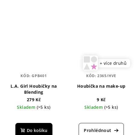
+ více druhů
KÓD:
GPB401
KÓD:
2365/HVE
L.A. Girl Houbičky na
Houbička na make-up
Blending
279 Kč
9 Kč
Skladem
(>5 ks)
Skladem
(>5 ks)
Průměrné
Průměrné
hodnocení
hodnocení
produktu
produktu
Do košíku
je
je