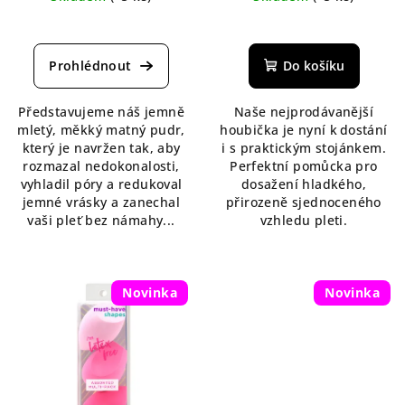
Průměrné
Průměrné
hodnocení
hodnocení
produktu
produktu
Do košíku
je
je
5,0
5,0
Představujeme náš jemně
Naše nejprodávanější
z
z
mletý, měkký matný pudr,
houbička je nyní k dostání
5
5
který je navržen tak, aby
i s praktickým stojánkem.
hvězdiček.
hvězdiček.
rozmazal nedokonalosti,
Perfektní pomůcka pro
vyhladil póry a redukoval
dosažení hladkého,
jemné vrásky a zanechal
přirozeně sjednoceného
vaši pleť bez námahy...
vzhledu pleti.
Novinka
Novinka