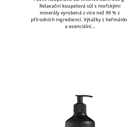
z
Relaxační koupelová sůl s mořskými
5
minerály vyrobená z více než 99 % z
hvězdiček.
přírodních ingrediencí. Výtažky z heřmánk
a esenciální...