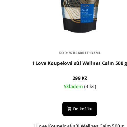
KÓD:
WBSA001F133ML
I Love Koupelová sůl Wellnes Calm 500 
299 Kč
Skladem
(3 ks)
Průměrné
hodnocení
Do košíku
produktu
je
5,0
I Love Koupelová sůl Wellnes Calm 500 g