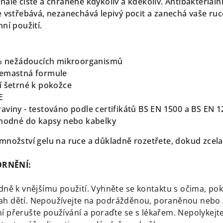
ale čisté a chráněné kdykoliv a kdekoliv. Antibakteriální 
 vstřebává, nezanechává lepivý pocit a zanechá vaše ruce
ní použití.
9 % nežádoucích mikroorganismů
nemastná formule
í šetrné k pokožce
E
aviny - testováno podle certifikátů BS EN 1500 a BS EN 
vhodné do kapsy nebo kabelky
nožství gelu na ruce a důkladně rozetřete, dokud zcel
ORNĚNÍ:
ně k vnějšímu použití. Vyhněte se kontaktu s očima, poku
 dětí. Nepoužívejte na podrážděnou, poraněnou nebo př
 přerušte používání a poraďte se s lékařem. Nepolykejte