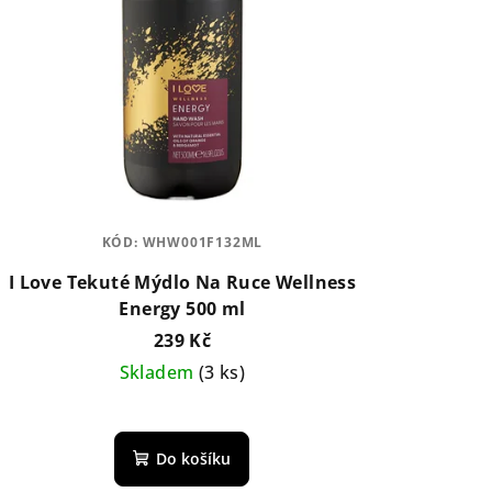
KÓD:
WHW001F132ML
I Love Tekuté Mýdlo Na Ruce Wellness
Energy 500 ml
239 Kč
Skladem
(3 ks)
Do košíku