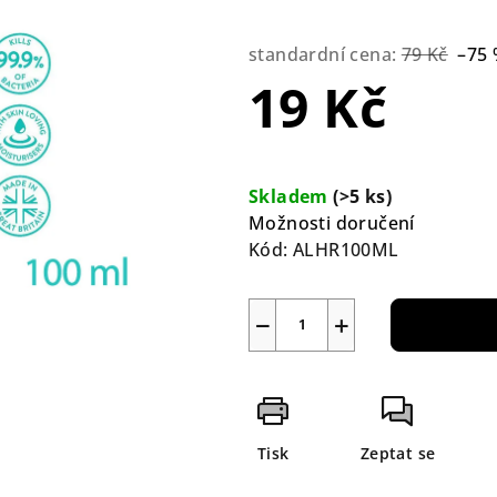
hodnocení
produktu
standardní cena:
79 Kč
–75
je
19 Kč
5,0
z
5
Měrná
hvězdiček.
cena:
Skladem
(>5 ks)
Možnosti doručení
Kód:
ALHR100ML
−
+
Tisk
Zeptat se