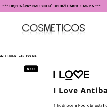
*** OBJEDNÁVKY NAD 300 KČ OBDRŽÍ DÁREK ZDARMA ***
AKTERIÁLNÍ GEL 100 ML
Akce
I Love Antiba
Průměrné
1 hodnocení
Podrobnosti h