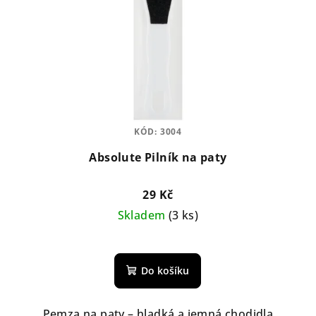
KÓD:
3004
g
Absolute Pilník na paty
29 Kč
Skladem
(3 ks)
Průměrné
hodnocení
Do košíku
produktu
je
5,0
Pemza na paty – hladká a jemná chodidla