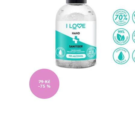
79 Kč
–75 %