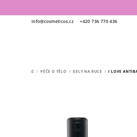
Přejít
na
obsah
info
@
cosmeticos.cz
+420 736 770 436
/
PÉČE O TĚLO
/
GELY NA RUCE
/
I LOVE ANTIB
DOMŮ