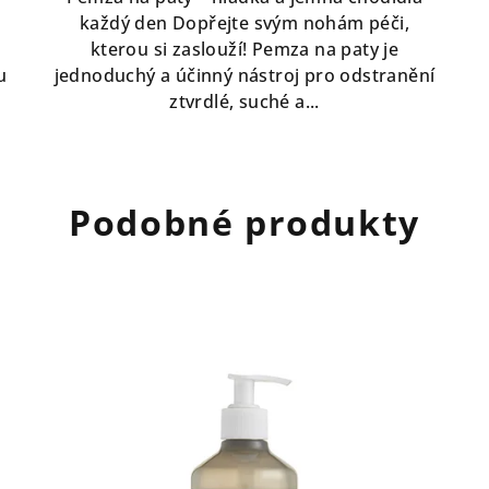
z
každý den Dopřejte svým nohám péči,
5
kterou si zaslouží! Pemza na paty je
hvězdiček.
u
jednoduchý a účinný nástroj pro odstranění
ztvrdlé, suché a...
Podobné produkty