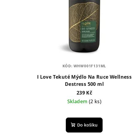
KÓD:
WHW001F131ML
I Love Tekuté Mýdlo Na Ruce Wellness
Destress 500 ml
239 Kč
Skladem
(2 ks)
Do košíku