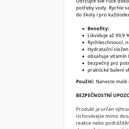
Udržujte své ruce dokon
potřeby vody. Rychle se
do školy i pro každoden
Benefity:
Likviduje až 99,
Rychleschnoucí, 
Hydratační složen
obsahuje vitamín 
bezpečný pro potr
p
raktické balení 
Použití:
Naneste malé m
BEZPEČNOSTNÍ UPOZ
Produkt je určen výhrad
Uchovávejte mimo dosah
reakce nebo podráždění