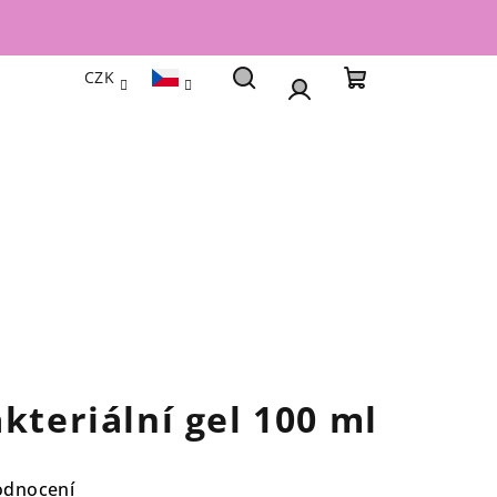
CZK
Hledat
Nákupní
Přihlášení
košík
kteriální gel 100 ml
odnocení