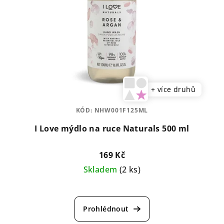
+ více druhů
KÓD:
NHW001F125ML
I Love mýdlo na ruce Naturals 500 ml
169 Kč
Skladem
(2 ks)