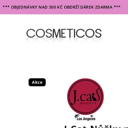
*** OBJEDNÁVKY NAD 300 KČ OBDRŽÍ DÁREK ZDARMA ***
Akce