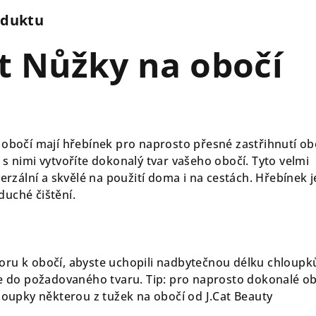
oduktu
at Nůžky na obočí
 obočí mají hřebínek pro naprosto přesné zastřihnutí ob
s nimi vytvoříte dokonalý tvar vašeho obočí. Tyto velmi
verzální a skvělé na použití doma i na cestách. Hřebínek j
uché čištění.
ru k obočí, abyste uchopili nadbytečnou délku chloupk
te do požadovaného tvaru. Tip: pro naprosto dokonalé o
hloupky některou z tužek na obočí od J.Cat Beauty