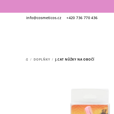
Přejít
na
obsah
info
@
cosmeticos.cz
+420 736 770 436
/
DOPLŇKY
/
J.CAT NŮŽKY NA OBOČÍ
DOMŮ