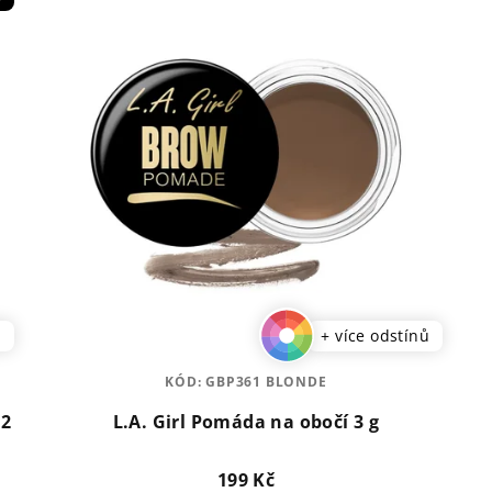
ů
+ více odstínů
KÓD:
GBP361 BLONDE
,2
L.A. Girl Pomáda na obočí 3 g
199 Kč