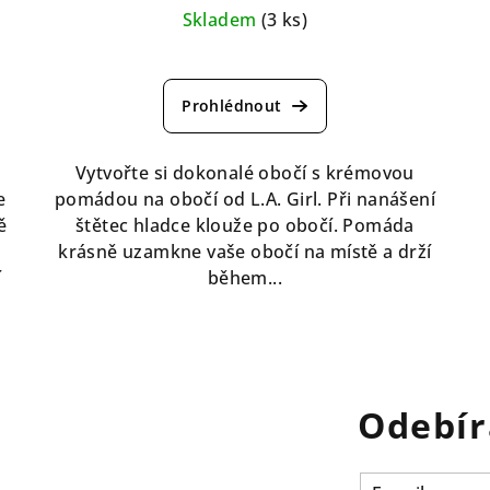
Skladem
(3 ks)
Průměrné
hodnocení
produktu
je
5,0
Vytvořte si dokonalé obočí s krémovou
z
e
pomádou na obočí od L.A. Girl. Při nanášení
5
ě
štětec hladce klouže po obočí. Pomáda
hvězdiček.
krásně uzamkne vaše obočí na místě a drží
í
během...
Odebír