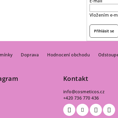
E-mail
Vložením e-ma
Přihlásit se
mínky
Doprava
Hodnocení obchodu
Odstoupe
tagram
Kontakt
info
@
cosmeticos.cz
+420 736 770 436