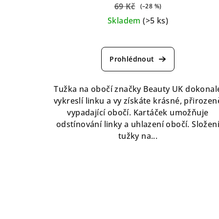
69 Kč
(–28 %)
Skladem
(>5 ks)
Průměrné
hodnocení
produktu
je
5,0
Tužka na obočí značky Beauty UK dokonal
z
vykreslí linku a vy získáte krásné, přirozen
5
vypadající obočí. Kartáček umožňuje
hvězdiček.
odstínování linky a uhlazení obočí. Složen
tužky na...