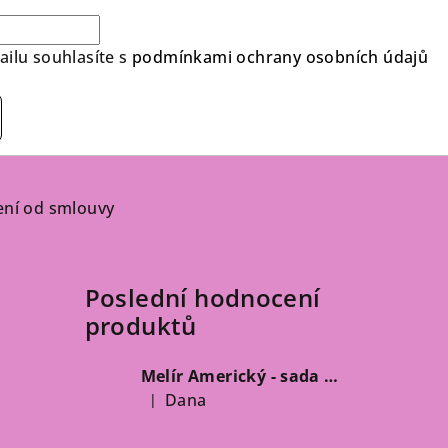
ilu souhlasíte s
podmínkami ochrany osobních údajů
ní od smlouvy
Poslední hodnocení
produktů
Melír Americký - sada 125 g
Dana
|
Hodnocení produktu je 5 z 5 hvězdiček.