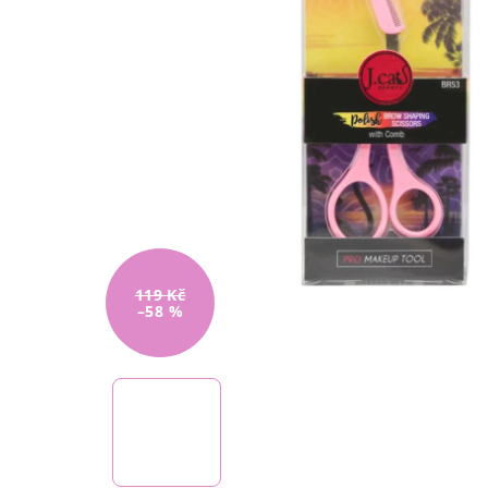
119 Kč
–58 %