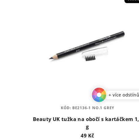
+ více odstín
KÓD:
BE2136-1 NO.1 GREY
Beauty UK tužka na obočí s kartáčkem 1
g
49 Kč