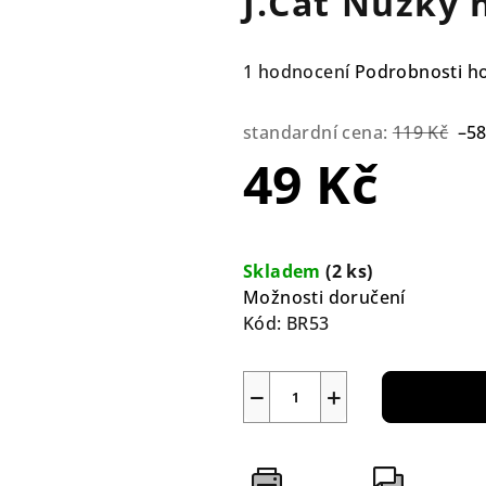
J.Cat Nůžky 
Průměrné
1 hodnocení
Podrobnosti h
hodnocení
produktu
standardní cena:
119 Kč
–5
je
49 Kč
5,0
z
5
Měrná
hvězdiček.
cena:
Skladem
(2 ks)
Možnosti doručení
Kód:
BR53
−
+