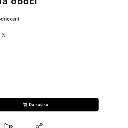
na obočí
odnocení
8 %
Do košíku