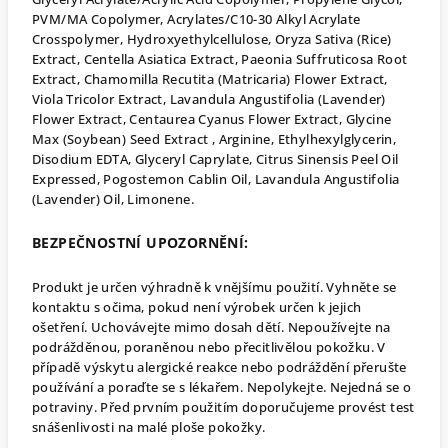
PVM/MA Copolymer, Acrylates/C10-30 Alkyl Acrylate
Crosspolymer, Hydroxyethylcellulose, Oryza Sativa (Rice)
Extract, Centella Asiatica Extract, Paeonia Suffruticosa Root
Extract, Chamomilla Recutita (Matricaria) Flower Extract,
Viola Tricolor Extract, Lavandula Angustifolia (Lavender)
Flower Extract, Centaurea Cyanus Flower Extract, Glycine
Max (Soybean) Seed Extract , Arginine, Ethylhexylglycerin,
Disodium EDTA, Glyceryl Caprylate, Citrus Sinensis Peel Oil
Expressed, Pogostemon Cablin Oil, Lavandula Angustifolia
(Lavender) Oil, Limonene.
BEZPEČNOSTNÍ UPOZORNĚNÍ:
Produkt je určen výhradně k vnějšímu použití. Vyhněte se
kontaktu s očima, pokud není výrobek určen k jejich
ošetření. Uchovávejte mimo dosah dětí. Nepoužívejte na
podrážděnou, poraněnou nebo přecitlivělou pokožku. V
případě výskytu alergické reakce nebo podráždění přerušte
používání a poraďte se s lékařem. Nepolykejte. Nejedná se o
potraviny. Před prvním použitím doporučujeme provést test
snášenlivosti na malé ploše pokožky.