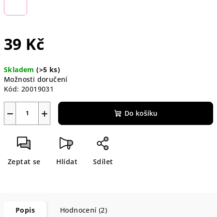
39 Kč
Měrná
Skladem
(>5 ks)
cena:
Možnosti doručení
Kód:
20019031
−
+
Do košíku
Zeptat se
Hlídat
Sdílet
Popis
Hodnocení (2)