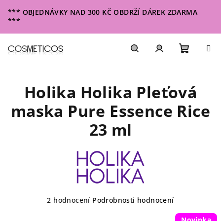
Přejít
*** OBJEDNÁVKY NAD 300 KČ OBDRŽÍ DÁREK ZDARMA
na
***
obsah
Nákupn
Hledat
Přihlášení
Holika Holika Pleťová
košík
maska Pure Essence Rice
23 ml
Průměrné
2 hodnocení
Podrobnosti hodnocení
hodnocení
produktu
Novinka