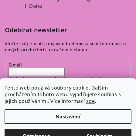
Dana
|
Hodnocení produktu je 5 z 5 hvězdiček.
Odebírat newsletter
Vložte svůj e-mail a my vám budeme zasílat informace o
nových produktech na našem e-shopu.
E-mail
Vložením e-mailu souhlasíte s
podmínkami ochrany
osobních údajů
Tento web používá soubory cookie. Dalším
procházením tohoto webu vyjadřujete souhlas s
jejich používáním.. Více informací
zde
.
Přihlásit se
Nastavení
Copyright 2026
Cosmeticos.cz
. Všechna práva vyhrazena.
Upravit nastavení cookies