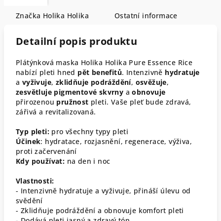
Značka
Holika Holika
Ostatní informace
Detailní popis produktu
Plátýnková maska Holika Holika Pure Essence Rice
nabízí pleti hned
pět
benefitů
. Intenzivně
hydratuje
a
vyživuje
,
zklidňuje
podráždění
,
osvěžuje
,
zesvětluje
pigmentové
skvrny
a
obnovuje
přirozenou
pružnost
pleti. Vaše pleť bude zdravá,
zářivá a revitalizovaná.
Typ pleti:
pro všechny typy pleti
Účinek
: hydratace, rozjasnění, regenerace, výživa,
proti začervenání
Kdy používat:
na den i noc
Vlastnosti:
- Intenzivně hydratuje a vyživuje, přináší úlevu od
svědění
- Zklidňuje podráždění a obnovuje komfort pleti
- Dodává pleti jasný a zdravý tón