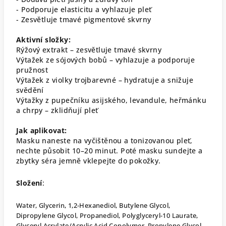
- Podporuje elasticitu a vyhlazuje pleť
- Zesvětluje tmavé pigmentové skvrny
Aktivní složky:
Rýžový extrakt – zesvětluje tmavé skvrny
Výtažek ze sójových bobů – vyhlazuje a podporuje
pružnost
Výtažek z violky trojbarevné – hydratuje a snižuje
svědění
Výtažky z pupečníku asijského, levandule, heřmánku
a chrpy – zklidňují pleť
Jak aplikovat:
Masku naneste na vyčištěnou a tonizovanou pleť,
nechte působit 10–20 minut. Poté masku sundejte a
zbytky séra jemně vklepejte do pokožky.
Složení
:
Water, Glycerin, 1,2-Hexanediol, Butylene Glycol,
Dipropylene Glycol, Propanediol, Polyglyceryl-10 Laurate,
Glyceryl Acrylate/Acrylic Acid Copolymer, Propylene Glycol,