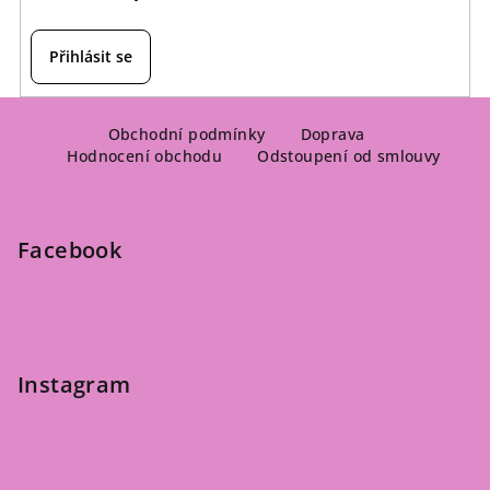
Přihlásit se
Z
á
Obchodní podmínky
Doprava
Hodnocení obchodu
Odstoupení od smlouvy
p
a
t
Facebook
í
Instagram